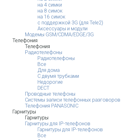
на 4 симки
на 8 симок
на 16 симок
с поддержкой 3G (для Tele2)
Аксессуары и модули
Модемы GSM/CDMA/EDGE/3G
Телефония
Телефония
Радиотелефоны
Радиотелефоны
Все
Для дома
С двумя трубками
Недорогие
DECT
Проводные телефоны
Системы записи телефонных разговоров
Телефония PANASONIC
Гарнитуры
Гарнитуры
Гарнитуры для IP-телефонов
Гарнитуры для IP-телефонов
Все