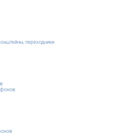
ронштейны, переходники
ов
офонов
фонов