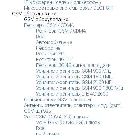
IP конференц-связь и спикерфоны
Микросотовые системы связи DECT SIP
GSM оборудование
GSM оборудование
Репитеры GSM / CDMA
Репитеры GSM / CDMA
Все
Автомобильные
Недорогие
Репитеры 3G
Репитеры 4G LTE
Репитеры 3G 4G сигнала для дачи
Усилители-репитеры GSM 900 МГц
Усилители-репитеры GSM 1800 МГц
Усилители-репитеры GSM 2100 МГц
Усилители-репитеры GSM 900-1800 МГц
Усилители-репитеры LTE 4G 2600
Стационарные GSM телефоны
Антенны, ответвители, сплиттеры и т.д. (gsm)
GSM шлюзы
VoIP GSM (CDMA, 3G) шлюзы
VoIP GSM (CDMA, 3G) шлюзы
Все
на 2 симки