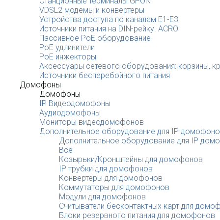
Станционные терминалы GPON
VDSL2 модемы и конвертеры
Устройства доступа по каналам E1-E3
Источники питания на DIN-рейку. ACRO
Пассивное PoE оборудование
PoE удлинители
PoE инжекторы
Аксессуары сетевого оборудования: корзины, к
Источники бесперебойного питания
Домофоны
Домофоны
IP Видеодомофоны
Аудиодомофоны
Мониторы видеодомофонов
Дополнительное оборудование для IP домофон
Дополнительное оборудование для IP дом
Все
Козырьки/Кронштейны для домофонов
IP трубки для домофонов
Конвертеры для домофонов
Коммутаторы для домофонов
Модули для домофонов
Считыватели бесконтактных карт для домо
Блоки резервного питания для домофонов