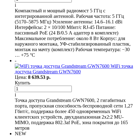
i
Компактный и мощный радиомост 5 ГГц с
интегрированной антенной. Рабочая частота: 5 ГГц
(5170–5875 МГц) Усиление антенны: 14.6–16.1 dBi
Интерфейсы: 2 × 10/100 Мбит/с RJ-45 Питание:
пассивный PoE (24 В/0.5 А адаптер в комплекте)
Максимальное потребление: около 8 Вт Корпус: для
наружного монтажа, УФ-стабилизированный пластик,
монтаж на мачту (комплект) Рабочая температура: −30
… +75 °C
-
WiFi точка
доступа Grandstream GWN7600
Цена:
8 639.53 р.
Купить
i
Точка доступа Grandstream GWN7600, 2 гигабитных
порта, пропускная способность беспроводной сети 1,27
Гбит/с, поддержка более 450 одновременных WiFi
клиентских устройств, двухдиапазонная 2x2:2 MU-
MIMO, поддержка 802.3af PoE, зона покрытия до 165
метров
NEW