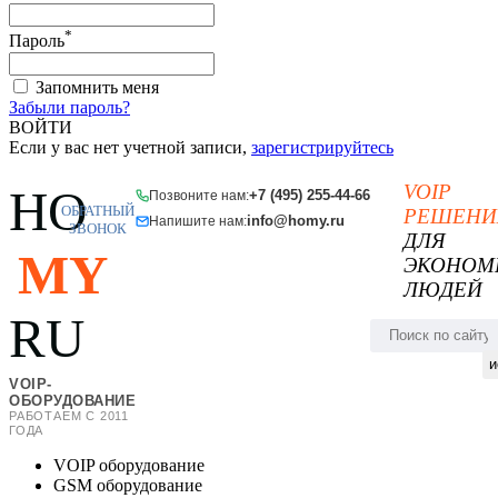
*
Пароль
Запомнить меня
Забыли пароль?
ВОЙТИ
Если у вас нет учетной записи,
зарегистрируйтесь
VOIP
HO
+7 (495) 255-44-66
Позвоните нам:
ОБРАТНЫЙ
РЕШЕНИ
info@homy.ru
Напишите нам:
ЗВОНОК
ДЛЯ
MY
ЭКОНОМ
ЛЮДЕЙ
RU
и
VOIP-
ОБОРУДОВАНИЕ
РАБОТАЕМ С 2011
ГОДА
VOIP оборудование
GSM оборудование