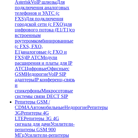
Asterisk
VoIP шлюзы
Для
подключения аналоговых
телефонов и УАТС (с
FXS)
Для подключения
городской сети (с FXO)
для
цифрового потока (E1/T1)
со
встроенным
роутером
комбинированные
(c FXS, FXO,
E1)
аналоговые (с FXO и
FXS)
IP АТС
Модули
расширения и платы для IP
АТС
Цифровые
Офисные
с
GSM
Недорогие
VoIP SIP
адаптеры
IP конференц-связь
и
спикерфоны
Микросотовые
системы связи DECT SIP
Репитеры GSM /
CDMA
Автомобильные
Недорогие
Репитеры
3G
Репитеры 4G
LTE
Репитеры 3G 4G
сигнала для дачи
Усилители-
репитеры GSM 900
МГц
Усилители-репитеры