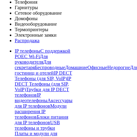
Телефония
Гарнитуры
Сетевое оборудование
Домофоны
Видеооборудование
Термопринтеры
Электронные замки
Распродажа
IP телефоны
С поддержкой
POE
C Wi-Fi
Для
руководителя
Для
секретаря
Беспроводные
Домашние
Офисные
Недорогие
Дл
гостиниц и отелей
IP DECT
Телефоны (для SIP, VoIP)
IP
DECT Телефоны (для SIP,
VoIP)
Трубки для IP DECT
телефонов
IP
видеотелефоны
Аксессуары
для IP телефонов
Модули
расширения IP
телефонов
Блоки питания
для IP телефонов
USB
телефоны и трубки
Платы и модули для