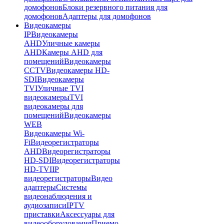
домофонов
Блоки резервного питания для
домофонов
Адаптеры для домофонов
Видеокамеры
IP
Видеокамеры
AHD
Уличные камеры
AHD
Камеры AHD для
помещений
Видеокамеры
CCTV
Видеокамеры HD-
SDI
Видеокамеры
TVI
Уличные TVI
видеокамеры
TVI
видеокамеры для
помещений
Видеокамеры
WEB
Видеокамеры Wi-
Fi
Видеорегистраторы
AHD
Видеорегистраторы
HD-SDI
Видеорегистраторы
HD-TVI
IP
видеорегистраторы
Видео
адаптеры
Системы
видеонаблюдения и
аудиозаписи
IPTV
приставки
Аксессуары для
видеооборудования
Приемо-