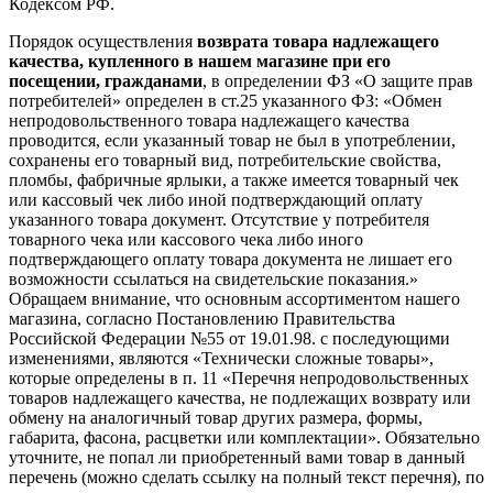
Кодексом РФ.
Порядок осуществления
возврата товара надлежащего
качества, купленного в нашем магазине при его
посещении, гражданами
, в определении ФЗ «О защите прав
потребителей» определен в ст.25 указанного ФЗ: «Обмен
непродовольственного товара надлежащего качества
проводится, если указанный товар не был в употреблении,
сохранены его товарный вид, потребительские свойства,
пломбы, фабричные ярлыки, а также имеется товарный чек
или кассовый чек либо иной подтверждающий оплату
указанного товара документ. Отсутствие у потребителя
товарного чека или кассового чека либо иного
подтверждающего оплату товара документа не лишает его
возможности ссылаться на свидетельские показания.»
Обращаем внимание, что основным ассортиментом нашего
магазина, согласно Постановлению Правительства
Российской Федерации №55 от 19.01.98. с последующими
изменениями, являются «Технически сложные товары»,
которые определены в п. 11 «Перечня непродовольственных
товаров надлежащего качества, не подлежащих возврату или
обмену на аналогичный товар других размера, формы,
габарита, фасона, расцветки или комплектации». Обязательно
уточните, не попал ли приобретенный вами товар в данный
перечень (можно сделать ссылку на полный текст перечня), по