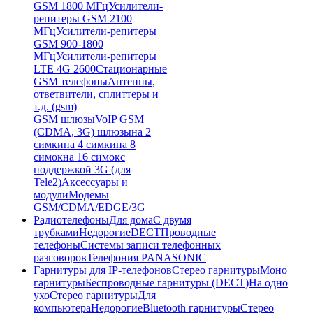
GSM 1800 МГц
Усилители-
репитеры GSM 2100
МГц
Усилители-репитеры
GSM 900-1800
МГц
Усилители-репитеры
LTE 4G 2600
Стационарные
GSM телефоны
Антенны,
ответвители, сплиттеры и
т.д. (gsm)
GSM шлюзы
VoIP GSM
(CDMA, 3G) шлюзы
на 2
симки
на 4 симки
на 8
симок
на 16 симок
с
поддержкой 3G (для
Tele2)
Аксессуары и
модули
Модемы
GSM/CDMA/EDGE/3G
Радиотелефоны
Для дома
С двумя
трубками
Недорогие
DECT
Проводные
телефоны
Системы записи телефонных
разговоров
Телефония PANASONIC
Гарнитуры для IP-телефонов
Стерео гарнитуры
Моно
гарнитуры
Беспроводные гарнитуры (DECT)
На одно
ухо
Стерео гарнитуры
Для
компьютера
Недорогие
Bluetooth гарнитуры
Стерео