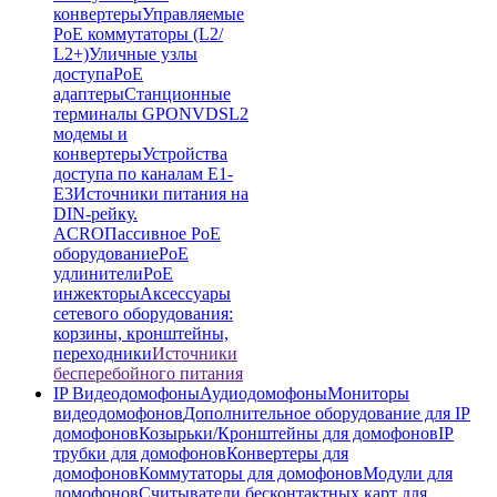
конвертеры
Управляемые
PoE коммутаторы (L2/
L2+)
Уличные узлы
доступа
PoE
адаптеры
Станционные
терминалы GPON
VDSL2
модемы и
конвертеры
Устройства
доступа по каналам E1-
E3
Источники питания на
DIN-рейку.
ACRO
Пассивное PoE
оборудование
PoE
удлинители
PoE
инжекторы
Аксессуары
сетевого оборудования:
корзины, кронштейны,
переходники
Источники
бесперебойного питания
IP Видеодомофоны
Аудиодомофоны
Мониторы
видеодомофонов
Дополнительное оборудование для IP
домофонов
Козырьки/Кронштейны для домофонов
IP
трубки для домофонов
Конвертеры для
домофонов
Коммутаторы для домофонов
Модули для
домофонов
Считыватели бесконтактных карт для