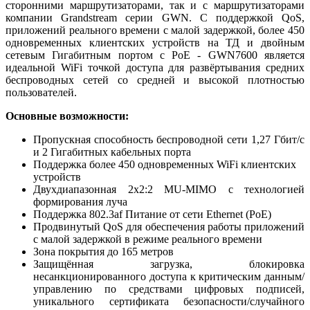
сторонними маршрутизаторами, так и с маршрутизаторами
компании Grandstream серии GWN. С поддержкой QoS,
приложений реального времени с малой задержкой, более 450
одновременных клиентских устройств на ТД и двойным
сетевым Гигабитным портом с PoE - GWN7600 является
идеальной WiFi точкой доступа для развёртывания средних
беспроводных сетей со средней и высокой плотностью
пользователей.
Основные возможности:
Пропускная способность беспроводной сети 1,27 Гбит/с
и 2 Гигабитных кабельных порта
Поддержка более 450 одновременных WiFi клиентских
устройств
Двухдиапазонная 2x2:2 MU-MIMO с технологией
формирования луча
Поддержка 802.3af Питание от сети Ethernet (PoE)
Продвинутый QoS для обеспечения работы приложений
с малой задержкой в режиме реального времени
Зона покрытия до 165 метров
Защищённая загрузка, блокировка
несанкционированного доступа к критическим данным/
управлению по средствами цифровых подписей,
уникального сертификата безопасности/случайного