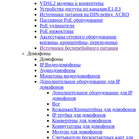
VDSL2 модемы и конвертеры
Устройства доступа по каналам E1-E3
Источники питания на DIN-рейку. ACRO
Пассивное PoE оборудование
PoE удлинители
PoE инжекторы
Аксессуары сетевого оборудования:
корзины, кронштейны, переходники
Источники бесперебойного питания
Домофоны
Домофоны
IP Видеодомофоны
Аудиодомофоны
Мониторы видеодомофонов
Дополнительное оборудование для IP
домофонов
Дополнительное оборудование для IP
домофонов
Все
Козырьки/Кронштейны для домофонов
IP трубки для домофонов
Конвертеры для домофонов
Коммутаторы для домофонов
Модули для домофонов
Считыватели бесконтактных карт для