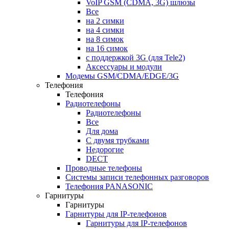
VoIP GSM (CDMA, 3G) шлюзы
Все
на 2 симки
на 4 симки
на 8 симок
на 16 симок
с поддержкой 3G (для Tele2)
Аксессуары и модули
Модемы GSM/CDMA/EDGE/3G
Телефония
Телефония
Радиотелефоны
Радиотелефоны
Все
Для дома
С двумя трубками
Недорогие
DECT
Проводные телефоны
Системы записи телефонных разговоров
Телефония PANASONIC
Гарнитуры
Гарнитуры
Гарнитуры для IP-телефонов
Гарнитуры для IP-телефонов