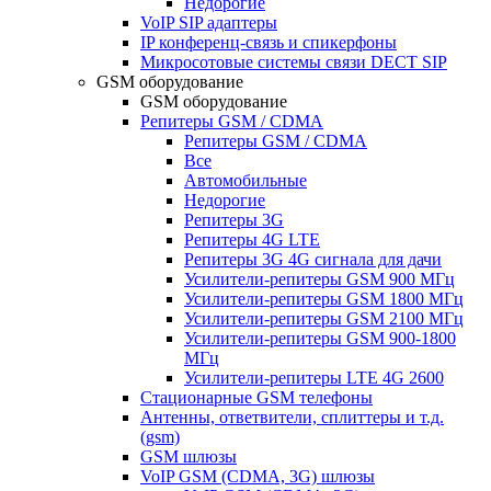
Недорогие
VoIP SIP адаптеры
IP конференц-связь и спикерфоны
Микросотовые системы связи DECT SIP
GSM оборудование
GSM оборудование
Репитеры GSM / CDMA
Репитеры GSM / CDMA
Все
Автомобильные
Недорогие
Репитеры 3G
Репитеры 4G LTE
Репитеры 3G 4G сигнала для дачи
Усилители-репитеры GSM 900 МГц
Усилители-репитеры GSM 1800 МГц
Усилители-репитеры GSM 2100 МГц
Усилители-репитеры GSM 900-1800
МГц
Усилители-репитеры LTE 4G 2600
Стационарные GSM телефоны
Антенны, ответвители, сплиттеры и т.д.
(gsm)
GSM шлюзы
VoIP GSM (CDMA, 3G) шлюзы