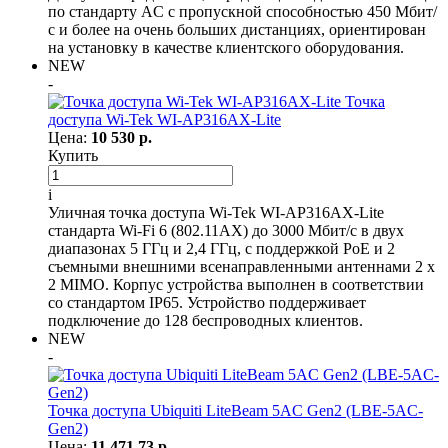
по стандарту AC с пропускной способностью 450 Мбит/
с и более на очень больших дистанциях, ориентирован
на установку в качестве клиентского оборудования.
NEW
-
Точка
доступа Wi-Tek WI-AP316AX-Lite
Цена:
10 530 р.
Купить
i
Уличная точка доступа Wi-Tek WI-AP316AX-Lite
стандарта Wi-Fi 6 (802.11AX) до 3000 Мбит/с в двух
диапазонах 5 ГГц и 2,4 ГГц, с поддержкой PoE и 2
съемными внешними всенаправленными антеннами 2 x
2 MIMO. Корпус устройства выполнен в соответствии
со стандартом IP65. Устройство поддерживает
подключение до 128 беспроводных клиентов.
NEW
-
Точка доступа Ubiquiti LiteBeam 5AC Gen2 (LBE-5AC-
Gen2)
Цена:
11 471.73 р.