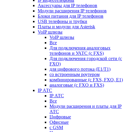
IP видеотелефоны
Аксессуары для IP телефонов
Модули расширения IP телефонов
Блоки питания для IP телефонов
USB телефоны и трубки
Платы и модули для Asterisk
VoIP шлюзы
VoIP шлюзы
Все
Для подключения аналоговых
телефонов и УАТС (с FXS)
Для подключения городской сети (с
FXO)
для цифрового потока (E1/T1)
со встроенным роутером
комбинированные (c FXS, FXO, E1)
аналоговые (с FXO и FXS)
IP АТС
IP АТС
Все
Модули расширения и платы для IP
АТС
Цифровые
Офисные
с GSM