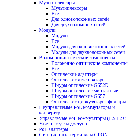
Мультиплексоры
Мультиплексоры
Все
Для одноволоконных сетей
Для двухволоконых сетей
Модули
Модули
Все
Модули для одноволоконных сетей
Модули для двухволоконных сетей
Волоконно-оптические компоненты
Волоконно-оптические компоненты
Все
Оптические адаптеры
Оптические аттенюаторы
Шнуры оптические G652D
Шнуры оптические монтажные
Шнуры оптические G657
Оптические циркуляторы, фильтры
Неуправляемые PoE коммутаторы и
конвертеры
Управляемые PoE коммутаторы (L2/ L2+)
Уличные узлы доступа
PoE адаптеры
Станционные терминалы GPON