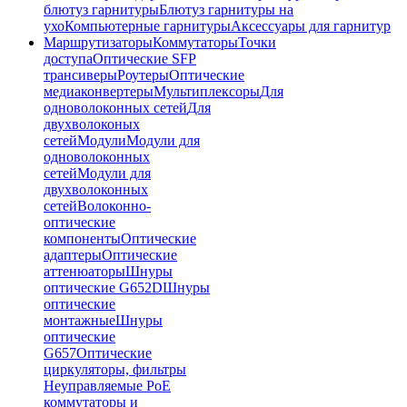
блютуз гарнитуры
Блютуз гарнитуры на
ухо
Компьютерные гарнитуры
Аксессуары для гарнитур
Маршрутизаторы
Коммутаторы
Точки
доступа
Оптические SFP
трансиверы
Роутеры
Оптические
медиаконвертеры
Мультиплексоры
Для
одноволоконных сетей
Для
двухволоконых
сетей
Модули
Модули для
одноволоконных
сетей
Модули для
двухволоконных
сетей
Волоконно-
оптические
компоненты
Оптические
адаптеры
Оптические
аттенюаторы
Шнуры
оптические G652D
Шнуры
оптические
монтажные
Шнуры
оптические
G657
Оптические
циркуляторы, фильтры
Неуправляемые PoE
коммутаторы и