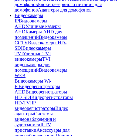
домофонов
Блоки резервного питания для
домофонов
Адаптеры для домофонов
Видеокамеры
IP
Видеокамеры
AHD
Уличные камеры
AHD
Камеры AHD для
помещений
Видеокамеры
CCTV
Видеокамеры HD-
SDI
Видеокамеры
TVI
Уличные TVI
видеокамеры
TVI
видеокамеры для
помещений
Видеокамеры
WEB
Видеокамеры Wi-
Fi
Видеорегистраторы
AHD
Видеорегистраторы
HD-SDI
Видеорегистраторы
HD-TVI
IP
видеорегистраторы
Видео
адаптеры
Системы
видеонаблюдения и
аудиозаписи
IPTV
приставки
Аксессуары для
видеооборудования
Приемо-