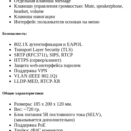
Отдельная клавиша Message
Клавиши управления громкостью: Mute, speakerphone,
headset, volume
Клавиша навигации
Интерфейс пользователя основан на меню
Безопасность:
802.1X аутентификация и EAPOL
Transport Layer Security (TLS)
SRTP (RFC3711), SIPS, RTCP
HTTPS (сервер/клиент)
Защита web-интерфейса паролем
Поддержка VPN
VLAN (IEEE 802.1Q)
LLDP-MED, RTCP-XR
Общие характеристики:
Размеры: 185 x 200 x 120 мм.
Вес: ~720 гр.
Блок питания 5В постоянного тока (SELV),
(заказывается дополнительно)
Поддержка PoE
Трубка: 4P4C коннектор