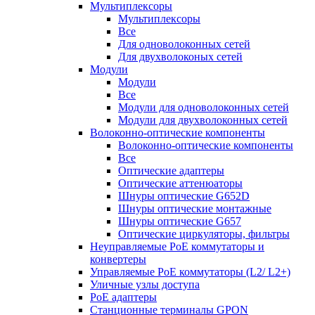
Мультиплексоры
Мультиплексоры
Все
Для одноволоконных сетей
Для двухволоконых сетей
Модули
Модули
Все
Модули для одноволоконных сетей
Модули для двухволоконных сетей
Волоконно-оптические компоненты
Волоконно-оптические компоненты
Все
Оптические адаптеры
Оптические аттенюаторы
Шнуры оптические G652D
Шнуры оптические монтажные
Шнуры оптические G657
Оптические циркуляторы, фильтры
Неуправляемые PoE коммутаторы и
конвертеры
Управляемые PoE коммутаторы (L2/ L2+)
Уличные узлы доступа
PoE адаптеры
Станционные терминалы GPON