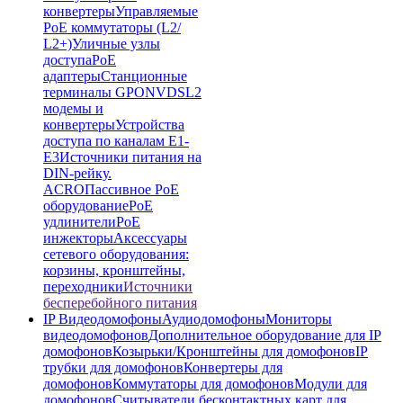
конвертеры
Управляемые
PoE коммутаторы (L2/
L2+)
Уличные узлы
доступа
PoE
адаптеры
Станционные
терминалы GPON
VDSL2
модемы и
конвертеры
Устройства
доступа по каналам E1-
E3
Источники питания на
DIN-рейку.
ACRO
Пассивное PoE
оборудование
PoE
удлинители
PoE
инжекторы
Аксессуары
сетевого оборудования:
корзины, кронштейны,
переходники
Источники
бесперебойного питания
IP Видеодомофоны
Аудиодомофоны
Мониторы
видеодомофонов
Дополнительное оборудование для IP
домофонов
Козырьки/Кронштейны для домофонов
IP
трубки для домофонов
Конвертеры для
домофонов
Коммутаторы для домофонов
Модули для
домофонов
Считыватели бесконтактных карт для