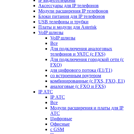
IP видеотелефоны
Аксессуары для IP телефонов
Модули расширения IP телефонов
Блоки питания для IP телефонов
USB телефоны и трубки
Платы и модули для Asterisk
VoIP шлюзы
VoIP шлюзы
Все
Для подключения аналоговых
телефонов и УАТС (с FXS)
Для подключения городской сети (с
FXO)
для цифрового потока (E1/T1)
со встроенным роутером
комбинированные (c FXS, FXO, E1)
аналоговые (с FXO и FXS)
IP АТС
IP АТС
Все
Модули расширения и платы для IP
АТС
Цифровые
Офисные
с GSM