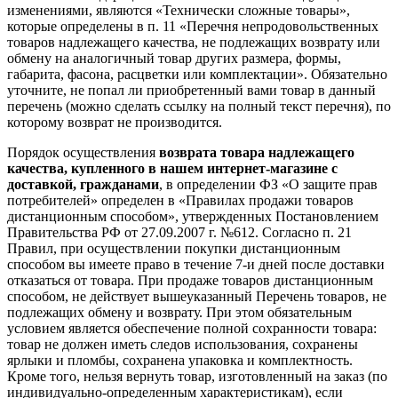
изменениями, являются «Технически сложные товары»,
которые определены в п. 11 «Перечня непродовольственных
товаров надлежащего качества, не подлежащих возврату или
обмену на аналогичный товар других размера, формы,
габарита, фасона, расцветки или комплектации». Обязательно
уточните, не попал ли приобретенный вами товар в данный
перечень (можно сделать ссылку на полный текст перечня), по
которому возврат не производится.
Порядок осуществления
возврата товара надлежащего
качества, купленного в нашем интернет-магазине с
доставкой, гражданами
, в определении ФЗ «О защите прав
потребителей» определен в «Правилах продажи товаров
дистанционным способом», утвержденных Постановлением
Правительства РФ от 27.09.2007 г. №612. Согласно п. 21
Правил, при осуществлении покупки дистанционным
способом вы имеете право в течение 7-и дней после доставки
отказаться от товара. При продаже товаров дистанционным
способом, не действует вышеуказанный Перечень товаров, не
подлежащих обмену и возврату. При этом обязательным
условием является обеспечение полной сохранности товара:
товар не должен иметь следов использования, сохранены
ярлыки и пломбы, сохранена упаковка и комплектность.
Кроме того, нельзя вернуть товар, изготовленный на заказ (по
индивидуально-определенным характеристикам), если