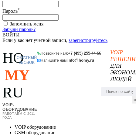
*
Пароль
Запомнить меня
Забыли пароль?
ВОЙТИ
Если у вас нет учетной записи,
зарегистрируйтесь
VOIP
HO
+7 (495) 255-44-66
Позвоните нам:
ОБРАТНЫЙ
РЕШЕНИ
info@homy.ru
Напишите нам:
ЗВОНОК
ДЛЯ
MY
ЭКОНОМ
ЛЮДЕЙ
RU
и
VOIP-
ОБОРУДОВАНИЕ
РАБОТАЕМ С 2011
ГОДА
VOIP оборудование
GSM оборудование