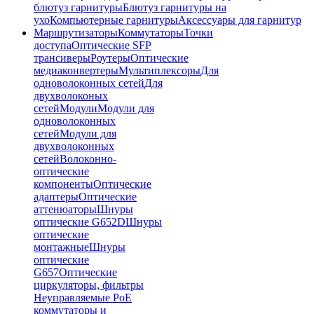
блютуз гарнитуры
Блютуз гарнитуры на
ухо
Компьютерные гарнитуры
Аксессуары для гарнитур
Маршрутизаторы
Коммутаторы
Точки
доступа
Оптические SFP
трансиверы
Роутеры
Оптические
медиаконвертеры
Мультиплексоры
Для
одноволоконных сетей
Для
двухволоконых
сетей
Модули
Модули для
одноволоконных
сетей
Модули для
двухволоконных
сетей
Волоконно-
оптические
компоненты
Оптические
адаптеры
Оптические
аттенюаторы
Шнуры
оптические G652D
Шнуры
оптические
монтажные
Шнуры
оптические
G657
Оптические
циркуляторы, фильтры
Неуправляемые PoE
коммутаторы и