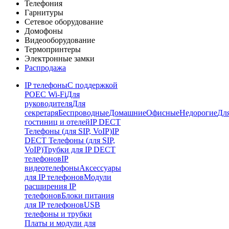
Телефония
Гарнитуры
Сетевое оборудование
Домофоны
Видеооборудование
Термопринтеры
Электронные замки
Распродажа
IP телефоны
С поддержкой
POE
C Wi-Fi
Для
руководителя
Для
секретаря
Беспроводные
Домашние
Офисные
Недорогие
Дл
гостиниц и отелей
IP DECT
Телефоны (для SIP, VoIP)
IP
DECT Телефоны (для SIP,
VoIP)
Трубки для IP DECT
телефонов
IP
видеотелефоны
Аксессуары
для IP телефонов
Модули
расширения IP
телефонов
Блоки питания
для IP телефонов
USB
телефоны и трубки
Платы и модули для