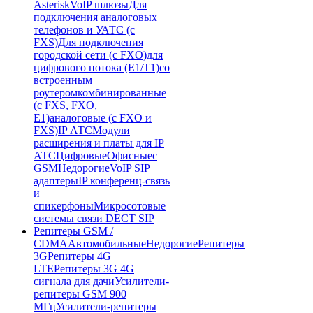
Asterisk
VoIP шлюзы
Для
подключения аналоговых
телефонов и УАТС (с
FXS)
Для подключения
городской сети (с FXO)
для
цифрового потока (E1/T1)
со
встроенным
роутером
комбинированные
(c FXS, FXO,
E1)
аналоговые (с FXO и
FXS)
IP АТС
Модули
расширения и платы для IP
АТС
Цифровые
Офисные
с
GSM
Недорогие
VoIP SIP
адаптеры
IP конференц-связь
и
спикерфоны
Микросотовые
системы связи DECT SIP
Репитеры GSM /
CDMA
Автомобильные
Недорогие
Репитеры
3G
Репитеры 4G
LTE
Репитеры 3G 4G
сигнала для дачи
Усилители-
репитеры GSM 900
МГц
Усилители-репитеры