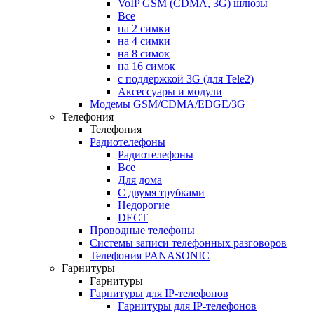
VoIP GSM (CDMA, 3G) шлюзы
Все
на 2 симки
на 4 симки
на 8 симок
на 16 симок
с поддержкой 3G (для Tele2)
Аксессуары и модули
Модемы GSM/CDMA/EDGE/3G
Телефония
Телефония
Радиотелефоны
Радиотелефоны
Все
Для дома
С двумя трубками
Недорогие
DECT
Проводные телефоны
Системы записи телефонных разговоров
Телефония PANASONIC
Гарнитуры
Гарнитуры
Гарнитуры для IP-телефонов
Гарнитуры для IP-телефонов