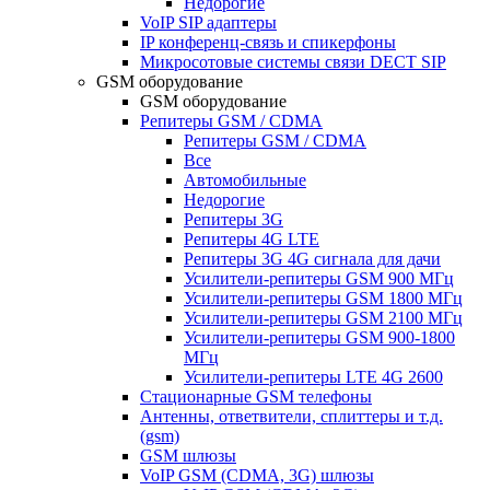
Недорогие
VoIP SIP адаптеры
IP конференц-связь и спикерфоны
Микросотовые системы связи DECT SIP
GSM оборудование
GSM оборудование
Репитеры GSM / CDMA
Репитеры GSM / CDMA
Все
Автомобильные
Недорогие
Репитеры 3G
Репитеры 4G LTE
Репитеры 3G 4G сигнала для дачи
Усилители-репитеры GSM 900 МГц
Усилители-репитеры GSM 1800 МГц
Усилители-репитеры GSM 2100 МГц
Усилители-репитеры GSM 900-1800
МГц
Усилители-репитеры LTE 4G 2600
Стационарные GSM телефоны
Антенны, ответвители, сплиттеры и т.д.
(gsm)
GSM шлюзы
VoIP GSM (CDMA, 3G) шлюзы