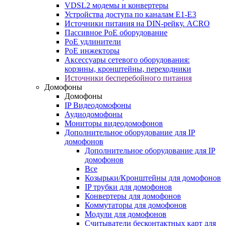
VDSL2 модемы и конвертеры
Устройства доступа по каналам E1-E3
Источники питания на DIN-рейку. ACRO
Пассивное PoE оборудование
PoE удлинители
PoE инжекторы
Аксессуары сетевого оборудования:
корзины, кронштейны, переходники
Источники бесперебойного питания
Домофоны
Домофоны
IP Видеодомофоны
Аудиодомофоны
Мониторы видеодомофонов
Дополнительное оборудование для IP
домофонов
Дополнительное оборудование для IP
домофонов
Все
Козырьки/Кронштейны для домофонов
IP трубки для домофонов
Конвертеры для домофонов
Коммутаторы для домофонов
Модули для домофонов
Считыватели бесконтактных карт для