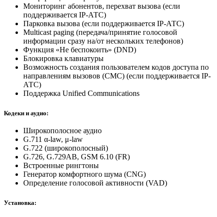
Мониторинг абонентов, перехват вызова (если
поддерживается IP-АТС)
Парковка вызова (если поддерживается IP-АТС)
Multicast paging (передача/принятие голосовой
информации сразу на/от нескольких телефонов)
Функция «Не беспокоить» (DND)
Блокировка клавиатуры
Возможность создания пользователем кодов доступа по
направлениям вызовов (CMC) (если поддерживается IP-
АТС)
Поддержка Unified Communications
Кодеки и аудио:
Широкополосное аудио
G.711 α-law, μ-law
G.722 (широкополосный)
G.726, G.729AB, GSM 6.10 (FR)
Встроенные рингтоны
Генератор комфортного шума (CNG)
Определение голосовой активности (VAD)
Установка: