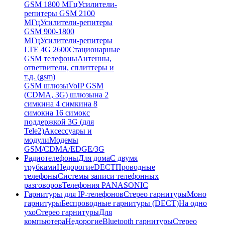
GSM 1800 МГц
Усилители-
репитеры GSM 2100
МГц
Усилители-репитеры
GSM 900-1800
МГц
Усилители-репитеры
LTE 4G 2600
Стационарные
GSM телефоны
Антенны,
ответвители, сплиттеры и
т.д. (gsm)
GSM шлюзы
VoIP GSM
(CDMA, 3G) шлюзы
на 2
симки
на 4 симки
на 8
симок
на 16 симок
с
поддержкой 3G (для
Tele2)
Аксессуары и
модули
Модемы
GSM/CDMA/EDGE/3G
Радиотелефоны
Для дома
С двумя
трубками
Недорогие
DECT
Проводные
телефоны
Системы записи телефонных
разговоров
Телефония PANASONIC
Гарнитуры для IP-телефонов
Стерео гарнитуры
Моно
гарнитуры
Беспроводные гарнитуры (DECT)
На одно
ухо
Стерео гарнитуры
Для
компьютера
Недорогие
Bluetooth гарнитуры
Стерео