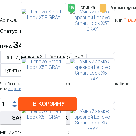
Новинка
Рекомендуем
-
NEW
1 раз
Артикул:
Этот товар купили:
Статус: в наличии
34 680 р.
ЦЕНА
Нашли дешевле?
Хотите оптом?
Купить с настройкой
Чтобы получить персональную скидку
войдите в личный
кабинет
или
зарегистрируйтесь
В КОРЗИНУ
ЗАКАЗАТЬ В 1 КЛИК
Минимальная сумма заказа 2000 р.