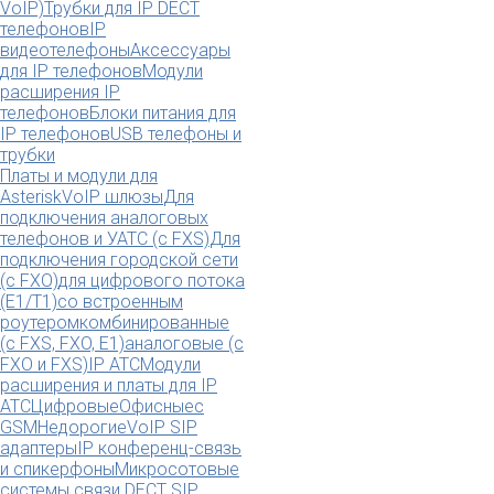
VoIP)
Трубки для IP DECT
телефонов
IP
видеотелефоны
Аксессуары
для IP телефонов
Модули
расширения IP
телефонов
Блоки питания для
IP телефонов
USB телефоны и
трубки
Платы и модули для
Asterisk
VoIP шлюзы
Для
подключения аналоговых
телефонов и УАТС (с FXS)
Для
подключения городской сети
(с FXO)
для цифрового потока
(E1/T1)
со встроенным
роутером
комбинированные
(c FXS, FXO, E1)
аналоговые (с
FXO и FXS)
IP АТС
Модули
расширения и платы для IP
АТС
Цифровые
Офисные
с
GSM
Недорогие
VoIP SIP
адаптеры
IP конференц-связь
и спикерфоны
Микросотовые
системы связи DECT SIP