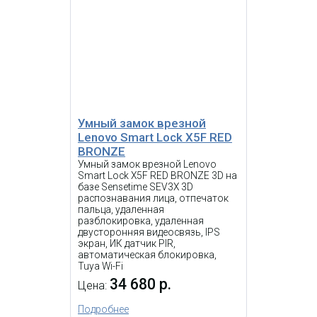
Умный замок врезной
Lenovo Smart Lock E2
COFFEE BROWN
17 000 р.
Цена:
КУПИТЬ
Умный замок врезной
Lenovo Smart Lock X5F RED
BRONZE
-
NEW
i
Умный замок врезной Lenovo
Smart Lock X5F RED BRONZE 3D на
Умный замок врезной Lenovo
базе Sensetime SEV3X 3D
Smart Lock X5F RED BRONZE 3D
распознавания лица, отпечаток
на базе Sensetime SEV3X 3D
пальца, удаленная
распознавания лица,
разблокировка, удаленная
отпечаток пальца, удаленная
двусторонняя видеосвязь, IPS
разблокировка, удаленная
экран, ИК датчик PIR,
двусторонняя видеосвязь, IPS
автоматическая блокировка,
экран, ИК датчик PIR,
Tuya Wi-Fi
автоматическая блокировка,
34 680 р.
Tuya Wi-Fi
Цена:
Умный замок врезной
Подробнее