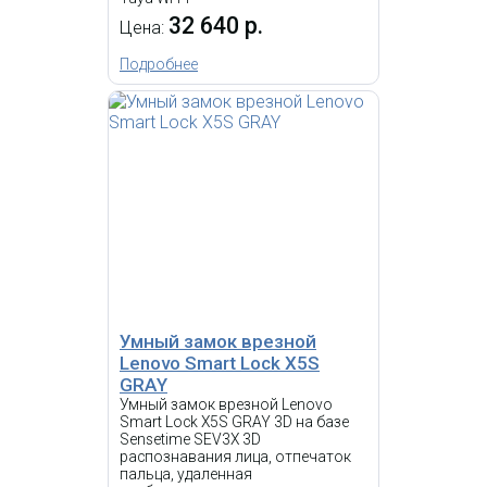
32 640 р.
34 680 р.
Цена:
Цена:
Подробнее
КУПИТЬ
-
NEW
i
Умный замок врезной Lenovo
Smart Lock X5S RED BRONZE 3D
на базе Sensetime SEV3X 3D
распознавания лица,
отпечаток пальца, удаленная
разблокировка, удаленная
двусторонняя видеосвязь, IPS
экран, ИК датчик PIR,
Умный замок врезной
автоматическая блокировка,
Lenovo Smart Lock X5S
Tuya Wi-Fi
GRAY
Умный замок врезной
Умный замок врезной Lenovo
Lenovo Smart Lock X5F
Smart Lock X5S GRAY 3D на базе
Sensetime SEV3X 3D
GRAY
распознавания лица, отпечаток
пальца, удаленная
34 680 р.
Цена: