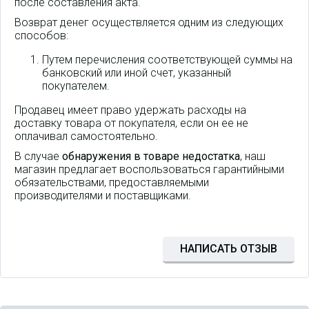
после составления акта.
Возврат денег осуществляется одним из следующих
способов:
Путем перечисления соответствующей суммы на
банковский или иной счет, указанный
покупателем.
Продавец имеет право удержать расходы на
доставку товара от покупателя, если он ее не
оплачивал самостоятельно.
В случае
обнаружения в товаре недостатка
, наш
магазин предлагает воспользоваться гарантийными
обязательствами, предоставляемыми
производителями и поставщиками.
Умный замок врезной Lenovo
НАПИСАТЬ ОТЗЫВ
Smart Lock U1 COFFEE GOLD 17
уровней защиты,
распознавание отпечатка
пальца, ввод ПИН-кода, RFID-
карта