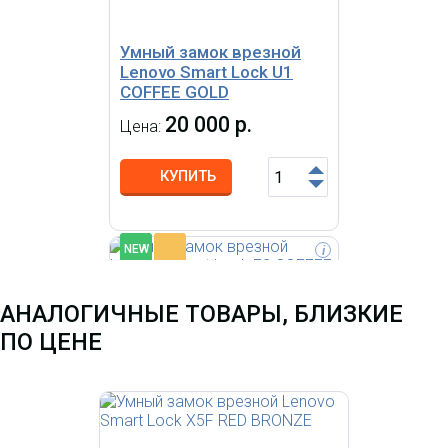
Умный замок врезной
Lenovo Smart Lock U1
COFFEE GOLD
20 000 р.
Цена:
КУПИТЬ
-
NEW
i
Умный замок врезной Lenovo
Smart Lock X3 MOCHA BRONZE
АНАЛОГИЧНЫЕ ТОВАРЫ, БЛИЗКИЕ
большой 4,5-дюймовый экран,
объектив Cat Eye
ПО ЦЕНЕ
обеспечивают сверхчеткий
обзор.