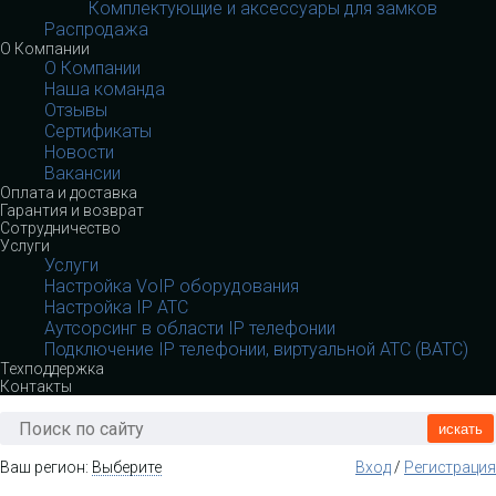
Комплектующие и аксессуары для замков
Распродажа
О Компании
О Компании
Наша команда
Отзывы
Сертификаты
Новости
Вакансии
Оплата и доставка
Гарантия и возврат
Сотрудничество
Услуги
Услуги
Настройка VoIP оборудования
Настройка IP АТС
Аутсорсинг в области IP телефонии
Подключение IP телефонии, виртуальной АТС (ВАТС)
Техподдержка
Контакты
искать
Ваш регион:
Выберите
Вход
/
Регистрация