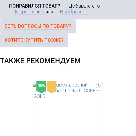
ПОНРАВИЛСЯ ТОВАР?
Добавьте его
К сравнению
или
В избранное
ЕСТЬ ВОПРОСЫ ПО ТОВАРУ?
ХОТИТЕ КУПИТЬ ПОЗЖЕ?
ТАКЖЕ РЕКОМЕНДУЕМ
-
NEW
i
Умный замок врезной Lenovo
Smart Smart Lock E2 cистема
быстрой разблокировки
Lightning Touch, встроенный
WiFi, безопасность LENOVO
SECURITY LAB