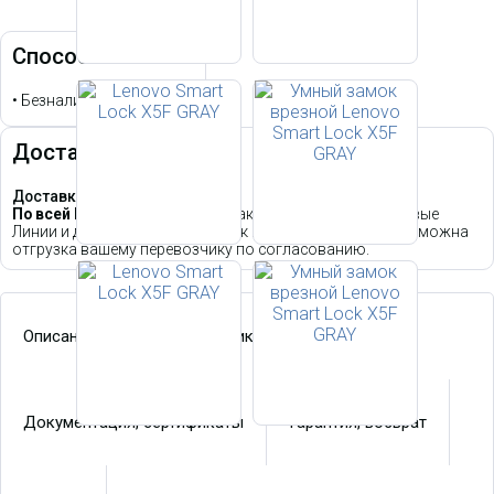
Способы оплаты
•
Безналичный расчет
Доставка
Доставка в регионы РФ:
По всей России:
Отправляем заказы через СДЭК, Деловые
Линии и другие ТК. Средний срок в пути —
2–5 дней
. Возможна
отгрузка вашему перевозчику по согласованию.
Описание
Характеристики
Документация, сертификаты
Гарантия, возврат