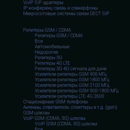
VoIP SIP адаптеры
IP конференц-связь и спикерфоны
Микросотовые системы связи DECT SIP
GSM оборудование
GSM оборудование
Репитеры GSM / CDMA
Репитеры GSM / CDMA
Все
Автомобильные
Недорогие
Репитеры 3G
Репитеры 4G LTE
Репитеры 3G 4G сигнала для дачи
Усилители-репитеры GSM 900 МГц
Усилители-репитеры GSM 1800 МГц
Усилители-репитеры GSM 2100 МГц
Усилители-репитеры GSM 900-1800 МГц
Усилители-репитеры LTE 4G 2600
Стационарные GSM телефоны
Антенны, ответвители, сплиттеры и т.д. (gsm)
GSM шлюзы
VoIP GSM (CDMA, 3G) шлюзы
VoIP GSM (CDMA, 3G) шлюзы
Все