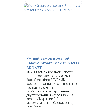
Lenovo Smart Lock X3
MOCHA BRONZE
27 500 р.
Цена:
КУПИТЬ
-
NEW
i
Умный замок врезной Lenovo
Smart Lock X5F GRAY 3D на
Умный замок врезной
базе Sensetime SEV3X 3D
Lenovo Smart Lock X5S RED
распознавания лица,
BRONZE
отпечаток пальца, удаленная
разблокировка, удаленная
Умный замок врезной Lenovo
двусторонняя видеосвязь, IPS
Smart Lock X5S RED BRONZE 3D на
экран, ИК датчик PIR,
базе Sensetime SEV3X 3D
автоматическая блокировка,
распознавания лица, отпечаток
Tuya Wi-Fi
пальца, удаленная
разблокировка, удаленная
двусторонняя видеосвязь, IPS
Умный замок врезной
экран, ИК датчик PIR,
Lenovo Smart Lock X5F
автоматическая блокировка,
RED BRONZE
Tuya Wi-Fi