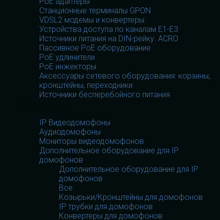
PoE адаптеры
Станционные терминалы GPON
VDSL2 модемы и конвертеры
Устройства доступа по каналам E1-E3
Источники питания на DIN-рейку. ACRO
Пассивное PoE оборудование
PoE удлинители
PoE инжекторы
Аксессуары сетевого оборудования: корзины,
кронштейны, переходники
Источники бесперебойного питания
Домофоны
Домофоны
IP Видеодомофоны
Аудиодомофоны
Мониторы видеодомофонов
Дополнительное оборудование для IP
домофонов
Дополнительное оборудование для IP
домофонов
Все
Козырьки/Кронштейны для домофонов
IP трубки для домофонов
Конвертеры для домофонов