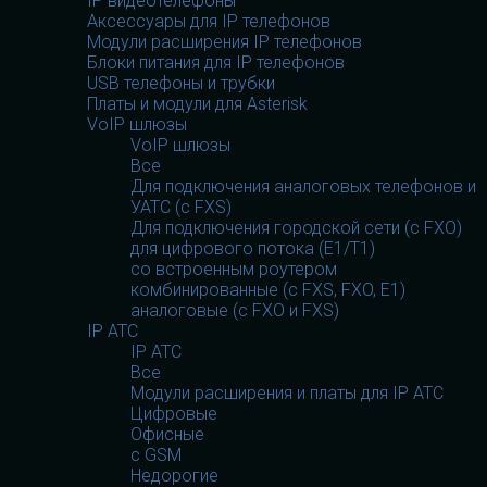
IP видеотелефоны
Аксессуары для IP телефонов
Модули расширения IP телефонов
Блоки питания для IP телефонов
USB телефоны и трубки
Платы и модули для Asterisk
VoIP шлюзы
VoIP шлюзы
Все
Для подключения аналоговых телефонов и
УАТС (с FXS)
Для подключения городской сети (с FXO)
для цифрового потока (E1/T1)
со встроенным роутером
комбинированные (c FXS, FXO, E1)
аналоговые (с FXO и FXS)
IP АТС
IP АТС
Все
Модули расширения и платы для IP АТС
Цифровые
Офисные
с GSM
Недорогие