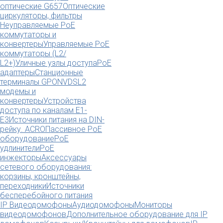
оптические G657
Оптические
циркуляторы, фильтры
Неуправляемые PoE
коммутаторы и
конвертеры
Управляемые PoE
коммутаторы (L2/
L2+)
Уличные узлы доступа
PoE
адаптеры
Станционные
терминалы GPON
VDSL2
модемы и
конвертеры
Устройства
доступа по каналам E1-
E3
Источники питания на DIN-
рейку. ACRO
Пассивное PoE
оборудование
PoE
удлинители
PoE
инжекторы
Аксессуары
сетевого оборудования:
корзины, кронштейны,
переходники
Источники
бесперебойного питания
IP Видеодомофоны
Аудиодомофоны
Мониторы
видеодомофонов
Дополнительное оборудование для IP