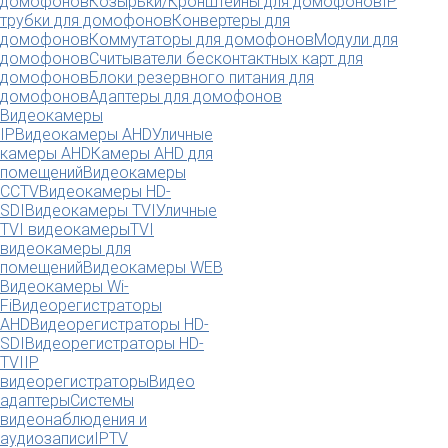
домофонов
Козырьки/Кронштейны для домофонов
IP
трубки для домофонов
Конвертеры для
домофонов
Коммутаторы для домофонов
Модули для
домофонов
Считыватели бесконтактных карт для
домофонов
Блоки резервного питания для
домофонов
Адаптеры для домофонов
Видеокамеры
IP
Видеокамеры AHD
Уличные
камеры AHD
Камеры AHD для
помещений
Видеокамеры
CCTV
Видеокамеры HD-
SDI
Видеокамеры TVI
Уличные
TVI видеокамеры
TVI
видеокамеры для
помещений
Видеокамеры WEB
Видеокамеры Wi-
Fi
Видеорегистраторы
AHD
Видеорегистраторы HD-
SDI
Видеорегистраторы HD-
TVI
IP
видеорегистраторы
Видео
адаптеры
Системы
видеонаблюдения и
аудиозаписи
IPTV