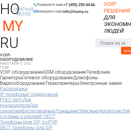
HO
VOIP
+7 (495) 255-44-66
Позвоните нам:
ОБРАТНЫЙ
РЕШЕНИЯ
info@homy.ru
Напишите нам:
ЗВОНОК
ДЛЯ
MY
ЭКОНОМ
ЛЮДЕЙ
RU
иск
VOIP-
ОБОРУДОВАНИЕ
РАБОТАЕМ С 2011
ГОДА
VOIP оборудование
GSM оборудование
Телефония
Гарнитуры
Сетевое оборудование
Домофоны
Видеооборудование
Термопринтеры
Электронные замки
Распродажа
IP телефоны
С поддержкой
POE
C Wi-Fi
Для
руководителя
Для
секретаря
Беспроводные
Домашние
Офисные
Недорогие
Для
гостиниц и отелей
IP DECT
Телефоны (для SIP, VoIP)
IP
DECT Телефоны (для SIP,