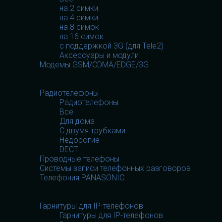
на 2 симки
на 4 симки
на 8 симок
на 16 симок
с поддержкой 3G (для Tele2)
Аксессуары и модули
Модемы GSM/CDMA/EDGE/3G
Телефония
Телефония
Радиотелефоны
Радиотелефоны
Все
Для дома
С двумя трубками
Недорогие
DECT
Проводные телефоны
Системы записи телефонных разговоров
Телефония PANASONIC
Гарнитуры
Гарнитуры
Гарнитуры для IP-телефонов
Гарнитуры для IP-телефонов