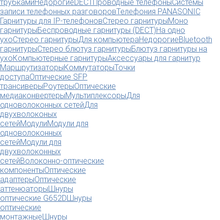
трубками
Недорогие
DECT
Проводные телефоны
Системы
записи телефонных разговоров
Телефония PANASONIC
Гарнитуры для IP-телефонов
Стерео гарнитуры
Моно
гарнитуры
Беспроводные гарнитуры (DECT)
На одно
ухо
Стерео гарнитуры
Для компьютера
Недорогие
Bluetooth
гарнитуры
Стерео блютуз гарнитуры
Блютуз гарнитуры на
ухо
Компьютерные гарнитуры
Аксессуары для гарнитур
Маршрутизаторы
Коммутаторы
Точки
доступа
Оптические SFP
трансиверы
Роутеры
Оптические
медиаконвертеры
Мультиплексоры
Для
одноволоконных сетей
Для
двухволоконых
сетей
Модули
Модули для
одноволоконных
сетей
Модули для
двухволоконных
сетей
Волоконно-оптические
компоненты
Оптические
адаптеры
Оптические
аттенюаторы
Шнуры
оптические G652D
Шнуры
оптические
монтажные
Шнуры