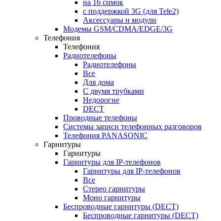
на 16 симок
с поддержкой 3G (для Tele2)
Аксессуары и модули
Модемы GSM/CDMA/EDGE/3G
Телефония
Телефония
Радиотелефоны
Радиотелефоны
Все
Для дома
С двумя трубками
Недорогие
DECT
Проводные телефоны
Системы записи телефонных разговоров
Телефония PANASONIC
Гарнитуры
Гарнитуры
Гарнитуры для IP-телефонов
Гарнитуры для IP-телефонов
Все
Стерео гарнитуры
Моно гарнитуры
Беспроводные гарнитуры (DECT)
Беспроводные гарнитуры (DECT)