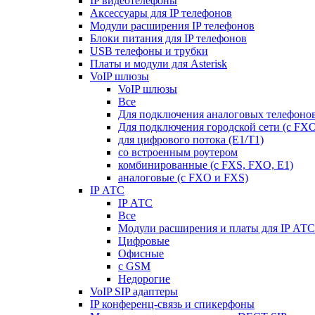
IP видеотелефоны
Аксессуары для IP телефонов
Модули расширения IP телефонов
Блоки питания для IP телефонов
USB телефоны и трубки
Платы и модули для Asterisk
VoIP шлюзы
VoIP шлюзы
Все
Для подключения аналоговых телефонов
Для подключения городской сети (с FX
для цифрового потока (E1/T1)
со встроенным роутером
комбинированные (c FXS, FXO, E1)
аналоговые (с FXO и FXS)
IP АТС
IP АТС
Все
Модули расширения и платы для IP АТС
Цифровые
Офисные
с GSM
Недорогие
VoIP SIP адаптеры
IP конференц-связь и спикерфоны