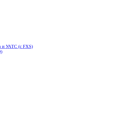
 и УАТС (с FXS)
O)