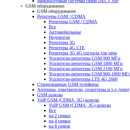
Микросотовые системы связи DECT SIP
GSM оборудование
GSM оборудование
Репитеры GSM / CDMA
Репитеры GSM / CDMA
Все
Автомобильные
Недорогие
Репитеры 3G
Репитеры 4G LTE
Репитеры 3G 4G сигнала для дачи
Усилители-репитеры GSM 900 МГц
Усилители-репитеры GSM 1800 МГц
Усилители-репитеры GSM 2100 МГц
Усилители-репитеры GSM 900-1800 МГ
Усилители-репитеры LTE 4G 2600
Стационарные GSM телефоны
Антенны, ответвители, сплиттеры и т.д. (gsm)
GSM шлюзы
VoIP GSM (CDMA, 3G) шлюзы
VoIP GSM (CDMA, 3G) шлюзы
Все
на 2 симки
на 4 симки
на 8 симок