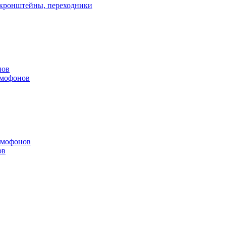
, кронштейны, переходники
нов
омофонов
омофонов
ов