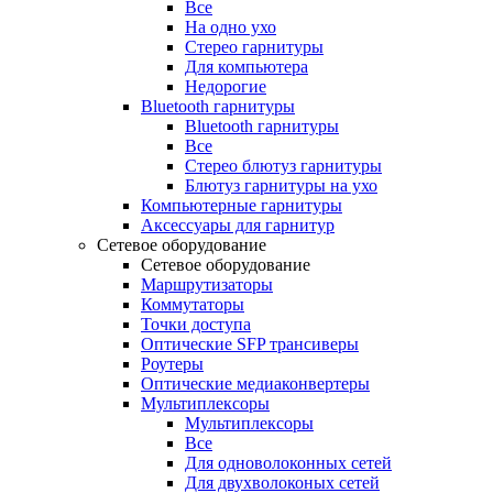
Все
На одно ухо
Стерео гарнитуры
Для компьютера
Недорогие
Bluetooth гарнитуры
Bluetooth гарнитуры
Все
Стерео блютуз гарнитуры
Блютуз гарнитуры на ухо
Компьютерные гарнитуры
Аксессуары для гарнитур
Сетевое оборудование
Сетевое оборудование
Маршрутизаторы
Коммутаторы
Точки доступа
Оптические SFP трансиверы
Роутеры
Оптические медиаконвертеры
Мультиплексоры
Мультиплексоры
Все
Для одноволоконных сетей
Для двухволоконых сетей