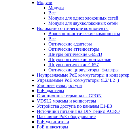
Модули
Модули
Все
Модули для одноволоконных сетей
Модули для двухволоконных сетей
Волоконно-оптические компоненты
Волоконно-оптические компоненты
Все
Оптические адаптеры
Оптические аттенюаторы
Шнуры оптические G652D
Шнуры оптические монтажные
Шнуры оптические G657
Оптические циркуляторы, фильтры
Неуправляемые PoE коммутаторы и конверте
Управляемые PoE коммутаторы (L2/ L2+)
Уличные узлы доступа
PoE адаптеры
Станционные терминалы GPON
VDSL2 модемы и конвертеры
Устройства доступа по каналам E1-E3
Источники питания на DIN-рейку. ACRO
Пассивное PoE оборудование
PoE удлинители
PoE инжекторы