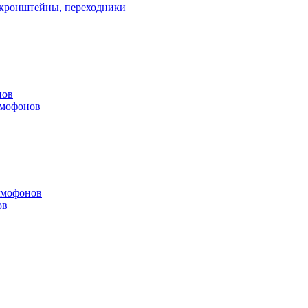
, кронштейны, переходники
нов
омофонов
омофонов
ов