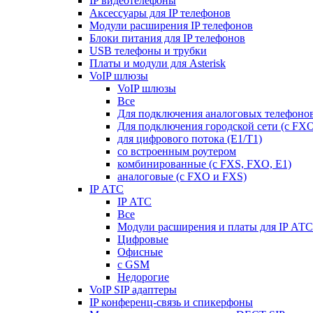
IP видеотелефоны
Аксессуары для IP телефонов
Модули расширения IP телефонов
Блоки питания для IP телефонов
USB телефоны и трубки
Платы и модули для Asterisk
VoIP шлюзы
VoIP шлюзы
Все
Для подключения аналоговых телефонов
Для подключения городской сети (с FX
для цифрового потока (E1/T1)
со встроенным роутером
комбинированные (c FXS, FXO, E1)
аналоговые (с FXO и FXS)
IP АТС
IP АТС
Все
Модули расширения и платы для IP АТС
Цифровые
Офисные
с GSM
Недорогие
VoIP SIP адаптеры
IP конференц-связь и спикерфоны