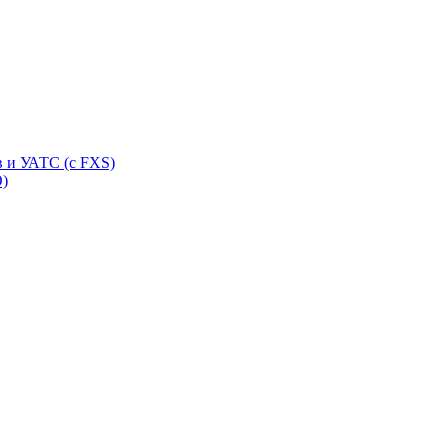
 и УАТС (с FXS)
O)