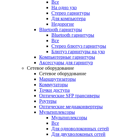
Все
На одно ухо
Стерео гарнитуры
Для компьютера
Недорогие
Bluetooth гарнитуры
Bluetooth гарнитуры
Все
Стерео блютуз гарнитуры
Блютуз гарнитуры на ухо
Компьютерные гарнитуры
Аксессуары для гарнитур
Сетевое оборудование
Сетевое оборудование
Маршрутизаторы
Коммутаторы
Точки доступа
Оптические SFP трансиверы
Роутеры
Оптические медиаконвертеры
Мультиплексоры
Мультиплексоры
Все
Для одноволоконных сетей
Для двухволоконых сетей