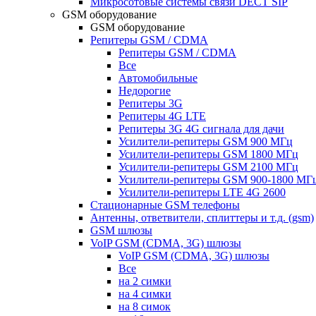
Микросотовые системы связи DECT SIP
GSM оборудование
GSM оборудование
Репитеры GSM / CDMA
Репитеры GSM / CDMA
Все
Автомобильные
Недорогие
Репитеры 3G
Репитеры 4G LTE
Репитеры 3G 4G сигнала для дачи
Усилители-репитеры GSM 900 МГц
Усилители-репитеры GSM 1800 МГц
Усилители-репитеры GSM 2100 МГц
Усилители-репитеры GSM 900-1800 МГ
Усилители-репитеры LTE 4G 2600
Стационарные GSM телефоны
Антенны, ответвители, сплиттеры и т.д. (gsm)
GSM шлюзы
VoIP GSM (CDMA, 3G) шлюзы
VoIP GSM (CDMA, 3G) шлюзы
Все
на 2 симки
на 4 симки
на 8 симок