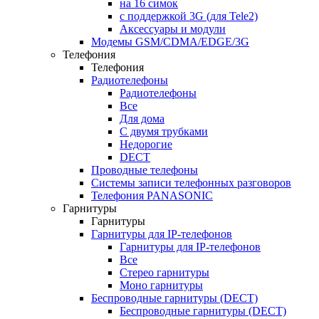
на 16 симок
с поддержкой 3G (для Tele2)
Аксессуары и модули
Модемы GSM/CDMA/EDGE/3G
Телефония
Телефония
Радиотелефоны
Радиотелефоны
Все
Для дома
С двумя трубками
Недорогие
DECT
Проводные телефоны
Системы записи телефонных разговоров
Телефония PANASONIC
Гарнитуры
Гарнитуры
Гарнитуры для IP-телефонов
Гарнитуры для IP-телефонов
Все
Стерео гарнитуры
Моно гарнитуры
Беспроводные гарнитуры (DECT)
Беспроводные гарнитуры (DECT)