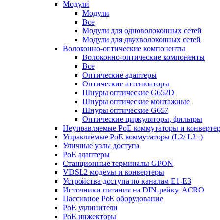
Модули
Модули
Все
Модули для одноволоконных сетей
Модули для двухволоконных сетей
Волоконно-оптические компоненты
Волоконно-оптические компоненты
Все
Оптические адаптеры
Оптические аттенюаторы
Шнуры оптические G652D
Шнуры оптические монтажные
Шнуры оптические G657
Оптические циркуляторы, фильтры
Неуправляемые PoE коммутаторы и конверте
Управляемые PoE коммутаторы (L2/ L2+)
Уличные узлы доступа
PoE адаптеры
Станционные терминалы GPON
VDSL2 модемы и конвертеры
Устройства доступа по каналам E1-E3
Источники питания на DIN-рейку. ACRO
Пассивное PoE оборудование
PoE удлинители
PoE инжекторы