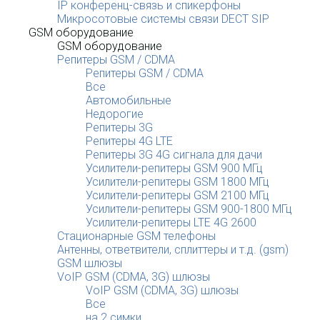
IP конференц-связь и спикерфоны
Микросотовые системы связи DECT SIP
GSM оборудование
GSM оборудование
Репитеры GSM / CDMA
Репитеры GSM / CDMA
Все
Автомобильные
Недорогие
Репитеры 3G
Репитеры 4G LTE
Репитеры 3G 4G сигнала для дачи
Усилители-репитеры GSM 900 МГц
Усилители-репитеры GSM 1800 МГц
Усилители-репитеры GSM 2100 МГц
Усилители-репитеры GSM 900-1800 МГц
Усилители-репитеры LTE 4G 2600
Стационарные GSM телефоны
Антенны, ответвители, сплиттеры и т.д. (gsm)
GSM шлюзы
VoIP GSM (CDMA, 3G) шлюзы
VoIP GSM (CDMA, 3G) шлюзы
Все
на 2 симки