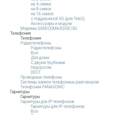
на 4 симки
на 8 симок
на 16 симок
с поддержкой 3G (для Tele2)
Аксессуары и модули
Модемы GSM/CDMA/EDGE/3G
Телефония
Телефония
Радиотелефоны
Радиотелефоны
Все
Для дома
С двумя трубками
Недорогие
DECT
Проводные телефоны
Системы записи телефонных разговоров
Телефония PANASONIC
Гарнитуры
Гарнитуры
Гарнитуры для IP-телефонов
Гарнитуры для IP-телефонов
Все