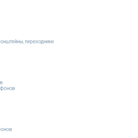
ронштейны, переходники
ов
офонов
фонов