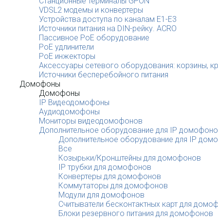
Станционные терминалы GPON
VDSL2 модемы и конвертеры
Устройства доступа по каналам E1-E3
Источники питания на DIN-рейку. ACRO
Пассивное PoE оборудование
PoE удлинители
PoE инжекторы
Аксессуары сетевого оборудования: корзины, к
Источники бесперебойного питания
Домофоны
Домофоны
IP Видеодомофоны
Аудиодомофоны
Мониторы видеодомофонов
Дополнительное оборудование для IP домофон
Дополнительное оборудование для IP дом
Все
Козырьки/Кронштейны для домофонов
IP трубки для домофонов
Конвертеры для домофонов
Коммутаторы для домофонов
Модули для домофонов
Считыватели бесконтактных карт для домо
Блоки резервного питания для домофонов