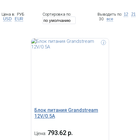
Цена в:
РУБ
Сортировка по:
Выводить по:
12
21
USD
EUR
30
все
i
Для VoIP шлюзов Grandstream
GXW4216, GXW4224, GXW4232.
Блок питания Grandstream
12V/0.5A
793.62 р.
Цена: