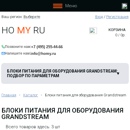
Меню
Ваш регион:
Выберите
Вход
/
Регистрация
HO
MY
RU
КОРЗИНА
0
/
0
р.
+7 (495) 255-44-66
Позвоните нам:
info@homy.ru
Напишите нам:
Для Sip адаптеров Grandstream
HT502, НТ503, НТ702,НТ701. Для IP
камер Grandstream GXV3615P,
GXV3615W, GXV3615WP. Для IP
БЛОКИ ПИТАНИЯ ДЛЯ ОБОРУДОВАНИЯ GRANDSTREAM:
телефонов GXP2130.
ПОДБОР ПО ПАРАМЕТРАМ
Главная
-
Каталог
-
Блоки питания для оборудования Grandstream
БЛОКИ ПИТАНИЯ ДЛЯ ОБОРУДОВАНИЯ
GRANDSTREAM
Всего товаров здесь: 3 шт