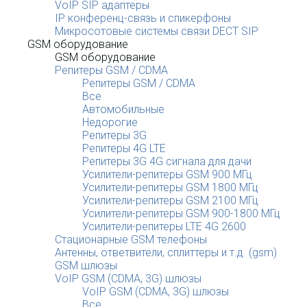
VoIP SIP адаптеры
IP конференц-связь и спикерфоны
Микросотовые системы связи DECT SIP
GSM оборудование
GSM оборудование
Репитеры GSM / CDMA
Репитеры GSM / CDMA
Все
Автомобильные
Недорогие
Репитеры 3G
Репитеры 4G LTE
Репитеры 3G 4G сигнала для дачи
Усилители-репитеры GSM 900 МГц
Усилители-репитеры GSM 1800 МГц
Усилители-репитеры GSM 2100 МГц
Усилители-репитеры GSM 900-1800 МГц
Усилители-репитеры LTE 4G 2600
Стационарные GSM телефоны
Антенны, ответвители, сплиттеры и т.д. (gsm)
GSM шлюзы
VoIP GSM (CDMA, 3G) шлюзы
VoIP GSM (CDMA, 3G) шлюзы
Все