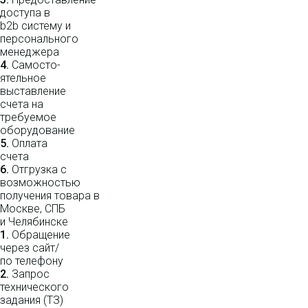
доступа в
b2b систему и
персо­нального
мене­джера
4.
Само­сто­-
ятель­ное
выставление
счета на
требуемое
оборудование
5.
Оплата
счета
6.
Отгрузка с
возможностью
получения товара в
Москве, СПБ
и Челябинске
1.
Обращение
через сайт/
по телефону
2.
Запрос
технического
задания (ТЗ)