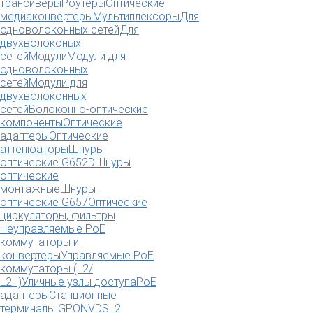
трансиверы
Роутеры
Оптические
медиаконвертеры
Мультиплексоры
Для
одноволоконных сетей
Для
двухволоконых
сетей
Модули
Модули для
одноволоконных
сетей
Модули для
двухволоконных
сетей
Волоконно-оптические
компоненты
Оптические
адаптеры
Оптические
аттенюаторы
Шнуры
оптические G652D
Шнуры
оптические
монтажные
Шнуры
оптические G657
Оптические
циркуляторы, фильтры
Неуправляемые PoE
коммутаторы и
конвертеры
Управляемые PoE
коммутаторы (L2/
L2+)
Уличные узлы доступа
PoE
адаптеры
Станционные
терминалы GPON
VDSL2