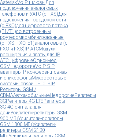
Asterisk
VoIP шлюзы
Для
подключения аналоговых
телефонов и УАТС (с FXS)
Для
подключения городской сети
(с FXO)
для цифрового потока
(E1/T1)
со встроенным
роутером
комбинированные
(c FXS, FXO, E1)
аналоговые (с
FXO и FXS)
IP АТС
Модули
расширения и платы для IP
АТС
Цифровые
Офисные
с
GSM
Недорогие
VoIP SIP
адаптеры
IP конференц-связь
и спикерфоны
Микросотовые
системы связи DECT SIP
Репитеры GSM /
CDMA
Автомобильные
Недорогие
Репитеры
3G
Репитеры 4G LTE
Репитеры
3G 4G сигнала для
дачи
Усилители-репитеры GSM
900 МГц
Усилители-репитеры
GSM 1800 МГц
Усилители-
репитеры GSM 2100
МГц
Усилители-репитеры GSM