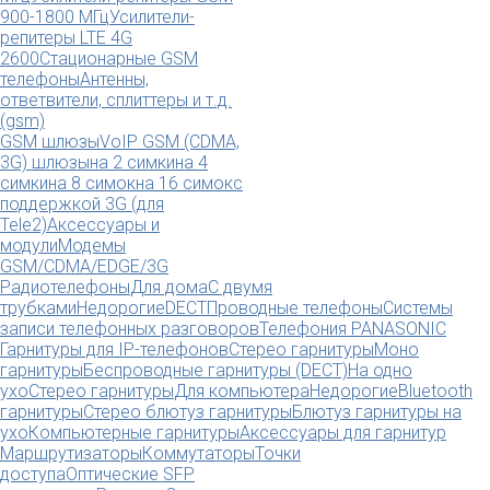
900-1800 МГц
Усилители-
репитеры LTE 4G
2600
Стационарные GSM
телефоны
Антенны,
ответвители, сплиттеры и т.д.
(gsm)
GSM шлюзы
VoIP GSM (CDMA,
3G) шлюзы
на 2 симки
на 4
симки
на 8 симок
на 16 симок
с
поддержкой 3G (для
Tele2)
Аксессуары и
модули
Модемы
GSM/CDMA/EDGE/3G
Радиотелефоны
Для дома
С двумя
трубками
Недорогие
DECT
Проводные телефоны
Системы
записи телефонных разговоров
Телефония PANASONIC
Гарнитуры для IP-телефонов
Стерео гарнитуры
Моно
гарнитуры
Беспроводные гарнитуры (DECT)
На одно
ухо
Стерео гарнитуры
Для компьютера
Недорогие
Bluetooth
гарнитуры
Стерео блютуз гарнитуры
Блютуз гарнитуры на
ухо
Компьютерные гарнитуры
Аксессуары для гарнитур
Маршрутизаторы
Коммутаторы
Точки
доступа
Оптические SFP