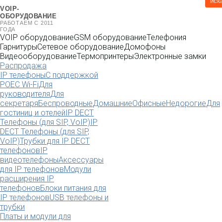
иск
VOIP-
ОБОРУДОВАНИЕ
РАБОТАЕМ С 2011
ГОДА
VOIP оборудование
GSM оборудование
Телефония
Гарнитуры
Сетевое оборудование
Домофоны
Видеооборудование
Термопринтеры
Электронные замки
Распродажа
IP телефоны
С поддержкой
POE
C Wi-Fi
Для
руководителя
Для
секретаря
Беспроводные
Домашние
Офисные
Недорогие
Для
гостиниц и отелей
IP DECT
Телефоны (для SIP, VoIP)
IP
DECT Телефоны (для SIP,
VoIP)
Трубки для IP DECT
телефонов
IP
видеотелефоны
Аксессуары
для IP телефонов
Модули
расширения IP
телефонов
Блоки питания для
IP телефонов
USB телефоны и
трубки
Платы и модули для