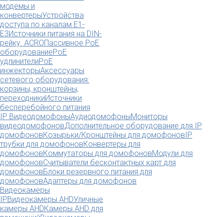
модемы и
конвертеры
Устройства
доступа по каналам E1-
E3
Источники питания на DIN-
рейку. ACRO
Пассивное PoE
оборудование
PoE
удлинители
PoE
инжекторы
Аксессуары
сетевого оборудования:
корзины, кронштейны,
переходники
Источники
бесперебойного питания
IP Видеодомофоны
Аудиодомофоны
Мониторы
видеодомофонов
Дополнительное оборудование для IP
домофонов
Козырьки/Кронштейны для домофонов
IP
трубки для домофонов
Конвертеры для
домофонов
Коммутаторы для домофонов
Модули для
домофонов
Считыватели бесконтактных карт для
домофонов
Блоки резервного питания для
домофонов
Адаптеры для домофонов
Видеокамеры
IP
Видеокамеры AHD
Уличные
камеры AHD
Камеры AHD для