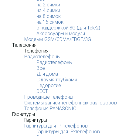
на 2 симки
на 4 симки
на 8 симок
на 16 симок
с поддержкой 3G (для Tele2)
Аксессуары и модули
Модемы GSM/CDMA/EDGE/3G
Телефония
Телефония
Радиотелефоны
Радиотелефоны
Все
Для дома
С двумя трубками
Недорогие
DECT
Проводные телефоны
Системы записи телефонных разговоров
Телефония PANASONIC
Гарнитуры
Гарнитуры
Гарнитуры для IP-телефонов
Гарнитуры для IP-телефонов