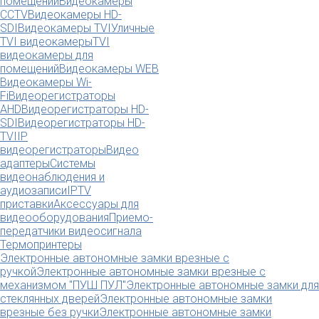
помещений
Видеокамеры
CCTV
Видеокамеры HD-
SDI
Видеокамеры TVI
Уличные
TVI видеокамеры
TVI
видеокамеры для
помещений
Видеокамеры WEB
Видеокамеры Wi-
Fi
Видеорегистраторы
AHD
Видеорегистраторы HD-
SDI
Видеорегистраторы HD-
TVI
IP
видеорегистраторы
Видео
адаптеры
Системы
видеонаблюдения и
аудиозаписи
IPTV
приставки
Аксессуары для
видеооборудования
Приемо-
передатчики видеосигнала
Термопринтеры
Электронные автономные замки врезные с
ручкой
Электронные автономные замки врезные с
механизмом "ПУШ ПУЛ"
Электронные автономные замки для
стеклянных дверей
Электронные автономные замки
врезные без ручки
Электронные автономные замки