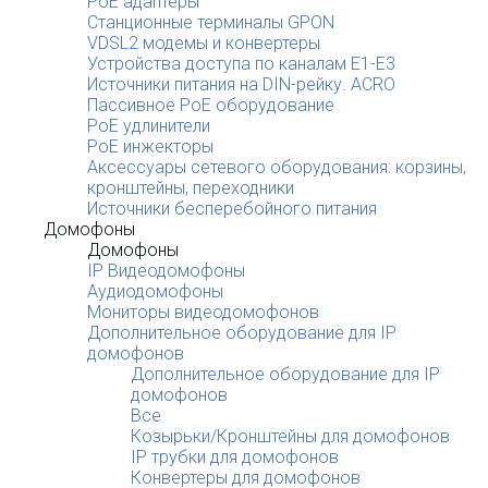
PoE адаптеры
Станционные терминалы GPON
VDSL2 модемы и конвертеры
Устройства доступа по каналам E1-E3
Источники питания на DIN-рейку. ACRO
Пассивное PoE оборудование
PoE удлинители
PoE инжекторы
Аксессуары сетевого оборудования: корзины,
кронштейны, переходники
Источники бесперебойного питания
Домофоны
Домофоны
IP Видеодомофоны
Аудиодомофоны
Мониторы видеодомофонов
Дополнительное оборудование для IP
домофонов
Дополнительное оборудование для IP
домофонов
Все
Козырьки/Кронштейны для домофонов
IP трубки для домофонов
Конвертеры для домофонов