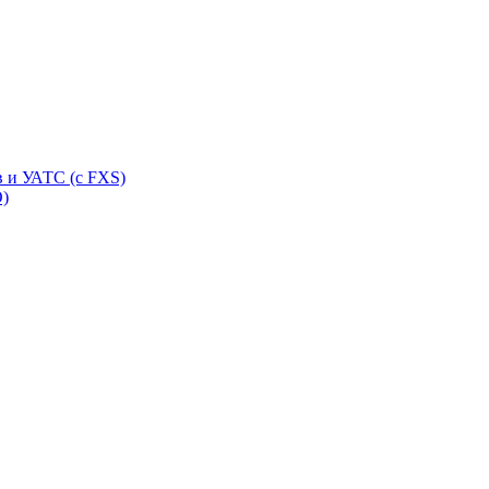
 и УАТС (с FXS)
O)