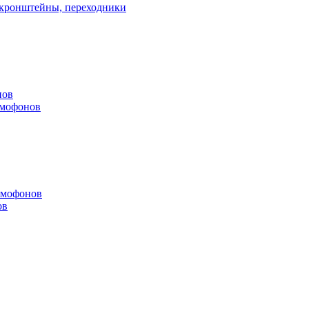
, кронштейны, переходники
нов
омофонов
омофонов
ов