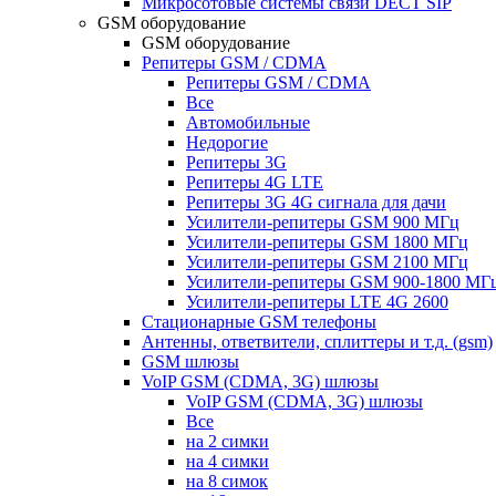
Микросотовые системы связи DECT SIP
GSM оборудование
GSM оборудование
Репитеры GSM / CDMA
Репитеры GSM / CDMA
Все
Автомобильные
Недорогие
Репитеры 3G
Репитеры 4G LTE
Репитеры 3G 4G сигнала для дачи
Усилители-репитеры GSM 900 МГц
Усилители-репитеры GSM 1800 МГц
Усилители-репитеры GSM 2100 МГц
Усилители-репитеры GSM 900-1800 МГ
Усилители-репитеры LTE 4G 2600
Стационарные GSM телефоны
Антенны, ответвители, сплиттеры и т.д. (gsm)
GSM шлюзы
VoIP GSM (CDMA, 3G) шлюзы
VoIP GSM (CDMA, 3G) шлюзы
Все
на 2 симки
на 4 симки
на 8 симок