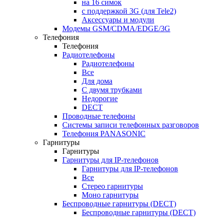
на 16 симок
с поддержкой 3G (для Tele2)
Аксессуары и модули
Модемы GSM/CDMA/EDGE/3G
Телефония
Телефония
Радиотелефоны
Радиотелефоны
Все
Для дома
С двумя трубками
Недорогие
DECT
Проводные телефоны
Системы записи телефонных разговоров
Телефония PANASONIC
Гарнитуры
Гарнитуры
Гарнитуры для IP-телефонов
Гарнитуры для IP-телефонов
Все
Стерео гарнитуры
Моно гарнитуры
Беспроводные гарнитуры (DECT)
Беспроводные гарнитуры (DECT)