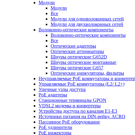
Модули
Модули
Все
Модули для одноволоконных сетей
Модули для двухволоконных сетей
Волоконно-оптические компоненты
Волоконно-оптические компоненты
Все
Оптические адаптеры
Оптические аттенюаторы
Шнуры оптические G652D
Шнуры оптические монтажные
Шнуры оптические G657
Оптические циркуляторы, фильтры
Неуправляемые PoE коммутаторы и конверте
Управляемые PoE коммутаторы (L2/ L2+)
Уличные узлы доступа
PoE адаптеры
Станционные терминалы GPON
VDSL2 модемы и конвертеры
Устройства доступа по каналам E1-E3
Источники питания на DIN-рейку. ACRO
Пассивное PoE оборудование
PoE удлинители
PoE инжекторы