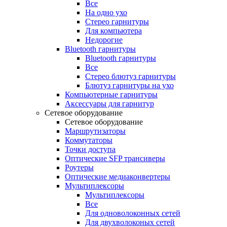
Все
На одно ухо
Стерео гарнитуры
Для компьютера
Недорогие
Bluetooth гарнитуры
Bluetooth гарнитуры
Все
Стерео блютуз гарнитуры
Блютуз гарнитуры на ухо
Компьютерные гарнитуры
Аксессуары для гарнитур
Сетевое оборудование
Сетевое оборудование
Маршрутизаторы
Коммутаторы
Точки доступа
Оптические SFP трансиверы
Роутеры
Оптические медиаконвертеры
Мультиплексоры
Мультиплексоры
Все
Для одноволоконных сетей
Для двухволоконых сетей