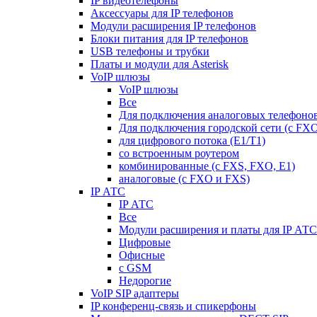
IP видеотелефоны
Аксессуары для IP телефонов
Модули расширения IP телефонов
Блоки питания для IP телефонов
USB телефоны и трубки
Платы и модули для Asterisk
VoIP шлюзы
VoIP шлюзы
Все
Для подключения аналоговых телефонов
Для подключения городской сети (с FX
для цифрового потока (E1/T1)
со встроенным роутером
комбинированные (c FXS, FXO, E1)
аналоговые (с FXO и FXS)
IP АТС
IP АТС
Все
Модули расширения и платы для IP АТС
Цифровые
Офисные
с GSM
Недорогие
VoIP SIP адаптеры
IP конференц-связь и спикерфоны