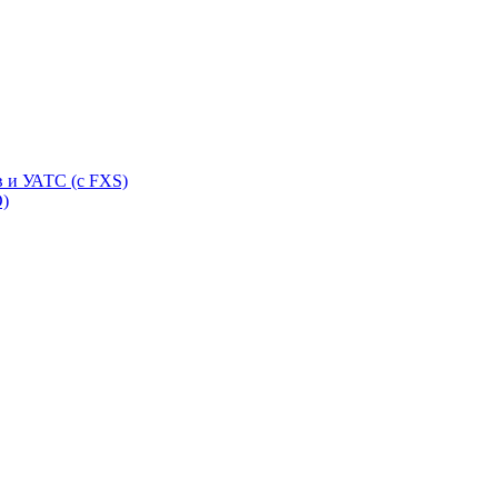
 и УАТС (с FXS)
O)