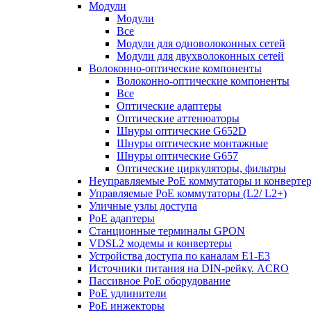
Модули
Модули
Все
Модули для одноволоконных сетей
Модули для двухволоконных сетей
Волоконно-оптические компоненты
Волоконно-оптические компоненты
Все
Оптические адаптеры
Оптические аттенюаторы
Шнуры оптические G652D
Шнуры оптические монтажные
Шнуры оптические G657
Оптические циркуляторы, фильтры
Неуправляемые PoE коммутаторы и конверте
Управляемые PoE коммутаторы (L2/ L2+)
Уличные узлы доступа
PoE адаптеры
Станционные терминалы GPON
VDSL2 модемы и конвертеры
Устройства доступа по каналам E1-E3
Источники питания на DIN-рейку. ACRO
Пассивное PoE оборудование
PoE удлинители
PoE инжекторы