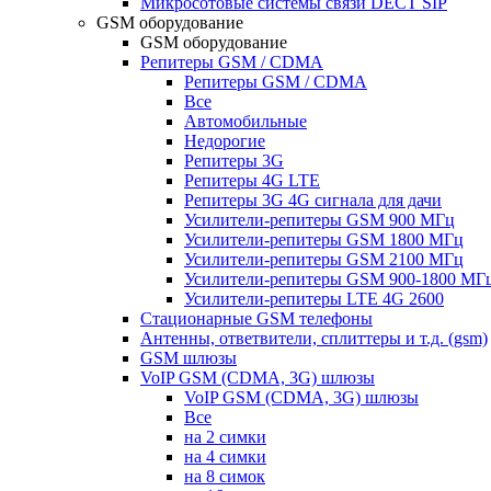
Микросотовые системы связи DECT SIP
GSM оборудование
GSM оборудование
Репитеры GSM / CDMA
Репитеры GSM / CDMA
Все
Автомобильные
Недорогие
Репитеры 3G
Репитеры 4G LTE
Репитеры 3G 4G сигнала для дачи
Усилители-репитеры GSM 900 МГц
Усилители-репитеры GSM 1800 МГц
Усилители-репитеры GSM 2100 МГц
Усилители-репитеры GSM 900-1800 МГ
Усилители-репитеры LTE 4G 2600
Стационарные GSM телефоны
Антенны, ответвители, сплиттеры и т.д. (gsm)
GSM шлюзы
VoIP GSM (CDMA, 3G) шлюзы
VoIP GSM (CDMA, 3G) шлюзы
Все
на 2 симки
на 4 симки
на 8 симок