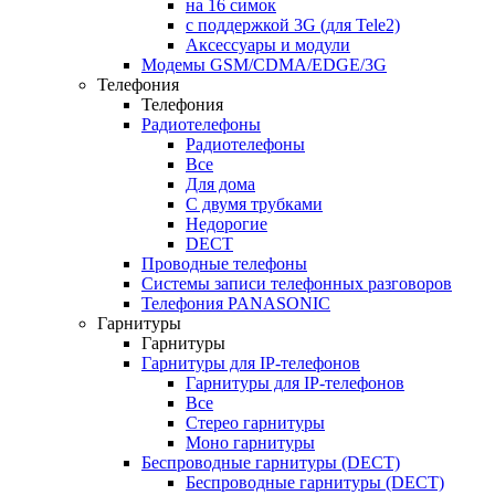
на 16 симок
с поддержкой 3G (для Tele2)
Аксессуары и модули
Модемы GSM/CDMA/EDGE/3G
Телефония
Телефония
Радиотелефоны
Радиотелефоны
Все
Для дома
С двумя трубками
Недорогие
DECT
Проводные телефоны
Системы записи телефонных разговоров
Телефония PANASONIC
Гарнитуры
Гарнитуры
Гарнитуры для IP-телефонов
Гарнитуры для IP-телефонов
Все
Стерео гарнитуры
Моно гарнитуры
Беспроводные гарнитуры (DECT)
Беспроводные гарнитуры (DECT)