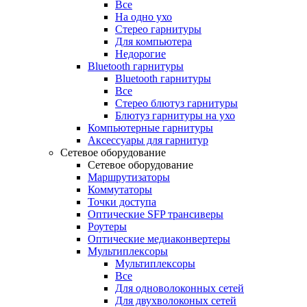
Все
На одно ухо
Стерео гарнитуры
Для компьютера
Недорогие
Bluetooth гарнитуры
Bluetooth гарнитуры
Все
Стерео блютуз гарнитуры
Блютуз гарнитуры на ухо
Компьютерные гарнитуры
Аксессуары для гарнитур
Сетевое оборудование
Сетевое оборудование
Маршрутизаторы
Коммутаторы
Точки доступа
Оптические SFP трансиверы
Роутеры
Оптические медиаконвертеры
Мультиплексоры
Мультиплексоры
Все
Для одноволоконных сетей
Для двухволоконых сетей