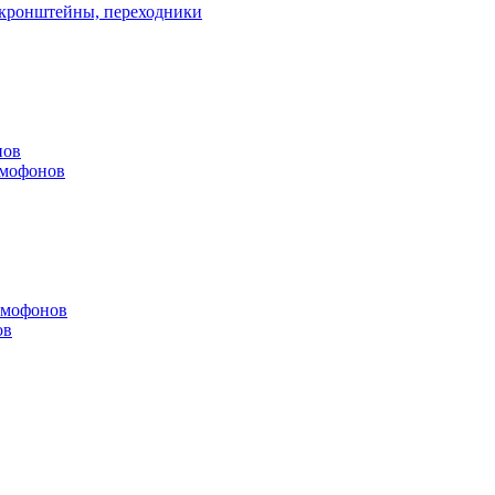
, кронштейны, переходники
нов
омофонов
омофонов
ов