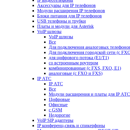
IP видеотелефоны
Аксессуары для IP телефонов
Модули расширения IP телефонов
Блоки питания для IP телефонов
USB телефоны и трубки
Платы и модули для Asterisk
VoIP шлюзы
VoIP шлюзы
Все
Для подключения аналоговых телефонов
Для подключения городской сети (с FX
для цифрового потока (E1/T1)
со встроенным роутером
комбинированные (c FXS, FXO, E1)
аналоговые (с FXO и FXS)
IP АТС
IP АТС
Все
Модули расширения и платы для IP АТС
Цифровые
Офисные
с GSM
Недорогие
VoIP SIP адаптеры
IP конференц-связь и спикерфоны