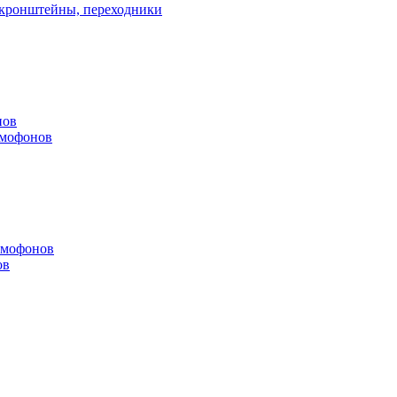
, кронштейны, переходники
нов
омофонов
омофонов
ов