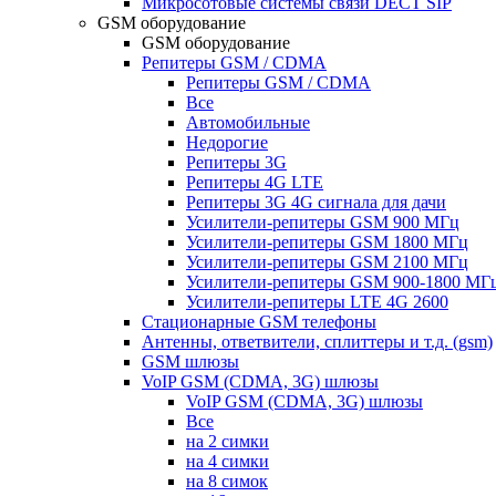
Микросотовые системы связи DECT SIP
GSM оборудование
GSM оборудование
Репитеры GSM / CDMA
Репитеры GSM / CDMA
Все
Автомобильные
Недорогие
Репитеры 3G
Репитеры 4G LTE
Репитеры 3G 4G сигнала для дачи
Усилители-репитеры GSM 900 МГц
Усилители-репитеры GSM 1800 МГц
Усилители-репитеры GSM 2100 МГц
Усилители-репитеры GSM 900-1800 МГ
Усилители-репитеры LTE 4G 2600
Стационарные GSM телефоны
Антенны, ответвители, сплиттеры и т.д. (gsm)
GSM шлюзы
VoIP GSM (CDMA, 3G) шлюзы
VoIP GSM (CDMA, 3G) шлюзы
Все
на 2 симки
на 4 симки
на 8 симок