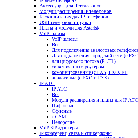
IP видеотелефоны
Аксессуары для IP телефонов
Модули расширения IP телефонов
Блоки питания для IP телефонов
USB телефоны и трубки
Платы и модули для Asterisk
VoIP шлюзы
VoIP шлюзы
Все
Для подключения аналоговых телефонов
Для подключения городской сети (с FX
для цифрового потока (E1/T1)
со встроенным роутером
комбинированные (c FXS, FXO, E1)
аналоговые (с FXO и FXS)
IP АТС
IP АТС
Все
Модули расширения и платы для IP АТС
Цифровые
Офисные
с GSM
Недорогие
VoIP SIP адаптеры
IP конференц-связь и спикерфоны