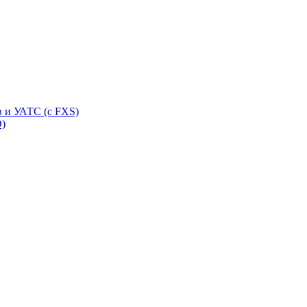
 и УАТС (с FXS)
O)