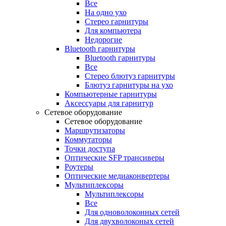
Все
На одно ухо
Стерео гарнитуры
Для компьютера
Недорогие
Bluetooth гарнитуры
Bluetooth гарнитуры
Все
Стерео блютуз гарнитуры
Блютуз гарнитуры на ухо
Компьютерные гарнитуры
Аксессуары для гарнитур
Сетевое оборудование
Сетевое оборудование
Маршрутизаторы
Коммутаторы
Точки доступа
Оптические SFP трансиверы
Роутеры
Оптические медиаконвертеры
Мультиплексоры
Мультиплексоры
Все
Для одноволоконных сетей
Для двухволоконых сетей