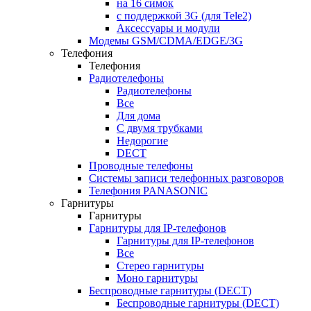
на 16 симок
с поддержкой 3G (для Tele2)
Аксессуары и модули
Модемы GSM/CDMA/EDGE/3G
Телефония
Телефония
Радиотелефоны
Радиотелефоны
Все
Для дома
С двумя трубками
Недорогие
DECT
Проводные телефоны
Системы записи телефонных разговоров
Телефония PANASONIC
Гарнитуры
Гарнитуры
Гарнитуры для IP-телефонов
Гарнитуры для IP-телефонов
Все
Стерео гарнитуры
Моно гарнитуры
Беспроводные гарнитуры (DECT)
Беспроводные гарнитуры (DECT)