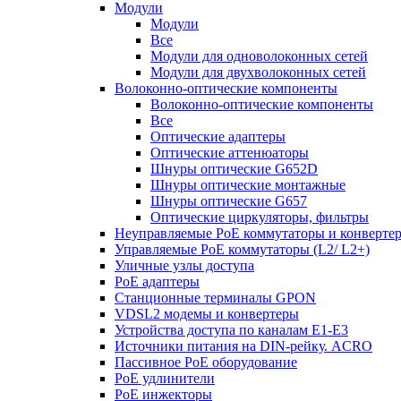
Модули
Модули
Все
Модули для одноволоконных сетей
Модули для двухволоконных сетей
Волоконно-оптические компоненты
Волоконно-оптические компоненты
Все
Оптические адаптеры
Оптические аттенюаторы
Шнуры оптические G652D
Шнуры оптические монтажные
Шнуры оптические G657
Оптические циркуляторы, фильтры
Неуправляемые PoE коммутаторы и конверте
Управляемые PoE коммутаторы (L2/ L2+)
Уличные узлы доступа
PoE адаптеры
Станционные терминалы GPON
VDSL2 модемы и конвертеры
Устройства доступа по каналам E1-E3
Источники питания на DIN-рейку. ACRO
Пассивное PoE оборудование
PoE удлинители
PoE инжекторы