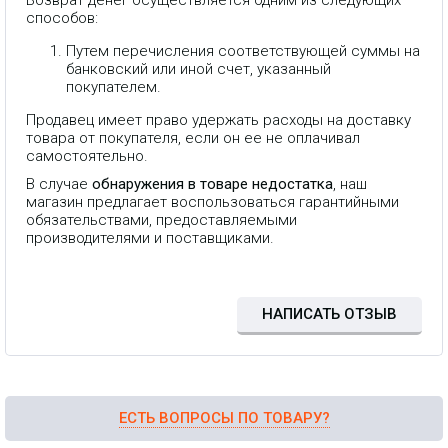
способов:
Путем перечисления соответствующей суммы на
банковский или иной счет, указанный
покупателем.
Продавец имеет право удержать расходы на доставку
товара от покупателя, если он ее не оплачивал
самостоятельно.
В случае
обнаружения в товаре недостатка
, наш
Компактный и мощный радиомост
магазин предлагает воспользоваться гарантийными
5 ГГц с интегрированной антенной.
Рабочая частота: 5 ГГц (5170–
обязательствами, предоставляемыми
5875 МГц) Усиление антенны:
производителями и поставщиками.
14.6–16.1 dBi Интерфейсы: 2 ×
10/100 Мбит/с RJ-45 Питание:
пассивный PoE (24 В/0.5 А адаптер
в комплекте) Максимальное
потребление: около 8 Вт Корпус:
НАПИСАТЬ ОТЗЫВ
для наружного монтажа, УФ-
стабилизированный пластик,
монтаж на мачту (комплект)
Рабочая температура: −30 … +75
°C
ЕСТЬ ВОПРОСЫ ПО ТОВАРУ?