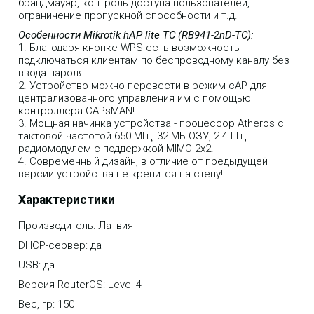
брандмауэр, контроль доступа пользователей,
ограничение пропускной способности и т.д.
Особенности Mikrotik hAP lite TC (RB941-2nD-TC):
1. Благодаря кнопке WPS есть возможность
подключаться клиентам по беспроводному каналу без
ввода пароля.
2. Устройство можно перевести в режим cAP для
централизованного управления им с помощью
контроллера CAPsMAN!
3. Мощная начинка устройства - процессор Atheros с
тактовой частотой 650 МГц, 32 МБ ОЗУ, 2.4 ГГц
радиомодулем с поддержкой MIMO 2x2.
4. Современный дизайн, в отличие от предыдущей
версии устройства не крепится на стену!
Характеристики
Производитель: Латвия
DHCP-сервер: да
USB: да
Версия RouterOS: Level 4
Вес, гр: 150