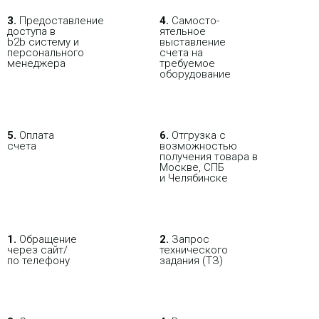
представляет собой устройство,
предназначенное для
3.
Пре­до­ста­вле­ние
4.
Само­сто­-
организации беспроводных
доступа в
ятель­ное
соединений на большие
b2b систему и
выставление
расстояния с использованием
персо­нального
счета на
технологии Wi-Fi стандарта IEEE
мене­джера
требуемое
802.11n на частоте 5 ГГц.
оборудование
Точка доступа Ubiquiti
LiteBeam 5AC Gen2 (LBE-
5.
Оплата
6.
Отгрузка с
счета
возможностью
5AC-Gen2)
получения товара в
Москве, СПБ
11 539.54 р.
Цена:
и Челябинске
КУПИТЬ
1.
Обращение
2.
Запрос
через сайт/
технического
-
по телефону
задания (ТЗ)
NEW
i
Ubiquiti NanoStation Loco M5 -
беспроводная точка доступа,
поддерживает стандарты