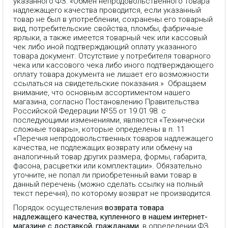
указанного ФЗ: «Обмен непродовольственного товара
надлежащего качества проводится, если указанный
товар не был в употреблении, сохранены его товарный
вид, потребительские свойства, пломбы, фабричные
ярлыки, а также имеется товарный чек или кассовый
чек либо иной подтверждающий оплату указанного
товара документ. Отсутствие у потребителя товарного
чека или кассового чека либо иного подтверждающего
оплату товара документа не лишает его возможности
ссылаться на свидетельские показания.» Обращаем
внимание, что основным ассортиментом нашего
магазина, согласно Постановлению Правительства
Российской Федерации №55 от 19.01.98. с
последующими изменениями, являются «Технически
сложные товары», которые определены в п. 11
«Перечня непродовольственных товаров надлежащего
качества, не подлежащих возврату или обмену на
аналогичный товар других размера, формы, габарита,
фасона, расцветки или комплектации». Обязательно
уточните, не попал ли приобретенный вами товар в
данный перечень (можно сделать ссылку на полный
текст перечня), по которому возврат не производится.
Порядок осуществления
возврата товара
надлежащего качества, купленного в нашем интернет-
магазине с доставкой, гражданами
, в определении ФЗ