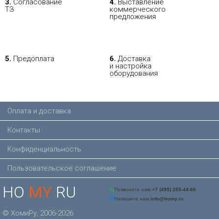
802.11a/n/AirMax, рабочая
3.
Согласование
4.
Выставление
частота 5 ГГц. Данная модель
ТЗ
коммерческого
также как и Loco M2 оснащена
предложения
высокоскоростным процессором
Atheros 400МГц. Основное отличие
NanoStation Loco M5 от Loco M2 это
диапазон частот 5ГГц и работа в
стандартах 802.11a/n/AirMax.
5.
Предоплата
6.
Доставка
Точка доступа Ubiquiti
и настройка
оборудования
LiteBeam M5 23dbi (LBE-
M5-23)
5 553.68 р.
Цена:
Оплата и доставка
КУПИТЬ
Контакты
Конфиденциальность
-
NEW
i
Пользовательское соглашение
Компактный мощнный радиомост
HO
MY
RU
с интегрированной антенной.
Рабочая частота: 5 ГГц (5170-5875
МГц) Усиление антенны: 13 дБи
Интерфейс: 1 × 10/100 Мбит/с RJ-
© ХомиРу, 2006-2026
45 порт Питание: пассивный PoE