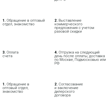
Устройство LiteBeam 5AC Gen2,
работающее под управлением
операционной системы airOS v8,
обладает рядом уникальных
особенностей и функций,
1.
Обращение в оптовый
2.
Выставление
обеспечивающих высокую
отдел, знакомство
коммерческого
производительность и надежность
предложения с учетом
беспроводных сетей. Рассмотрим
разовой скидки
подробнее ключевые
характеристики этого решения.
Точка доступа Wi-Tek WI-
3.
Оплата
4.
Отгрузка на следующий
AP316AX-Lite
счета
день после оплаты, доставка
по Москве, Подмосковью или
РФ
10 530 р.
Цена:
КУПИТЬ
В РОЗНИЦУ
ОПТОВИКАМ
ПАРТНЕРАМ
1.
Обращение в
2.
Согласование
оптовый отдел,
и заключение
знакомство
дилерского
ПОКУПАЯ С НАСТРОЙКОЙ
договора
-
NEW
i
Радиомост Ubiquiti LiteBeam M5-23