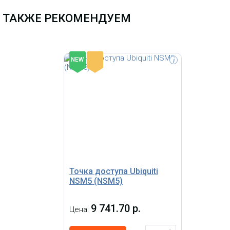
ТАКЖЕ РЕКОМЕНДУЕМ
-
NEW
i
Точка доступа Grandstream
GWN7600, 2 гигабитных порта,
пропускная способность
беспроводной сети 1,27 Гбит/с,
поддержка более 450
одновременных WiFi клиентских
устройств, двухдиапазонная 2x2:2
MU-MIMO, поддержка 802.3af PoE,
зона покрытия до 165 метров
Точка доступа Ubiquiti
NSM5 (NSM5)
9 741.70 р.
Цена: