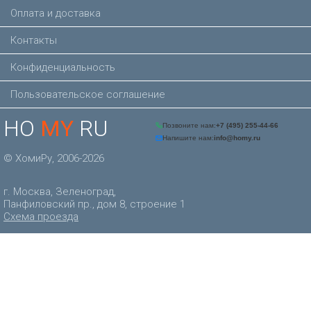
Оплата и доставка
Контакты
Конфиденциальность
Пользовательское соглашение
HO
MY
RU
© ХомиРу, 2006-2026
г. Москва, Зеленоград,
Панфиловский пр., дом 8, строение 1
Схема проезда
Позвоните нам:
+7 (495) 
Напишите нам:
info@homy