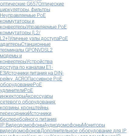
оптические G657
Оптические
циркуляторы, фильтры
Неуправляемые PoE
коммутаторы и
конвертеры
Управляемые PoE
коммутаторы (L2/
L2+)
Уличные узлы доступа
PoE
адаптеры
Станционные
терминалы GPON
VDSL2
модемы и
конвертеры
Устройства
доступа по каналам E1-
E3
Источники питания на DIN-
рейку. ACRO
Пассивное PoE
оборудование
PoE
удлинители
PoE
инжекторы
Аксессуары
сетевого оборудования:
корзины, кронштейны,
переходники
Источники
бесперебойного питания
IP Видеодомофоны
Аудиодомофоны
Мониторы
видеодомофонов
Дополнительное оборудование для IP