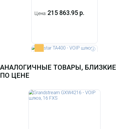
215 863.95 р.
Цена:
-
i
VoIP шлюз Grandstream
GXW4248, 48 FXS, SIP, 1 LAN,
АНАЛОГИЧНЫЕ ТОВАРЫ, БЛИЗКИЕ
RJ11, 1 x 50-ти контактный
Telco, T.38.
ПО ЦЕНЕ
Yeastar TA400 - VOIP
шлюз, 4 FXS портов