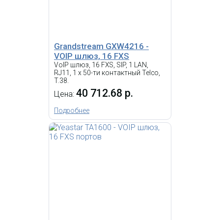
9 613.48 р.
Цена:
11 338.98
р.
КУПИТЬ
Grandstream GXW4216 -
VOIP шлюз, 16 FXS
VoIP шлюз, 16 FXS, SIP, 1 LAN,
-
i
RJ11, 1 x 50-ти контактный Telco,
T.38.
VoIP шлюз, 32 FXS, SIP, 1 LAN,
40 712.68 р.
Цена:
RJ11, 1 x 50-ти контактный
Telco, T.38.
Подробнее
Grandstream GXW4248 -
VOIP шлюз, 48 FXS
102 506.14 р.
Цена:
103