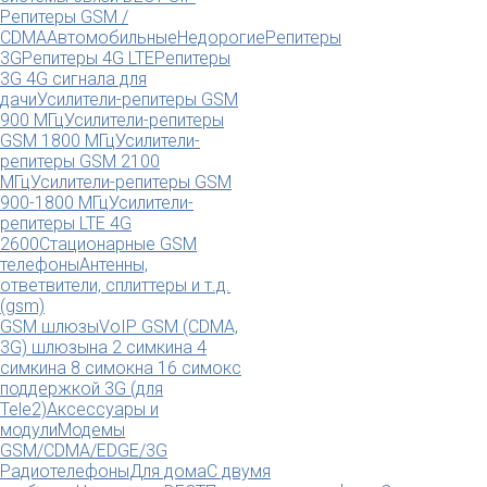
Репитеры GSM /
CDMA
Автомобильные
Недорогие
Репитеры
3G
Репитеры 4G LTE
Репитеры
3G 4G сигнала для
дачи
Усилители-репитеры GSM
900 МГц
Усилители-репитеры
GSM 1800 МГц
Усилители-
репитеры GSM 2100
МГц
Усилители-репитеры GSM
900-1800 МГц
Усилители-
репитеры LTE 4G
2600
Стационарные GSM
телефоны
Антенны,
ответвители, сплиттеры и т.д.
(gsm)
GSM шлюзы
VoIP GSM (CDMA,
3G) шлюзы
на 2 симки
на 4
симки
на 8 симок
на 16 симок
с
поддержкой 3G (для
Tele2)
Аксессуары и
модули
Модемы
GSM/CDMA/EDGE/3G
Радиотелефоны
Для дома
С двумя