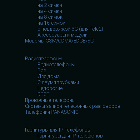
на 2 симки
на 4 симки
на 8 симок
на 16 симок
с поддержкой 3G (для Tele2)
Аксессуары и модули
Модемы GSM/CDMA/EDGE/3G
Телефония
Телефония
Радиотелефоны
Радиотелефоны
Все
Для дома
С двумя трубками
Недорогие
DECT
Проводные телефоны
Системы записи телефонных разговоров
Телефония PANASONIC
Гарнитуры
Гарнитуры
Гарнитуры для IP-телефонов
Гарнитуры для IP-телефонов