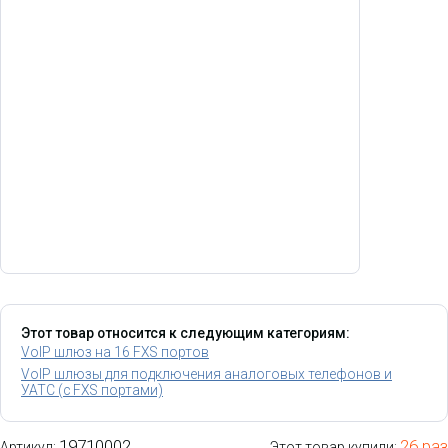
Этот товар относится к следующим категориям:
VoIP шлюз на 16 FXS портов
VoIP шлюзы для подключения аналоговых телефонов и
УАТС (с FXS портами)
19710002
26 раз
Артикул:
Этот товар купили: