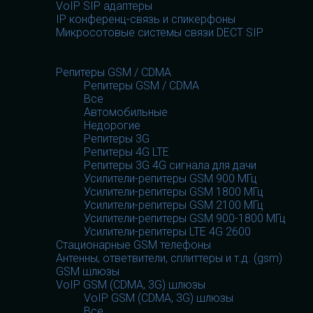
VoIP SIP адаптеры
IP конференц-связь и спикерфоны
Микросотовые системы связи DECT SIP
GSM оборудование
GSM оборудование
Репитеры GSM / CDMA
Репитеры GSM / CDMA
Все
Автомобильные
Недорогие
Репитеры 3G
Репитеры 4G LTE
Репитеры 3G 4G сигнала для дачи
Усилители-репитеры GSM 900 МГц
Усилители-репитеры GSM 1800 МГц
Усилители-репитеры GSM 2100 МГц
Усилители-репитеры GSM 900-1800 МГц
Усилители-репитеры LTE 4G 2600
Стационарные GSM телефоны
Антенны, ответвители, сплиттеры и т.д. (gsm)
GSM шлюзы
VoIP GSM (CDMA, 3G) шлюзы
VoIP GSM (CDMA, 3G) шлюзы
Все