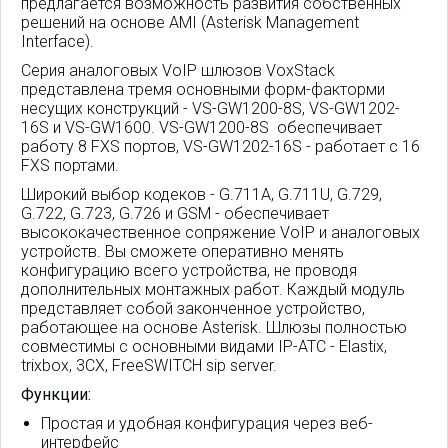
предлагается возможность развития собственных
решений на основе AMI (Asterisk Management
Interface).
Серия аналоговых VoIP шлюзов VoxStack
представлена тремя основными форм-факторми
несущих конструкций - VS-GW1200-8S, VS-GW1202-
16S и VS-GW1600. VS-GW1200-8S обеспечивает
работу 8 FXS портов, VS-GW1202-16S - работает с 16
FXS портами.
Широкий выбор кодеков - G.711A, G.711U, G.729,
G.722, G.723, G.726 и GSM - обеспечивает
высококачественное сопряжение VoIP и аналоговых
устройств. Вы сможете оперативно менять
конфигурацию всего устройства, не проводя
дополнительных монтажных работ. Каждый модуль
представляет собой законченное устройство,
работающее на основе Asterisk. Шлюзы полностью
совместимы с основными видами IP-АТС - Elastix,
trixbox, 3CX, FreeSWITCH sip server.
Функции:
Простая и удобная конфигурация через веб-
интерфейс