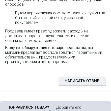
способов:
Путем перечисления соответствующей суммы на
банковский или иной счет, указанный
покупателем.
Продавец имеет право удержать расходы на
доставку товара от покупателя, если он ее не
оплачивал самостоятельно.
В случае
обнаружения в товаре недостатка
, наш
магазин предлагает воспользоваться гарантийными
обязательствами, предоставляемыми
производителями и поставщиками.
OpenVox VoxStack- это серия
шлюзов на платформе open
source asterisk VoIP, которая
предназначена для
НАПИСАТЬ ОТЗЫВ
корпоративных сетей, средних
и малых офисов.
ПОНРАВИЛСЯ ТОВАР?
Добавьте его