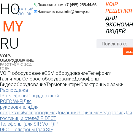
HO
VOIP
+7 (495) 255-44-66
Позвоните нам:
ОБРАТНЫЙ
РЕШЕНИЯ
info@homy.ru
Напишите нам:
ЗВОНОК
ДЛЯ
MY
ЭКОНОМ
ЛЮДЕЙ
RU
иск
VOIP-
ОБОРУДОВАНИЕ
РАБОТАЕМ С 2011
ГОДА
VOIP оборудование
GSM оборудование
Телефония
Гарнитуры
Сетевое оборудование
Домофоны
Видеооборудование
Термопринтеры
Электронные замки
Распродажа
IP телефоны
С поддержкой
POE
C Wi-Fi
Для
руководителя
Для
секретаря
Беспроводные
Домашние
Офисные
Недорогие
Для
гостиниц и отелей
IP DECT
Телефоны (для SIP, VoIP)
IP
DECT Телефоны (для SIP,