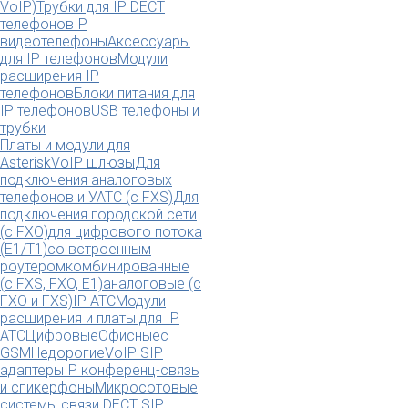
VoIP)
Трубки для IP DECT
телефонов
IP
видеотелефоны
Аксессуары
для IP телефонов
Модули
расширения IP
телефонов
Блоки питания для
IP телефонов
USB телефоны и
трубки
Платы и модули для
Asterisk
VoIP шлюзы
Для
подключения аналоговых
телефонов и УАТС (с FXS)
Для
подключения городской сети
(с FXO)
для цифрового потока
(E1/T1)
со встроенным
роутером
комбинированные
(c FXS, FXO, E1)
аналоговые (с
FXO и FXS)
IP АТС
Модули
расширения и платы для IP
АТС
Цифровые
Офисные
с
GSM
Недорогие
VoIP SIP
адаптеры
IP конференц-связь
и спикерфоны
Микросотовые
системы связи DECT SIP