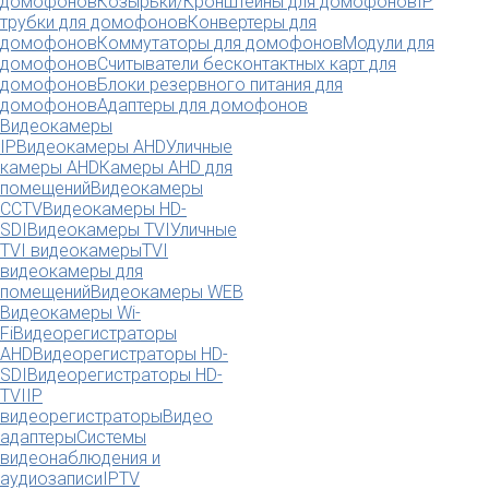
домофонов
Козырьки/Кронштейны для домофонов
IP
трубки для домофонов
Конвертеры для
домофонов
Коммутаторы для домофонов
Модули для
домофонов
Считыватели бесконтактных карт для
домофонов
Блоки резервного питания для
домофонов
Адаптеры для домофонов
Видеокамеры
IP
Видеокамеры AHD
Уличные
камеры AHD
Камеры AHD для
помещений
Видеокамеры
CCTV
Видеокамеры HD-
SDI
Видеокамеры TVI
Уличные
TVI видеокамеры
TVI
видеокамеры для
помещений
Видеокамеры WEB
Видеокамеры Wi-
Fi
Видеорегистраторы
AHD
Видеорегистраторы HD-
SDI
Видеорегистраторы HD-
TVI
IP
видеорегистраторы
Видео
адаптеры
Системы
видеонаблюдения и
аудиозаписи
IPTV