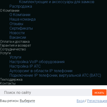
Комплектующие и аксессуары для замков
Распродажа
О Компании
О Компании
Наша команда
Отзывы
Сертификаты
Новости
Вакансии
Оплата и доставка
Гарантия и возврат
Сотрудничество
Услуги
Услуги
Настройка VoIP оборудования
Настройка IP АТС
Аутсорсинг в области IP телефонии
Подключение IP телефонии, виртуальной АТС (ВАТС)
Техподдержка
Контакты
искать
Ваш регион:
Выберите
Вход
/
Регистрация