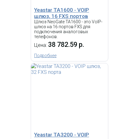
529.79 р.
Yeastar TA1600 - VOIP
КУПИТЬ
шлюз, 16 FXS портов
Шлюз NeoGate TA1600 - это VoIP-
шлюз на 16 портов FXS для
-
подключения аналоговых
i
телефонов.
38 782.59 р.
VoIP шлюз, 24 FXS, SIP, 1 LAN,
Цена:
RJ11, 1 x 50-ти контактный
Telco, T.38.
Подробнее
Grandstream GXW4232 -
VOIP шлюз, 32 FXS
68 335.41 р.
Цена:
Yeastar TA3200 - VOIP
КУПИТЬ