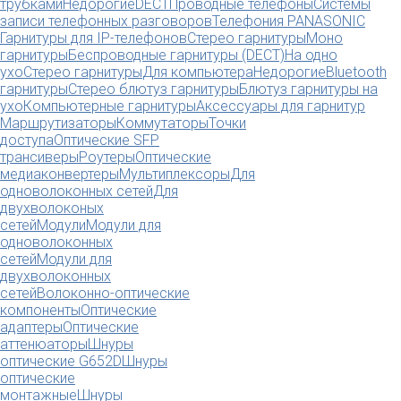
трубками
Недорогие
DECT
Проводные телефоны
Системы
записи телефонных разговоров
Телефония PANASONIC
Гарнитуры для IP-телефонов
Стерео гарнитуры
Моно
гарнитуры
Беспроводные гарнитуры (DECT)
На одно
ухо
Стерео гарнитуры
Для компьютера
Недорогие
Bluetooth
гарнитуры
Стерео блютуз гарнитуры
Блютуз гарнитуры на
ухо
Компьютерные гарнитуры
Аксессуары для гарнитур
Маршрутизаторы
Коммутаторы
Точки
доступа
Оптические SFP
трансиверы
Роутеры
Оптические
медиаконвертеры
Мультиплексоры
Для
одноволоконных сетей
Для
двухволоконых
сетей
Модули
Модули для
одноволоконных
сетей
Модули для
двухволоконных
сетей
Волоконно-оптические
компоненты
Оптические
адаптеры
Оптические
аттенюаторы
Шнуры
оптические G652D
Шнуры
оптические
монтажные
Шнуры