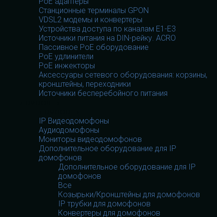
PoE адаптеры
Станционные терминалы GPON
VDSL2 модемы и конвертеры
Устройства доступа по каналам E1-E3
Источники питания на DIN-рейку. ACRO
Пассивное PoE оборудование
PoE удлинители
PoE инжекторы
Аксессуары сетевого оборудования: корзины,
кронштейны, переходники
Источники бесперебойного питания
Домофоны
Домофоны
IP Видеодомофоны
Аудиодомофоны
Мониторы видеодомофонов
Дополнительное оборудование для IP
домофонов
Дополнительное оборудование для IP
домофонов
Все
Козырьки/Кронштейны для домофонов
IP трубки для домофонов
Конвертеры для домофонов