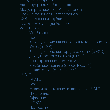
IP видеотелефоны
Аксессуары для IP телефонов
Модули расширения IP телефонов
Блоки питания для IP телефонов
USB телефоны и трубки
Платы и модули для Asterisk
VoIP шлюзы
VoIP шлюзы
Все
Для подключения аналоговых телефонов и
УАТС (с FXS)
Для подключения городской сети (с FXO)
для цифрового потока (E1/T1)
со встроенным роутером
комбинированные (c FXS, FXO, E1)
аналоговые (с FXO и FXS)
IP АТС
IP АТС
Все
Модули расширения и платы для IP АТС
Цифровые
Офисные
с GSM
Недорогие