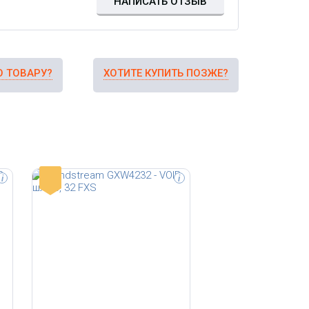
НАПИСАТЬ ОТЗЫВ
О ТОВАРУ?
ХОТИТЕ КУПИТЬ ПОЗЖЕ?
-
i
i
6 FXS, SIP, 1 LAN,
-ти контактный Telco,