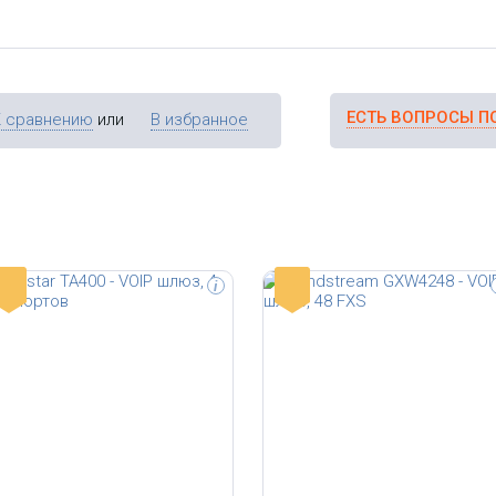
ЕСТЬ ВОПРОСЫ П
К сравнению
или
В избранное
-
-
i
 1 LAN,
VoIP шлюз, 1
ный Telco,
RJ11, 1 x 50
T.38.