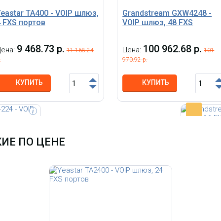
eastar TA400 - VOIP шлюз,
Grandstream GXW4248 -
4 FXS портов
VOIP шлюз, 48 FXS
9 468.73 р.
100 962.68 р.
Цена:
Цена:
11 168.24
101
.
970.92 р.
КУПИТЬ
КУПИТЬ
-
i
ИЕ ПО ЦЕНЕ
4224 -
Grandstr