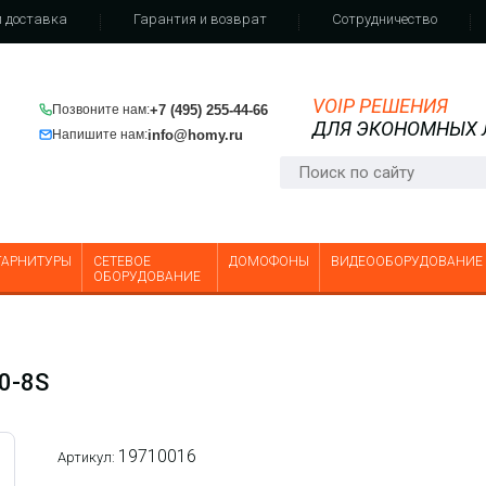
 доставка
Гарантия и возврат
Сотрудничество
VOIP РЕШЕНИЯ
+7 (495) 255-44-66
Позвоните нам:
ДЛЯ ЭКОНОМНЫХ
info@homy.ru
Напишите нам:
ГАРНИТУРЫ
СЕТЕВОЕ
ДОМОФОНЫ
ВИДЕООБОРУДОВАНИЕ
ОБОРУДОВАНИЕ
0-8S
19710016
Артикул: