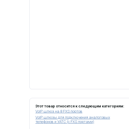
а
я
н
а
с
т
р
о
й
к
а
ч
е
р
е
з
в
е
б
-
и
н
т
е
р
ф
Этот товар относится к следующим категориям:
е
VoIP шлюз на 8 FXS портов
й
с
VoIP шлюзы для подключения аналоговых
П
телефонов и УАТС (с FXS портами)
о
л