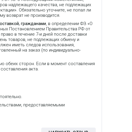
аров надлежащего качества, не подлежащих
ктации». Обязательно уточните, не попал ли
му возврат не производится.
доставкой, гражданами
, в определении ФЗ «О
нных Постановлением Правительства РФ от
право в течение 7-и дней после доставки
ень товаров, не подлежащих обмену и
олжен иметь следов использования,
товленный на заказ (по индивидуально-
ью обеих сторон. Если в момент составления
 составления акта.
тоятельно.
VoIP шлюз, 32 FXS, SIP, 1 LAN,
,
RJ11, 1 x 50-ти контактный Telco,
тельствами, предоставляемыми
T.38.