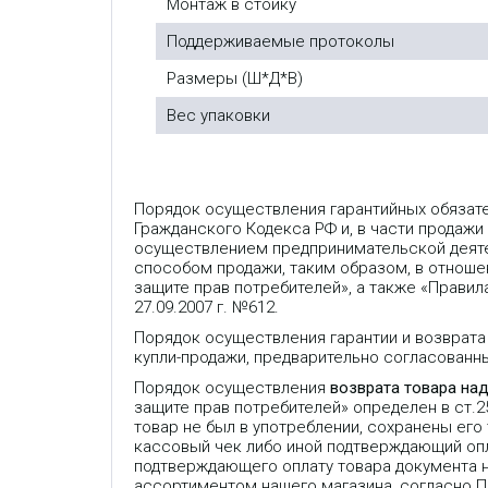
Монтаж в стойку
.
3
Поддерживаемые протоколы
0
и
T
Размеры (Ш*Д*В)
.
3
Вес упаковки
8
ф
а
к
с
р
Порядок осуществления гарантийных обязат
е
л
Гражданского Кодекса РФ и, в части продажи
.
осуществлением предпринимательской деяте
М
способом продажи, таким образом, в отношен
о
ж
защите прав потребителей», а также «Прави
е
27.09.2007 г. №612.
т
н
Порядок осуществления гарантии и возврата
е
купли-продажи, предварительно согласованн
п
р
Порядок осуществления
возврата товара на
е
защите прав потребителей» определен в ст.
р
ы
товар не был в употреблении, сохранены его
в
кассовый чек либо иной подтверждающий опла
н
подтверждающего оплату товара документа 
о
п
ассортиментом нашего магазина, согласно 