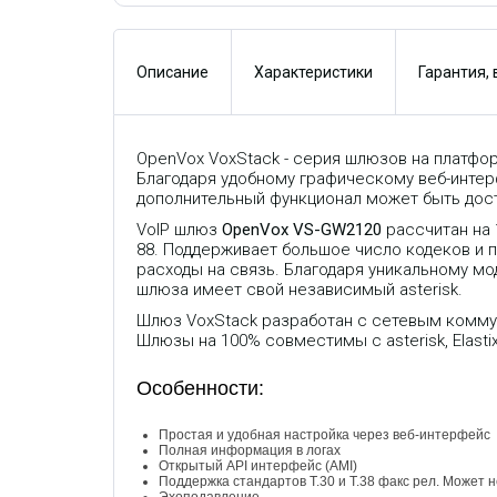
н
а
я
и
Описание
Характеристики
Гарантия,
н
ф
о
р
м
а
OpenVox VoxStack - серия шлюзов на платфор
ц
Благодаря удобному графическому веб-интер
и
я
дополнительный функционал может быть дости
в
л
VoIP шлюз
OpenVox VS-GW2120
рассчитан на 
о
88. Поддерживает большое число кодеков и пр
г
расходы на связь. Благодаря уникальному мо
а
шлюза имеет свой независимый asterisk.
х
О
Шлюз VoxStack разработан с сетевым коммут
т
к
Шлюзы на 100% совместимы с asterisk, Elastix,
р
ы
т
Особенности:
ы
й
A
Простая и удобная настройка через веб-интерфейс
P
Полная информация в логах
I
Открытый API интерфейс (AMI)
и
Поддержка стандартов T.30 и T.38 факс рел. Может
н