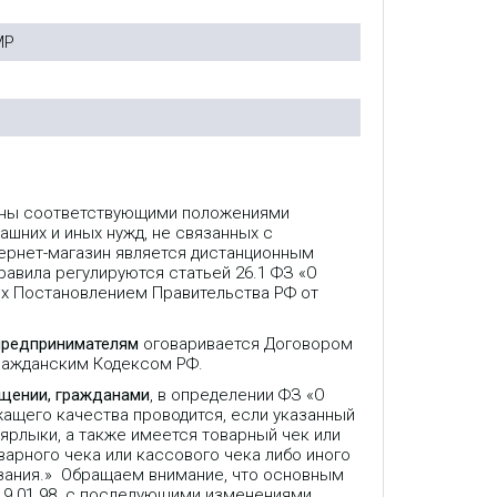
MP
лены соответствующими положениями
ашних и иных нужд, не связанных с
ернет-магазин является дистанционным
авила регулируются статьей 26.1 ФЗ «О
ых Постановлением Правительства РФ от
предпринимателям
оговаривается Договором
Гражданским Кодексом РФ.
ещении, гражданами
, в определении ФЗ «О
жащего качества проводится, если указанный
 ярлыки, а также имеется товарный чек или
варного чека или кассового чека либо иного
зания.» Обращаем внимание, что основным
9.01.98. с последующими изменениями,