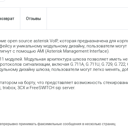
 возврат
Отзывы
ме open source asterisk VoIP, которая предназначена для кор
фейсу и уникальному модульному дизайну, пользователи могут
гнут с помощью AMI (Asterisk Management Interface).
11 модулей. Модульная архитектура шлюза позволяет иметь не
отоколов сигнализации, включая G.711A, G.711U, G.729, G.722,
дульному дизайну шлюза, пользователи могут легко менять, д
атором на борту, что представляет возможность стекировани
 trixbox, 3CX и FreeSWITCH sip server.
 непрерывно принимать факсимильные сообщения в несколько страниц