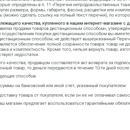
орые определены в п. 11 «Перечня непродовольственных тов
угих размера, формы, габарита, фасона, расцветки или компле
 (можно сделать ссылку на полный текст перечня), по которо
длежащего качества, купленного в нашем интернет-магазине с 
равилах продажи товаров дистанционным способом», утвержде
 при осуществлении покупки дистанционным способом вы имеете 
 дистанционным способом, не действует вышеуказанный Переч
является обеспечение полной сохранности товара: товар не д
вка и комплектность. Кроме того, нельзя вернуть товар, изго
ствуют недостатки.
го качества, продавцом составляется акт возврата за подпис
нный товар, то деньги передаются в течение 10-ти дней после
дующих способов:
уммы на банковский или иной счет, указанный покупателем.
оставку товара от покупателя, если он ее не оплачивал самос
oIP-шлюз на 4 порта FXS для
VoIP шлюз Grandstream
одключения аналоговых
GXW4248, 48 FXS, SIP, 1 LAN, RJ11
наш магазин предлагает воспользоваться гарантийными обяза
елефонов.
1 x 50-ти контактный Telco, T.38.