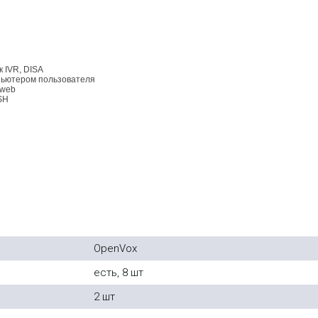
 IVR, DISA
пьютером пользователя
 web
SH
OpenVox
есть, 8 шт
2 шт