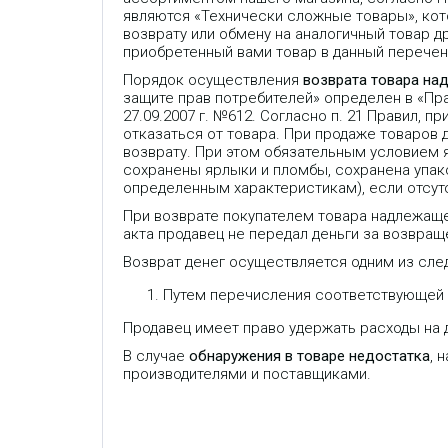
р
являются «Технически сложные товары», кот
и
возврату или обмену на аналогичный товар др
н
приобретенный вами товар в данный перечень
и
м
Порядок осуществления
возврата товара на
а
т
защите прав потребителей» определен в «П
ь
27.09.2007 г. №612. Согласно п. 21 Правил,
ф
отказаться от товара. При продаже товаров
а
к
возврату. При этом обязательным условием 
с
сохранены ярлыки и пломбы, сохранена упако
и
определенным характеристикам), если отсут
м
и
При возврате покупателем товара надлежаще
л
акта продавец не передал деньги за возвраще
ь
н
Возврат денег осуществляется одним из сле
ы
е
с
Путем перечисления соответствующей с
о
о
Продавец имеет право удержать расходы на д
OpenVox VoxStack- это серия
V
б
шлюзов на платформе open
п
щ
В случае
обнаружения в товаре недостатка
, 
source asterisk VoIP, которая
т
е
предназначена для
производителями и поставщиками.
н
корпоративных сетей, средних и
и
я
малых офисов.
в
н
е