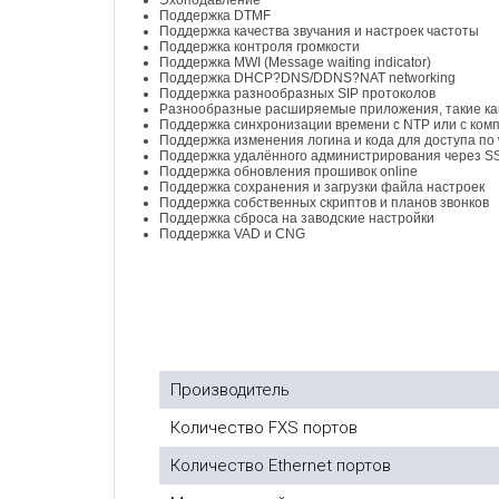
Эхоподавление
т
Поддержка DTMF
е
Поддержка качества звучания и настроек частоты
р
Поддержка контроля громкости
ф
Поддержка MWI (Message waiting indicator)
е
Поддержка DHCP?DNS/DDNS?NAT networking
й
Поддержка разнообразных SIP протоколов
с
Разнообразные расширяемые приложения, такие как
(
Поддержка синхронизации времени с NTP или с ком
A
Поддержка изменения логина и кода для доступа по
M
Поддержка удалённого администрирования через S
I
Поддержка обновления прошивок online
)
Поддержка сохранения и загрузки файла настроек
П
Поддержка собственных скриптов и планов звонков
о
Поддержка сброса на заводские настройки
д
Поддержка VAD и CNG
д
е
р
ж
к
а
с
т
а
н
Производитель
д
а
Количество FXS портов
р
т
о
Количество Ethernet портов
в
T