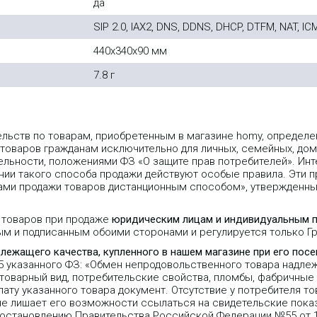
да
SIP 2.0, IAX2, DNS, DDNS, DHCP, DTFM, NAT, IC
440x340x90 мм
7.8 г
ельств по товарам, приобретенным в магазине homy, опреде
 товаров гражданам исключительно для личных, семейных, дом
льности, положениями ФЗ «О защите прав потребителей». Инт
ии такого способа продажи действуют особые правила. Эти пр
лами продажи товаров дистанционным способом», утвержденн
 товаров при продаже
юридическим лицам и индивидуальным 
ым и подписанным обоими сторонами и регулируется только 
длежащего качества, купленного в нашем магазине при его пос
25 указанного ФЗ: «Обмен непродовольственного товара надле
 товарный вид, потребительские свойства, пломбы, фабричные
ту указанного товара документ. Отсутствие у потребителя то
не лишает его возможности ссылаться на свидетельские пока
Постановлению Правительства Российской Федерации №55 от 1