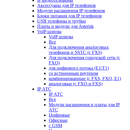
IP видеотелефоны
Аксессуары для IP телефонов
Модули расширения IP телефонов
Блоки питания для IP телефонов
USB телефоны и трубки
Платы и модули для Asterisk
VoIP шлюзы
VoIP шлюзы
Все
Для подключения аналоговых
телефонов и УАТС (с FXS)
Для подключения городской сети (с
FXO)
для цифрового потока (E1/T1)
со встроенным роутером
комбинированные (c FXS, FXO, E1)
аналоговые (с FXO и FXS)
IP АТС
IP АТС
Все
Модули расширения и платы для IP
АТС
Цифровые
Офисные
с GSM