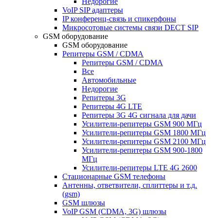
Недорогие
VoIP SIP адаптеры
IP конференц-связь и спикерфоны
Микросотовые системы связи DECT SIP
GSM оборудование
GSM оборудование
Репитеры GSM / CDMA
Репитеры GSM / CDMA
Все
Автомобильные
Недорогие
Репитеры 3G
Репитеры 4G LTE
Репитеры 3G 4G сигнала для дачи
Усилители-репитеры GSM 900 МГц
Усилители-репитеры GSM 1800 МГц
Усилители-репитеры GSM 2100 МГц
Усилители-репитеры GSM 900-1800
МГц
Усилители-репитеры LTE 4G 2600
Стационарные GSM телефоны
Антенны, ответвители, сплиттеры и т.д.
(gsm)
GSM шлюзы
VoIP GSM (CDMA, 3G) шлюзы