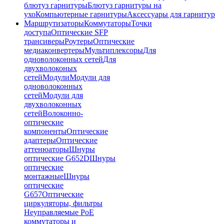
блютуз гарнитуры
Блютуз гарнитуры на
ухо
Компьютерные гарнитуры
Аксессуары для гарнитур
Маршрутизаторы
Коммутаторы
Точки
доступа
Оптические SFP
трансиверы
Роутеры
Оптические
медиаконвертеры
Мультиплексоры
Для
одноволоконных сетей
Для
двухволоконых
сетей
Модули
Модули для
одноволоконных
сетей
Модули для
двухволоконных
сетей
Волоконно-
оптические
компоненты
Оптические
адаптеры
Оптические
аттенюаторы
Шнуры
оптические G652D
Шнуры
оптические
монтажные
Шнуры
оптические
G657
Оптические
циркуляторы, фильтры
Неуправляемые PoE
коммутаторы и