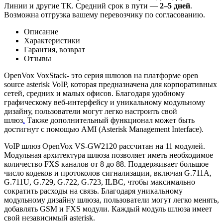
Линии и другие ТК. Средний срок в пути —
2–5 дней
.
Возможна отгрузка вашему перевозчику по согласованию.
Описание
Характеристики
Гарантия, возврат
Отзывы
OpenVox VoxStack- это серия шлюзов на платформе open
source asterisk VoIP, которая предназначена для корпоративных
сетей, средних и малых офисов. Благодаря удобному
графическому веб-интерфейсу и уникальному модульному
дизайну, пользователи могут легко настроить свой
шлюз
.
Также дополнительный функционал может быть
достигнут с помощью AMI (Asterisk Management Interface).
VoIP шлюз OpenVox VS-GW2120 рассчитан на 11 модулей.
Модульная архитектура шлюза позволяет иметь необходимое
количество FXS каналов от 8 до 88. Поддерживает большое
число кодеков и протоколов сигнализации, включая G.711A,
G.711U, G.729, G.722, G.723, ILBC, чтобы максимально
сократить расходы на связь. Благодаря уникальному
модульному дизайну шлюза, пользователи могут легко менять,
добавлять GSM и FXS модули. Каждый модуль шлюза имеет
свой независимый asterisk.