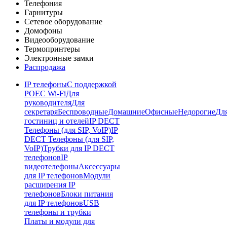
Телефония
Гарнитуры
Сетевое оборудование
Домофоны
Видеооборудование
Термопринтеры
Электронные замки
Распродажа
IP телефоны
С поддержкой
POE
C Wi-Fi
Для
руководителя
Для
секретаря
Беспроводные
Домашние
Офисные
Недорогие
Дл
гостиниц и отелей
IP DECT
Телефоны (для SIP, VoIP)
IP
DECT Телефоны (для SIP,
VoIP)
Трубки для IP DECT
телефонов
IP
видеотелефоны
Аксессуары
для IP телефонов
Модули
расширения IP
телефонов
Блоки питания
для IP телефонов
USB
телефоны и трубки
Платы и модули для