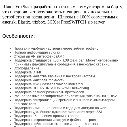
Шлюз VoxStack разработан с сетевым коммутатором на борту,
что представляет возможность стекирования нескольких
устройств при расширении. Шлюзы на 100% совместимы с
asterisk, Elastix, trixbox, 3CX и FreeSWITCH sip server
.
Особенности:
Простая и удобная настройка через веб-интерфейс
Полная информация в логах
Открытый API интерфейс (AMI)
Поддержка стандартов T.30 и T.38 факс рел. Может непрерывно
принимать факсимильные сообщения в несколько страниц
Эхоподавление
Поддержка DTMF
Поддержка качества звучания и настроек частоты
Поддержка контроля громкости
Поддержка MWI (Message waiting indicator)
Поддержка DHCP?DNS/DDNS?NAT networking
Поддержка разнообразных SIP протоколов
Разнообразные расширяемые приложения, такие как IVR, DISA
Поддержка синхронизации времени с NTP или с компьютером
пользователя
Поддержка изменения логина и кода для доступа по web
Поддержка удалённого администрирования через SSH
Поддержка обновления прошивок online
Поддержка сохранения и загрузки файла настроек
Поддержка собственных скриптов и планов звонков