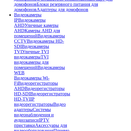
домофонов
Блоки резервного питания для
домофонов
Адаптеры для домофонов
Видеокамеры
IP
Видеокамеры
AHD
Уличные камеры
AHD
Камеры AHD для
помещений
Видеокамеры
CCTV
Видеокамеры HD-
SDI
Видеокамеры
TVI
Уличные TVI
видеокамеры
TVI
видеокамеры для
помещений
Видеокамеры
WEB
Видеокамеры Wi-
Fi
Видеорегистраторы
AHD
Видеорегистраторы
HD-SDI
Видеорегистраторы
HD-TVI
IP
видеорегистраторы
Видео
адаптеры
Системы
видеонаблюдения и
аудиозаписи
IPTV
приставки
Аксессуары для
видеооборудования
Приемо-