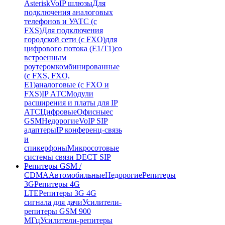
Asterisk
VoIP шлюзы
Для
подключения аналоговых
телефонов и УАТС (с
FXS)
Для подключения
городской сети (с FXO)
для
цифрового потока (E1/T1)
со
встроенным
роутером
комбинированные
(c FXS, FXO,
E1)
аналоговые (с FXO и
FXS)
IP АТС
Модули
расширения и платы для IP
АТС
Цифровые
Офисные
с
GSM
Недорогие
VoIP SIP
адаптеры
IP конференц-связь
и
спикерфоны
Микросотовые
системы связи DECT SIP
Репитеры GSM /
CDMA
Автомобильные
Недорогие
Репитеры
3G
Репитеры 4G
LTE
Репитеры 3G 4G
сигнала для дачи
Усилители-
репитеры GSM 900
МГц
Усилители-репитеры