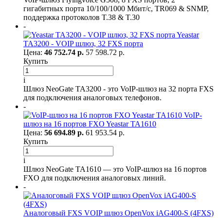
гигабитных порта 10/100/1000 Мбит/с, TR069 & SNMP,
поддержка протоколов T.38 & T.30
-
Yeastar
TA3200 - VOIP шлюз, 32 FXS порта
Цена:
46 752.74 р.
57 598.72 р.
Купить
i
Шлюз NeoGate TA3200 - это VoIP-шлюз на 32 порта FXS
для подключения аналоговых телефонов.
-
VoIP-
шлюз на 16 портов FXO Yeastar TA1610
Цена:
56 694.89 р.
61 953.54 р.
Купить
i
Шлюз NeoGate TA1610 — это VoIP-шлюз на 16 портов
FXO для подключения аналоговых линий.
-
Аналоговый FXS VOIP шлюз OpenVox iAG400-S (4FXS)