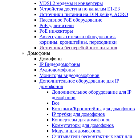
VDSL2 модемы и конвертеры
Устройства доступа по каналам E1-E3
Источники питания на DIN-рейку. ACRO
Пассивное PoE оборудование
PoE удлинители
PoE инжекторы
Аксессуары сетевого оборудования:
корзины, кронштейны, переходники
Источники бесперебойного питания
Домофоны
Домофоны
IP Видеодомофоны
Аудиодомофоны
Мониторы видеодомофонов
Дополнительное оборудование для IP
домофонов
Дополнительное оборудование для IP
домофонов
Все
Козырьки/Кронштейны для домофонов
IP трубки для домофонов
Конвертеры для домофонов
Коммутаторы для домофонов
Модули для домофонов
Считыватели бесконтактных карт для