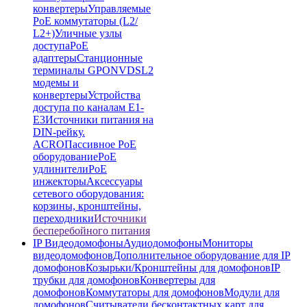
конвертеры
Управляемые
PoE коммутаторы (L2/
L2+)
Уличные узлы
доступа
PoE
адаптеры
Станционные
терминалы GPON
VDSL2
модемы и
конвертеры
Устройства
доступа по каналам E1-
E3
Источники питания на
DIN-рейку.
ACRO
Пассивное PoE
оборудование
PoE
удлинители
PoE
инжекторы
Аксессуары
сетевого оборудования:
корзины, кронштейны,
переходники
Источники
бесперебойного питания
IP Видеодомофоны
Аудиодомофоны
Мониторы
видеодомофонов
Дополнительное оборудование для IP
домофонов
Козырьки/Кронштейны для домофонов
IP
трубки для домофонов
Конвертеры для
домофонов
Коммутаторы для домофонов
Модули для
домофонов
Считыватели бесконтактных карт для