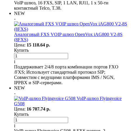
VoIP шлюз, 16 FXS, SIP, 1 LAN, RJ11, 1 x 50-ти
контактный Telco, T.38.
NEW
-
Аналоговый FXS VOIP шлюз OpenVox iAG800 V2-8S
(8FXS)
Цена:
15 118.64 р.
Купить
i
Поддерживает 2/4/8 порта комбинации портов FXO
/FXS; Использует стандартный протокол SIP;
Совместим с ведущими платформами IMS / NGN,
IPPBX и SIP-серверами.
NEW
-
VoIP-шлюз Flyingvoice
G508
Цена:
16 707.74 р.
Купить
i
VoIP-шлюз Flyingvoice G508, 8 FXS портов, 2