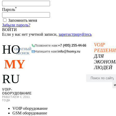
*
Пароль
Запомнить меня
Забыли пароль?
ВОЙТИ
Если у вас нет учетной записи,
зарегистрируйтесь
VOIP
HO
+7 (495) 255-44-66
Позвоните нам:
ОБРАТНЫЙ
РЕШЕНИ
info@homy.ru
Напишите нам:
ЗВОНОК
ДЛЯ
MY
ЭКОНОМ
ЛЮДЕЙ
RU
и
VOIP-
ОБОРУДОВАНИЕ
РАБОТАЕМ С 2011
ГОДА
VOIP оборудование
GSM оборудование