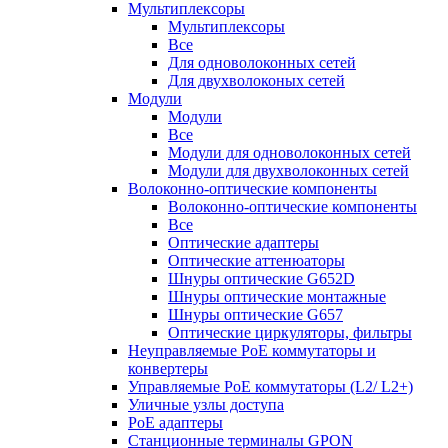
Мультиплексоры
Мультиплексоры
Все
Для одноволоконных сетей
Для двухволоконых сетей
Модули
Модули
Все
Модули для одноволоконных сетей
Модули для двухволоконных сетей
Волоконно-оптические компоненты
Волоконно-оптические компоненты
Все
Оптические адаптеры
Оптические аттенюаторы
Шнуры оптические G652D
Шнуры оптические монтажные
Шнуры оптические G657
Оптические циркуляторы, фильтры
Неуправляемые PoE коммутаторы и
конвертеры
Управляемые PoE коммутаторы (L2/ L2+)
Уличные узлы доступа
PoE адаптеры
Станционные терминалы GPON