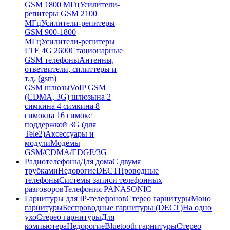
GSM 1800 МГц
Усилители-
репитеры GSM 2100
МГц
Усилители-репитеры
GSM 900-1800
МГц
Усилители-репитеры
LTE 4G 2600
Стационарные
GSM телефоны
Антенны,
ответвители, сплиттеры и
т.д. (gsm)
GSM шлюзы
VoIP GSM
(CDMA, 3G) шлюзы
на 2
симки
на 4 симки
на 8
симок
на 16 симок
с
поддержкой 3G (для
Tele2)
Аксессуары и
модули
Модемы
GSM/CDMA/EDGE/3G
Радиотелефоны
Для дома
С двумя
трубками
Недорогие
DECT
Проводные
телефоны
Системы записи телефонных
разговоров
Телефония PANASONIC
Гарнитуры для IP-телефонов
Стерео гарнитуры
Моно
гарнитуры
Беспроводные гарнитуры (DECT)
На одно
ухо
Стерео гарнитуры
Для
компьютера
Недорогие
Bluetooth гарнитуры
Стерео