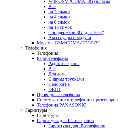
VoIP GSM (CDMA, 3G) шлюзы
Все
на 2 симки
на 4 симки
на 8 симок
на 16 симок
с поддержкой 3G (для Tele2)
Аксессуары и модули
Модемы GSM/CDMA/EDGE/3G
Телефония
Телефония
Радиотелефоны
Радиотелефоны
Все
Для дома
С двумя трубками
Недорогие
DECT
Проводные телефоны
Системы записи телефонных разговоров
Телефония PANASONIC
Гарнитуры
Гарнитуры
Гарнитуры для IP-телефонов
Гарнитуры для IP-телефонов