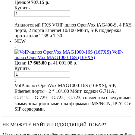
Цена:
9 707.15 р.
Купить
i
Аналоговый FXS VOIP шлюз OpenVox iAG400-S, 4 FXS
порта, 2 порта Ethernet 10/100 Мбит, SIP, поддержка
протоколов T.38 и T.30
NEW
-
VoIP-
шлюз OpenVox MAG1000-16S (16FXS)
Цена:
17 665.80 р.
41 001.08 р.
Купить
i
VoIP-шлюз OpenVox MAG1000-16S (16FXS), SIP,
Ethernet порты - 2 * 10/100 Мбит, кодеки G.711A、
G.711U、G.729、G.722、G.723, совместим с ведущими
коммуникационными платформами IMS/NGN, IP АТС и
SIP серверами.
НЕ МОЖЕТЕ НАЙТИ ПОДХОДЯЩИЙ ТОВАР?
Мы вам поможем и подберем решение задачи под имеющийся