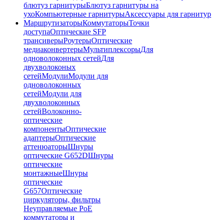
блютуз гарнитуры
Блютуз гарнитуры на
ухо
Компьютерные гарнитуры
Аксессуары для гарнитур
Маршрутизаторы
Коммутаторы
Точки
доступа
Оптические SFP
трансиверы
Роутеры
Оптические
медиаконвертеры
Мультиплексоры
Для
одноволоконных сетей
Для
двухволоконых
сетей
Модули
Модули для
одноволоконных
сетей
Модули для
двухволоконных
сетей
Волоконно-
оптические
компоненты
Оптические
адаптеры
Оптические
аттенюаторы
Шнуры
оптические G652D
Шнуры
оптические
монтажные
Шнуры
оптические
G657
Оптические
циркуляторы, фильтры
Неуправляемые PoE
коммутаторы и