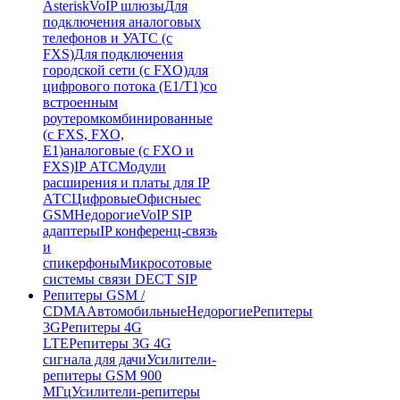
Asterisk
VoIP шлюзы
Для
подключения аналоговых
телефонов и УАТС (с
FXS)
Для подключения
городской сети (с FXO)
для
цифрового потока (E1/T1)
со
встроенным
роутером
комбинированные
(c FXS, FXO,
E1)
аналоговые (с FXO и
FXS)
IP АТС
Модули
расширения и платы для IP
АТС
Цифровые
Офисные
с
GSM
Недорогие
VoIP SIP
адаптеры
IP конференц-связь
и
спикерфоны
Микросотовые
системы связи DECT SIP
Репитеры GSM /
CDMA
Автомобильные
Недорогие
Репитеры
3G
Репитеры 4G
LTE
Репитеры 3G 4G
сигнала для дачи
Усилители-
репитеры GSM 900
МГц
Усилители-репитеры