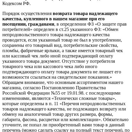
Кодексом РФ.
Порядок осуществления
возврата товара надлежащего
качества, купленного в нашем магазине при его
посещении, гражданами
, в определении ФЗ «О защите прав
потребителей» определен в ст.25 указанного ФЗ: «Обмен
непродовольственного товара надлежащего качества
проводится, если указанный товар не был в употреблении,
сохранены его товарный вид, потребительские свойства,
пломбы, фабричные ярлыки, а также имеется товарный чек
или кассовый чек либо иной подтверждающий оплату
указанного товара документ. Отсутствие у потребителя
товарного чека или кассового чека либо иного
подтверждающего оплату товара документа не лишает его
возможности ссылаться на свидетельские показания.»
Обращаем внимание, что основным ассортиментом нашего
магазина, согласно Постановлению Правительства
Российской Федерации №55 от 19.01.98. с последующими
изменениями, являются «Технически сложные товары»,
которые определены в п. 11 «Перечня непродовольственных
товаров надлежащего качества, не подлежащих возврату или
обмену на аналогичный товар других размера, формы,
габарита, фасона, расцветки или комплектации». Обязательно
уточните, не попал ли приобретенный вами товар в данный
перечень (можно сделать ссылку на полный текст перечня), по