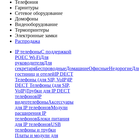
Телефония
Гарнитуры
Сетевое оборудование
Домофоны
Видеооборудование
Термопринтеры
Электронные замки
Распродажа
IP телефоны
С поддержкой
POE
C Wi-Fi
Для
руководителя
Для
секретаря
Беспроводные
Домашние
Офисные
Недорогие
Дл
гостиниц и отелей
IP DECT
Телефоны (для SIP, VoIP)
IP
DECT Телефоны (для SIP,
VoIP)
Трубки для IP DECT
телефонов
IP
видеотелефоны
Аксессуары
для IP телефонов
Модули
расширения IP
телефонов
Блоки питания
для IP телефонов
USB
телефоны и трубки
Платы и модули для