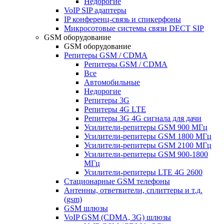
Недорогие
VoIP SIP адаптеры
IP конференц-связь и спикерфоны
Микросотовые системы связи DECT SIP
GSM оборудование
GSM оборудование
Репитеры GSM / CDMA
Репитеры GSM / CDMA
Все
Автомобильные
Недорогие
Репитеры 3G
Репитеры 4G LTE
Репитеры 3G 4G сигнала для дачи
Усилители-репитеры GSM 900 МГц
Усилители-репитеры GSM 1800 МГц
Усилители-репитеры GSM 2100 МГц
Усилители-репитеры GSM 900-1800
МГц
Усилители-репитеры LTE 4G 2600
Стационарные GSM телефоны
Антенны, ответвители, сплиттеры и т.д.
(gsm)
GSM шлюзы
VoIP GSM (CDMA, 3G) шлюзы