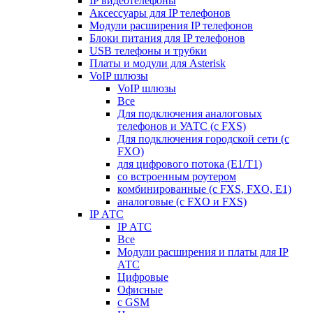
IP видеотелефоны
Аксессуары для IP телефонов
Модули расширения IP телефонов
Блоки питания для IP телефонов
USB телефоны и трубки
Платы и модули для Asterisk
VoIP шлюзы
VoIP шлюзы
Все
Для подключения аналоговых
телефонов и УАТС (с FXS)
Для подключения городской сети (с
FXO)
для цифрового потока (E1/T1)
со встроенным роутером
комбинированные (c FXS, FXO, E1)
аналоговые (с FXO и FXS)
IP АТС
IP АТС
Все
Модули расширения и платы для IP
АТС
Цифровые
Офисные
с GSM