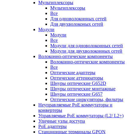
Мультиплексоры
Мультиплексоры
Все
Для одноволоконных сетей
Для двухволоконых сетей
Модули
Модули
Все
Модули для одноволоконных сетей
Модули для двухволоконных сетей
Волоконно-оптические компоненты
Волоконно-оптические компоненты
Все
Оптические адаптеры
Оптические аттенюаторы
Шнуры оптические G652D
Шнуры оптические монтажные
Шнуры оптические G657
Оптические циркуляторы, фильтры
Неуправляемые PoE коммутаторы и
конвертеры
Управляемые PoE коммутаторы (L2/ L2+)
Уличные узлы доступа
PoE адаптеры
Станционные терминалы GPON