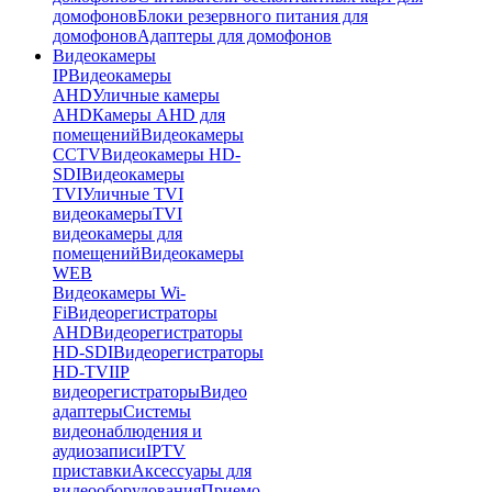
домофонов
Блоки резервного питания для
домофонов
Адаптеры для домофонов
Видеокамеры
IP
Видеокамеры
AHD
Уличные камеры
AHD
Камеры AHD для
помещений
Видеокамеры
CCTV
Видеокамеры HD-
SDI
Видеокамеры
TVI
Уличные TVI
видеокамеры
TVI
видеокамеры для
помещений
Видеокамеры
WEB
Видеокамеры Wi-
Fi
Видеорегистраторы
AHD
Видеорегистраторы
HD-SDI
Видеорегистраторы
HD-TVI
IP
видеорегистраторы
Видео
адаптеры
Системы
видеонаблюдения и
аудиозаписи
IPTV
приставки
Аксессуары для
видеооборудования
Приемо-