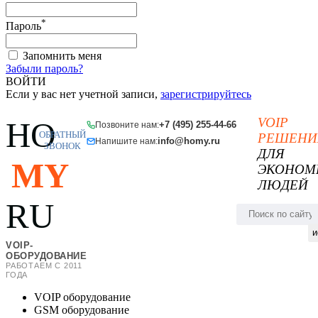
*
Пароль
Запомнить меня
Забыли пароль?
ВОЙТИ
Если у вас нет учетной записи,
зарегистрируйтесь
VOIP
HO
+7 (495) 255-44-66
Позвоните нам:
ОБРАТНЫЙ
РЕШЕНИ
info@homy.ru
Напишите нам:
ЗВОНОК
ДЛЯ
MY
ЭКОНОМ
ЛЮДЕЙ
RU
и
VOIP-
ОБОРУДОВАНИЕ
РАБОТАЕМ С 2011
ГОДА
VOIP оборудование
GSM оборудование