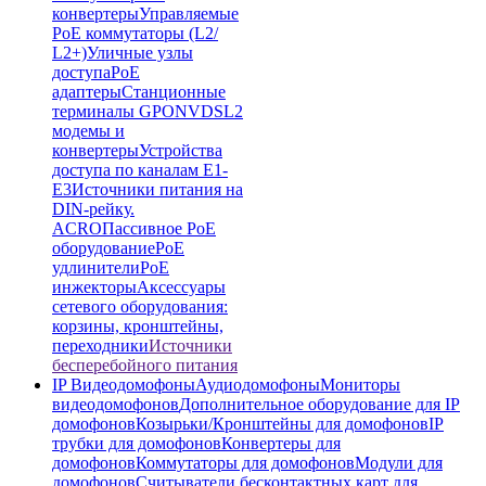
конвертеры
Управляемые
PoE коммутаторы (L2/
L2+)
Уличные узлы
доступа
PoE
адаптеры
Станционные
терминалы GPON
VDSL2
модемы и
конвертеры
Устройства
доступа по каналам E1-
E3
Источники питания на
DIN-рейку.
ACRO
Пассивное PoE
оборудование
PoE
удлинители
PoE
инжекторы
Аксессуары
сетевого оборудования:
корзины, кронштейны,
переходники
Источники
бесперебойного питания
IP Видеодомофоны
Аудиодомофоны
Мониторы
видеодомофонов
Дополнительное оборудование для IP
домофонов
Козырьки/Кронштейны для домофонов
IP
трубки для домофонов
Конвертеры для
домофонов
Коммутаторы для домофонов
Модули для
домофонов
Считыватели бесконтактных карт для