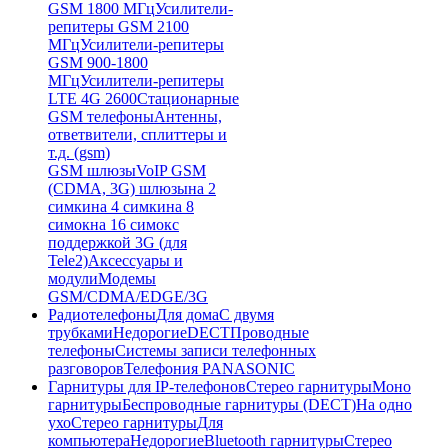
GSM 1800 МГц
Усилители-
репитеры GSM 2100
МГц
Усилители-репитеры
GSM 900-1800
МГц
Усилители-репитеры
LTE 4G 2600
Стационарные
GSM телефоны
Антенны,
ответвители, сплиттеры и
т.д. (gsm)
GSM шлюзы
VoIP GSM
(CDMA, 3G) шлюзы
на 2
симки
на 4 симки
на 8
симок
на 16 симок
с
поддержкой 3G (для
Tele2)
Аксессуары и
модули
Модемы
GSM/CDMA/EDGE/3G
Радиотелефоны
Для дома
С двумя
трубками
Недорогие
DECT
Проводные
телефоны
Системы записи телефонных
разговоров
Телефония PANASONIC
Гарнитуры для IP-телефонов
Стерео гарнитуры
Моно
гарнитуры
Беспроводные гарнитуры (DECT)
На одно
ухо
Стерео гарнитуры
Для
компьютера
Недорогие
Bluetooth гарнитуры
Стерео