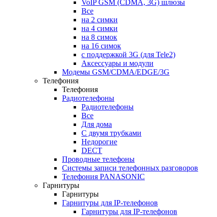
VoIP GSM (CDMA, 3G) шлюзы
Все
на 2 симки
на 4 симки
на 8 симок
на 16 симок
с поддержкой 3G (для Tele2)
Аксессуары и модули
Модемы GSM/CDMA/EDGE/3G
Телефония
Телефония
Радиотелефоны
Радиотелефоны
Все
Для дома
С двумя трубками
Недорогие
DECT
Проводные телефоны
Системы записи телефонных разговоров
Телефония PANASONIC
Гарнитуры
Гарнитуры
Гарнитуры для IP-телефонов
Гарнитуры для IP-телефонов