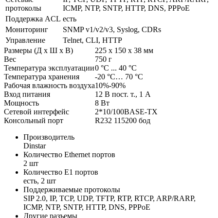
протоколы
ICMP, NTP, SNTP, HTTP, DNS, PPPoE
Поддержка ACL
есть
Мониторинг
SNMP v1/v2/v3, Syslog, CDRs
Управление
Telnet, CLI, HTTP
Размеры (Д x Ш x В)
225 x 150 x 38 мм
Вес
750 г
Температура эксплуатации
0 °C ... 40 °C
Температура хранения
-20 °C… 70 °C
Рабочая влажность воздуха
10%-90%
Вход питания
12 В пост. т., 1 А
Мощность
8 Вт
Сетевой интерфейс
2*10/100BASE-TX
Консольный порт
R232 115200 бод
Производитель
Dinstar
Количество Ethernet портов
2 шт
Количество E1 портов
есть, 2 шт
Поддерживаемые протоколы
SIP 2.0, IP, TCP, UDP, TFTP, RTP, RTCP, ARP/RARP,
ICMP, NTP, SNTP, HTTP, DNS, PPPoE
Другие разъемы