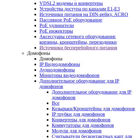
VDSL2 модемы и конвертеры
Устройства доступа по каналам E1-E3
Источники питания на DIN-рейку. ACRO
Пассивное PoE оборудование
PoE удлинители
PoE инжекторы
Аксессуары сетевого оборудования:
корзины, кронштейны, переходники
Источники бесперебойного питания
Домофоны
Домофоны
IP Видеодомофоны
Аудиодомофоны
Мониторы видеодомофонов
Дополнительное оборудование для IP
домофонов
Дополнительное оборудование для IP
домофонов
Все
Козырьки/Кронштейны для домофонов
IP трубки для домофонов
Конвертеры для домофонов
Коммутаторы для домофонов
Модули для домофонов
Считыватели бесконтактных карт для