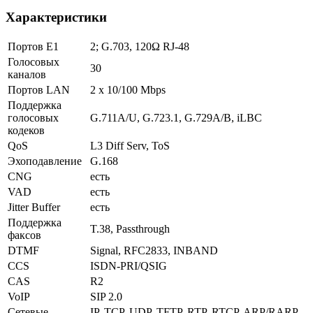
Характеристики
Портов E1
2; G.703, 120Ω RJ-48
Голосовых
30
каналов
Портов LAN
2 x 10/100 Mbps
Поддержка
голосовых
G.711A/U, G.723.1, G.729A/B, iLBC
кодеков
QoS
L3 Diff Serv, ToS
Эхоподавление
G.168
CNG
есть
VAD
есть
Jitter Buffer
есть
Поддержка
T.38, Passthrough
факсов
DTMF
Signal, RFC2833, INBAND
CCS
ISDN-PRI/QSIG
CAS
R2
VoIP
SIP 2.0
Сетевые
IP, TCP, UDP, TFTP, RTP, RTCP, ARP/RARP,