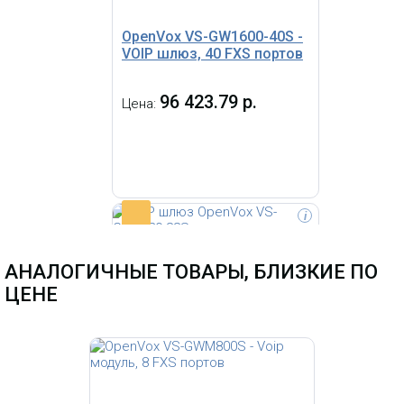
OpenVox VS-GW1600-40S -
VOIP шлюз, 40 FXS портов
96 423.79 р.
Цена:
-
i
VoIP-шлюз на 4 порта FXS для
подключения аналоговых
АНАЛОГИЧНЫЕ ТОВАРЫ, БЛИЗКИЕ ПО
телефонов.
ЦЕНЕ