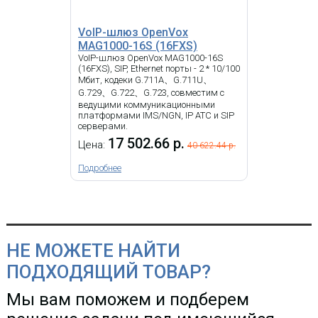
КУПИТЬ
VoIP-шлюз OpenVox
MAG1000-16S (16FXS)
VoIP-шлюз OpenVox MAG1000-16S
(16FXS), SIP, Ethernet порты - 2 * 10/100
-
i
Мбит, кодеки G.711A、G.711U、
G.729、G.722、G.723, совместим с
VoIP шлюз, 16 FXS, SIP, 1 LAN,
ведущими коммуникационными
RJ11, 1 x 50-ти контактный Telco,
платформами IMS/NGN, IP АТС и SIP
T.38.
серверами.
17 502.66 р.
Цена:
40 622.44 р.
Подробнее
Grandstream GXW4224 -
VOIP шлюз, 24 FXS
НЕ МОЖЕТЕ НАЙТИ
ПОДХОДЯЩИЙ ТОВАР?
57 216.59 р.
Цена:
Мы вам поможем и подберем
КУПИТЬ