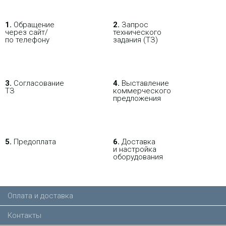
порта Ethernet 10/100 Мбит, SIP,
поддержка протоколов T.38 и T.30
1.
Обращение
2.
Запрос
через сайт/
технического
по телефону
задания (ТЗ)
VoIP-шлюз на 16 портов
3.
Согласование
4.
Выставление
FXO Yeastar TA1610
ТЗ
коммерческого
предложения
56 171.31 р.
Цена:
61
381.41 р.
5.
Предоплата
6.
Доставка
и настройка
КУПИТЬ
оборудования
-
i
Оплата и доставка
VoIP-шлюз OpenVox MAG1000-16S
(16FXS), SIP, Ethernet порты - 2 *
10/100 Мбит, кодеки G.711A、
Контакты
G.711U、G.729、G.722、G.723,