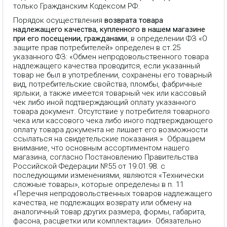
только Гражданским Кодексом РФ.
Порядок осуществления
возврата товара
надлежащего качества, купленного в нашем магазине
при его посещении, гражданами
, в определении ФЗ «О
защите прав потребителей» определен в ст.25
указанного ФЗ: «Обмен непродовольственного товара
надлежащего качества проводится, если указанный
товар не был в употреблении, сохранены его товарный
вид, потребительские свойства, пломбы, фабричные
ярлыки, а также имеется товарный чек или кассовый
чек либо иной подтверждающий оплату указанного
товара документ. Отсутствие у потребителя товарного
чека или кассового чека либо иного подтверждающего
оплату товара документа не лишает его возможности
ссылаться на свидетельские показания.» Обращаем
внимание, что основным ассортиментом нашего
магазина, согласно Постановлению Правительства
Российской Федерации №55 от 19.01.98. с
последующими изменениями, являются «Технически
сложные товары», которые определены в п. 11
«Перечня непродовольственных товаров надлежащего
качества, не подлежащих возврату или обмену на
аналогичный товар других размера, формы, габарита,
фасона, расцветки или комплектации». Обязательно