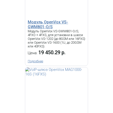
9 524.70 р.
Цена:
11 234.26
р.
Модуль OpenVox VS-
GWM801-O/S
КУПИТЬ
Модуль OpenVox VS-GWM801-O/S,
4FXO + 4FXS, для установки в шасси
OpenVox VS-1202 (до 8GSM или 16FXS)
или OpenVox VS-1600 (1U, до 20GSM
-
i
или 40FXS).
19 450.29 р.
Цена:
VoIP шлюз, 32 FXS, SIP, 1 LAN,
RJ11, 1 x 50-ти контактный Telco,
T.38.
Подробнее
Grandstream GXW4248 -
VOIP шлюз, 48 FXS