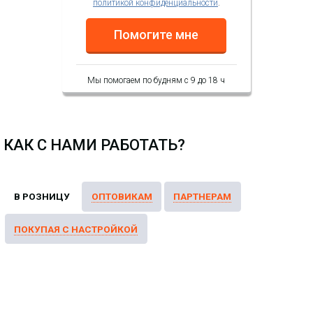
политикой конфиденциальности
.
-
NEW
i
Помогите мне
VoIP-шлюз Flyingvoice G508, 8 FXS
портов, 2 гигабитных порта
10/100/1000 Мбит/с, TR069 &
Мы помогаем по будням с 9 до 18 ч
SNMP, поддержка протоколов T.38
& T.30
КАК С НАМИ РАБОТАТЬ?
Аналоговый FXS VOIP
шлюз OpenVox iAG800 V2-
8S (8FXS)
14 979.02 р.
Цена:
КУПИТЬ