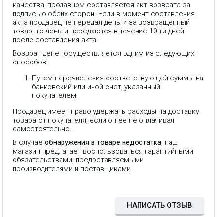
качества, продавцом составляется акт возврата за
подписью обеих сторон. Если в момент составления
акта продавец не передал деньги за возвращенный
товар, то деньги передаются в течение 10-ти дней
после составления акта.
Возврат денег осуществляется одним из следующих
способов:
Путем перечисления соответствующей суммы на
банковский или иной счет, указанный
покупателем.
Продавец имеет право удержать расходы на доставку
товара от покупателя, если он ее не оплачивал
самостоятельно.
В случае
обнаружения в товаре недостатка
, наш
магазин предлагает воспользоваться гарантийными
обязательствами, предоставляемыми
40 FXS портов. Возможность
производителями и поставщиками.
установки GSM модулей VS-
GWM400G на 4 GSM канала. 2
LAN порта. Полностью
независимые модули.
Привлекательная цена и
НАПИСАТЬ ОТЗЫВ
превосходное качество. «Горячая»
замена модулей. Совместимость