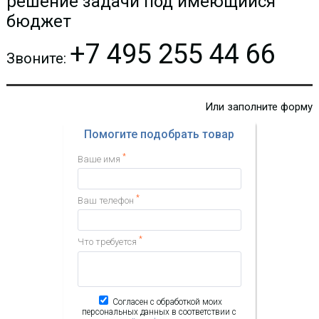
решение задачи под имеющийся
бюджет
+7 495 255 44 66
-
i
Звоните:
Поддерживает 2/4/8 порта
комбинации портов FXO /FXS;
Использует стандартный
Или заполните форму
протокол SIP; Совместим с
ведущими платформами IMS /
NGN, IPPBX и SIP-серверами.
Помогите подобрать товар
*
Ваше имя
*
Ваш телефон
Grandstream GXW4216 -
VOIP шлюз, 16 FXS
*
Что требуется
40 336.70 р.
Цена:
КУПИТЬ
Согласен с обработкой моих
персональных данных в соответствии с