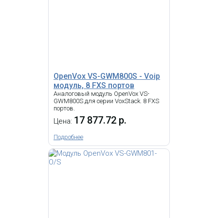
VOIP шлюз OpenVox VS-
GW2120-88S
213 870.47 р.
Цена:
OpenVox VS-GWM800S - Voip
модуль, 8 FXS портов
Аналоговый модуль OpenVox VS-
-
i
GWM800S для серии VoxStack. 8 FXS
портов.
VoIP шлюз Grandstream
17 877.72 р.
Цена:
GXW4248, 48 FXS, SIP, 1 LAN, RJ11,
1 x 50-ти контактный Telco, T.38.
Подробнее
Yeastar TA400 - VOIP шлюз,
4 FXS портов