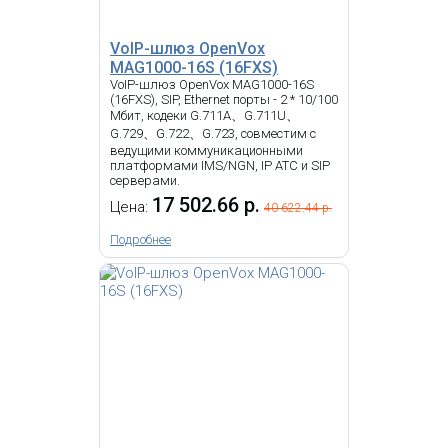
101 559.50 р.
Цена:
102
573.70 р.
VoIP-шлюз OpenVox
MAG1000-16S (16FXS)
КУПИТЬ
VoIP-шлюз OpenVox MAG1000-16S
(16FXS), SIP, Ethernet порты - 2 * 10/100
Мбит, кодеки G.711A、G.711U、
G.729、G.722、G.723, совместим с
-
i
ведущими коммуникационными
платформами IMS/NGN, IP АТС и SIP
VoIP шлюз, 24 FXS, SIP, 1 LAN,
серверами.
RJ11, 1 x 50-ти контактный Telco,
17 502.66 р.
Цена:
T.38.
40 622.44 р.
Подробнее
Grandstream GXW4232 -
VOIP шлюз, 32 FXS
67 704.34 р.
Цена: