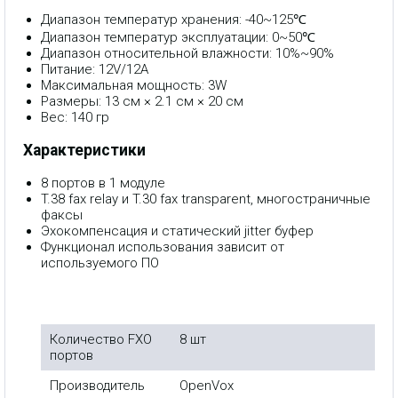
Диапазон температур хранения: -40~125℃
Диапазон температур эксплуатации: 0~50℃
Диапазон относительной влажности: 10%~90%
Питание: 12V/12A
Максимальная мощность: 3W
Размеры: 13 см × 2.1 см × 20 см
Вес: 140 гр
Характеристики
8 портов в 1 модуле
T.38 fax relay и T.30 fax transparent, многостраничные
факсы
Эхокомпенсация и статический jitter буфер
Функционал использования зависит от
используемого ПО
Количество FXO
8 шт
портов
Производитель
OpenVox