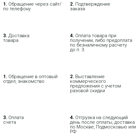
-
NEW
i
1.
Обращение через сайт/
2.
Подтверждение
по телефону
заказа
Шлюз NeoGate TA3200 - это VoIP-
шлюз на 32 порта FXS для
подключения аналоговых
телефонов.
3.
Доставка
4.
Оплата товара при
товара
получении, либо предоплата
по безналичному расчету
до п. 3
VoIP-шлюз Flyingvoice
G508
1.
Обращение в оптовый
2.
Выставление
отдел, знакомство
коммерческого
предложения с учетом
разовой скидки
16 553.44 р.
Цена:
КУПИТЬ
3.
Оплата
4.
Отгрузка на следующий
счета
день после оплаты, доставка
по Москве, Подмосковью или
РФ
-
i