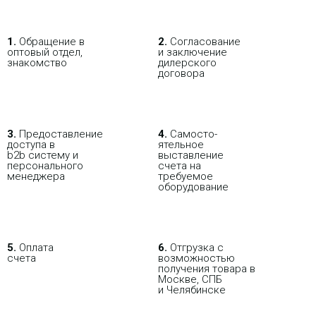
Шлюз NeoGate TA1610 — это VoIP-
шлюз на 16 портов FXO для
подключения аналоговых линий.
1.
Обращение в
2.
Согласование
оптовый отдел,
и заключение
знакомство
дилерского
договора
3.
Пре­до­ста­вле­ние
4.
Само­сто­-
Yeastar TA3200 - VOIP
доступа в
ятель­ное
шлюз, 32 FXS порта
В РОЗНИЦУ
ОПТОВИКАМ
ПАРТНЕРАМ
b2b систему и
выставление
персо­нального
счета на
мене­джера
требуемое
46 320.98 р.
ПОКУПАЯ С НАСТРОЙКОЙ
оборудование
Цена:
57
066.80 р.
КУПИТЬ
5.
Оплата
6.
Отгрузка с
счета
возможностью
получения товара в
-
i
Москве, СПБ
и Челябинске
Аналоговый FXS VOIP шлюз
OpenVox iAG400-S, 4 FXS порта, 2