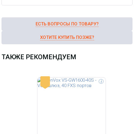
с Asterisk, Elastix, 3CX, FreeSWITCH
Sip Server.
ЕСТЬ ВОПРОСЫ ПО ТОВАРУ?
ХОТИТЕ КУПИТЬ ПОЗЖЕ?
ТАКЖЕ РЕКОМЕНДУЕМ
-
i
OpenVox VoxStack- это серия
шлюзов на платформе open
source asterisk VoIP, которая
предназначена для
корпоративных сетей, средних и
малых офисов.