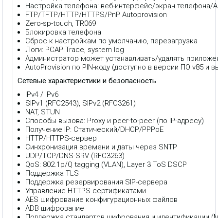
Настройка телефона: веб-интерфейс/экран телефона/Au
FTP/TFTP/HTTP/HTTPS/PnP Autoprovision
Zero-sp-touch, TR069
Блокировка телефона
Сброс к настройкам по умолчанию, перезагрузка
Логи: PCAP Trace, system log
Администратор может устанавливать/удалять приложе
AutoProvision по PIN-коду (доступно в версии ПО v85 и 
Сетевые характеристики и безопасность
IPv4 / IPv6
SIPv1 (RFC2543), SIPv2 (RFC3261)
NAT, STUN
Способы вызова: Proxy и peer-to-peer (по IP-адресу)
Получение IP: Статический/DHCP/PPPoE
HTTP/HTTPS-сервер
Синхронизация времени и даты через SNTP
UDP/TCP/DNS-SRV (RFC3263)
QoS: 802.1p/Q tagging (VLAN), Layer 3 ToS DSCP
Поддержка TLS
Поддержка резервирования SIP-сервера
Управление HTTPS-сертификатами
AES шифрование конфигурационных файлов
ADB шифрование
Поддержка стандартов шифрования и идентификации (M