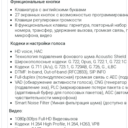
Функциональные кнопки
Клавиатура с английскими буквами
27 экранных кнопок с возможностью программирован
Клавиши регулировки громкости
8 функциональных клавиш: гарнитура, повторный набор
номера, трансфер, удержание вызова, громкая связь, 
микрофона, видео
Кодеки и настройки голоса
HD voice, HAC
Технология подавления фонового шума Acoustic Shield
Широкополосные кодеки: G.722, Opus, G.722.1, G.722.1C
Кодеки: G.711 (A/u), G.723.1, G.729AB, G.726, G., iLBC
DTMF: In-band, Out-of-band (RFC2833), SIP INFO
Full-duplex (полнодуплексная) громкая связь с AEC (под
VAD (обнаружение активности голоса), CNG (генератор
(подавление эха), PLC (маркирование потери пакета с 
(адаптивный буфер для голосовых пакетов), AGC (авто
чувствительности микрофона)
Smart Noise Filter (Умная фильтрация шума) (доступно в
Видео:
1080p30fps Full-HD Видеовызов
Кодеки: H.264 High Profile, H.264, H263, VP8