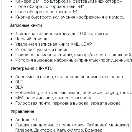
Камера 2 МП со шторкой и световым индикатором
Поле обзора по горизонтали: 84°
Поле обзора по вертикали: 54°
Кнопка быстрого включения изображения с камеры
Записные книги
Локальная записная книга до 1000 контактов
Черный список
Удаленная записная книга XML, LDAP
Интеллектуальный поиск
Поиск по записным книгам, импорт/экспорт локальной 
История вызовов: набранные/принятые/пропущенные
Интеграция с IP-АТС
Анонимный вызов, отклонение анонимных вызовов
BLF
BLA
Hot-desking, экстренный вызов, интерком, paging, music
MWI, напоминание, запись разговора
Голосовая почта, парковка вызова, захват вызова
Управление
Android 7.1
Предустановленные приложения: Файловый менеджер, E
Галерея, Диктофон, Калькулятор, Браузер