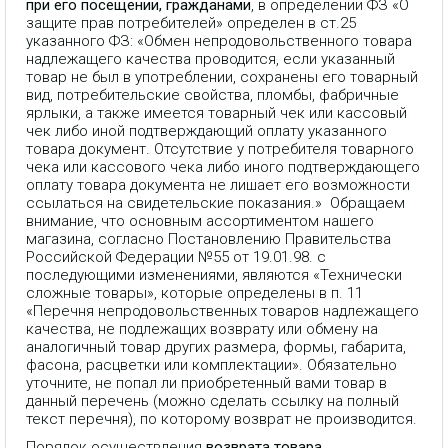
при его посещении, гражданами
, в определении ФЗ «О
защите прав потребителей» определен в ст.25
указанного ФЗ: «Обмен непродовольственного товара
надлежащего качества проводится, если указанный
товар не был в употреблении, сохранены его товарный
вид, потребительские свойства, пломбы, фабричные
ярлыки, а также имеется товарный чек или кассовый
чек либо иной подтверждающий оплату указанного
товара документ. Отсутствие у потребителя товарного
чека или кассового чека либо иного подтверждающего
оплату товара документа не лишает его возможности
ссылаться на свидетельские показания.» Обращаем
внимание, что основным ассортиментом нашего
магазина, согласно Постановлению Правительства
Российской Федерации №55 от 19.01.98. с
последующими изменениями, являются «Технически
сложные товары», которые определены в п. 11
«Перечня непродовольственных товаров надлежащего
качества, не подлежащих возврату или обмену на
аналогичный товар других размера, формы, габарита,
фасона, расцветки или комплектации». Обязательно
уточните, не попал ли приобретенный вами товар в
данный перечень (можно сделать ссылку на полный
текст перечня), по которому возврат не производится.
Порядок осуществления
возврата товара