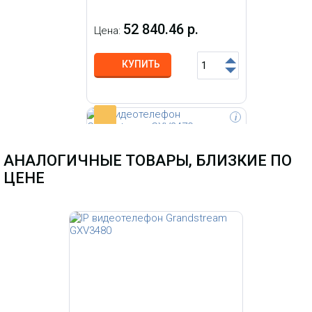
52 840.46 р.
Цена:
КУПИТЬ
-
i
Видеотелефон Yealink VP59 - под
управлением ОС android 7.1,
АНАЛОГИЧНЫЕ ТОВАРЫ, БЛИЗКИЕ ПО
телефон обладает возможностью
установки дополнительных
ЦЕНЕ
приложений под задачи бизнеса
IP видеотелефон
Grandstream GXV3470