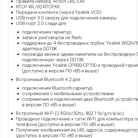
Правила набора, Action URL/URI
RTCP-XR, VQ-RTCPXR
Передача контента (через Yealink VCD)
USB-порт 3.0 сверху для подключения камеры
USB-порт 2.0 сзади для:
подключения гарнитур;
записи разговоров на flash;
поддержки до 4 беспроводных трубок Yealink W52H
адаптера DD10K
перевода звонка одним нажатием на беспроводную D
подключенную через DD10K
подключение Yealink CP900/CP700 и проводной гарни
(доступно в версии ПО v85 и выше)
Встроенный Bluetooth 4.2 для:
подключения Bluetooth-гарнитур;
сопряжения с мобильными устройствами
сопряжения и подключения двух Bluetooth устройст
в версии ПО v85 и выше)
Встроенный Wi-Fi (2.4GHz/5Ghz, 802.11b/g/n/a/ac)
Проводное подключение к сети Wi-Fi для компьютера п
телефона (доступно в версии ПО v85 и выше)
Получение изображения из URL-адреса, содержащегося
(доступно в версии ПО v85 и выше)