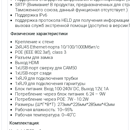
SRTP (Внимание! В продуктах, предназначенных для стр
Таможенного союза, данный функционал отсутствует.)
Поддержка IPv6
поддержка протокола HELD для получения информации
вызова служб экстренной помощи (доступно в версии 
Физические характеристики
Крепление к стене
2хRJ45 Ethernet-порта 10/100/1000Мбит/с
POE (IEEE 802.3af), class 3
Разъем для замка
Выход HDMI
1xUSB-порт сверху для CAM50
1xUSB-порт сзади
1хRJ9 для подключения трубки
1хRJ9 для подключения гарнитуры
Блок питания: Вход 100-240V DC, Выход 12V, 1А
Потребление через блок питания: 6.24 – 9W
Потребление через POE: 7W - 10.2W
Размеры (Ш*Г*В*Т): 273мм*226мм*285мм*42мм
Рабочая влажность: 10~95%
Рабочая температура: 0~40˚C
Комплектация: