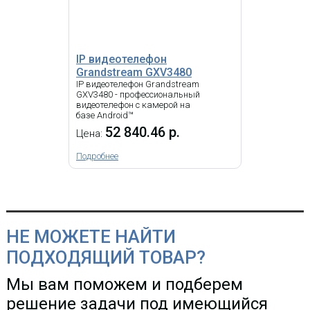
41 412.74 р.
Цена:
КУПИТЬ
IP видеотелефон
Grandstream GXV3480
IP видеотелефон Grandstream
-
NEW
i
GXV3480 - профессиональный
видеотелефон с камерой на
базе Android™
Yealink SIP-T58W Pro with camera,
видеотерминал, Android, WiFi,
52 840.46 р.
Цена:
Bluetooth трубка, GigE, CAM50, без
БП
Подробнее
НЕ МОЖЕТЕ НАЙТИ
Видеотелефон Yealink
ПОДХОДЯЩИЙ ТОВАР?
VP59
Мы вам поможем и подберем
49 512.71 р.
Цена:
решение задачи под имеющийся