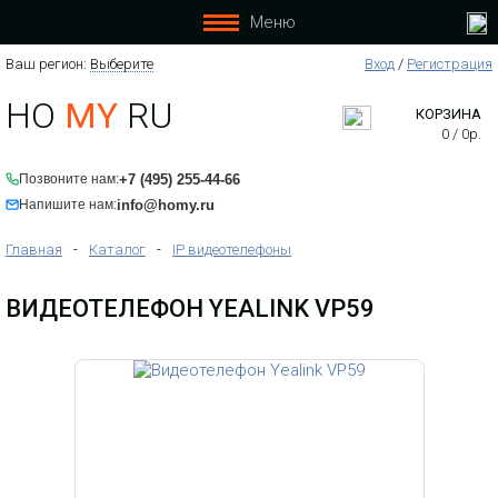
Меню
Ваш регион:
Выберите
Вход
/
Регистрация
HO
MY
RU
КОРЗИНА
0
/
0
р.
+7 (495) 255-44-66
Позвоните нам:
info@homy.ru
Напишите нам:
Главная
-
Каталог
-
IP видеотелефоны
ВИДЕОТЕЛЕФОН YEALINK VP59