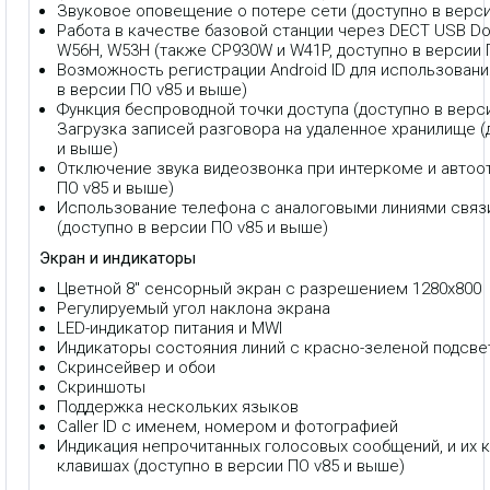
Звуковое оповещение о потере сети (доступно в верси
Работа в качестве базовой станции через DECT USB Do
W56H, W53H (также CP930W и W41P, доступно в версии 
Возможность регистрации Android ID для использован
в версии ПО v85 и выше)
Функция беспроводной точки доступа (доступно в верс
Загрузка записей разговора на удаленное хранилище (
и выше)
Отключение звука видеозвонка при интеркоме и автоот
ПО v85 и выше)
Использование телефона с аналоговыми линиями связи
(доступно в версии ПО v85 и выше)
Экран и индикаторы
Цветной 8" сенсорный экран с разрешением 1280х800
Регулируемый угол наклона экрана
LED-индикатор питания и MWI
Индикаторы состояния линий с красно-зеленой подсве
Скринсейвер и обои
Скриншоты
Поддержка нескольких языков
Caller ID с именем, номером и фотографией
Индикация непрочитанных голосовых сообщений, и их к
клавишах (доступно в версии ПО v85 и выше)