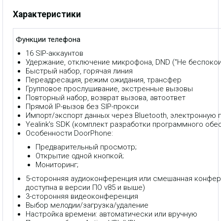
Характеристики
Функции телефона
16 SIP-аккаунтов
Удержание, отключение микрофона, DND ("Не беспокои
Быстрый набор, горячая линия
Переадресация, режим ожидания, трансфер
Групповое прослушивание, экстренные вызовы
Повторный набор, возврат вызова, автоответ
Прямой IP-вызов без SIP-прокси
Импорт/экспорт данных через Bluetooth, электронную по
Yealink's SDK (комплект разработки программного обе
Особенности DoorPhone:
Предварительный просмотр;
Открытие одной кнопкой;
Мониторинг;
5-сторонняя аудиоконференция или смешанная конфер
доступна в версии ПО v85 и выше)
3-сторонняя видеоконференция
Выбор мелодии/загрузка/удаление
Настройка времени: автоматически или вручную