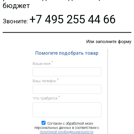
бюджет
КУПИТЬ
+7 495 255 44 66
Звоните:
-
i
Или заполните форму
Помогите подобрать товар
*
Ваше имя
*
Ваш телефон
IP видеотелефон Yealink
*
Что требуется
SIP-T58W Pro with camera
55 769.69 р.
Цена:
Согласен с обработкой моих
персональных данных в соответствии с
КУПИТЬ
политикой конфиденциальности
.