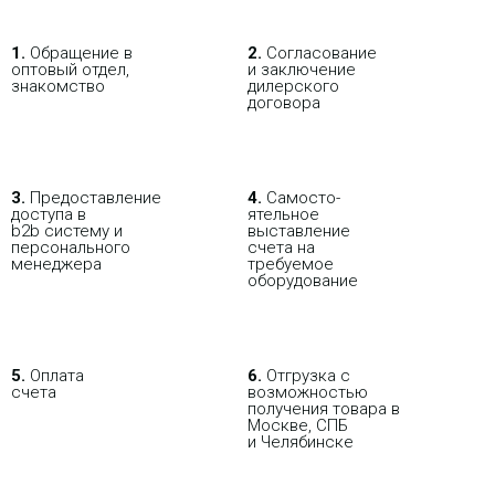
1.
Обращение в
2.
Согласование
оптовый отдел,
и заключение
знакомство
дилерского
договора
3.
Пре­до­ста­вле­ние
4.
Само­сто­-
доступа в
ятель­ное
b2b систему и
выставление
персо­нального
счета на
мене­джера
требуемое
оборудование
5.
Оплата
6.
Отгрузка с
счета
возможностью
получения товара в
Москве, СПБ
и Челябинске