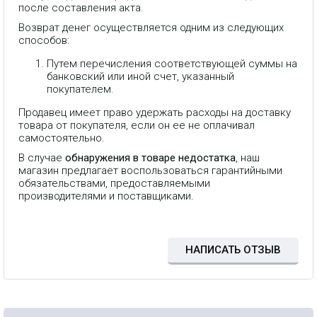
после составления акта.
Возврат денег осуществляется одним из следующих
способов:
Путем перечисления соответствующей суммы на
банковский или иной счет, указанный
покупателем.
Продавец имеет право удержать расходы на доставку
товара от покупателя, если он ее не оплачивал
самостоятельно.
В случае
обнаружения в товаре недостатка
, наш
магазин предлагает воспользоваться гарантийными
обязательствами, предоставляемыми
IP видеотелефон Grandstream
производителями и поставщиками.
GXV3480 - профессиональный
видеотелефон с камерой на
базе Android™
НАПИСАТЬ ОТЗЫВ