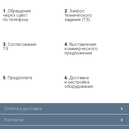
В РОЗНИЦУ
ОПТОВИКАМ
ПАРТНЕРАМ
1.
Обращение
2.
Запрос
через сайт/
технического
ПОКУПАЯ С НАСТРОЙКОЙ
по телефону
задания (ТЗ)
3.
Согласование
4.
Выставление
ТЗ
коммерческого
предложения
5.
Предоплата
6.
Доставка
и настройка
оборудования
Оплата и доставка
Контакты