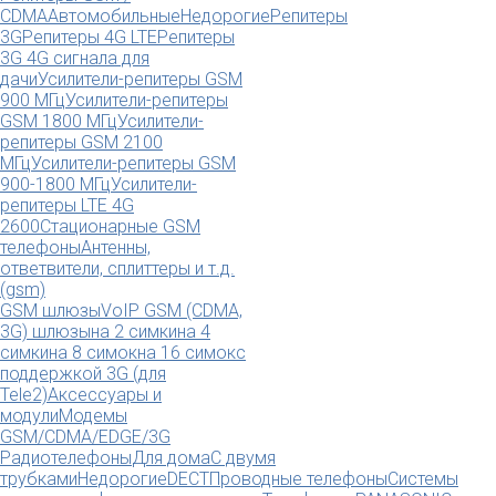
CDMA
Автомобильные
Недорогие
Репитеры
3G
Репитеры 4G LTE
Репитеры
3G 4G сигнала для
дачи
Усилители-репитеры GSM
900 МГц
Усилители-репитеры
GSM 1800 МГц
Усилители-
репитеры GSM 2100
МГц
Усилители-репитеры GSM
900-1800 МГц
Усилители-
репитеры LTE 4G
2600
Стационарные GSM
телефоны
Антенны,
ответвители, сплиттеры и т.д.
(gsm)
GSM шлюзы
VoIP GSM (CDMA,
3G) шлюзы
на 2 симки
на 4
симки
на 8 симок
на 16 симок
с
поддержкой 3G (для
Tele2)
Аксессуары и
модули
Модемы
GSM/CDMA/EDGE/3G
Радиотелефоны
Для дома
С двумя
трубками
Недорогие
DECT
Проводные телефоны
Системы