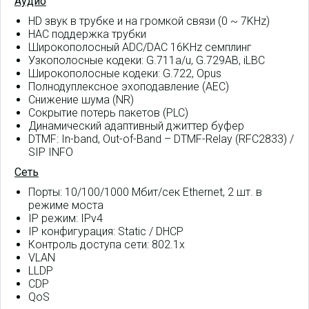
Аудио
HD звук в трубке и на громкой связи (0 ~ 7KHz)
HAC поддержка трубки
Широкополосный ADC/DAC 16KHz семплинг
Узкополосные кодеки: G.711a/u, G.729AB, iLBC
Широкополосные кодеки: G.722, Opus
Полнодуплексное эхоподавление (AEC)
Снижение шума (NR)
Сокрытие потерь пакетов (PLC)
Динамический адаптивный джиттер буфер
DTMF: In-band, Out-of-Band – DTMF-Relay (RFC2833) /
SIP INFO
Сеть
Порты: 10/100/1000 Мбит/сек Ethernet, 2 шт. в
режиме моста
IP режим: IPv4
IP конфигурация: Static / DHCP
Контроль доступа сети: 802.1x
VLAN
LLDP
CDP
QoS