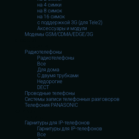
на 4 симки
на 8 симок
на 16 симок
с поддержкой 3G (для Tele2)
Аксессуары и модули
Модемы GSM/CDMA/EDGE/3G
Телефония
Телефония
Радиотелефоны
Радиотелефоны
Все
Для дома
С двумя трубками
Недорогие
DECT
Проводные телефоны
Системы записи телефонных разговоров
Телефония PANASONIC
Гарнитуры
Гарнитуры
Гарнитуры для IP-телефонов
Гарнитуры для IP-телефонов
Все