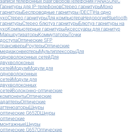
записи телефонных разговоров
Телефония PANASONIC
Гарнитуры для IP-телефонов
Стерео гарнитуры
Моно
гарнитуры
Беспроводные гарнитуры (DECT)
На одно
ухо
Стерео гарнитуры
Для компьютера
Недорогие
Bluetooth
гарнитуры
Стерео блютуз гарнитуры
Блютуз гарнитуры на
ухо
Компьютерные гарнитуры
Аксессуары для гарнитур
Маршрутизаторы
Коммутаторы
Точки
доступа
Оптические SFP
трансиверы
Роутеры
Оптические
медиаконвертеры
Мультиплексоры
Для
одноволоконных сетей
Для
двухволоконых
сетей
Модули
Модули для
одноволоконных
сетей
Модули для
двухволоконных
сетей
Волоконно-оптические
компоненты
Оптические
адаптеры
Оптические
аттенюаторы
Шнуры
оптические G652D
Шнуры
оптические
монтажные
Шнуры
оптические G657
Оптические