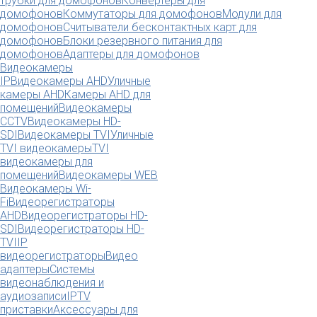
трубки для домофонов
Конвертеры для
домофонов
Коммутаторы для домофонов
Модули для
домофонов
Считыватели бесконтактных карт для
домофонов
Блоки резервного питания для
домофонов
Адаптеры для домофонов
Видеокамеры
IP
Видеокамеры AHD
Уличные
камеры AHD
Камеры AHD для
помещений
Видеокамеры
CCTV
Видеокамеры HD-
SDI
Видеокамеры TVI
Уличные
TVI видеокамеры
TVI
видеокамеры для
помещений
Видеокамеры WEB
Видеокамеры Wi-
Fi
Видеорегистраторы
AHD
Видеорегистраторы HD-
SDI
Видеорегистраторы HD-
TVI
IP
видеорегистраторы
Видео
адаптеры
Системы
видеонаблюдения и
аудиозаписи
IPTV
приставки
Аксессуары для