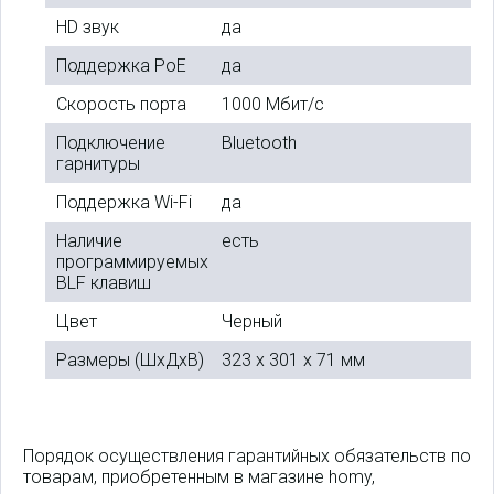
HD звук
да
Поддержка PoE
да
Скорость порта
1000 Мбит/с
Подключение
Bluetooth
гарнитуры
Поддержка Wi-Fi
да
Наличие
есть
программируемых
BLF клавиш
Цвет
Черный
Размеры (ШxДxВ)
323 x 301 x 71 мм
Порядок осуществления гарантийных обязательств по
товарам, приобретенным в магазине homy,