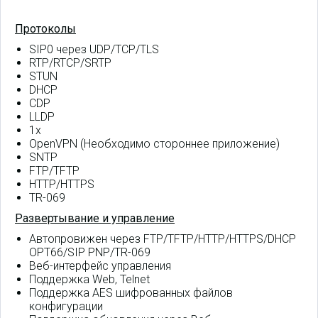
Протоколы
SIP0 через UDP/TCP/TLS
RTP/RTCP/SRTP
STUN
DHCP
CDP
LLDP
1x
OpenVPN (Необходимо стороннее приложение)
SNTP
FTP/TFTP
HTTP/HTTPS
TR-069
Развертывание и управление
Автопровижен через FTP/TFTP/HTTP/HTTPS/DHCP
OPT66/SIP PNP/TR-069
Веб-интерфейс управления
Поддержка Web, Telnet
Поддержка AES шифрованных файлов
конфигурации