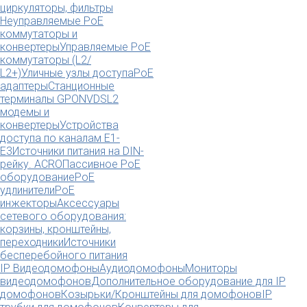
циркуляторы, фильтры
Неуправляемые PoE
коммутаторы и
конвертеры
Управляемые PoE
коммутаторы (L2/
L2+)
Уличные узлы доступа
PoE
адаптеры
Станционные
терминалы GPON
VDSL2
модемы и
конвертеры
Устройства
доступа по каналам E1-
E3
Источники питания на DIN-
рейку. ACRO
Пассивное PoE
оборудование
PoE
удлинители
PoE
инжекторы
Аксессуары
сетевого оборудования:
корзины, кронштейны,
переходники
Источники
бесперебойного питания
IP Видеодомофоны
Аудиодомофоны
Мониторы
видеодомофонов
Дополнительное оборудование для IP
домофонов
Козырьки/Кронштейны для домофонов
IP