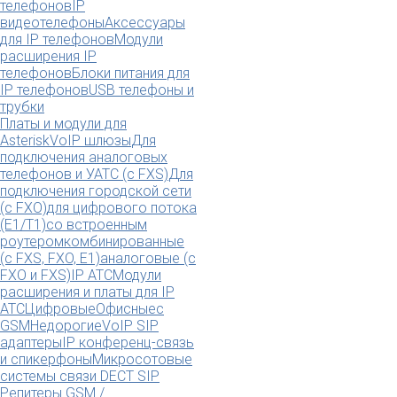
телефонов
IP
видеотелефоны
Аксессуары
для IP телефонов
Модули
расширения IP
телефонов
Блоки питания для
IP телефонов
USB телефоны и
трубки
Платы и модули для
Asterisk
VoIP шлюзы
Для
подключения аналоговых
телефонов и УАТС (с FXS)
Для
подключения городской сети
(с FXO)
для цифрового потока
(E1/T1)
со встроенным
роутером
комбинированные
(c FXS, FXO, E1)
аналоговые (с
FXO и FXS)
IP АТС
Модули
расширения и платы для IP
АТС
Цифровые
Офисные
с
GSM
Недорогие
VoIP SIP
адаптеры
IP конференц-связь
и спикерфоны
Микросотовые
системы связи DECT SIP
Репитеры GSM /