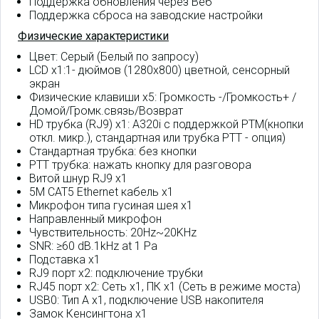
Поддержка обновления через Веб
Поддержка сброса на заводские настройки
Физические характеристики
Цвет: Серый (Белый по запросу)
LCD x1:1- дюймов (1280x800) цветной, сенсорный
экран
Физические клавиши x5: Громкость -/Громкость+ /
Домой/Громк.связь/Возврат
HD трубка (RJ9) x1: A320i с поддержкой PTM(кнопки
откл. микр.), стандартная или трубка PTT - опция)
Стандартная трубка: без кнопки
PTT трубка: нажать кнопку для разговора
Витой шнур RJ9 x1
5M CAT5 Ethernet кабель x1
Микрофон типа гусиная шея x1
Направленный микрофон
Чувствительность: 20Hz~20KHz
SNR: ≥60 dB.1kHz at 1 Pa
Подставка x1
RJ9 порт x2: подключение трубки
RJ45 порт x2: Сеть x1, ПК x1 (Сеть в режиме моста)
USB0: Тип A x1, подключение USB накопителя
Замок Кенсингтона x1