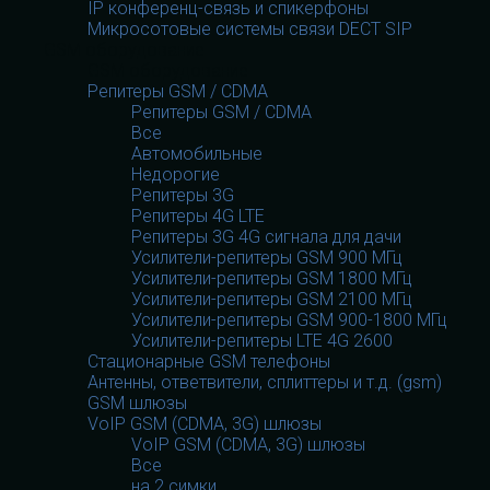
IP конференц-связь и спикерфоны
Микросотовые системы связи DECT SIP
GSM оборудование
GSM оборудование
Репитеры GSM / CDMA
Репитеры GSM / CDMA
Все
Автомобильные
Недорогие
Репитеры 3G
Репитеры 4G LTE
Репитеры 3G 4G сигнала для дачи
Усилители-репитеры GSM 900 МГц
Усилители-репитеры GSM 1800 МГц
Усилители-репитеры GSM 2100 МГц
Усилители-репитеры GSM 900-1800 МГц
Усилители-репитеры LTE 4G 2600
Стационарные GSM телефоны
Антенны, ответвители, сплиттеры и т.д. (gsm)
GSM шлюзы
VoIP GSM (CDMA, 3G) шлюзы
VoIP GSM (CDMA, 3G) шлюзы
Все
на 2 симки