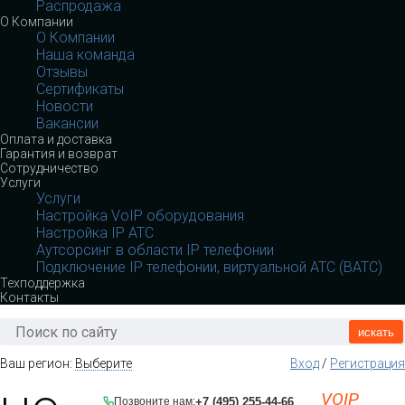
Распродажа
О Компании
О Компании
Наша команда
Отзывы
Сертификаты
Новости
Вакансии
Оплата и доставка
Гарантия и возврат
Сотрудничество
Услуги
Услуги
Настройка VoIP оборудования
Настройка IP АТС
Аутсорсинг в области IP телефонии
Подключение IP телефонии, виртуальной АТС (ВАТС)
Техподдержка
Контакты
искать
Ваш регион:
Выберите
Вход
/
Регистрация
VOIP
+7 (495) 255-44-66
Позвоните нам: