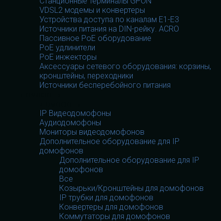
Станционные терминалы GPON
VDSL2 модемы и конвертеры
Устройства доступа по каналам E1-E3
Источники питания на DIN-рейку. ACRO
Пассивное PoE оборудование
PoE удлинители
PoE инжекторы
Аксессуары сетевого оборудования: корзины,
кронштейны, переходники
Источники бесперебойного питания
Домофоны
Домофоны
IP Видеодомофоны
Аудиодомофоны
Мониторы видеодомофонов
Дополнительное оборудование для IP
домофонов
Дополнительное оборудование для IP
домофонов
Все
Козырьки/Кронштейны для домофонов
IP трубки для домофонов
Конвертеры для домофонов
Коммутаторы для домофонов