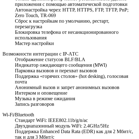
приложения с помощью автоматической подготовки
Автонастройка через: HTTP, HTTPS, FTP, TFTP, PnP;
Zero Touch, TR-069
Сброс к настройкам по умолчанию, рестарт,
перезагрузка
Блокировка телефона от несанкционированного
использования
Мастер настройки
Возможности интеграции с IP-АТС
Отображение статусов BLF/BLA
Индикатор ожидающего сообщения (MWI)
Парковка вызовов и перехват вызовов
Поддержка «горячих столов» (hot desking), голосовая
почта
Анонимный вызов и запрет анонимных вызовов
Интерком и оповещение
Музыка в режиме ожидания
Запись разговоров
Wi-Fi/Bluetooth
Стандарт WiFi: IEEE802.11b/g/n/ac
Двухдиапазонный модуль WiFi: 2.4GHz/5Hz
Поддержка Enhanced Data Rata (EDR) как для 2 Мбит/с,
так и для 3 Мбит/с