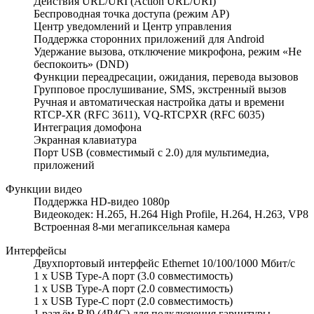
Действия URL/URI (Action URL/URI)
Беспроводная точка доступа (режим AP)
Центр уведомлений и Центр управления
Поддержка сторонних приложений для Android
Удержание вызова, отключение микрофона, режим «Не
беспокоить» (DND)
Функции переадресации, ожидания, перевода вызовов
Групповое прослушивание, SMS, экстренный вызов
Ручная и автоматическая настройка даты и времени
RTCP-XR (RFC 3611), VQ-RTCPXR (RFC 6035)
Интеграция домофона
Экранная клавиатура
Порт USB (совместимый с 2.0) для мультимедиа,
приложений
Функции видео
Поддержка HD-видео 1080p
Видеокодек: H.265, H.264 High Profile, H.264, H.263, VP8
Встроенная 8-ми мегапиксельная камера
Интерфейсы
Двухпортовый интерфейс Ethernet 10/100/1000 Мбит/с
1 x USB Type-A порт (3.0 совместимость)
1 x USB Type-A порт (2.0 совместимость)
1 x USB Type-C порт (2.0 совместимость)
1 разъём RJ9 (4P4C) для подключения гарнитуры