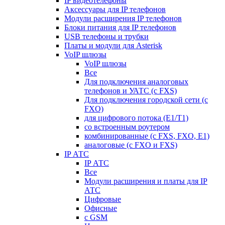
IP видеотелефоны
Аксессуары для IP телефонов
Модули расширения IP телефонов
Блоки питания для IP телефонов
USB телефоны и трубки
Платы и модули для Asterisk
VoIP шлюзы
VoIP шлюзы
Все
Для подключения аналоговых
телефонов и УАТС (с FXS)
Для подключения городской сети (с
FXO)
для цифрового потока (E1/T1)
со встроенным роутером
комбинированные (c FXS, FXO, E1)
аналоговые (с FXO и FXS)
IP АТС
IP АТС
Все
Модули расширения и платы для IP
АТС
Цифровые
Офисные
с GSM