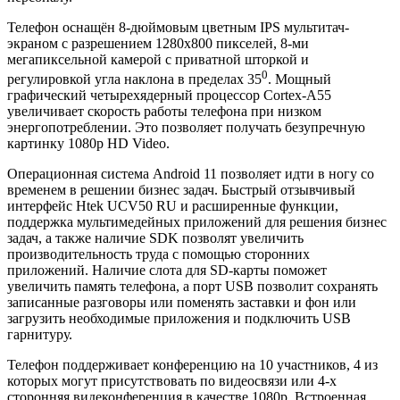
Телефон оснащён 8-дюймовым цветным IPS мультитач-
экраном c разрешением 1280x800 пикселей, 8-ми
мегапиксельной камерой с приватной шторкой и
0
регулировкой угла наклона в пределах 35
. Мощный
графический четырехядерный процессор Cortex-A55
увеличивает скорость работы телефона при низком
энергопотреблении. Это позволяет получать безупречную
картинку 1080p HD Video.
Операционная система Android 11 позволяет идти в ногу со
временем в решении бизнес задач. Быстрый отзывчивый
интерфейс Htek UCV50 RU и расширенные функции,
поддержка мультимедейных приложений для решения бизнес
задач, а также наличие SDK позволят увеличить
производительность труда с помощью сторонних
приложений. Наличие слота для SD-карты поможет
увеличить память телефона, а порт USB позволит сохранять
записанные разговоры или поменять заставки и фон или
загрузить необходимые приложения и подключить USB
гарнитуру.
Телефон поддерживает конференцию на 10 участников, 4 из
которых могут присутствовать по видеосвязи или 4-х
сторонняя видеконференция в качестве 1080p. Встроенная