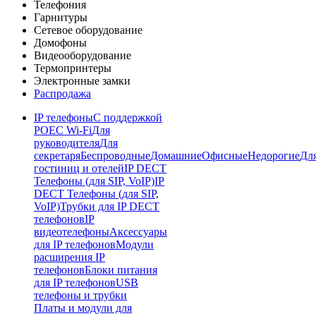
Телефония
Гарнитуры
Сетевое оборудование
Домофоны
Видеооборудование
Термопринтеры
Электронные замки
Распродажа
IP телефоны
С поддержкой
POE
C Wi-Fi
Для
руководителя
Для
секретаря
Беспроводные
Домашние
Офисные
Недорогие
Дл
гостиниц и отелей
IP DECT
Телефоны (для SIP, VoIP)
IP
DECT Телефоны (для SIP,
VoIP)
Трубки для IP DECT
телефонов
IP
видеотелефоны
Аксессуары
для IP телефонов
Модули
расширения IP
телефонов
Блоки питания
для IP телефонов
USB
телефоны и трубки
Платы и модули для