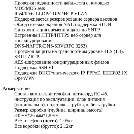
Проверка подлинности дайджеста с помощью
MD5/MD5-sess
IPv4/IPv6, LLDP/CDP/DHCP VLAN
Поддерживается резервирование сервера вызовов
Обход сетевых экранов NAT, поддержка STUN
Синхронизация времени и даты по SNTP
Встроенный HTTP/HTTPS веб-сервер для
конфигурирования
DNS-NAPTR/DNS-SRV(RFC 3263)
Протокол защиты на транспортном уровне TLS (1.3),
SRTP, ZRTP
AES-шифрование конфигурационных файлов
Поддержка SSH v1
Поддержка DHCP/статического IP, PPPoE, IEEE802.1X,
OpenVPN
Размеры и вес
Состав комплекта: телефон, патч-корд RG-45,
инструкция по эксплуатации, блок питания
(опционально), подставка, трубка, кабель трубки
Размер коробки (глубина, ширина, высота):
335мм*265мм*120мм
Все телефона (нетто): 1.95кг.
Все коробки (брутто): 2.12кг.