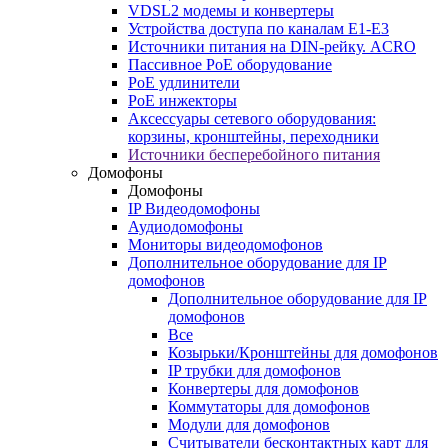
VDSL2 модемы и конвертеры
Устройства доступа по каналам E1-E3
Источники питания на DIN-рейку. ACRO
Пассивное PoE оборудование
PoE удлинители
PoE инжекторы
Аксессуары сетевого оборудования:
корзины, кронштейны, переходники
Источники бесперебойного питания
Домофоны
Домофоны
IP Видеодомофоны
Аудиодомофоны
Мониторы видеодомофонов
Дополнительное оборудование для IP
домофонов
Дополнительное оборудование для IP
домофонов
Все
Козырьки/Кронштейны для домофонов
IP трубки для домофонов
Конвертеры для домофонов
Коммутаторы для домофонов
Модули для домофонов
Считыватели бесконтактных карт для