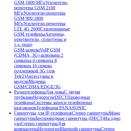
GSM 1800 МГц
Усилители-
репитеры GSM 2100
МГц
Усилители-репитеры
GSM 900-1800
МГц
Усилители-репитеры
LTE 4G 2600
Стационарные
GSM телефоны
Антенны,
ответвители, сплиттеры и
т.д. (gsm)
GSM шлюзы
VoIP GSM
(CDMA, 3G) шлюзы
на 2
симки
на 4 симки
на 8
симок
на 16 симок
с
поддержкой 3G (для
Tele2)
Аксессуары и
модули
Модемы
GSM/CDMA/EDGE/3G
Радиотелефоны
Для дома
С двумя
трубками
Недорогие
DECT
Проводные
телефоны
Системы записи телефонных
разговоров
Телефония PANASONIC
Гарнитуры для IP-телефонов
Стерео гарнитуры
Моно
гарнитуры
Беспроводные гарнитуры (DECT)
На одно
ухо
Стерео гарнитуры
Для
компьютера
Недорогие
Bluetooth гарнитуры
Стерео