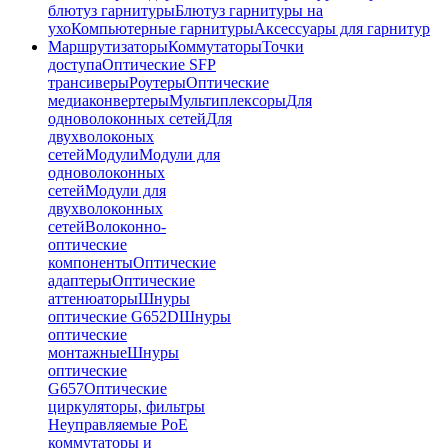
блютуз гарнитуры
Блютуз гарнитуры на
ухо
Компьютерные гарнитуры
Аксессуары для гарнитур
Маршрутизаторы
Коммутаторы
Точки
доступа
Оптические SFP
трансиверы
Роутеры
Оптические
медиаконвертеры
Мультиплексоры
Для
одноволоконных сетей
Для
двухволоконых
сетей
Модули
Модули для
одноволоконных
сетей
Модули для
двухволоконных
сетей
Волоконно-
оптические
компоненты
Оптические
адаптеры
Оптические
аттенюаторы
Шнуры
оптические G652D
Шнуры
оптические
монтажные
Шнуры
оптические
G657
Оптические
циркуляторы, фильтры
Неуправляемые PoE
коммутаторы и