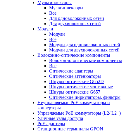
Мультиплексоры
Мультиплексоры
Все
Для одноволоконных сетей
Для двухволоконых сетей
Модули
Модули
Все
Модули для одноволоконных сетей
Модули для двухволоконных сетей
Волоконно-оптические компоненты
Волоконно-оптические компоненты
Все
Оптические адаптеры
Оптические аттенюаторы
Шнуры оптические G652D
Шнуры оптические монтажные
Шнуры оптические G657
Оптические циркуляторы, фильтры
Неуправляемые PoE коммутаторы и
конвертеры
Управляемые PoE коммутаторы (L2/ L2+)
Уличные узлы доступа
PoE адаптеры
Станционные терминалы GPON