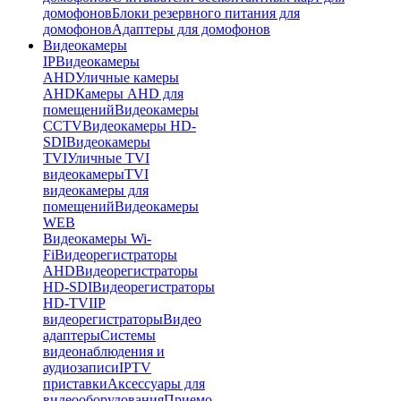
домофонов
Блоки резервного питания для
домофонов
Адаптеры для домофонов
Видеокамеры
IP
Видеокамеры
AHD
Уличные камеры
AHD
Камеры AHD для
помещений
Видеокамеры
CCTV
Видеокамеры HD-
SDI
Видеокамеры
TVI
Уличные TVI
видеокамеры
TVI
видеокамеры для
помещений
Видеокамеры
WEB
Видеокамеры Wi-
Fi
Видеорегистраторы
AHD
Видеорегистраторы
HD-SDI
Видеорегистраторы
HD-TVI
IP
видеорегистраторы
Видео
адаптеры
Системы
видеонаблюдения и
аудиозаписи
IPTV
приставки
Аксессуары для
видеооборудования
Приемо-