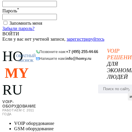
*
Пароль
Запомнить меня
Забыли пароль?
ВОЙТИ
Если у вас нет учетной записи,
зарегистрируйтесь
VOIP
HO
+7 (495) 255-44-66
Позвоните нам:
ОБРАТНЫЙ
РЕШЕНИ
info@homy.ru
Напишите нам:
ЗВОНОК
ДЛЯ
MY
ЭКОНОМ
ЛЮДЕЙ
RU
и
VOIP-
ОБОРУДОВАНИЕ
РАБОТАЕМ С 2011
ГОДА
VOIP оборудование
GSM оборудование