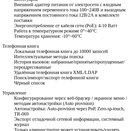
Внешний адаптер питания от электросети с входным
напряжением переменного тока 100~240В и выходным
напряжением постоянного тока 12В/2А в комплекте
поставки
Энергопотребление от кабеля сети (PoE): 4-10 Ватт
Работа в температурном режиме 0°~40°C
Температура хранения: -10°~60°C
Телефонная книга
Локальная телефонная книга до 10000 записей
Интеллектуальные методы поиска
История вызовов: набранные/принятые/пропущенные/
переадресованные
Удалённая телефонная книга XML/LDAP
Поиск/импорт/экспорт телефонной книги
Чёрный список
Управление
Конфигурирование через: веб-браузер / экранное меню /
методам автонастройки (Auto provision)
Автонастройка: Auto-provision через PnP, Zero-sp-touch,
TR-069
Экспорт отладочной сетевой информации, системный
журнал
Только администратор может устанавливать/удалять