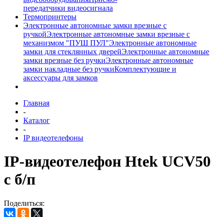
передатчики видеосигнала
Термопринтеры
Электронные автономные замки врезные с
ручкой
Электронные автономные замки врезные с
механизмом "ПУШ ПУЛ"
Электронные автономные
замки для стеклянных дверей
Электронные автономные
замки врезные без ручки
Электронные автономные
замки накладные без ручки
Комплектующие и
аксессуары для замков
Главная
-
Каталог
-
IP видеотелефоны
IP-видеотелефон Htek UCV50
с б/п
Поделиться: