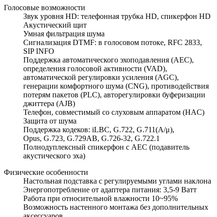
Голосовые возможности
Звук уровня HD: телефонная трубка HD, спикерфон HD
Акустический щит
Умная фильтрация шума
Сигнализация DTMF: в голосовом потоке, RFC 2833,
SIP INFO
Поддержка автоматического эхоподавления (AEC),
определения голосовой активности (VAD),
автоматической регулировки усиления (AGC),
генерации комфортного шума (CNG), противодействия
потерям пакетов (PLC), авторегулировки буферизации
джиттера (AJB)
Телефон, совместимый со слуховым аппаратом (HAC)
Защита от шума
Поддержка кодеков: iLBC, G.722, G.711(A/μ),
Opus, G.723, G.729AB, G.726-32, G.722.1
Полнодуплексный спикерфон с AEC (подавитель
акустического эха)
Физические особенности
Настольная подставка с регулируемыми углами наклона
Энергопотребление от адаптера питания: 3,5-9 Ватт
Работа при относительной влажности 10~95%
Возможность настенного монтажа без дополнительных
аксессуаров