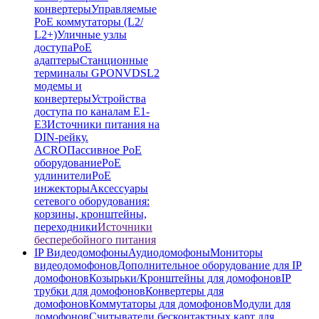
конвертеры
Управляемые
PoE коммутаторы (L2/
L2+)
Уличные узлы
доступа
PoE
адаптеры
Станционные
терминалы GPON
VDSL2
модемы и
конвертеры
Устройства
доступа по каналам E1-
E3
Источники питания на
DIN-рейку.
ACRO
Пассивное PoE
оборудование
PoE
удлинители
PoE
инжекторы
Аксессуары
сетевого оборудования:
корзины, кронштейны,
переходники
Источники
бесперебойного питания
IP Видеодомофоны
Аудиодомофоны
Мониторы
видеодомофонов
Дополнительное оборудование для IP
домофонов
Козырьки/Кронштейны для домофонов
IP
трубки для домофонов
Конвертеры для
домофонов
Коммутаторы для домофонов
Модули для
домофонов
Считыватели бесконтактных карт для