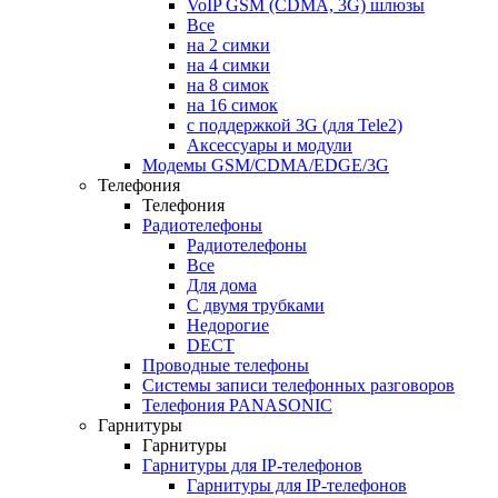
VoIP GSM (CDMA, 3G) шлюзы
Все
на 2 симки
на 4 симки
на 8 симок
на 16 симок
с поддержкой 3G (для Tele2)
Аксессуары и модули
Модемы GSM/CDMA/EDGE/3G
Телефония
Телефония
Радиотелефоны
Радиотелефоны
Все
Для дома
С двумя трубками
Недорогие
DECT
Проводные телефоны
Системы записи телефонных разговоров
Телефония PANASONIC
Гарнитуры
Гарнитуры
Гарнитуры для IP-телефонов
Гарнитуры для IP-телефонов