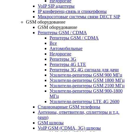
Недорогие
VoIP SIP адаптеры
IP конференц-связь и спикерфоны
Микросотовые системы связи DECT SIP
GSM оборудование
GSM оборудование
Репитеры GSM / CDMA
Репитеры GSM / CDMA
Все
Автомобильные
Недорогие
Репитеры 3G
Репитеры 4G LTE
Репитеры 3G 4G сигнала для дачи
Усилители-репитеры GSM 900 МГц
Усилители-репитеры GSM 1800 МГц
Усилители-репитеры GSM 2100 МГц
Усилители-репитеры GSM 900-1800
МГц
Усилители-репитеры LTE 4G 2600
Стационарные GSM телефоны
Антенны, ответвители, сплиттеры и т.д.
(gsm)
GSM шлюзы
VoIP GSM (CDMA, 3G) шлюзы