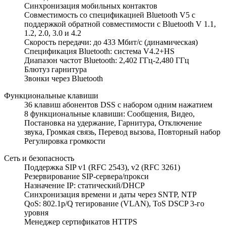
Синхронизация мобильных контактов
Совместимость со спецификацией Bluetooth V5 с
поддержкой обратной совместимости с Bluetooth V 1.1,
1.2, 2.0, 3.0 и 4.2
Скорость передачи: до 433 Мбит/с (динамическая)
Спецификация Bluetooth: система V4.2+HS
Диапазон частот Bluetooth: 2,402 ГГц-2,480 ГГц
Блютуз гарнитура
Звонки через Bluetooth
Функциональные клавиши
36 клавиш абонентов DSS с набором одним нажатием
8 функциональные клавиши: Сообщения, Видео,
Постановка на удержание, Гарнитура, Отключение
звука, Громкая связь, Перевод вызова, Повторный набор
Регулировка громкости
Сеть и безопасность
Поддержка SIP v1 (RFC 2543), v2 (RFC 3261)
Резервирование SIP-сервера/прокси
Назначение IP: статический/DHCP
Синхронизация времени и даты через SNTP, NTP
QoS: 802.1p/Q тегирование (VLAN), ToS DSCP 3-го
уровня
Менеджер сертификатов HTTPS