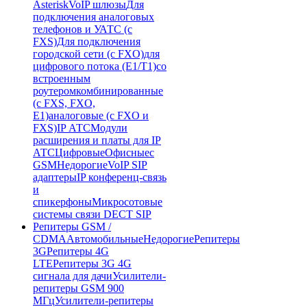
Asterisk
VoIP шлюзы
Для
подключения аналоговых
телефонов и УАТС (с
FXS)
Для подключения
городской сети (с FXO)
для
цифрового потока (E1/T1)
со
встроенным
роутером
комбинированные
(c FXS, FXO,
E1)
аналоговые (с FXO и
FXS)
IP АТС
Модули
расширения и платы для IP
АТС
Цифровые
Офисные
с
GSM
Недорогие
VoIP SIP
адаптеры
IP конференц-связь
и
спикерфоны
Микросотовые
системы связи DECT SIP
Репитеры GSM /
CDMA
Автомобильные
Недорогие
Репитеры
3G
Репитеры 4G
LTE
Репитеры 3G 4G
сигнала для дачи
Усилители-
репитеры GSM 900
МГц
Усилители-репитеры