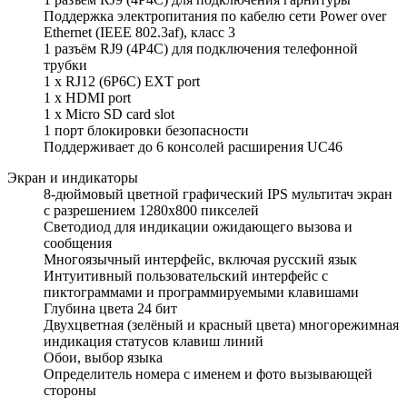
Поддержка электропитания по кабелю сети Power over
Ethernet (IEEE 802.3af), класс 3
1 разъём RJ9 (4P4C) для подключения телефонной
трубки
1 x RJ12 (6P6C) EXT port
1 x HDMI port
1 x Micro SD card slot
1 порт блокировки безопасности
Поддерживает до 6 консолей расширения UC46
Экран и индикаторы
8-дюймовый цветной графический IPS мультитач экран
c разрешением 1280x800 пикселей
Светодиод для индикации ожидающего вызова и
сообщения
Многоязычный интерфейс, включая русский язык
Интуитивный пользовательский интерфейс с
пиктограммами и программируемыми клавишами
Глубина цвета 24 бит
Двухцветная (зелёный и красный цвета) многорежимная
индикация статусов клавиш линий
Обои, выбор языка
Определитель номера с именем и фото вызывающей
стороны