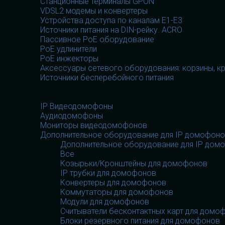
Станционные терминалы GPON
VDSL2 модемы и конвертеры
Устройства доступа по каналам E1-E3
Источники питания на DIN-рейку. ACRO
Пассивное PoE оборудование
PoE удлинители
PoE инжекторы
Аксессуары сетевого оборудования: корзины, к
Источники бесперебойного питания
Домофоны
Домофоны
IP Видеодомофоны
Аудиодомофоны
Мониторы видеодомофонов
Дополнительное оборудование для IP домофон
Дополнительное оборудование для IP дом
Все
Козырьки/Кронштейны для домофонов
IP трубки для домофонов
Конвертеры для домофонов
Коммутаторы для домофонов
Модули для домофонов
Считыватели бесконтактных карт для домо
Блоки резервного питания для домофонов