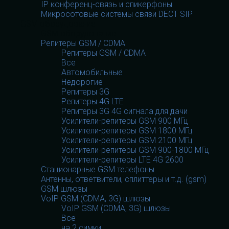
IP конференц-связь и спикерфоны
Микросотовые системы связи DECT SIP
GSM оборудование
GSM оборудование
Репитеры GSM / CDMA
Репитеры GSM / CDMA
Все
Автомобильные
Недорогие
Репитеры 3G
Репитеры 4G LTE
Репитеры 3G 4G сигнала для дачи
Усилители-репитеры GSM 900 МГц
Усилители-репитеры GSM 1800 МГц
Усилители-репитеры GSM 2100 МГц
Усилители-репитеры GSM 900-1800 МГц
Усилители-репитеры LTE 4G 2600
Стационарные GSM телефоны
Антенны, ответвители, сплиттеры и т.д. (gsm)
GSM шлюзы
VoIP GSM (CDMA, 3G) шлюзы
VoIP GSM (CDMA, 3G) шлюзы
Все
на 2 симки