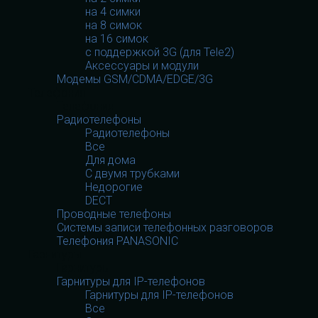
на 4 симки
на 8 симок
на 16 симок
с поддержкой 3G (для Tele2)
Аксессуары и модули
Модемы GSM/CDMA/EDGE/3G
Телефония
Телефония
Радиотелефоны
Радиотелефоны
Все
Для дома
С двумя трубками
Недорогие
DECT
Проводные телефоны
Системы записи телефонных разговоров
Телефония PANASONIC
Гарнитуры
Гарнитуры
Гарнитуры для IP-телефонов
Гарнитуры для IP-телефонов
Все