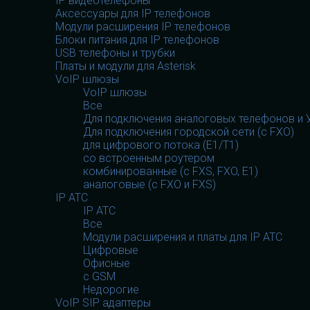
IP видеотелефоны
Аксессуары для IP телефонов
Модули расширения IP телефонов
Блоки питания для IP телефонов
USB телефоны и трубки
Платы и модули для Asterisk
VoIP шлюзы
VoIP шлюзы
Все
Для подключения аналоговых телефонов и У
Для подключения городской сети (с FXO)
для цифрового потока (E1/T1)
со встроенным роутером
комбинированные (c FXS, FXO, E1)
аналоговые (с FXO и FXS)
IP АТС
IP АТС
Все
Модули расширения и платы для IP АТС
Цифровые
Офисные
с GSM
Недорогие
VoIP SIP адаптеры