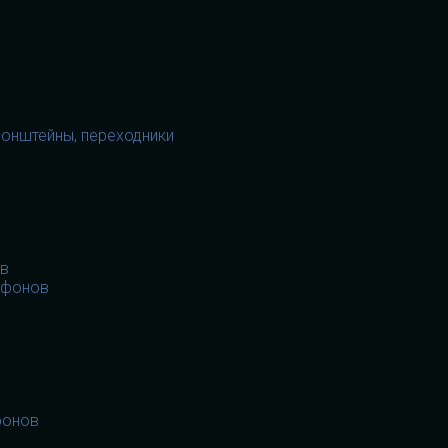
ронштейны, переходники
ов
офонов
фонов