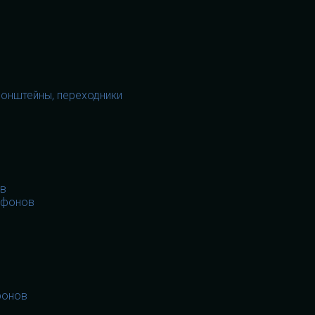
ронштейны, переходники
ов
офонов
фонов