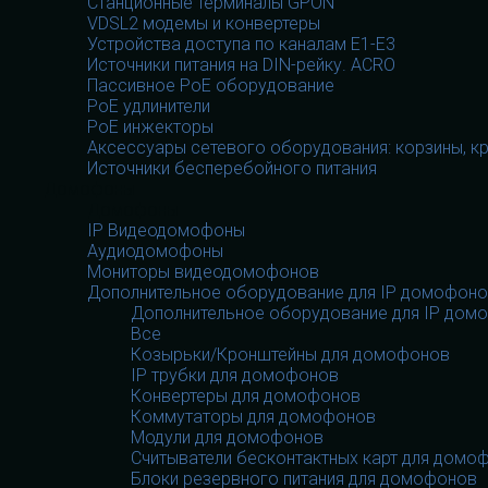
Станционные терминалы GPON
VDSL2 модемы и конвертеры
Устройства доступа по каналам E1-E3
Источники питания на DIN-рейку. ACRO
Пассивное PoE оборудование
PoE удлинители
PoE инжекторы
Аксессуары сетевого оборудования: корзины, к
Источники бесперебойного питания
Домофоны
Домофоны
IP Видеодомофоны
Аудиодомофоны
Мониторы видеодомофонов
Дополнительное оборудование для IP домофон
Дополнительное оборудование для IP дом
Все
Козырьки/Кронштейны для домофонов
IP трубки для домофонов
Конвертеры для домофонов
Коммутаторы для домофонов
Модули для домофонов
Считыватели бесконтактных карт для домо
Блоки резервного питания для домофонов