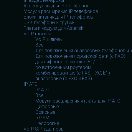
IP видеотелефоны
Аксессуары для IP телефонов
Модули расширения IP телефонов
Блоки питания для IP телефонов
USB телефоны и трубки
Платы и модули для Asterisk
VoIP шлюзы
VoIP шлюзы
Все
Для подключения аналоговых телефонов и У
Для подключения городской сети (с FXO)
для цифрового потока (E1/T1)
со встроенным роутером
комбинированные (c FXS, FXO, E1)
аналоговые (с FXO и FXS)
IP АТС
IP АТС
Все
Модули расширения и платы для IP АТС
Цифровые
Офисные
с GSM
Недорогие
VoIP SIP адаптеры