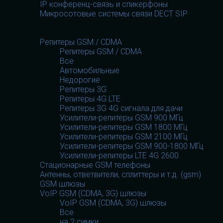
IP конференц-связь и спикерфоны
Микросотовые системы связи DECT SIP
GSM оборудование
GSM оборудование
Репитеры GSM / CDMA
Репитеры GSM / CDMA
Все
Автомобильные
Недорогие
Репитеры 3G
Репитеры 4G LTE
Репитеры 3G 4G сигнала для дачи
Усилители-репитеры GSM 900 МГц
Усилители-репитеры GSM 1800 МГц
Усилители-репитеры GSM 2100 МГц
Усилители-репитеры GSM 900-1800 МГц
Усилители-репитеры LTE 4G 2600
Стационарные GSM телефоны
Антенны, ответвители, сплиттеры и т.д. (gsm)
GSM шлюзы
VoIP GSM (CDMA, 3G) шлюзы
VoIP GSM (CDMA, 3G) шлюзы
Все
на 2 симки