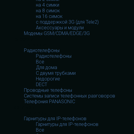
на 4 симки
на 8 симок
на 16 симок
с поддержкой 3G (для Tele2)
Аксессуары и модули
Модемы GSM/CDMA/EDGE/3G
Телефония
Телефония
Радиотелефоны
Радиотелефоны
Все
Для дома
С двумя трубками
Недорогие
DECT
Проводные телефоны
Системы записи телефонных разговоров
Телефония PANASONIC
Гарнитуры
Гарнитуры
Гарнитуры для IP-телефонов
Гарнитуры для IP-телефонов
Все