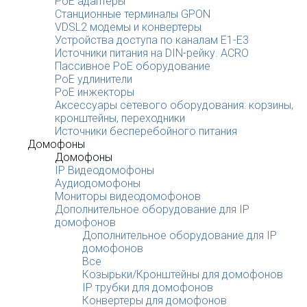
PoE адаптеры
Станционные терминалы GPON
VDSL2 модемы и конвертеры
Устройства доступа по каналам E1-E3
Источники питания на DIN-рейку. ACRO
Пассивное PoE оборудование
PoE удлинители
PoE инжекторы
Аксессуары сетевого оборудования: корзины,
кронштейны, переходники
Источники бесперебойного питания
Домофоны
Домофоны
IP Видеодомофоны
Аудиодомофоны
Мониторы видеодомофонов
Дополнительное оборудование для IP
домофонов
Дополнительное оборудование для IP
домофонов
Все
Козырьки/Кронштейны для домофонов
IP трубки для домофонов
Конвертеры для домофонов