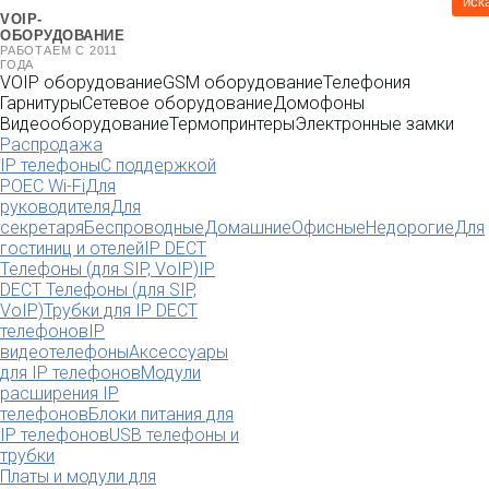
иск
VOIP-
ОБОРУДОВАНИЕ
РАБОТАЕМ С 2011
ГОДА
VOIP оборудование
GSM оборудование
Телефония
Гарнитуры
Сетевое оборудование
Домофоны
Видеооборудование
Термопринтеры
Электронные замки
Распродажа
IP телефоны
С поддержкой
POE
C Wi-Fi
Для
руководителя
Для
секретаря
Беспроводные
Домашние
Офисные
Недорогие
Для
гостиниц и отелей
IP DECT
Телефоны (для SIP, VoIP)
IP
DECT Телефоны (для SIP,
VoIP)
Трубки для IP DECT
телефонов
IP
видеотелефоны
Аксессуары
для IP телефонов
Модули
расширения IP
телефонов
Блоки питания для
IP телефонов
USB телефоны и
трубки
Платы и модули для