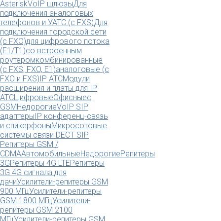
Asterisk
VoIP шлюзы
Для
подключения аналоговых
телефонов и УАТС (с FXS)
Для
подключения городской сети
(с FXO)
для цифрового потока
(E1/T1)
со встроенным
роутером
комбинированные
(c FXS, FXO, E1)
аналоговые (с
FXO и FXS)
IP АТС
Модули
расширения и платы для IP
АТС
Цифровые
Офисные
с
GSM
Недорогие
VoIP SIP
адаптеры
IP конференц-связь
и спикерфоны
Микросотовые
системы связи DECT SIP
Репитеры GSM /
CDMA
Автомобильные
Недорогие
Репитеры
3G
Репитеры 4G LTE
Репитеры
3G 4G сигнала для
дачи
Усилители-репитеры GSM
900 МГц
Усилители-репитеры
GSM 1800 МГц
Усилители-
репитеры GSM 2100
МГц
Усилители-репитеры GSM