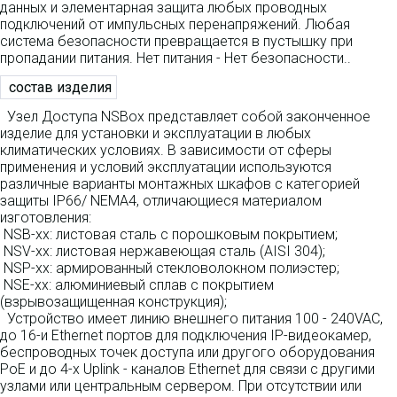
данных и элементарная защита любых проводных
подключений от импульсных перенапряжений. Любая
система безопасности превращается в пустышку при
пропадании питания. Нет питания - Нет безопасности..
состав изделия
Узел Доступа NSBox представляет собой законченное
изделие для установки и эксплуатации в любых
климатических условиях. В зависимости от сферы
применения и условий эксплуатации используются
различные варианты монтажных шкафов с категорией
защиты IP66/ NEMA4, отличающиеся материалом
изготовления:
NSB-xx: листовая сталь с порошковым покрытием;
NSV-xx: листовая нержавеющая сталь (AISI 304);
NSP-xx: армированный стекловолокном полиэстер;
NSE-xx: алюминиевый сплав с покрытием
(взрывозащищенная конструкция);
Устройство имеет линию внешнего питания 100 - 240VAC,
до 16-и Ethernet портов для подключения IP-видеокамер,
беспроводных точек доступа или другого оборудования
PoE и до 4-х Uplink - каналов Ethernet для связи с другими
узлами или центральным сервером. При отсутствии или