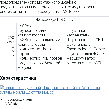
предопределенного монтажного шкафа с
предустановленным промышленным коммутатором,
системой питания и аксессуарами NSBon-xx.
NSBox-xxyz H R C L N:
: NSBox с
неуправляемым
H : установлен
коммутатором
нагреватель
xyz
: NSBox с управляемым
R : установлена СБП
xxyz
коммутатором
C : установлен
x
: количество Uplink
Thermoelectric Cooler
y
портов
L : установлен 4G LTE
z
: количество PoE портов
маршрутизатор
: модификация базовой
N : установлен NVR
модели
Характеристики
Производитель
NSGate