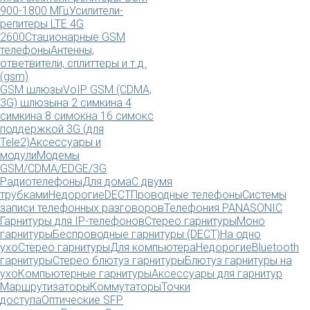
900-1800 МГц
Усилители-
репитеры LTE 4G
2600
Стационарные GSM
телефоны
Антенны,
ответвители, сплиттеры и т.д.
(gsm)
GSM шлюзы
VoIP GSM (CDMA,
3G) шлюзы
на 2 симки
на 4
симки
на 8 симок
на 16 симок
с
поддержкой 3G (для
Tele2)
Аксессуары и
модули
Модемы
GSM/CDMA/EDGE/3G
Радиотелефоны
Для дома
С двумя
трубками
Недорогие
DECT
Проводные телефоны
Системы
записи телефонных разговоров
Телефония PANASONIC
Гарнитуры для IP-телефонов
Стерео гарнитуры
Моно
гарнитуры
Беспроводные гарнитуры (DECT)
На одно
ухо
Стерео гарнитуры
Для компьютера
Недорогие
Bluetooth
гарнитуры
Стерео блютуз гарнитуры
Блютуз гарнитуры на
ухо
Компьютерные гарнитуры
Аксессуары для гарнитур
Маршрутизаторы
Коммутаторы
Точки
доступа
Оптические SFP