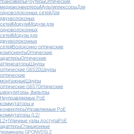
трансиверы
Роутеры
Оптические
медиаконвертеры
Мультиплексоры
Для
одноволоконных сетей
Для
двухволоконых
сетей
Модули
Модули для
одноволоконных
сетей
Модули для
двухволоконных
сетей
Волоконно-оптические
компоненты
Оптические
адаптеры
Оптические
аттенюаторы
Шнуры
оптические G652D
Шнуры
оптические
монтажные
Шнуры
оптические G657
Оптические
циркуляторы, фильтры
Неуправляемые PoE
коммутаторы и
конвертеры
Управляемые PoE
коммутаторы (L2/
L2+)
Уличные узлы доступа
PoE
адаптеры
Станционные
терминалы GPON
VDSL2