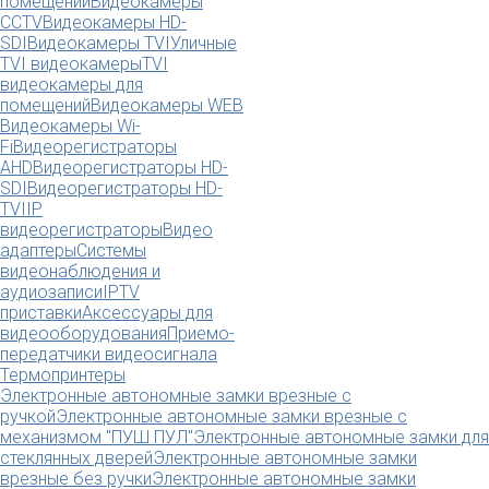
помещений
Видеокамеры
CCTV
Видеокамеры HD-
SDI
Видеокамеры TVI
Уличные
TVI видеокамеры
TVI
видеокамеры для
помещений
Видеокамеры WEB
Видеокамеры Wi-
Fi
Видеорегистраторы
AHD
Видеорегистраторы HD-
SDI
Видеорегистраторы HD-
TVI
IP
видеорегистраторы
Видео
адаптеры
Системы
видеонаблюдения и
аудиозаписи
IPTV
приставки
Аксессуары для
видеооборудования
Приемо-
передатчики видеосигнала
Термопринтеры
Электронные автономные замки врезные с
ручкой
Электронные автономные замки врезные с
механизмом "ПУШ ПУЛ"
Электронные автономные замки для
стеклянных дверей
Электронные автономные замки
врезные без ручки
Электронные автономные замки