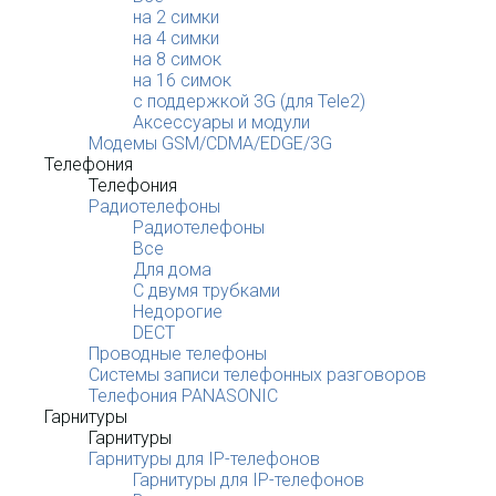
на 2 симки
на 4 симки
на 8 симок
на 16 симок
с поддержкой 3G (для Tele2)
Аксессуары и модули
Модемы GSM/CDMA/EDGE/3G
Телефония
Телефония
Радиотелефоны
Радиотелефоны
Все
Для дома
С двумя трубками
Недорогие
DECT
Проводные телефоны
Системы записи телефонных разговоров
Телефония PANASONIC
Гарнитуры
Гарнитуры
Гарнитуры для IP-телефонов
Гарнитуры для IP-телефонов