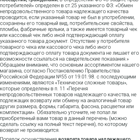
потребителей» определен в ст.25 указанного ФЗ: «Обмен
непродовольственного товара надлежащего качества
проводится, если указанный товар не был в употреблении,
сохранены его товарный вид, потребительские свойства,
пломбы, фабричные ярлыки, а также имеется товарный чек
или кассовый чек либо иной подтверждающий оплату
указанного товара документ. Отсутствие у потребителя
товарного чека или кассового чека либо иного
подтверждающего оплату товара документа не лишает его
возможности ссылаться на свидетельские показания.»
Обращаем внимание, что основным ассортиментом нашего
магазина, согласно Постановлению Правительства
Российской Федерации №55 от 19.01.98. с последующими
изменениями, являются «Технически сложные товары»,
которые определены в п. 11 «Перечня
непродовольственных товаров надлежащего качества, не
подлежащих возврату или обмену на аналогичный товар
других размера, формы, габарита, фасона, расцветки или
комплектации». Обязательно уточните, не попал ли
приобретенный вами товар в данный перечень (можно
сделать ссылку на полный текст перечня), по которому
возврат не производится.
Порядок осуществления
возврата товара надлежащего