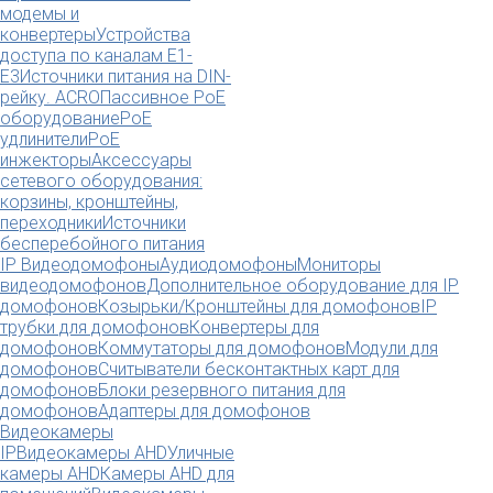
модемы и
конвертеры
Устройства
доступа по каналам E1-
E3
Источники питания на DIN-
рейку. ACRO
Пассивное PoE
оборудование
PoE
удлинители
PoE
инжекторы
Аксессуары
сетевого оборудования:
корзины, кронштейны,
переходники
Источники
бесперебойного питания
IP Видеодомофоны
Аудиодомофоны
Мониторы
видеодомофонов
Дополнительное оборудование для IP
домофонов
Козырьки/Кронштейны для домофонов
IP
трубки для домофонов
Конвертеры для
домофонов
Коммутаторы для домофонов
Модули для
домофонов
Считыватели бесконтактных карт для
домофонов
Блоки резервного питания для
домофонов
Адаптеры для домофонов
Видеокамеры
IP
Видеокамеры AHD
Уличные
камеры AHD
Камеры AHD для