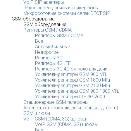
VoIP SIP адаптеры
IP конференц-связь и спикерфоны
Микросотовые системы связи DECT SIP
GSM оборудование
GSM оборудование
Репитеры GSM / CDMA
Репитеры GSM / CDMA
Все
Автомобильные
Недорогие
Репитеры 3G
Репитеры 4G LTE
Репитеры 3G 4G сигнала для дачи
Усилители-репитеры GSM 900 МГц
Усилители-репитеры GSM 1800 МГц
Усилители-репитеры GSM 2100 МГц
Усилители-репитеры GSM 900-1800 МГц
Усилители-репитеры LTE 4G 2600
Стационарные GSM телефоны
Антенны, ответвители, сплиттеры и т.д. (gsm)
GSM шлюзы
VoIP GSM (CDMA, 3G) шлюзы
VoIP GSM (CDMA, 3G) шлюзы
Все