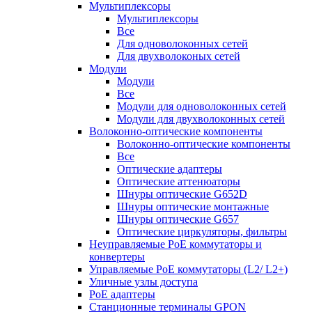
Мультиплексоры
Мультиплексоры
Все
Для одноволоконных сетей
Для двухволоконых сетей
Модули
Модули
Все
Модули для одноволоконных сетей
Модули для двухволоконных сетей
Волоконно-оптические компоненты
Волоконно-оптические компоненты
Все
Оптические адаптеры
Оптические аттенюаторы
Шнуры оптические G652D
Шнуры оптические монтажные
Шнуры оптические G657
Оптические циркуляторы, фильтры
Неуправляемые PoE коммутаторы и
конвертеры
Управляемые PoE коммутаторы (L2/ L2+)
Уличные узлы доступа
PoE адаптеры
Станционные терминалы GPON