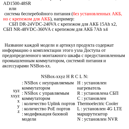
AD1500-48SR
или
система бесперебойного питания (
без установленных АКБ,
но с крепежом для АКБ
), например:
СБП DR-24VDC-240VA с крепежом для АКБ 15Ah x2,
СБП NR-48VDC-360VA с крепежом для АКБ 7Ah x4
Название каждой модели и артикул продукта содержат
информацию о комплектации этого узла Доступа от
предопределенного монтажного шкафа с предустановленным
промышленным коммутатором, системой питания и
аксессуарами NSBon-xx.
NSBox-xxyz H R C L N:
: NSBox с неуправляемым
H : установлен
коммутатором
нагреватель
xyz
: NSBox с управляемым
R : установлена СБП
xxyz
коммутатором
C : установлен
x
: количество Uplink портов
Thermoelectric Cooler
y
: количество PoE портов
L : установлен 4G LTE
z
: модификация базовой
маршрутизатор
модели
N : установлен NVR