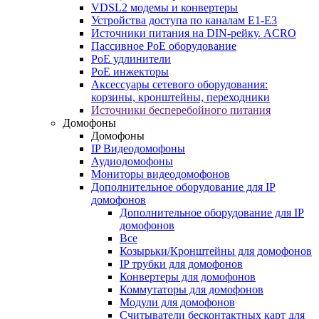
VDSL2 модемы и конвертеры
Устройства доступа по каналам E1-E3
Источники питания на DIN-рейку. ACRO
Пассивное PoE оборудование
PoE удлинители
PoE инжекторы
Аксессуары сетевого оборудования:
корзины, кронштейны, переходники
Источники бесперебойного питания
Домофоны
Домофоны
IP Видеодомофоны
Аудиодомофоны
Мониторы видеодомофонов
Дополнительное оборудование для IP
домофонов
Дополнительное оборудование для IP
домофонов
Все
Козырьки/Кронштейны для домофонов
IP трубки для домофонов
Конвертеры для домофонов
Коммутаторы для домофонов
Модули для домофонов
Считыватели бесконтактных карт для