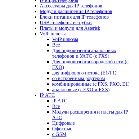
IP видеотелефоны
Аксессуары для IP телефонов
Модули расширения IP телефонов
Блоки питания для IP телефонов
USB телефоны и трубки
Платы и модули для Asterisk
VoIP шлюзы
VoIP шлюзы
Все
Для подключения аналоговых
телефонов и УАТС (с FXS)
Для подключения городской сети (с
FXO)
для цифрового потока (E1/T1)
со встроенным роутером
комбинированные (c FXS, FXO, E1)
аналоговые (с FXO и FXS)
IP АТС
IP АТС
Все
Модули расширения и платы для IP
АТС
Цифровые
Офисные
с GSM