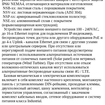
IP66/ NEMA4, отличающиеся материалом изготовления:
NSB-xx: листовая сталь с порошковым покрытием;
NSV-xx: листовая нержавеющая сталь (AISI 304);
NSP-xx: армированный стекловолокном полиэстер;
NSE-xx: алюминиевый сплав с покрытием
(взрывозащищенная конструкция);
Устройство имеет линию внешнего питания 100 - 240VAC,
до 16-и Ethernet портов для подключения IP-видеокамер,
беспроводных точек доступа или другого оборудования PoE и
до 4-х Uplink - каналов Ethernet для связи с другими узлами
или центральным сервером. При отсутствии или
нерегулярной подаче внешнего питания предусмотрены
решения с использованием альтернативных источников
питания от солнечных панелей (Solar panel) или ветряных
генераторов (Wind Turbine). При отсутствии или отказе
волоконно-оптических каналов могут использоваться
альтернативные беспроводные каналы связи 4G / LTE.
Базовая механическая и электрическая комплектация
включает в себя комплект настенного крепления, монтажную
панель с установленными DIN-рейками, проходные клеммы,
двухполюсный автомат, шину заземления, вентилятор с
термостатом управления, согласованный с заказчиком
комплект кабельных вводов, сетевое оборудование и систему
питания класса Industrial.