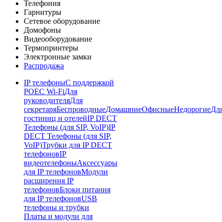
Телефония
Гарнитуры
Сетевое оборудование
Домофоны
Видеооборудование
Термопринтеры
Электронные замки
Распродажа
IP телефоны
С поддержкой
POE
C Wi-Fi
Для
руководителя
Для
секретаря
Беспроводные
Домашние
Офисные
Недорогие
Дл
гостиниц и отелей
IP DECT
Телефоны (для SIP, VoIP)
IP
DECT Телефоны (для SIP,
VoIP)
Трубки для IP DECT
телефонов
IP
видеотелефоны
Аксессуары
для IP телефонов
Модули
расширения IP
телефонов
Блоки питания
для IP телефонов
USB
телефоны и трубки
Платы и модули для