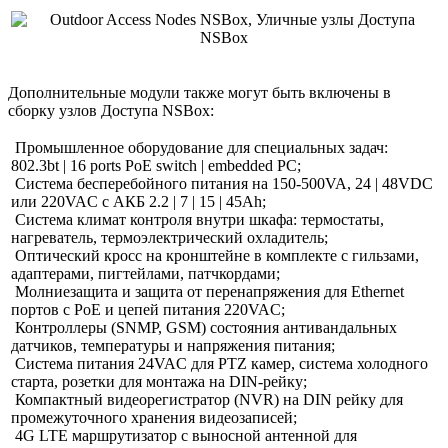
Дополнительные модули также могут быть включены в
сборку узлов Доступа NSBox:
Промышленное оборудование для специальных задач:
802.3bt | 16 ports PoE switch | embedded PC;
Система бесперебойного питания на 150-500VA, 24 | 48VDC
или 220VAC с АКБ 2.2 | 7 | 15 | 45Ah;
Система климат контроля внутри шкафа: термостаты,
нагреватель, термоэлектрический охладитель;
Оптический кросс на кронштейне в комплекте с гильзами,
адаптерами, пигтейлами, патчкордами;
Молниезащита и защита от перенапряжения для Ethernet
портов с PoE и цепей питания 220VAC;
Контроллеры (SNMP, GSM) состояния антивандальных
датчиков, температуры и напряжения питания;
Система питания 24VAC для PTZ камер, система холодного
старта, розетки для монтажа на DIN-рейку;
Компактный видеорегистратор (NVR) на DIN рейку для
промежуточного хранения видеозаписей;
4G LTE маршрутизатор с выносной антенной для