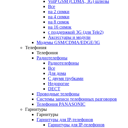
VoIP GSM (CDMA, 3G) шлюзы
Все
на 2 симки
на 4 симки
на 8 симок
на 16 симок
с поддержкой 3G (для Tele2)
Аксессуары и модули
Модемы GSM/CDMA/EDGE/3G
Телефония
Телефония
Радиотелефоны
Радиотелефоны
Все
Для дома
С двумя трубками
Недорогие
DECT
Проводные телефоны
Системы записи телефонных разговоров
Телефония PANASONIC
Гарнитуры
Гарнитуры
Гарнитуры для IP-телефонов
Гарнитуры для IP-телефонов