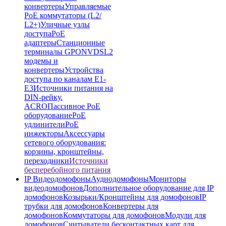
конвертеры
Управляемые
PoE коммутаторы (L2/
L2+)
Уличные узлы
доступа
PoE
адаптеры
Станционные
терминалы GPON
VDSL2
модемы и
конвертеры
Устройства
доступа по каналам E1-
E3
Источники питания на
DIN-рейку.
ACRO
Пассивное PoE
оборудование
PoE
удлинители
PoE
инжекторы
Аксессуары
сетевого оборудования:
корзины, кронштейны,
переходники
Источники
бесперебойного питания
IP Видеодомофоны
Аудиодомофоны
Мониторы
видеодомофонов
Дополнительное оборудование для IP
домофонов
Козырьки/Кронштейны для домофонов
IP
трубки для домофонов
Конвертеры для
домофонов
Коммутаторы для домофонов
Модули для
домофонов
Считыватели бесконтактных карт для