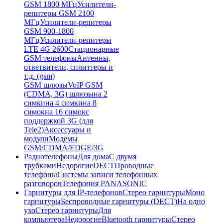
GSM 1800 МГц
Усилители-
репитеры GSM 2100
МГц
Усилители-репитеры
GSM 900-1800
МГц
Усилители-репитеры
LTE 4G 2600
Стационарные
GSM телефоны
Антенны,
ответвители, сплиттеры и
т.д. (gsm)
GSM шлюзы
VoIP GSM
(CDMA, 3G) шлюзы
на 2
симки
на 4 симки
на 8
симок
на 16 симок
с
поддержкой 3G (для
Tele2)
Аксессуары и
модули
Модемы
GSM/CDMA/EDGE/3G
Радиотелефоны
Для дома
С двумя
трубками
Недорогие
DECT
Проводные
телефоны
Системы записи телефонных
разговоров
Телефония PANASONIC
Гарнитуры для IP-телефонов
Стерео гарнитуры
Моно
гарнитуры
Беспроводные гарнитуры (DECT)
На одно
ухо
Стерео гарнитуры
Для
компьютера
Недорогие
Bluetooth гарнитуры
Стерео