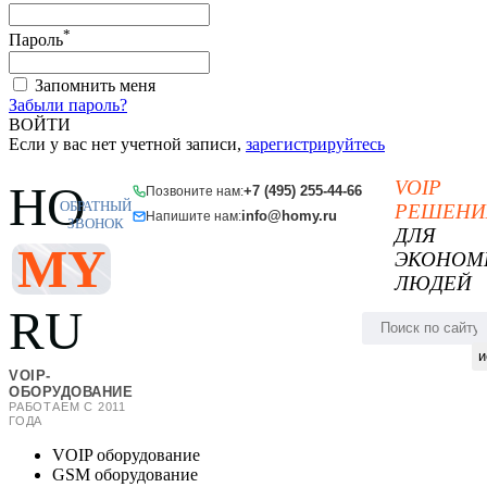
*
Пароль
Запомнить меня
Забыли пароль?
ВОЙТИ
Если у вас нет учетной записи,
зарегистрируйтесь
VOIP
HO
+7 (495) 255-44-66
Позвоните нам:
ОБРАТНЫЙ
РЕШЕНИ
info@homy.ru
Напишите нам:
ЗВОНОК
ДЛЯ
MY
ЭКОНОМ
ЛЮДЕЙ
RU
и
VOIP-
ОБОРУДОВАНИЕ
РАБОТАЕМ С 2011
ГОДА
VOIP оборудование
GSM оборудование