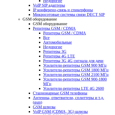
Недорогие
VoIP SIP адаптеры
IP конференц-связь и спикерфоны
Микросотовые системы связи DECT SIP
GSM оборудование
GSM оборудование
Репитеры GSM / CDMA
Репитеры GSM / CDMA
Все
Автомобильные
Недорогие
Репитеры 3G
Репитеры 4G LTE
Репитеры 3G 4G сигнала для дачи
Усилители-репитеры GSM 900 МГц
Усилители-репитеры GSM 1800 МГц
Усилители-репитеры GSM 2100 МГц
Усилители-репитеры GSM 900-1800
МГц
Усилители-репитеры LTE 4G 2600
Стационарные GSM телефоны
Антенны, ответвители, сплиттеры и т.д.
(gsm)
GSM шлюзы
VoIP GSM (CDMA, 3G) шлюзы