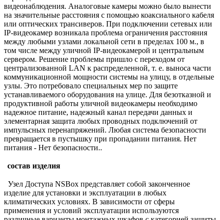
видеонаблюдения. Аналоговые камеры можно было вынести
на значительные расстояния с помощью коаксиального кабеля
или оптических трансиверов. При подключении сетевых или
IP-видеокамер возникала проблема ограничения расстояния
между любыми узлами локальной сети в пределах 100 м., в
том числе между уличной IP-видеокамерой и центральным
сервером. Решение проблемы пришло с переходом от
централизованной LAN к распределенной, т. е. выноса части
коммуникационной мощности системы на улицу, в отдельные
узлы. Это потребовало специальных мер по защите
устанавливаемого оборудования на улице. Для безотказной и
продуктивной работы уличной видеокамеры необходимо
надежное питание, надежный канал передачи данных и
элементарная защита любых проводных подключений от
импульсных перенапряжений. Любая система безопасности
превращается в пустышку при пропадании питания. Нет
питания - Нет безопасности..
состав изделия
Узел Доступа NSBox представляет собой законченное
изделие для установки и эксплуатации в любых
климатических условиях. В зависимости от сферы
применения и условий эксплуатации используются
различные варианты монтажных шкафов с категорией защиты