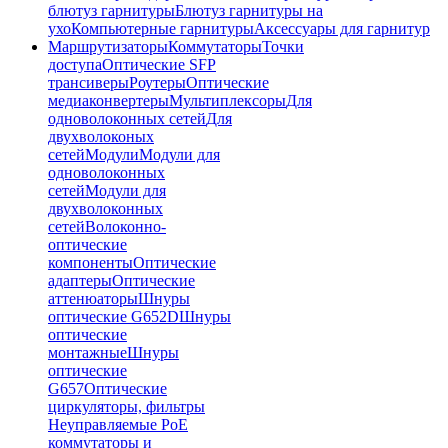
блютуз гарнитуры
Блютуз гарнитуры на
ухо
Компьютерные гарнитуры
Аксессуары для гарнитур
Маршрутизаторы
Коммутаторы
Точки
доступа
Оптические SFP
трансиверы
Роутеры
Оптические
медиаконвертеры
Мультиплексоры
Для
одноволоконных сетей
Для
двухволоконых
сетей
Модули
Модули для
одноволоконных
сетей
Модули для
двухволоконных
сетей
Волоконно-
оптические
компоненты
Оптические
адаптеры
Оптические
аттенюаторы
Шнуры
оптические G652D
Шнуры
оптические
монтажные
Шнуры
оптические
G657
Оптические
циркуляторы, фильтры
Неуправляемые PoE
коммутаторы и