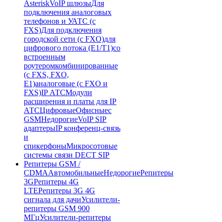
Asterisk
VoIP шлюзы
Для
подключения аналоговых
телефонов и УАТС (с
FXS)
Для подключения
городской сети (с FXO)
для
цифрового потока (E1/T1)
со
встроенным
роутером
комбинированные
(c FXS, FXO,
E1)
аналоговые (с FXO и
FXS)
IP АТС
Модули
расширения и платы для IP
АТС
Цифровые
Офисные
с
GSM
Недорогие
VoIP SIP
адаптеры
IP конференц-связь
и
спикерфоны
Микросотовые
системы связи DECT SIP
Репитеры GSM /
CDMA
Автомобильные
Недорогие
Репитеры
3G
Репитеры 4G
LTE
Репитеры 3G 4G
сигнала для дачи
Усилители-
репитеры GSM 900
МГц
Усилители-репитеры