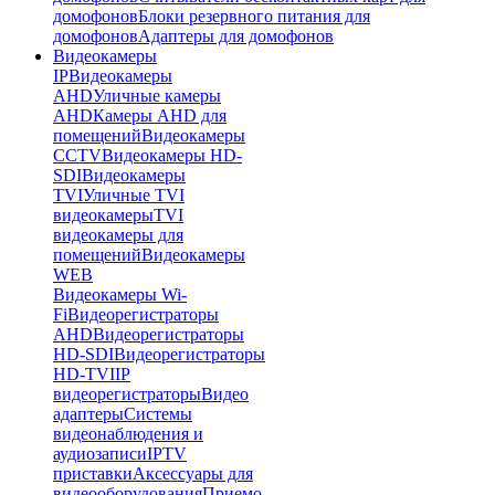
домофонов
Блоки резервного питания для
домофонов
Адаптеры для домофонов
Видеокамеры
IP
Видеокамеры
AHD
Уличные камеры
AHD
Камеры AHD для
помещений
Видеокамеры
CCTV
Видеокамеры HD-
SDI
Видеокамеры
TVI
Уличные TVI
видеокамеры
TVI
видеокамеры для
помещений
Видеокамеры
WEB
Видеокамеры Wi-
Fi
Видеорегистраторы
AHD
Видеорегистраторы
HD-SDI
Видеорегистраторы
HD-TVI
IP
видеорегистраторы
Видео
адаптеры
Системы
видеонаблюдения и
аудиозаписи
IPTV
приставки
Аксессуары для
видеооборудования
Приемо-