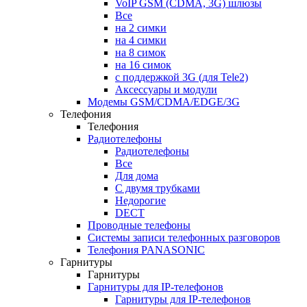
VoIP GSM (CDMA, 3G) шлюзы
Все
на 2 симки
на 4 симки
на 8 симок
на 16 симок
с поддержкой 3G (для Tele2)
Аксессуары и модули
Модемы GSM/CDMA/EDGE/3G
Телефония
Телефония
Радиотелефоны
Радиотелефоны
Все
Для дома
С двумя трубками
Недорогие
DECT
Проводные телефоны
Системы записи телефонных разговоров
Телефония PANASONIC
Гарнитуры
Гарнитуры
Гарнитуры для IP-телефонов
Гарнитуры для IP-телефонов