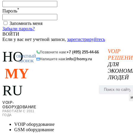
*
Пароль
Запомнить меня
Забыли пароль?
ВОЙТИ
Если у вас нет учетной записи,
зарегистрируйтесь
VOIP
HO
+7 (495) 255-44-66
Позвоните нам:
ОБРАТНЫЙ
РЕШЕНИ
info@homy.ru
Напишите нам:
ЗВОНОК
ДЛЯ
MY
ЭКОНОМ
ЛЮДЕЙ
RU
и
VOIP-
ОБОРУДОВАНИЕ
РАБОТАЕМ С 2011
ГОДА
VOIP оборудование
GSM оборудование