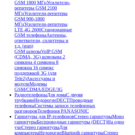
GSM 1800 МГц
Усилители-
репитеры GSM 2100
МГц
Усилители-репитеры
GSM 900-1800
МГц
Усилители-репитеры
LTE 4G 2600
Стационарные
GSM телефоны
Антенны,
ответвители, сплиттеры и
т.д. (gsm)
GSM шлюзы
VoIP GSM
(CDMA, 3G) шлюзы
на 2
симки
на 4 симки
на 8
симок
на 16 симок
с
поддержкой 3G (для
Tele2)
Аксессуары и
модули
Модемы
GSM/CDMA/EDGE/3G
Радиотелефоны
Для дома
С двумя
трубками
Недорогие
DECT
Проводные
телефоны
Системы записи телефонных
разговоров
Телефония PANASONIC
Гарнитуры для IP-телефонов
Стерео гарнитуры
Моно
гарнитуры
Беспроводные гарнитуры (DECT)
На одно
ухо
Стерео гарнитуры
Для
компьютера
Недорогие
Bluetooth гарнитуры
Стерео