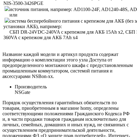
NIS-3500-3426PGE
источник питания, например: AD1100-24F, AD1240-48S, A
или
система бесперебойного питания с крепежом для АКБ (без 
установки АКБ), например:
СБП DR-24VDC-240VA с крепежом для АКБ 15Ah x2, СБП
360VA с крепежом для АКБ 7Ah x4
Название каждой модели и артикул продукта содержат
информацию о комплектации этого узла Доступа от
предопределенного монтажного шкафа с предустановленным
промышленным коммутатором, системой питания и
аксессуарами NSBon-xx.
Производитель
NSGate
Порядок осуществления гарантийных обязательств по
товарам, приобретенным в магазине homy, определены
соответствующими положениями Гражданского Кодекса РФ
и, в части продажи товаров гражданам исключительно для
личных, семейных, домашних и иных нужд, не связанных с
осуществлением предпринимательской деятельности,
положениями ФЗ «О защите прав потребителей». Интернет-