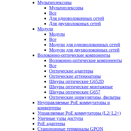
Мультиплексоры
Мультиплексоры
Все
Для одноволоконных сетей
Для двухволоконых сетей
Модули
Модули
Все
Модули для одноволоконных сетей
Модули для двухволоконных сетей
Волоконно-оптические компоненты
Волоконно-оптические компоненты
Все
Оптические адаптеры
Оптические аттенюаторы
Шнуры оптические G652D
Шнуры оптические монтажные
Шнуры оптические G657
Оптические циркуляторы, фильтры
Неуправляемые PoE коммутаторы и
конвертеры
Управляемые PoE коммутаторы (L2/ L2+)
Уличные узлы доступа
PoE адаптеры
Станционные терминалы GPON