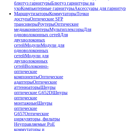
блютуз гарнитуры
Блютуз гарнитуры на
ухо
Компьютерные гарнитуры
Аксессуары для гарнитур
Маршрутизаторы
Коммутаторы
Точки
доступа
Оптические SFP
трансиверы
Роутеры
Оптические
медиаконвертеры
Мультиплексоры
Для
одноволоконных сетей
Для
двухволоконых
сетей
Модули
Модули для
одноволоконных
сетей
Модули для
двухволоконных
сетей
Волоконно-
оптические
компоненты
Оптические
адаптеры
Оптические
аттенюаторы
Шнуры
оптические G652D
Шнуры
оптические
монтажные
Шнуры
оптические
G657
Оптические
циркуляторы, фильтры
Неуправляемые PoE
коммутаторы и