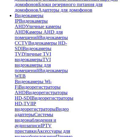
домофонов
Блоки резервного питания для
домофонов
Адаптеры для домофонов
Видеокамеры
IP
Видеокамеры
AHD
Уличные камеры
AHD
Камеры AHD для
помещений
Видеокамеры
CCTV
Видеокамеры HD-
SDI
Видеокамеры
TVI
Уличные TVI
видеокамеры
TVI
видеокамеры для
помещений
Видеокамеры
WEB
Видеокамеры Wi-
Fi
Видеорегистраторы
AHD
Видеорегистраторы
HD-SDI
Видеорегистраторы
HD-TVI
IP
видеорегистраторы
Видео
адаптеры
Системы
видеонаблюдения и
аудиозаписи
IPTV
приставки
Аксессуары для
видеооборудования
Приемо-