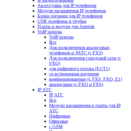
IP видеотелефоны
Аксессуары для IP телефонов
Модули расширения IP телефонов
Блоки питания для IP телефонов
USB телефоны и трубки
Платы и модули для Asterisk
VoIP шлюзы
VoIP шлюзы
Все
Для подключения аналоговых
телефонов и УАТС (с FXS)
Для подключения городской сети (с
FXO)
для цифрового потока (E1/T1)
со встроенным роутером
комбинированные (c FXS, FXO, E1)
аналоговые (с FXO и FXS)
IP АТС
IP АТС
Все
Модули расширения и платы для IP
АТС
Цифровые
Офисные
с GSM