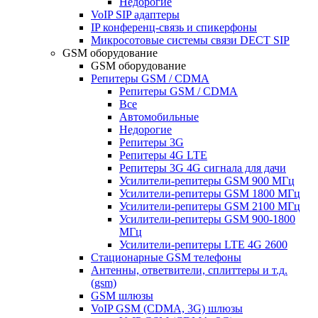
Недорогие
VoIP SIP адаптеры
IP конференц-связь и спикерфоны
Микросотовые системы связи DECT SIP
GSM оборудование
GSM оборудование
Репитеры GSM / CDMA
Репитеры GSM / CDMA
Все
Автомобильные
Недорогие
Репитеры 3G
Репитеры 4G LTE
Репитеры 3G 4G сигнала для дачи
Усилители-репитеры GSM 900 МГц
Усилители-репитеры GSM 1800 МГц
Усилители-репитеры GSM 2100 МГц
Усилители-репитеры GSM 900-1800
МГц
Усилители-репитеры LTE 4G 2600
Стационарные GSM телефоны
Антенны, ответвители, сплиттеры и т.д.
(gsm)
GSM шлюзы
VoIP GSM (CDMA, 3G) шлюзы