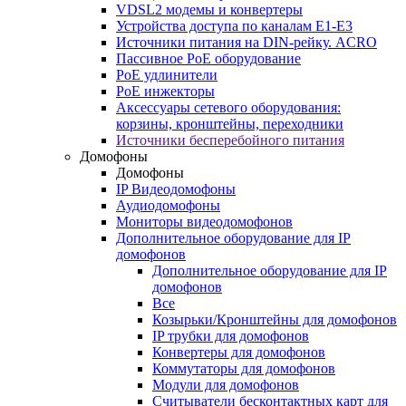
VDSL2 модемы и конвертеры
Устройства доступа по каналам E1-E3
Источники питания на DIN-рейку. ACRO
Пассивное PoE оборудование
PoE удлинители
PoE инжекторы
Аксессуары сетевого оборудования:
корзины, кронштейны, переходники
Источники бесперебойного питания
Домофоны
Домофоны
IP Видеодомофоны
Аудиодомофоны
Мониторы видеодомофонов
Дополнительное оборудование для IP
домофонов
Дополнительное оборудование для IP
домофонов
Все
Козырьки/Кронштейны для домофонов
IP трубки для домофонов
Конвертеры для домофонов
Коммутаторы для домофонов
Модули для домофонов
Считыватели бесконтактных карт для