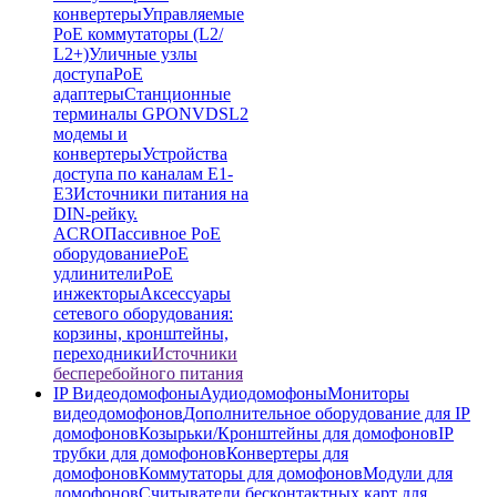
конвертеры
Управляемые
PoE коммутаторы (L2/
L2+)
Уличные узлы
доступа
PoE
адаптеры
Станционные
терминалы GPON
VDSL2
модемы и
конвертеры
Устройства
доступа по каналам E1-
E3
Источники питания на
DIN-рейку.
ACRO
Пассивное PoE
оборудование
PoE
удлинители
PoE
инжекторы
Аксессуары
сетевого оборудования:
корзины, кронштейны,
переходники
Источники
бесперебойного питания
IP Видеодомофоны
Аудиодомофоны
Мониторы
видеодомофонов
Дополнительное оборудование для IP
домофонов
Козырьки/Кронштейны для домофонов
IP
трубки для домофонов
Конвертеры для
домофонов
Коммутаторы для домофонов
Модули для
домофонов
Считыватели бесконтактных карт для