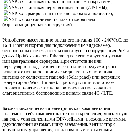
NSB-xx: листовая сталь с порошковым покрытием;
NSV-xx: листовая нержавеющая сталь (AISI 304);
NSP-xx: армированный стекловолокном полиэстер;
NSE-xx: алюминиевый сплав с покрытием
(взрывозащищенная конструкция);
Устройство имеет линию внешнего питания 100 - 240VAC, до
16-и Ethernet портов для подключения IP-видеокамер,
беспроводных точек доступа или другого оборудования PoE и
до 4-х Uplink - каналов Ethernet для связи с другими узлами
или центральным сервером. При отсутствии или
нерегулярной подаче внешнего питания предусмотрены
решения с использованием альтернативных источников
питания от солнечных панелей (Solar panel) или ветряных
генераторов (Wind Turbine). При отсутствии или отказе
волоконно-оптических каналов могут использоваться
альтернативные беспроводные каналы связи 4G / LTE.
Базовая механическая и электрическая комплектация
включает в себя комплект настенного крепления, монтажную
панель с установленными DIN-рейками, проходные клеммы,
двухполюсный автомат, шину заземления, вентилятор с
термостатом управления, согласованный с заказчиком