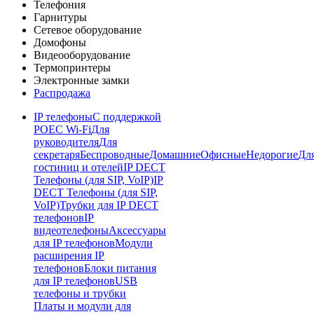
Телефония
Гарнитуры
Сетевое оборудование
Домофоны
Видеооборудование
Термопринтеры
Электронные замки
Распродажа
IP телефоны
С поддержкой
POE
C Wi-Fi
Для
руководителя
Для
секретаря
Беспроводные
Домашние
Офисные
Недорогие
Дл
гостиниц и отелей
IP DECT
Телефоны (для SIP, VoIP)
IP
DECT Телефоны (для SIP,
VoIP)
Трубки для IP DECT
телефонов
IP
видеотелефоны
Аксессуары
для IP телефонов
Модули
расширения IP
телефонов
Блоки питания
для IP телефонов
USB
телефоны и трубки
Платы и модули для