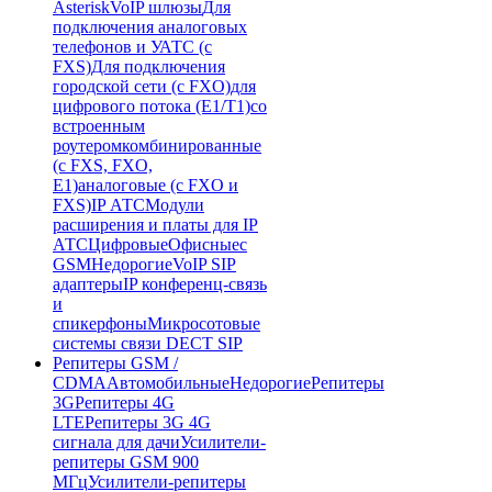
Asterisk
VoIP шлюзы
Для
подключения аналоговых
телефонов и УАТС (с
FXS)
Для подключения
городской сети (с FXO)
для
цифрового потока (E1/T1)
со
встроенным
роутером
комбинированные
(c FXS, FXO,
E1)
аналоговые (с FXO и
FXS)
IP АТС
Модули
расширения и платы для IP
АТС
Цифровые
Офисные
с
GSM
Недорогие
VoIP SIP
адаптеры
IP конференц-связь
и
спикерфоны
Микросотовые
системы связи DECT SIP
Репитеры GSM /
CDMA
Автомобильные
Недорогие
Репитеры
3G
Репитеры 4G
LTE
Репитеры 3G 4G
сигнала для дачи
Усилители-
репитеры GSM 900
МГц
Усилители-репитеры