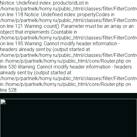
Notice: Undefined index: productsIdList in
/home/p/partnelk/homy.ru/public_html/classes/filter/FilterContro
on line 118 Notice: Undefined index: propertyCodes in
/home/p/partnelk/homy.ru/public_html/classes/filter/FilterContro
on line 121 Warning: count(): Parameter must be an array or an
object that implements Countable in
/home/p/partnelk/homy.ru/public_html/classes/filter/FilterContro
on line 195 Warning: Cannot modify header information -
headers already sent by (output started at
/home/p/partnelk/homy.ru/public_html/classes/filter/FilterContro
in /home/p/partnelk/homy.ru/public_html/core/Router.php on
line 530 Warning: Cannot modify header information - headers
already sent by (output started at
/home/p/partnelk/homy.ru/public_html/classes/filter/FilterContro
in /home/p/partnelk/homy.ru/public_html/core/Router.php on
line 528
Меню