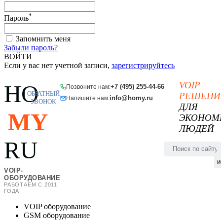
*
Пароль
Запомнить меня
Забыли пароль?
ВОЙТИ
Если у вас нет учетной записи,
зарегистрируйтесь
VOIP
HO
+7 (495) 255-44-66
Позвоните нам:
ОБРАТНЫЙ
РЕШЕНИ
info@homy.ru
Напишите нам:
ЗВОНОК
ДЛЯ
MY
ЭКОНОМ
ЛЮДЕЙ
RU
и
VOIP-
ОБОРУДОВАНИЕ
РАБОТАЕМ С 2011
ГОДА
VOIP оборудование
GSM оборудование