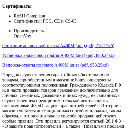
Сертификаты
RoSH Compliant
Сертификаты: FCC, CE и CS-03
Производитель
OpenVox
Описание аналоговой платы A400М (анг) (pdf, 716.17кб)
Установка аналоговой платы A400М (анг) (pdf, 880.34кб)
Вопросы-ответы по плате A400М (анг) (pdf, 953.29кб)
Порядок осуществления гарантийных обязательств по
товарам, приобретенным в магазине homy, определены
соответствующими положениями Гражданского Кодекса РФ
и, в части продажи товаров гражданам исключительно для
личных, семейных, домашних и иных нужд, не связанных с
осуществлением предпринимательской деятельности,
положениями ФЗ «О защите прав потребителей». Интернет-
магазин является дистанционным способом продажи, таким
образом, в отношении такого способа продажи действуют
особые правила. Эти правила регулируются статьей 26.1 ФЗ
«О защите прав потребителей», а также «Правилами продажи