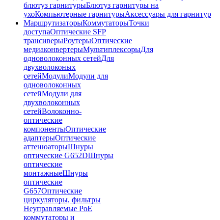
блютуз гарнитуры
Блютуз гарнитуры на
ухо
Компьютерные гарнитуры
Аксессуары для гарнитур
Маршрутизаторы
Коммутаторы
Точки
доступа
Оптические SFP
трансиверы
Роутеры
Оптические
медиаконвертеры
Мультиплексоры
Для
одноволоконных сетей
Для
двухволоконых
сетей
Модули
Модули для
одноволоконных
сетей
Модули для
двухволоконных
сетей
Волоконно-
оптические
компоненты
Оптические
адаптеры
Оптические
аттенюаторы
Шнуры
оптические G652D
Шнуры
оптические
монтажные
Шнуры
оптические
G657
Оптические
циркуляторы, фильтры
Неуправляемые PoE
коммутаторы и