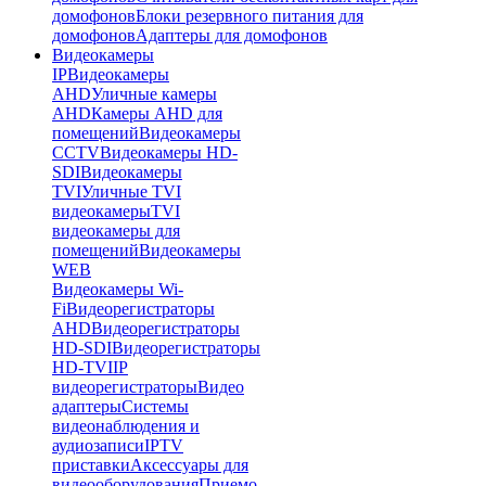
домофонов
Блоки резервного питания для
домофонов
Адаптеры для домофонов
Видеокамеры
IP
Видеокамеры
AHD
Уличные камеры
AHD
Камеры AHD для
помещений
Видеокамеры
CCTV
Видеокамеры HD-
SDI
Видеокамеры
TVI
Уличные TVI
видеокамеры
TVI
видеокамеры для
помещений
Видеокамеры
WEB
Видеокамеры Wi-
Fi
Видеорегистраторы
AHD
Видеорегистраторы
HD-SDI
Видеорегистраторы
HD-TVI
IP
видеорегистраторы
Видео
адаптеры
Системы
видеонаблюдения и
аудиозаписи
IPTV
приставки
Аксессуары для
видеооборудования
Приемо-