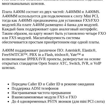
многоканальных шлюзов.
Плата A400М состоит из двух частей: A400MM и A400MS.
A400MM используется для подключения к слоту Mini PCI,
тогда как A400MS предназначена для установки FXS/FXO
модулей.На плате A400М размещено 4 банка для модулей.
Каждый банк поддерживает один аналоговый интерфейс.
Таким образом, на карту может быть установлено четыре FXO
или FXS модулей. Масштабируемость системы
обеспечивается простым приобретением еще одной платы.
A400М поддерживает различное ПО: Asterisk®, Elastix®,
FreeSWITCH™, PBX in a Flash, trixbox®, Yate™ и
всевозможные IPPBX/IVR проекты, развернутые на основе
открытых стандартов Open Source АТС, Switch, IVR, и VoIP
шлюзах.
Передача Caller ID и Caller ID в режиме ожидания
Поддержка ADSI телефонов
Настраиваемая частота прерывания
Взаимозаменяемые модули FXS и FXO
До 4 одновременных PSTN звонков (для mini PCI слота)