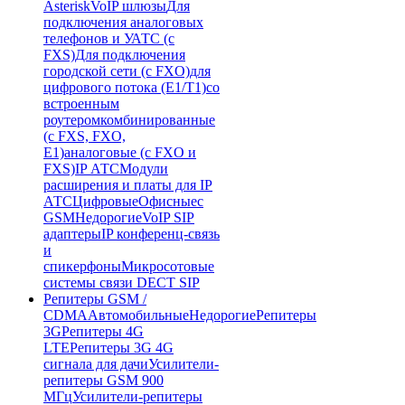
Asterisk
VoIP шлюзы
Для
подключения аналоговых
телефонов и УАТС (с
FXS)
Для подключения
городской сети (с FXO)
для
цифрового потока (E1/T1)
со
встроенным
роутером
комбинированные
(c FXS, FXO,
E1)
аналоговые (с FXO и
FXS)
IP АТС
Модули
расширения и платы для IP
АТС
Цифровые
Офисные
с
GSM
Недорогие
VoIP SIP
адаптеры
IP конференц-связь
и
спикерфоны
Микросотовые
системы связи DECT SIP
Репитеры GSM /
CDMA
Автомобильные
Недорогие
Репитеры
3G
Репитеры 4G
LTE
Репитеры 3G 4G
сигнала для дачи
Усилители-
репитеры GSM 900
МГц
Усилители-репитеры