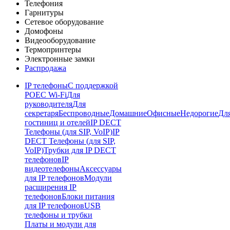
Телефония
Гарнитуры
Сетевое оборудование
Домофоны
Видеооборудование
Термопринтеры
Электронные замки
Распродажа
IP телефоны
С поддержкой
POE
C Wi-Fi
Для
руководителя
Для
секретаря
Беспроводные
Домашние
Офисные
Недорогие
Дл
гостиниц и отелей
IP DECT
Телефоны (для SIP, VoIP)
IP
DECT Телефоны (для SIP,
VoIP)
Трубки для IP DECT
телефонов
IP
видеотелефоны
Аксессуары
для IP телефонов
Модули
расширения IP
телефонов
Блоки питания
для IP телефонов
USB
телефоны и трубки
Платы и модули для