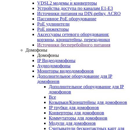
VDSL2 модемы и конвертеры
Устройства доступа по каналам E1-E3
Источники питания на DIN-рейку. ACRO
Пассивное PoE оборудование
PoE удлинители
PoE инжекторы
Аксессуары сетевого оборудования:
корзины, кронштейны, переходники
Источники бесперебойного питания
Домофоны
Домофоны
IP Видеодомофоны
Аудиодомофоны
Мониторы видеодомофонов
Дополнительное оборудование для IP
домофонов
Дополнительное оборудование для IP
домофонов
Все
Козырьки/Кронштейны для домофонов
IP трубки для домофонов
Конвертеры для домофонов
Коммутаторы для домофонов
Модули для домофонов
Считыватели бесконтактных карт для