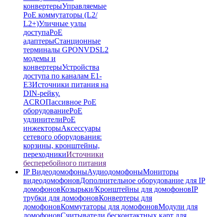
конвертеры
Управляемые
PoE коммутаторы (L2/
L2+)
Уличные узлы
доступа
PoE
адаптеры
Станционные
терминалы GPON
VDSL2
модемы и
конвертеры
Устройства
доступа по каналам E1-
E3
Источники питания на
DIN-рейку.
ACRO
Пассивное PoE
оборудование
PoE
удлинители
PoE
инжекторы
Аксессуары
сетевого оборудования:
корзины, кронштейны,
переходники
Источники
бесперебойного питания
IP Видеодомофоны
Аудиодомофоны
Мониторы
видеодомофонов
Дополнительное оборудование для IP
домофонов
Козырьки/Кронштейны для домофонов
IP
трубки для домофонов
Конвертеры для
домофонов
Коммутаторы для домофонов
Модули для
домофонов
Считыватели бесконтактных карт для