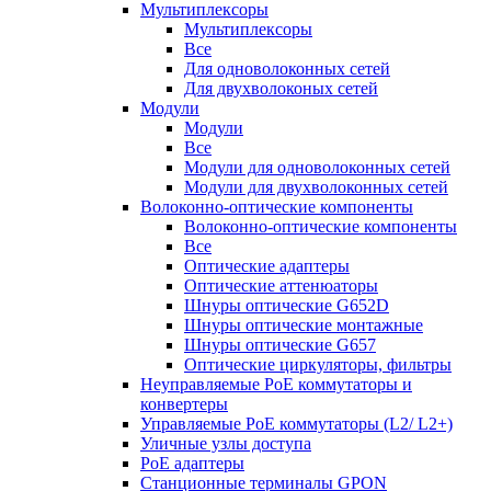
Мультиплексоры
Мультиплексоры
Все
Для одноволоконных сетей
Для двухволоконых сетей
Модули
Модули
Все
Модули для одноволоконных сетей
Модули для двухволоконных сетей
Волоконно-оптические компоненты
Волоконно-оптические компоненты
Все
Оптические адаптеры
Оптические аттенюаторы
Шнуры оптические G652D
Шнуры оптические монтажные
Шнуры оптические G657
Оптические циркуляторы, фильтры
Неуправляемые PoE коммутаторы и
конвертеры
Управляемые PoE коммутаторы (L2/ L2+)
Уличные узлы доступа
PoE адаптеры
Станционные терминалы GPON