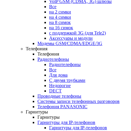
VoIP GSM (CDMA, 3G) шлюзы
Все
на 2 симки
на 4 симки
на 8 симок
на 16 симок
с поддержкой 3G (для Tele2)
Аксессуары и модули
Модемы GSM/CDMA/EDGE/3G
Телефония
Телефония
Радиотелефоны
Радиотелефоны
Все
Для дома
С двумя трубками
Недорогие
DECT
Проводные телефоны
Системы записи телефонных разговоров
Телефония PANASONIC
Гарнитуры
Гарнитуры
Гарнитуры для IP-телефонов
Гарнитуры для IP-телефонов