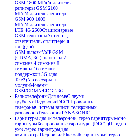
GSM 1800 МГц
Усилители-
репитеры GSM 2100
МГц
Усилители-репитеры
GSM 900-1800
МГц
Усилители-репитеры
LTE 4G 2600
Стационарные
GSM телефоны
Антенны,
ответвители, сплиттеры и
т.д. (gsm)
GSM шлюзы
VoIP GSM
(CDMA, 3G) шлюзы
на 2
симки
на 4 симки
на 8
симок
на 16 симок
с
поддержкой 3G (для
Tele2)
Аксессуары и
модули
Модемы
GSM/CDMA/EDGE/3G
Радиотелефоны
Для дома
С двумя
трубками
Недорогие
DECT
Проводные
телефоны
Системы записи телефонных
разговоров
Телефония PANASONIC
Гарнитуры для IP-телефонов
Стерео гарнитуры
Моно
гарнитуры
Беспроводные гарнитуры (DECT)
На одно
ухо
Стерео гарнитуры
Для
компьютера
Недорогие
Bluetooth гарнитуры
Стерео