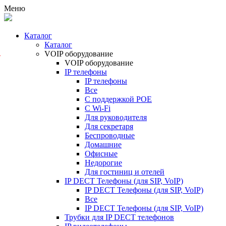
Меню
Каталог
Каталог
VOIP оборудование
F
VOIP оборудование
X
IP телефоны
S
IP телефоны
a
Все
n
С поддержкой POE
d
C Wi-Fi
F
Для руководителя
X
Для секретаря
O
Беспроводные
Домашние
Офисные
Недорогие
Для гостиниц и отелей
IP DECT Телефоны (для SIP, VoIP)
IP DECT Телефоны (для SIP, VoIP)
Все
IP DECT Телефоны (для SIP, VoIP)
Трубки для IP DECT телефонов