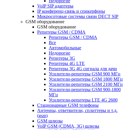
Недорогие
VoIP SIP адаптеры
IP конференц-связь и спикерфоны
Микросотовые системы связи DECT SIP
GSM оборудование
GSM оборудование
Репитеры GSM / CDMA
Репитеры GSM / CDMA
Все
Автомобильные
Недорогие
Репитеры 3G
Репитеры 4G LTE
Репитеры 3G 4G сигнала для дачи
Усилители-репитеры GSM 900 МГц
Усилители-репитеры GSM 1800 МГц
Усилители-репитеры GSM 2100 МГц
Усилители-репитеры GSM 900-1800
МГц
Усилители-репитеры LTE 4G 2600
Стационарные GSM телефоны
Антенны, ответвители, сплиттеры и т.д.
(gsm)
GSM шлюзы
VoIP GSM (CDMA, 3G) шлюзы