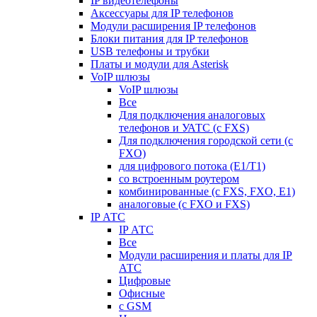
IP видеотелефоны
Аксессуары для IP телефонов
Модули расширения IP телефонов
Блоки питания для IP телефонов
USB телефоны и трубки
Платы и модули для Asterisk
VoIP шлюзы
VoIP шлюзы
Все
Для подключения аналоговых
телефонов и УАТС (с FXS)
Для подключения городской сети (с
FXO)
для цифрового потока (E1/T1)
со встроенным роутером
комбинированные (c FXS, FXO, E1)
аналоговые (с FXO и FXS)
IP АТС
IP АТС
Все
Модули расширения и платы для IP
АТС
Цифровые
Офисные
с GSM