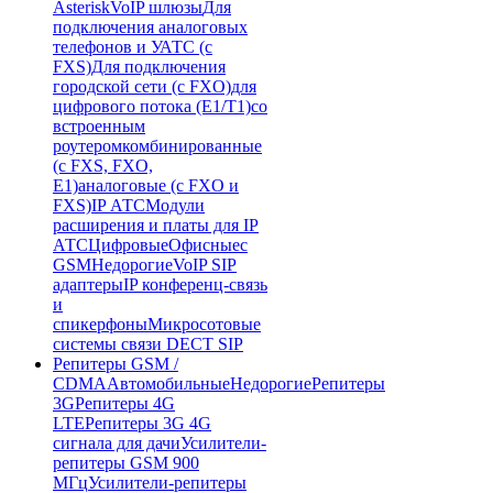
Asterisk
VoIP шлюзы
Для
подключения аналоговых
телефонов и УАТС (с
FXS)
Для подключения
городской сети (с FXO)
для
цифрового потока (E1/T1)
со
встроенным
роутером
комбинированные
(c FXS, FXO,
E1)
аналоговые (с FXO и
FXS)
IP АТС
Модули
расширения и платы для IP
АТС
Цифровые
Офисные
с
GSM
Недорогие
VoIP SIP
адаптеры
IP конференц-связь
и
спикерфоны
Микросотовые
системы связи DECT SIP
Репитеры GSM /
CDMA
Автомобильные
Недорогие
Репитеры
3G
Репитеры 4G
LTE
Репитеры 3G 4G
сигнала для дачи
Усилители-
репитеры GSM 900
МГц
Усилители-репитеры