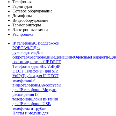
Телефония
Гарнитуры
Сетевое оборудование
Домофоны
Видеооборудование
Термопринтеры
Электронные замки
Распродажа
IP телефоны
С поддержкой
POE
C Wi-Fi
Для
руководителя
Для
секретаря
Беспроводные
Домашние
Офисные
Недорогие
Дл
гостиниц и отелей
IP DECT
Телефоны (для SIP, VoIP)
IP
DECT Телефоны (для SIP,
VoIP)
Трубки для IP DECT
телефонов
IP
видеотелефоны
Аксессуары
для IP телефонов
Модули
расширения IP
телефонов
Блоки питания
для IP телефонов
USB
телефоны и трубки
Платы и модули для