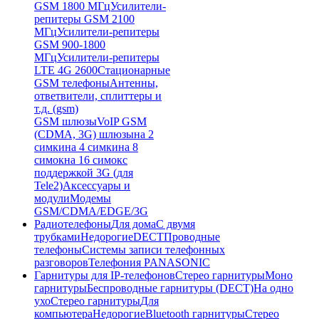
GSM 1800 МГц
Усилители-
репитеры GSM 2100
МГц
Усилители-репитеры
GSM 900-1800
МГц
Усилители-репитеры
LTE 4G 2600
Стационарные
GSM телефоны
Антенны,
ответвители, сплиттеры и
т.д. (gsm)
GSM шлюзы
VoIP GSM
(CDMA, 3G) шлюзы
на 2
симки
на 4 симки
на 8
симок
на 16 симок
с
поддержкой 3G (для
Tele2)
Аксессуары и
модули
Модемы
GSM/CDMA/EDGE/3G
Радиотелефоны
Для дома
С двумя
трубками
Недорогие
DECT
Проводные
телефоны
Системы записи телефонных
разговоров
Телефония PANASONIC
Гарнитуры для IP-телефонов
Стерео гарнитуры
Моно
гарнитуры
Беспроводные гарнитуры (DECT)
На одно
ухо
Стерео гарнитуры
Для
компьютера
Недорогие
Bluetooth гарнитуры
Стерео