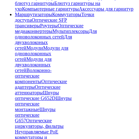
блютуз гарнитуры
Блютуз гарнитуры на
ухо
Компьютерные гарнитуры
Аксессуары для гарнитур
Маршрутизаторы
Коммутаторы
Точки
доступа
Оптические SFP
трансиверы
Роутеры
Оптические
медиаконвертеры
Мультиплексоры
Для
одноволоконных сетей
Для
двухволоконых
сетей
Модули
Модули для
одноволоконных
сетей
Модули для
двухволоконных
сетей
Волоконно-
оптические
компоненты
Оптические
адаптеры
Оптические
аттенюаторы
Шнуры
оптические G652D
Шнуры
оптические
монтажные
Шнуры
оптические
G657
Оптические
циркуляторы, фильтры
Неуправляемые PoE
коммутаторы и