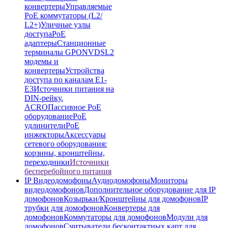
конвертеры
Управляемые
PoE коммутаторы (L2/
L2+)
Уличные узлы
доступа
PoE
адаптеры
Станционные
терминалы GPON
VDSL2
модемы и
конвертеры
Устройства
доступа по каналам E1-
E3
Источники питания на
DIN-рейку.
ACRO
Пассивное PoE
оборудование
PoE
удлинители
PoE
инжекторы
Аксессуары
сетевого оборудования:
корзины, кронштейны,
переходники
Источники
бесперебойного питания
IP Видеодомофоны
Аудиодомофоны
Мониторы
видеодомофонов
Дополнительное оборудование для IP
домофонов
Козырьки/Кронштейны для домофонов
IP
трубки для домофонов
Конвертеры для
домофонов
Коммутаторы для домофонов
Модули для
домофонов
Считыватели бесконтактных карт для