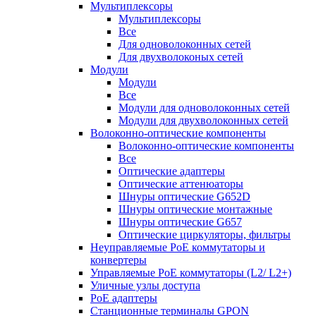
Мультиплексоры
Мультиплексоры
Все
Для одноволоконных сетей
Для двухволоконых сетей
Модули
Модули
Все
Модули для одноволоконных сетей
Модули для двухволоконных сетей
Волоконно-оптические компоненты
Волоконно-оптические компоненты
Все
Оптические адаптеры
Оптические аттенюаторы
Шнуры оптические G652D
Шнуры оптические монтажные
Шнуры оптические G657
Оптические циркуляторы, фильтры
Неуправляемые PoE коммутаторы и
конвертеры
Управляемые PoE коммутаторы (L2/ L2+)
Уличные узлы доступа
PoE адаптеры
Станционные терминалы GPON