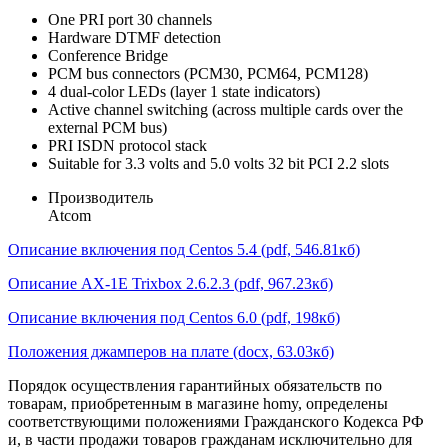
One PRI port 30 channels
Hardware DTMF detection
Conference Bridge
PCM bus connectors (PCM30, PCM64, PCM128)
4 dual-color LEDs (layer 1 state indicators)
Active channel switching (across multiple cards over the
external PCM bus)
PRI ISDN protocol stack
Suitable for 3.3 volts and 5.0 volts 32 bit PCI 2.2 slots
Производитель
Atcom
Описание включения под Centos 5.4 (pdf, 546.81кб)
Описание AX-1E Trixbox 2.6.2.3 (pdf, 967.23кб)
Описание включения под Centos 6.0 (pdf, 198кб)
Положения джамперов на плате (docx, 63.03кб)
Порядок осуществления гарантийных обязательств по
товарам, приобретенным в магазине homy, определены
соответствующими положениями Гражданского Кодекса РФ
и, в части продажи товаров гражданам исключительно для