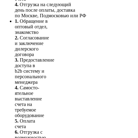
4.
Отгрузка на следующий
день после оплаты, доставка
по Москве, Подмосковью или РФ
1.
Обращение в
оптовый отдел,
знакомство
2.
Согласование
и заключение
дилерского
договора
3.
Пре­до­ста­вле­ние
доступа в
b2b систему и
персо­нального
мене­джера
4.
Само­сто­-
ятель­ное
выставление
счета на
требуемое
оборудование
5.
Оплата
счета
6.
Отгрузка с
возможностью