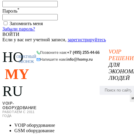
*
Пароль
Запомнить меня
Забыли пароль?
ВОЙТИ
Если у вас нет учетной записи,
зарегистрируйтесь
VOIP
HO
+7 (495) 255-44-66
Позвоните нам:
ОБРАТНЫЙ
РЕШЕНИ
info@homy.ru
Напишите нам:
ЗВОНОК
ДЛЯ
MY
ЭКОНОМ
ЛЮДЕЙ
RU
и
VOIP-
ОБОРУДОВАНИЕ
РАБОТАЕМ С 2011
ГОДА
VOIP оборудование
GSM оборудование