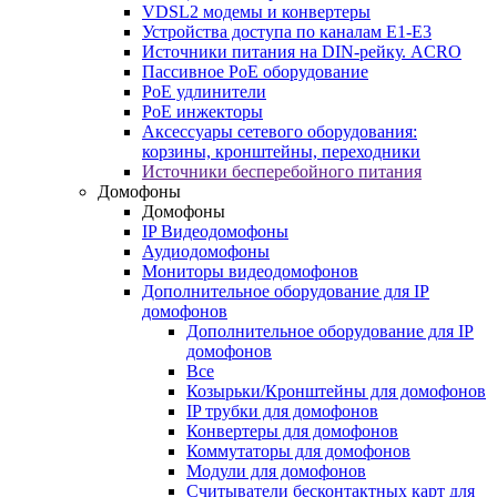
VDSL2 модемы и конвертеры
Устройства доступа по каналам E1-E3
Источники питания на DIN-рейку. ACRO
Пассивное PoE оборудование
PoE удлинители
PoE инжекторы
Аксессуары сетевого оборудования:
корзины, кронштейны, переходники
Источники бесперебойного питания
Домофоны
Домофоны
IP Видеодомофоны
Аудиодомофоны
Мониторы видеодомофонов
Дополнительное оборудование для IP
домофонов
Дополнительное оборудование для IP
домофонов
Все
Козырьки/Кронштейны для домофонов
IP трубки для домофонов
Конвертеры для домофонов
Коммутаторы для домофонов
Модули для домофонов
Считыватели бесконтактных карт для