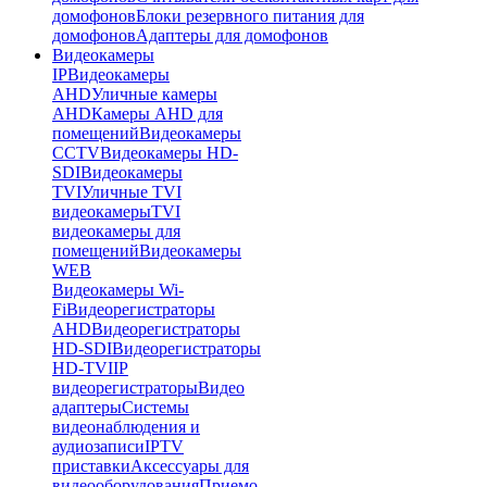
домофонов
Блоки резервного питания для
домофонов
Адаптеры для домофонов
Видеокамеры
IP
Видеокамеры
AHD
Уличные камеры
AHD
Камеры AHD для
помещений
Видеокамеры
CCTV
Видеокамеры HD-
SDI
Видеокамеры
TVI
Уличные TVI
видеокамеры
TVI
видеокамеры для
помещений
Видеокамеры
WEB
Видеокамеры Wi-
Fi
Видеорегистраторы
AHD
Видеорегистраторы
HD-SDI
Видеорегистраторы
HD-TVI
IP
видеорегистраторы
Видео
адаптеры
Системы
видеонаблюдения и
аудиозаписи
IPTV
приставки
Аксессуары для
видеооборудования
Приемо-