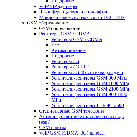
Недорогие
VoIP SIP адаптеры
IP конференц-связь и спикерфоны
Микросотовые системы связи DECT SIP
GSM оборудование
GSM оборудование
Репитеры GSM / CDMA
Репитеры GSM / CDMA
Все
Автомобильные
Недорогие
Репитеры 3G
Репитеры 4G LTE
Репитеры 3G 4G сигнала для дачи
Усилители-репитеры GSM 900 МГц
Усилители-репитеры GSM 1800 МГц
Усилители-репитеры GSM 2100 МГц
Усилители-репитеры GSM 900-1800
МГц
Усилители-репитеры LTE 4G 2600
Стационарные GSM телефоны
Антенны, ответвители, сплиттеры и т.д.
(gsm)
GSM шлюзы
VoIP GSM (CDMA, 3G) шлюзы