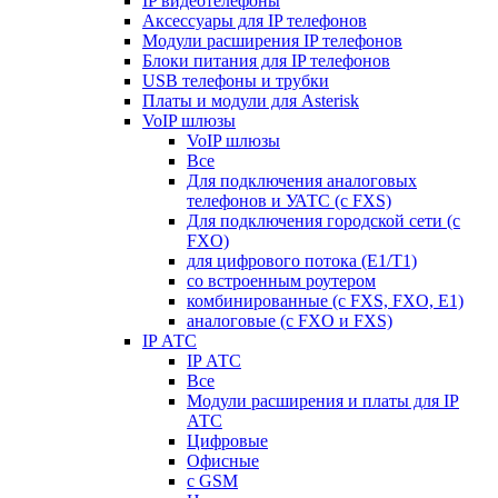
IP видеотелефоны
Аксессуары для IP телефонов
Модули расширения IP телефонов
Блоки питания для IP телефонов
USB телефоны и трубки
Платы и модули для Asterisk
VoIP шлюзы
VoIP шлюзы
Все
Для подключения аналоговых
телефонов и УАТС (с FXS)
Для подключения городской сети (с
FXO)
для цифрового потока (E1/T1)
со встроенным роутером
комбинированные (c FXS, FXO, E1)
аналоговые (с FXO и FXS)
IP АТС
IP АТС
Все
Модули расширения и платы для IP
АТС
Цифровые
Офисные
с GSM