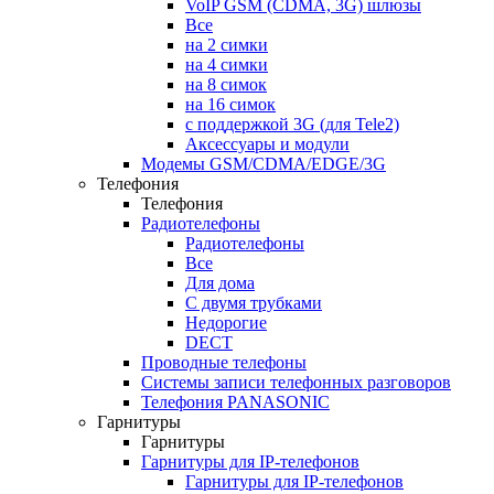
VoIP GSM (CDMA, 3G) шлюзы
Все
на 2 симки
на 4 симки
на 8 симок
на 16 симок
с поддержкой 3G (для Tele2)
Аксессуары и модули
Модемы GSM/CDMA/EDGE/3G
Телефония
Телефония
Радиотелефоны
Радиотелефоны
Все
Для дома
С двумя трубками
Недорогие
DECT
Проводные телефоны
Системы записи телефонных разговоров
Телефония PANASONIC
Гарнитуры
Гарнитуры
Гарнитуры для IP-телефонов
Гарнитуры для IP-телефонов