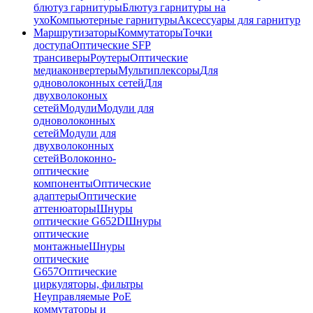
блютуз гарнитуры
Блютуз гарнитуры на
ухо
Компьютерные гарнитуры
Аксессуары для гарнитур
Маршрутизаторы
Коммутаторы
Точки
доступа
Оптические SFP
трансиверы
Роутеры
Оптические
медиаконвертеры
Мультиплексоры
Для
одноволоконных сетей
Для
двухволоконых
сетей
Модули
Модули для
одноволоконных
сетей
Модули для
двухволоконных
сетей
Волоконно-
оптические
компоненты
Оптические
адаптеры
Оптические
аттенюаторы
Шнуры
оптические G652D
Шнуры
оптические
монтажные
Шнуры
оптические
G657
Оптические
циркуляторы, фильтры
Неуправляемые PoE
коммутаторы и