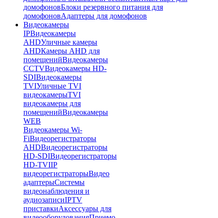
домофонов
Блоки резервного питания для
домофонов
Адаптеры для домофонов
Видеокамеры
IP
Видеокамеры
AHD
Уличные камеры
AHD
Камеры AHD для
помещений
Видеокамеры
CCTV
Видеокамеры HD-
SDI
Видеокамеры
TVI
Уличные TVI
видеокамеры
TVI
видеокамеры для
помещений
Видеокамеры
WEB
Видеокамеры Wi-
Fi
Видеорегистраторы
AHD
Видеорегистраторы
HD-SDI
Видеорегистраторы
HD-TVI
IP
видеорегистраторы
Видео
адаптеры
Системы
видеонаблюдения и
аудиозаписи
IPTV
приставки
Аксессуары для
видеооборудования
Приемо-