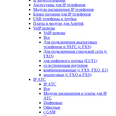
IP видеотелефоны
Аксессуары для IP телефонов
Модули расширения IP телефонов
Блоки питания для IP телефонов
USB телефоны и трубки
Платы и модули для Asterisk
VoIP шлюзы
VoIP шлюзы
Все
Для подключения аналоговых
телефонов и УАТС (с FXS)
Для подключения городской сети (с
FXO)
для цифрового потока (E1/T1)
со встроенным роутером
комбинированные (c FXS, FXO, E1)
аналоговые (с FXO и FXS)
IP АТС
IP АТС
Все
Модули расширения и платы для IP
АТС
Цифровые
Офисные
с GSM