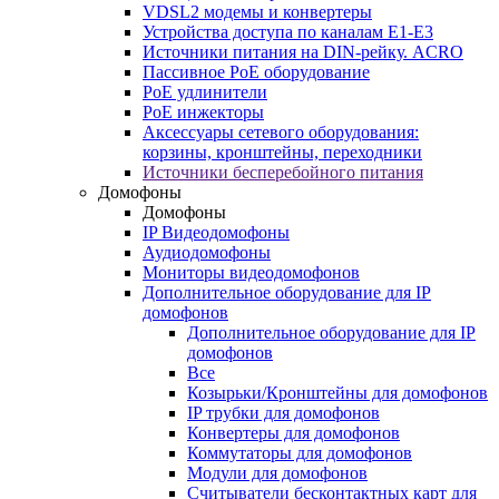
VDSL2 модемы и конвертеры
Устройства доступа по каналам E1-E3
Источники питания на DIN-рейку. ACRO
Пассивное PoE оборудование
PoE удлинители
PoE инжекторы
Аксессуары сетевого оборудования:
корзины, кронштейны, переходники
Источники бесперебойного питания
Домофоны
Домофоны
IP Видеодомофоны
Аудиодомофоны
Мониторы видеодомофонов
Дополнительное оборудование для IP
домофонов
Дополнительное оборудование для IP
домофонов
Все
Козырьки/Кронштейны для домофонов
IP трубки для домофонов
Конвертеры для домофонов
Коммутаторы для домофонов
Модули для домофонов
Считыватели бесконтактных карт для