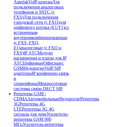
Asterisk
VoIP шлюзы
Для
подключения аналоговых
телефонов и УАТС (с
FXS)
Для подключения
городской сети (с FXO)
для
цифрового потока (E1/T1)
со
встроенным
роутером
комбинированные
(c FXS, FXO,
E1)
аналоговые (с FXO и
FXS)
IP АТС
Модули
расширения и платы для IP
АТС
Цифровые
Офисные
с
GSM
Недорогие
VoIP SIP
адаптеры
IP конференц-связь
и
спикерфоны
Микросотовые
системы связи DECT SIP
Репитеры GSM /
CDMA
Автомобильные
Недорогие
Репитеры
3G
Репитеры 4G
LTE
Репитеры 3G 4G
сигнала для дачи
Усилители-
репитеры GSM 900
МГц
Усилители-репитеры