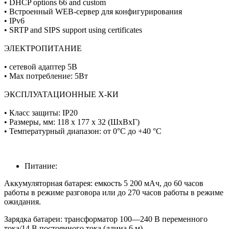
• DHCP options 66 and custom
• Встроенный WEB-сервер для конфигурирования
• IPv6
• SRTP and SIPS support using certificates
ЭЛЕКТРОПИТАНИЕ
• сетевой адаптер 5В
• Max потребление: 5Вт
ЭКСПЛУАТАЦИОННЫЕ Х-КИ
• Класс защиты: IP20
• Размеры, мм: 118 x 177 x 32 (ШxВxГ)
• Температурный диапазон: от 0°С до +40 °С
Питание:
Аккумуляторная батарея: емкость 5 200 мАч, до 60 часов
работы в режиме разговора или до 270 часов работы в режиме
ожидания.
Зарядка батареи: трансформатор 100—240 В переменного
тока/14 В постоянного тока (длина 6 м).