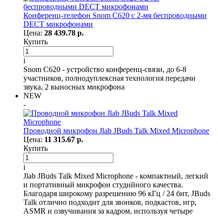
Конференц-телефон Snom C620 с 2-мя беспроводными
DECT микрофонами
Цена:
28 439.78 р.
Купить
i
Snom C620 - устройство конференц-связи, до 6-8
участников, полнодуплексная технология передачи
звука, 2 выносных микрофона
NEW
-
Проводной микрофон Jlab JBuds Talk Mixed Microphone
Цена:
11 315.67 р.
Купить
i
Jlab JBuds Talk Mixed Microphone - компактный, легкий
и портативный микрофон студийного качества.
Благодаря широкому разрешению 96 кГц / 24 бит, JBuds
Talk отлично подходит для звонков, подкастов, игр,
ASMR и озвучивания за кадром, используя четыре