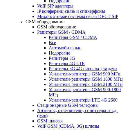
Недорогие
VoIP SIP адаптеры
IP конференц-связь и спикерфоны
Микросотовые системы связи DECT SIP
GSM оборудование
GSM оборудование
Репитеры GSM / CDMA
Репитеры GSM / CDMA
Все
Автомобильные
Недорогие
Репитеры 3G
Репитеры 4G LTE
Репитеры 3G 4G сигнала для дачи
Усилители-репитеры GSM 900 МГц
Усилители-репитеры GSM 1800 МГц
Усилители-репитеры GSM 2100 МГц
Усилители-репитеры GSM 900-1800
МГц
Усилители-репитеры LTE 4G 2600
Стационарные GSM телефоны
Антенны, ответвители, сплиттеры и т.д.
(gsm)
GSM шлюзы
VoIP GSM (CDMA, 3G) шлюзы