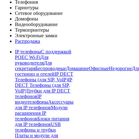
Телефония
Гарнитуры
Сетевое оборудование
Домофоны
Видеооборудование
Термопринтеры
Электронные замки
Распродажа
IP телефоны
С поддержкой
POE
C Wi-Fi
Для
руководителя
Для
секретаря
Беспроводные
Домашние
Офисные
Недорогие
Дл
гостиниц и отелей
IP DECT
Телефоны (для SIP, VoIP)
IP
DECT Телефоны (для SIP,
VoIP)
Трубки для IP DECT
телефонов
IP
видеотелефоны
Аксессуары
для IP телефонов
Модули
расширения IP
телефонов
Блоки питания
для IP телефонов
USB
телефоны и трубки
Платы и модули для