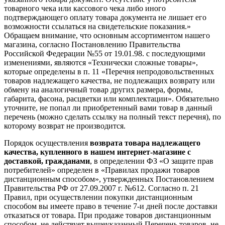
товарного чека или кассового чека либо иного
подтверждающего оплату товара документа не лишает его
возможности ссылаться на свидетельские показания.»
Обращаем внимание, что основным ассортиментом нашего
магазина, согласно Постановлению Правительства
Российской Федерации №55 от 19.01.98. с последующими
изменениями, являются «Технически сложные товары»,
которые определены в п. 11 «Перечня непродовольственных
товаров надлежащего качества, не подлежащих возврату или
обмену на аналогичный товар других размера, формы,
габарита, фасона, расцветки или комплектации». Обязательно
уточните, не попал ли приобретенный вами товар в данный
перечень (можно сделать ссылку на полный текст перечня), по
которому возврат не производится.
Порядок осуществления
возврата товара надлежащего
качества, купленного в нашем интернет-магазине с
доставкой, гражданами
, в определении ФЗ «О защите прав
потребителей» определен в «Правилах продажи товаров
дистанционным способом», утвержденных Постановлением
Правительства РФ от 27.09.2007 г. №612. Согласно п. 21
Правил, при осуществлении покупки дистанционным
способом вы имеете право в течение 7-и дней после доставки
отказаться от товара. При продаже товаров дистанционным
способом, не действует вышеуказанный Перечень товаров, не