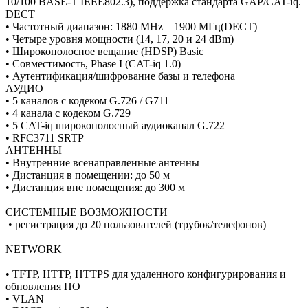
10/100 BASE-T IEEE802.3), поддержка стандарта GAP/CAT-iq.
DECT
• Частотный диапазон: 1880 MHz – 1900 МГц(DECT)
• Четыре уровня мощности (14, 17, 20 и 24 dBm)
• Широкополосное вещание (HDSP) Basic
• Совместимость, Phase I (CAT-iq 1.0)
• Аутентификация/шифрование базы и телефона
АУДИО
• 5 каналов с кодеком G.726 / G711
• 4 канала с кодеком G.729
• 5 CAT-iq широкополосный аудиоканал G.722
• RFC3711 SRTP
АНТЕННЫ
• Внутренние всенаправленные антенны
• Дистанция в помещении: до 50 м
• Дистанция вне помещения: до 300 м
СИСТЕМНЫЕ ВОЗМОЖНОСТИ
• регистрация до 20 пользователей (трубок/телефонов)
NETWORK
• TFTP, HTTP, HTTPS для удаленного конфигурирования и
обновления ПО
• VLAN