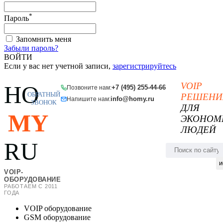
*
Пароль
Запомнить меня
Забыли пароль?
ВОЙТИ
Если у вас нет учетной записи,
зарегистрируйтесь
VOIP
HO
+7 (495) 255-44-66
Позвоните нам:
ОБРАТНЫЙ
РЕШЕНИ
info@homy.ru
Напишите нам:
ЗВОНОК
ДЛЯ
MY
ЭКОНОМ
ЛЮДЕЙ
RU
и
VOIP-
ОБОРУДОВАНИЕ
РАБОТАЕМ С 2011
ГОДА
VOIP оборудование
GSM оборудование