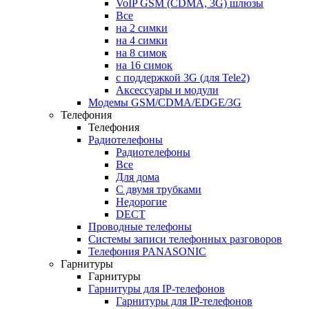
VoIP GSM (CDMA, 3G) шлюзы
Все
на 2 симки
на 4 симки
на 8 симок
на 16 симок
с поддержкой 3G (для Tele2)
Аксессуары и модули
Модемы GSM/CDMA/EDGE/3G
Телефония
Телефония
Радиотелефоны
Радиотелефоны
Все
Для дома
С двумя трубками
Недорогие
DECT
Проводные телефоны
Системы записи телефонных разговоров
Телефония PANASONIC
Гарнитуры
Гарнитуры
Гарнитуры для IP-телефонов
Гарнитуры для IP-телефонов