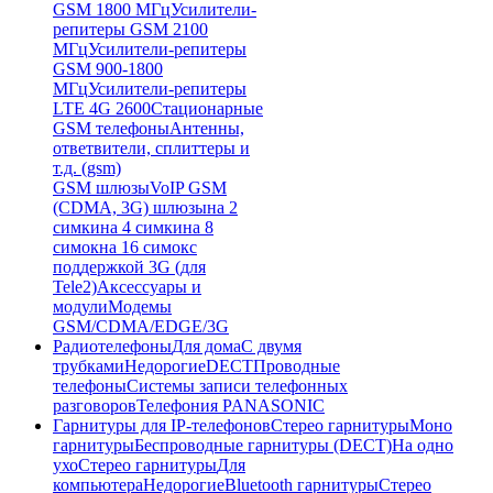
GSM 1800 МГц
Усилители-
репитеры GSM 2100
МГц
Усилители-репитеры
GSM 900-1800
МГц
Усилители-репитеры
LTE 4G 2600
Стационарные
GSM телефоны
Антенны,
ответвители, сплиттеры и
т.д. (gsm)
GSM шлюзы
VoIP GSM
(CDMA, 3G) шлюзы
на 2
симки
на 4 симки
на 8
симок
на 16 симок
с
поддержкой 3G (для
Tele2)
Аксессуары и
модули
Модемы
GSM/CDMA/EDGE/3G
Радиотелефоны
Для дома
С двумя
трубками
Недорогие
DECT
Проводные
телефоны
Системы записи телефонных
разговоров
Телефония PANASONIC
Гарнитуры для IP-телефонов
Стерео гарнитуры
Моно
гарнитуры
Беспроводные гарнитуры (DECT)
На одно
ухо
Стерео гарнитуры
Для
компьютера
Недорогие
Bluetooth гарнитуры
Стерео