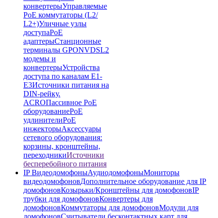
конвертеры
Управляемые
PoE коммутаторы (L2/
L2+)
Уличные узлы
доступа
PoE
адаптеры
Станционные
терминалы GPON
VDSL2
модемы и
конвертеры
Устройства
доступа по каналам E1-
E3
Источники питания на
DIN-рейку.
ACRO
Пассивное PoE
оборудование
PoE
удлинители
PoE
инжекторы
Аксессуары
сетевого оборудования:
корзины, кронштейны,
переходники
Источники
бесперебойного питания
IP Видеодомофоны
Аудиодомофоны
Мониторы
видеодомофонов
Дополнительное оборудование для IP
домофонов
Козырьки/Кронштейны для домофонов
IP
трубки для домофонов
Конвертеры для
домофонов
Коммутаторы для домофонов
Модули для
домофонов
Считыватели бесконтактных карт для