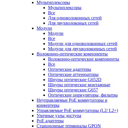
Мультиплексоры
Мультиплексоры
Все
Для одноволоконных сетей
Для двухволоконых сетей
Модули
Модули
Все
Модули для одноволоконных сетей
Модули для двухволоконных сетей
Волоконно-оптические компоненты
Волоконно-оптические компоненты
Все
Оптические адаптеры
Оптические аттенюаторы
Шнуры оптические G652D
Шнуры оптические монтажные
Шнуры оптические G657
Оптические циркуляторы, фильтры
Неуправляемые PoE коммутаторы и
конвертеры
Управляемые PoE коммутаторы (L2/ L2+)
Уличные узлы доступа
PoE адаптеры
Станционные терминалы GPON