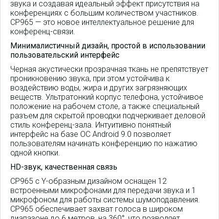
звука и создавая идеальный эффект присутствия на
конференциях с большим количеством участников.
CP965 — это новое интеллектуальное решение для
конференц-связи.
Минималистичный дизайн, простой в использовании
пользовательский интерфейс
Черная акустически прозрачная ткань не препятствует
проникновению звука, при этом устойчива к
воздействию воды, жира и других загрязняющих
веществ. Ультратонкий корпус телефона, устойчивое
положение на рабочем столе, а также специальный
разъем для скрытой проводки подчеркивает деловой
стиль конференц-зала. Интуитивно понятный
интерфейс на базе ОС Android 9.0 позволяет
пользователям начинать конференцию по нажатию
одной кнопки.
HD-звук, качественная связь
CP965 с Y-образным дизайном оснащен 12
встроенными микрофонами для передачи звука и 1
микрофоном для работы системы шумоподавления.
CP965 обеспечивает захват голоса в широком
диапазоне до 6 метров, на 360°, что позволяет