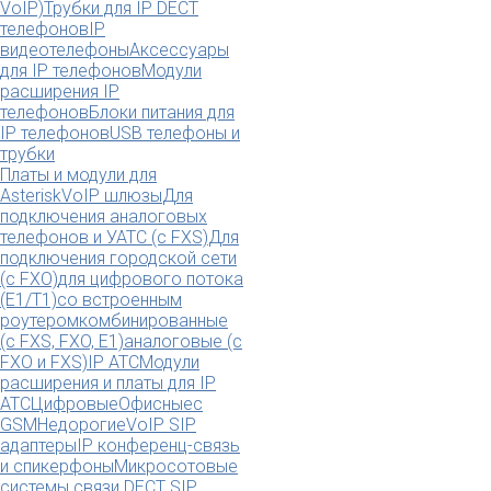
VoIP)
Трубки для IP DECT
телефонов
IP
видеотелефоны
Аксессуары
для IP телефонов
Модули
расширения IP
телефонов
Блоки питания для
IP телефонов
USB телефоны и
трубки
Платы и модули для
Asterisk
VoIP шлюзы
Для
подключения аналоговых
телефонов и УАТС (с FXS)
Для
подключения городской сети
(с FXO)
для цифрового потока
(E1/T1)
со встроенным
роутером
комбинированные
(c FXS, FXO, E1)
аналоговые (с
FXO и FXS)
IP АТС
Модули
расширения и платы для IP
АТС
Цифровые
Офисные
с
GSM
Недорогие
VoIP SIP
адаптеры
IP конференц-связь
и спикерфоны
Микросотовые
системы связи DECT SIP