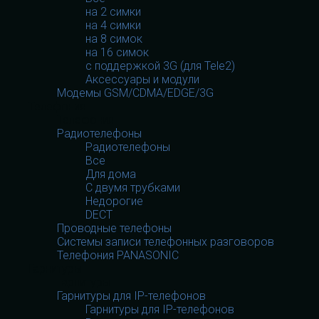
на 2 симки
на 4 симки
на 8 симок
на 16 симок
с поддержкой 3G (для Tele2)
Аксессуары и модули
Модемы GSM/CDMA/EDGE/3G
Телефония
Телефония
Радиотелефоны
Радиотелефоны
Все
Для дома
С двумя трубками
Недорогие
DECT
Проводные телефоны
Системы записи телефонных разговоров
Телефония PANASONIC
Гарнитуры
Гарнитуры
Гарнитуры для IP-телефонов
Гарнитуры для IP-телефонов