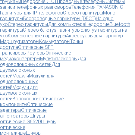
трубками
Недорогие
DECT
Проводные телефоны
Системы
записи телефонных разговоров
Телефония PANASONIC
Гарнитуры для IP-телефонов
Стерео гарнитуры
Моно
гарнитуры
Беспроводные гарнитуры (DECT)
На одно
ухо
Стерео гарнитуры
Для компьютера
Недорогие
Bluetooth
гарнитуры
Стерео блютуз гарнитуры
Блютуз гарнитуры на
ухо
Компьютерные гарнитуры
Аксессуары для гарнитур
Маршрутизаторы
Коммутаторы
Точки
доступа
Оптические SFP
трансиверы
Роутеры
Оптические
медиаконвертеры
Мультиплексоры
Для
одноволоконных сетей
Для
двухволоконых
сетей
Модули
Модули для
одноволоконных
сетей
Модули для
двухволоконных
сетей
Волоконно-оптические
компоненты
Оптические
адаптеры
Оптические
аттенюаторы
Шнуры
оптические G652D
Шнуры
оптические
монтажные
Шнуры