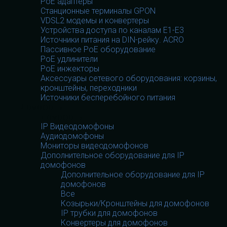
PoE адаптеры
Станционные терминалы GPON
VDSL2 модемы и конвертеры
Устройства доступа по каналам E1-E3
Источники питания на DIN-рейку. ACRO
Пассивное PoE оборудование
PoE удлинители
PoE инжекторы
Аксессуары сетевого оборудования: корзины,
кронштейны, переходники
Источники бесперебойного питания
Домофоны
Домофоны
IP Видеодомофоны
Аудиодомофоны
Мониторы видеодомофонов
Дополнительное оборудование для IP
домофонов
Дополнительное оборудование для IP
домофонов
Все
Козырьки/Кронштейны для домофонов
IP трубки для домофонов
Конвертеры для домофонов