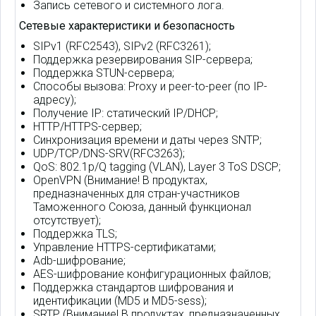
Запись сетевого и системного лога.
Сетевые характеристики и безопасность
SIPv1 (RFC2543), SIPv2 (RFC3261);
Поддержка резервирования SIP-сервера;
Поддержка STUN-сервера;
Способы вызова: Proxy и peer-to-peer (по IP-
адресу);
Получение IP: статический IP/DHCP;
HTTP/HTTPS-сервер;
Синхронизация времени и даты через SNTP;
UDP/TCP/DNS-SRV(RFC3263);
QoS: 802.1p/Q tagging (VLAN), Layer 3 ToS DSCP;
OpenVPN (Внимание! В продуктах,
предназначенных для стран-участников
Таможенного Союза, данный функционал
отсутствует);
Поддержка TLS;
Управление HTTPS-сертификатами;
Adb-шифрование;
AES-шифрование конфигурационных файлов;
Поддержка стандартов шифрования и
идентификации (MD5 и MD5-sess);
SRTP (Внимание! В продуктах, предназначенных