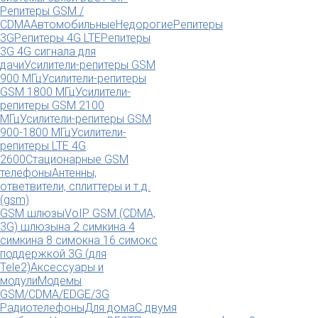
Репитеры GSM /
CDMA
Автомобильные
Недорогие
Репитеры
3G
Репитеры 4G LTE
Репитеры
3G 4G сигнала для
дачи
Усилители-репитеры GSM
900 МГц
Усилители-репитеры
GSM 1800 МГц
Усилители-
репитеры GSM 2100
МГц
Усилители-репитеры GSM
900-1800 МГц
Усилители-
репитеры LTE 4G
2600
Стационарные GSM
телефоны
Антенны,
ответвители, сплиттеры и т.д.
(gsm)
GSM шлюзы
VoIP GSM (CDMA,
3G) шлюзы
на 2 симки
на 4
симки
на 8 симок
на 16 симок
с
поддержкой 3G (для
Tele2)
Аксессуары и
модули
Модемы
GSM/CDMA/EDGE/3G
Радиотелефоны
Для дома
С двумя