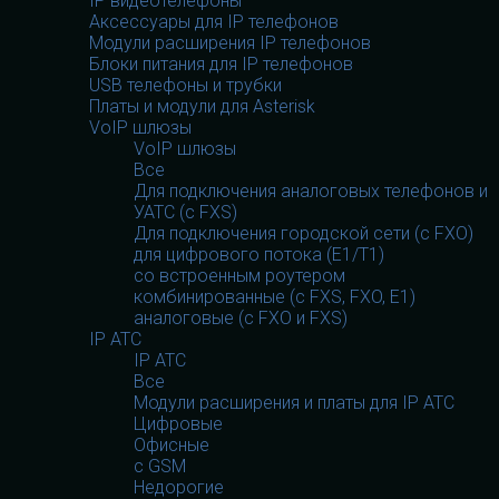
IP видеотелефоны
Аксессуары для IP телефонов
Модули расширения IP телефонов
Блоки питания для IP телефонов
USB телефоны и трубки
Платы и модули для Asterisk
VoIP шлюзы
VoIP шлюзы
Все
Для подключения аналоговых телефонов и
УАТС (с FXS)
Для подключения городской сети (с FXO)
для цифрового потока (E1/T1)
со встроенным роутером
комбинированные (c FXS, FXO, E1)
аналоговые (с FXO и FXS)
IP АТС
IP АТС
Все
Модули расширения и платы для IP АТС
Цифровые
Офисные
с GSM
Недорогие