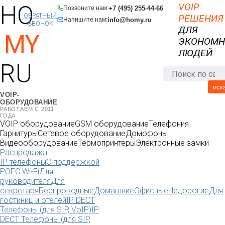
HO
VOIP
+7 (495) 255-44-66
Позвоните нам:
ОБРАТНЫЙ
РЕШЕНИЯ
info@homy.ru
Напишите нам:
ЗВОНОК
ДЛЯ
MY
ЭКОНОМ
ЛЮДЕЙ
RU
иск
VOIP-
ОБОРУДОВАНИЕ
РАБОТАЕМ С 2011
ГОДА
VOIP оборудование
GSM оборудование
Телефония
Гарнитуры
Сетевое оборудование
Домофоны
Видеооборудование
Термопринтеры
Электронные замки
Распродажа
IP телефоны
С поддержкой
POE
C Wi-Fi
Для
руководителя
Для
секретаря
Беспроводные
Домашние
Офисные
Недорогие
Для
гостиниц и отелей
IP DECT
Телефоны (для SIP, VoIP)
IP
DECT Телефоны (для SIP,