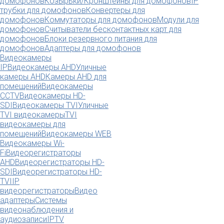
домофонов
Козырьки/Кронштейны для домофонов
IP
трубки для домофонов
Конвертеры для
домофонов
Коммутаторы для домофонов
Модули для
домофонов
Считыватели бесконтактных карт для
домофонов
Блоки резервного питания для
домофонов
Адаптеры для домофонов
Видеокамеры
IP
Видеокамеры AHD
Уличные
камеры AHD
Камеры AHD для
помещений
Видеокамеры
CCTV
Видеокамеры HD-
SDI
Видеокамеры TVI
Уличные
TVI видеокамеры
TVI
видеокамеры для
помещений
Видеокамеры WEB
Видеокамеры Wi-
Fi
Видеорегистраторы
AHD
Видеорегистраторы HD-
SDI
Видеорегистраторы HD-
TVI
IP
видеорегистраторы
Видео
адаптеры
Системы
видеонаблюдения и
аудиозаписи
IPTV