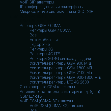
VoIP SIP адаптеры
IP конференц-связь и спикерфоны
Микросотовые системы связи DECT SIP
GSM оборудование
GSM оборудование
Репитеры GSM / CDMA
Репитеры GSM / CDMA
Все
Автомобильные
Недорогие
Репитеры 3G
Репитеры 4G LTE
Репитеры 3G 4G сигнала для дачи
Усилители-репитеры GSM 900 МГц
Усилители-репитеры GSM 1800 МГц
Усилители-репитеры GSM 2100 МГц
Усилители-репитеры GSM 900-1800 МГц
Усилители-репитеры LTE 4G 2600
Стационарные GSM телефоны
Антенны, ответвители, сплиттеры и т.д. (gsm)
GSM шлюзы
VoIP GSM (CDMA, 3G) шлюзы
VoIP GSM (CDMA, 3G) шлюзы
Все