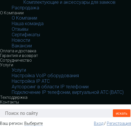
Комплектующие и аксессуары для замков
Распродажа
О Компании
О Компании
Наша команда
Отзывы
Сертификаты
Новости
Вакансии
Оплата и доставка
Гарантия и возврат
Сотрудничество
Услуги
Услуги
Настройка VoIP оборудования
Настройка IP АТС
Аутсорсинг в области IP телефонии
Подключение IP телефонии, виртуальной АТС (ВАТС)
Техподдержка
Контакты
искать
Ваш регион:
Выберите
Вход
/
Регистрация