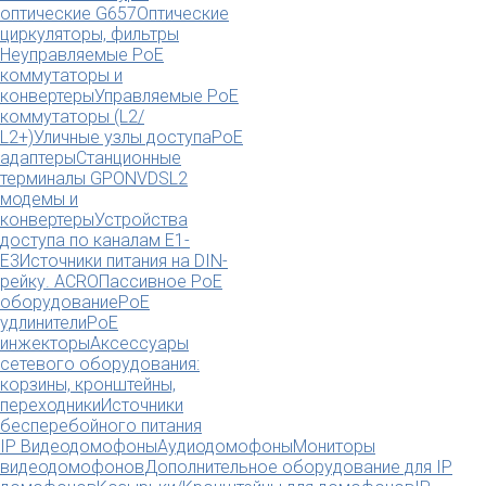
оптические G657
Оптические
циркуляторы, фильтры
Неуправляемые PoE
коммутаторы и
конвертеры
Управляемые PoE
коммутаторы (L2/
L2+)
Уличные узлы доступа
PoE
адаптеры
Станционные
терминалы GPON
VDSL2
модемы и
конвертеры
Устройства
доступа по каналам E1-
E3
Источники питания на DIN-
рейку. ACRO
Пассивное PoE
оборудование
PoE
удлинители
PoE
инжекторы
Аксессуары
сетевого оборудования:
корзины, кронштейны,
переходники
Источники
бесперебойного питания
IP Видеодомофоны
Аудиодомофоны
Мониторы
видеодомофонов
Дополнительное оборудование для IP