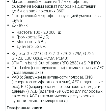
Микрофонный массив из 12 микрофонов,
обеспечивающий захват голоса на дистанции
до 6м с зоной покрытия 360°;
1 встроенный микрофон с функцией уменьшения
шума;
Динамик:
Частота: 100 - 20 000 Гц;
Громкость: 94 дБ;
Мощность: 5 Вт;
Диаметр: 56 мм;
Кодеки: G.722.1C, G.722, G.729, G.729А, G.726,
G.723, iLBC, Opus, PCMA, PCMU;
DTMF: In-band, Out-of-band (RFC 2833) и SIP INFO;
Full-duplex (полнодуплексная) громкая связь с AEC
(подавление эха);
VAD (обнаружение активности голоса), CNG
(генератор комфортного шума), AEC (подавление
эха), PLC (маркирование потери пакета с медиа-
данными), AJB (адаптивный буфер для голосовых
пакетов), AGC (автоматическая регулировка
чувствительности микрофона).
Телефонные книги