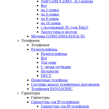
VoIP GSM (CDMA, 3G) шлюзы
Все
на 2 симки
на 4 симки
на 8 симок
на 16 симок
с поддержкой 3G (для Tele2)
Аксессуары и модули
Модемы GSM/CDMA/EDGE/3G
Телефония
Телефония
Радиотелефоны
Радиотелефоны
Все
Для дома
С двумя трубками
Недорогие
DECT
Проводные телефоны
Системы записи телефонных разговоров
Телефония PANASONIC
Гарнитуры
Гарнитуры
Гарнитуры для IP-телефонов
Гарнитуры для IP-телефонов