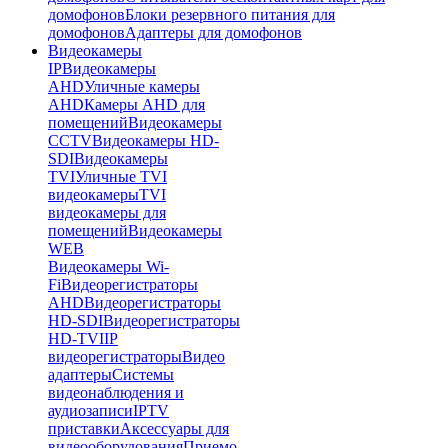
домофонов
Блоки резервного питания для
домофонов
Адаптеры для домофонов
Видеокамеры
IP
Видеокамеры
AHD
Уличные камеры
AHD
Камеры AHD для
помещений
Видеокамеры
CCTV
Видеокамеры HD-
SDI
Видеокамеры
TVI
Уличные TVI
видеокамеры
TVI
видеокамеры для
помещений
Видеокамеры
WEB
Видеокамеры Wi-
Fi
Видеорегистраторы
AHD
Видеорегистраторы
HD-SDI
Видеорегистраторы
HD-TVI
IP
видеорегистраторы
Видео
адаптеры
Системы
видеонаблюдения и
аудиозаписи
IPTV
приставки
Аксессуары для
видеооборудования
Приемо-