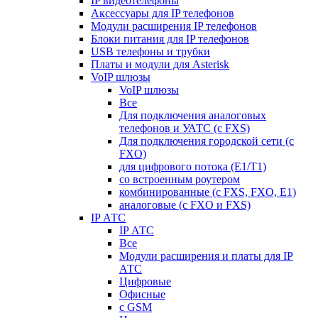
IP видеотелефоны
Аксессуары для IP телефонов
Модули расширения IP телефонов
Блоки питания для IP телефонов
USB телефоны и трубки
Платы и модули для Asterisk
VoIP шлюзы
VoIP шлюзы
Все
Для подключения аналоговых
телефонов и УАТС (с FXS)
Для подключения городской сети (с
FXO)
для цифрового потока (E1/T1)
со встроенным роутером
комбинированные (c FXS, FXO, E1)
аналоговые (с FXO и FXS)
IP АТС
IP АТС
Все
Модули расширения и платы для IP
АТС
Цифровые
Офисные
с GSM