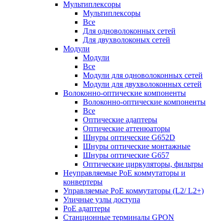
Мультиплексоры
Мультиплексоры
Все
Для одноволоконных сетей
Для двухволоконых сетей
Модули
Модули
Все
Модули для одноволоконных сетей
Модули для двухволоконных сетей
Волоконно-оптические компоненты
Волоконно-оптические компоненты
Все
Оптические адаптеры
Оптические аттенюаторы
Шнуры оптические G652D
Шнуры оптические монтажные
Шнуры оптические G657
Оптические циркуляторы, фильтры
Неуправляемые PoE коммутаторы и
конвертеры
Управляемые PoE коммутаторы (L2/ L2+)
Уличные узлы доступа
PoE адаптеры
Станционные терминалы GPON