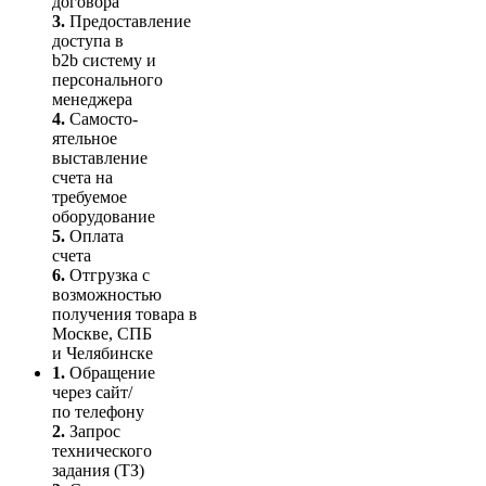
договора
3.
Пре­до­ста­вле­ние
доступа в
b2b систему и
персо­нального
мене­джера
4.
Само­сто­-
ятель­ное
выставление
счета на
требуемое
оборудование
5.
Оплата
счета
6.
Отгрузка с
возможностью
получения товара в
Москве, СПБ
и Челябинске
1.
Обращение
через сайт/
по телефону
2.
Запрос
технического
задания (ТЗ)