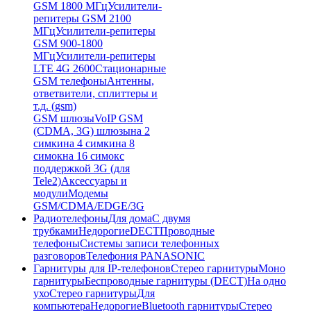
GSM 1800 МГц
Усилители-
репитеры GSM 2100
МГц
Усилители-репитеры
GSM 900-1800
МГц
Усилители-репитеры
LTE 4G 2600
Стационарные
GSM телефоны
Антенны,
ответвители, сплиттеры и
т.д. (gsm)
GSM шлюзы
VoIP GSM
(CDMA, 3G) шлюзы
на 2
симки
на 4 симки
на 8
симок
на 16 симок
с
поддержкой 3G (для
Tele2)
Аксессуары и
модули
Модемы
GSM/CDMA/EDGE/3G
Радиотелефоны
Для дома
С двумя
трубками
Недорогие
DECT
Проводные
телефоны
Системы записи телефонных
разговоров
Телефония PANASONIC
Гарнитуры для IP-телефонов
Стерео гарнитуры
Моно
гарнитуры
Беспроводные гарнитуры (DECT)
На одно
ухо
Стерео гарнитуры
Для
компьютера
Недорогие
Bluetooth гарнитуры
Стерео