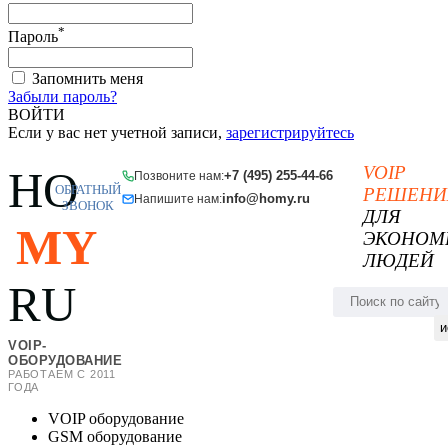
*
Пароль
Запомнить меня
Забыли пароль?
ВОЙТИ
Если у вас нет учетной записи,
зарегистрируйтесь
VOIP
HO
+7 (495) 255-44-66
Позвоните нам:
ОБРАТНЫЙ
РЕШЕНИ
info@homy.ru
Напишите нам:
ЗВОНОК
ДЛЯ
MY
ЭКОНОМ
ЛЮДЕЙ
RU
и
VOIP-
ОБОРУДОВАНИЕ
РАБОТАЕМ С 2011
ГОДА
VOIP оборудование
GSM оборудование