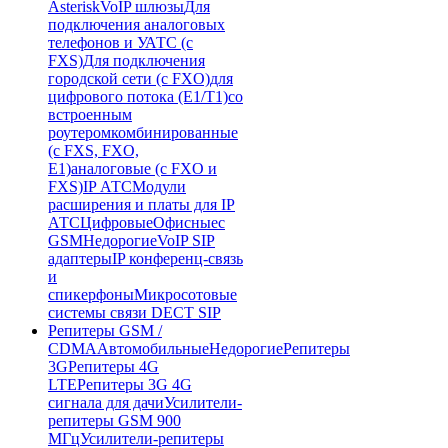
Asterisk
VoIP шлюзы
Для
подключения аналоговых
телефонов и УАТС (с
FXS)
Для подключения
городской сети (с FXO)
для
цифрового потока (E1/T1)
со
встроенным
роутером
комбинированные
(c FXS, FXO,
E1)
аналоговые (с FXO и
FXS)
IP АТС
Модули
расширения и платы для IP
АТС
Цифровые
Офисные
с
GSM
Недорогие
VoIP SIP
адаптеры
IP конференц-связь
и
спикерфоны
Микросотовые
системы связи DECT SIP
Репитеры GSM /
CDMA
Автомобильные
Недорогие
Репитеры
3G
Репитеры 4G
LTE
Репитеры 3G 4G
сигнала для дачи
Усилители-
репитеры GSM 900
МГц
Усилители-репитеры