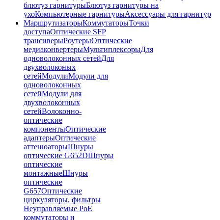
блютуз гарнитуры
Блютуз гарнитуры на
ухо
Компьютерные гарнитуры
Аксессуары для гарнитур
Маршрутизаторы
Коммутаторы
Точки
доступа
Оптические SFP
трансиверы
Роутеры
Оптические
медиаконвертеры
Мультиплексоры
Для
одноволоконных сетей
Для
двухволоконых
сетей
Модули
Модули для
одноволоконных
сетей
Модули для
двухволоконных
сетей
Волоконно-
оптические
компоненты
Оптические
адаптеры
Оптические
аттенюаторы
Шнуры
оптические G652D
Шнуры
оптические
монтажные
Шнуры
оптические
G657
Оптические
циркуляторы, фильтры
Неуправляемые PoE
коммутаторы и