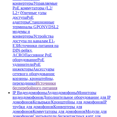
конвертеры
Управляемые
PoE коммутаторы (L2/
L2+)
Уличные узлы
доступа
PoE
адаптеры
Станционные
терминалы GPON
VDSL2
модемы и
конвертеры
Устройства
доступа по каналам E1-
E3
Источники питания на
DIN-рейку.
ACRO
Пассивное PoE
оборудование
PoE
удлинители
PoE
инжекторы
Аксессуары
сетевого оборудования:
корзины, кронштейны,
переходники
Источники
бесперебойного питания
IP Видеодомофоны
Аудиодомофоны
Мониторы
видеодомофонов
Дополнительное оборудование для IP
домофонов
Козырьки/Кронштейны для домофонов
IP
трубки для домофонов
Конвертеры для
домофонов
Коммутаторы для домофонов
Модули для
домофонов
Считыватели бесконтактных карт для