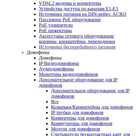
VDSL2 модемы и конвертеры
Устройства доступа по каналам E1-E3
Источники питания на DIN-рейку. ACRO
Пассивное PoE оборудование
PoE удлинители
PoE инжекторы
Аксессуары сетевого оборудования:
корзины, кронштейны, переходники
Источники бесперебойного питания
Домофоны
Домофоны
IP Видеодомофоны
Аудиодомофоны
Мониторы видеодомофонов
Дополнительное оборудование для IP
домофонов
Дополнительное оборудование для IP
домофонов
Все
Козырьки/Кронштейны для домофонов
IP трубки для домофонов
Конвертеры для домофонов
Коммутаторы для домофонов
Модули для домофонов
Считыватели бесконтактных карт для