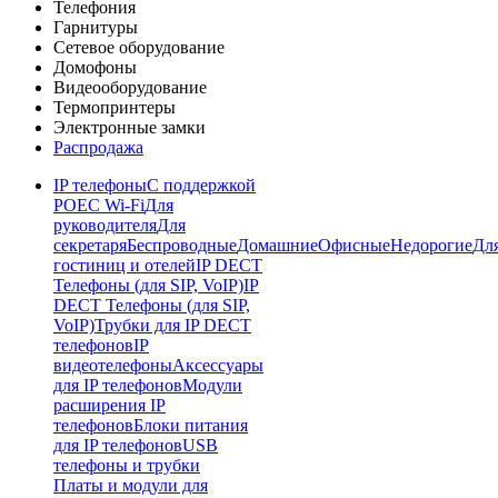
Телефония
Гарнитуры
Сетевое оборудование
Домофоны
Видеооборудование
Термопринтеры
Электронные замки
Распродажа
IP телефоны
С поддержкой
POE
C Wi-Fi
Для
руководителя
Для
секретаря
Беспроводные
Домашние
Офисные
Недорогие
Дл
гостиниц и отелей
IP DECT
Телефоны (для SIP, VoIP)
IP
DECT Телефоны (для SIP,
VoIP)
Трубки для IP DECT
телефонов
IP
видеотелефоны
Аксессуары
для IP телефонов
Модули
расширения IP
телефонов
Блоки питания
для IP телефонов
USB
телефоны и трубки
Платы и модули для