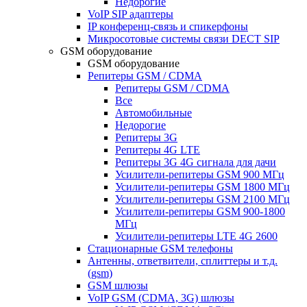
Недорогие
VoIP SIP адаптеры
IP конференц-связь и спикерфоны
Микросотовые системы связи DECT SIP
GSM оборудование
GSM оборудование
Репитеры GSM / CDMA
Репитеры GSM / CDMA
Все
Автомобильные
Недорогие
Репитеры 3G
Репитеры 4G LTE
Репитеры 3G 4G сигнала для дачи
Усилители-репитеры GSM 900 МГц
Усилители-репитеры GSM 1800 МГц
Усилители-репитеры GSM 2100 МГц
Усилители-репитеры GSM 900-1800
МГц
Усилители-репитеры LTE 4G 2600
Стационарные GSM телефоны
Антенны, ответвители, сплиттеры и т.д.
(gsm)
GSM шлюзы
VoIP GSM (CDMA, 3G) шлюзы