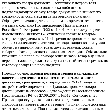
указанного товара документ. Отсутствие у потребителя
товарного чека или кассового чека либо иного
подтверждающего оплату товара документа не лишает его
возможности ссылаться на свидетельские показания.»
Обращаем внимание, что основным ассортиментом нашего
магазина, согласно Постановлению Правительства
Российской Федерации №55 от 19.01.98. с последующими
изменениями, являются «Технически сложные товары»,
которые определены в п. 11 «Перечня непродовольственных
товаров надлежащего качества, не подлежащих возврату или
обмену на аналогичный товар других размера, формы,
габарита, фасона, расцветки или комплектации». Обязательно
уточните, не попал ли приобретенный вами товар в данный
перечень (можно сделать ссылку на полный текст перечня), по
которому возврат не производится.
Порядок осуществления
возврата товара надлежащего
качества, купленного в нашем интернет-магазине с
доставкой, гражданами
, в определении ФЗ «О защите прав
потребителей» определен в «Правилах продажи товаров
дистанционным способом», утвержденных Постановлением
Правительства РФ от 27.09.2007 г. №612. Согласно п. 21
Правил, при осуществлении покупки дистанционным
способом вы имеете право в течение 7-и дней после доставки
отказаться от товара. При продаже товаров дистанционным