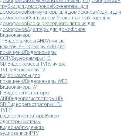
домофонов
Козырьки/Кронштейны для домофонов
IP
трубки для домофонов
Конвертеры для
домофонов
Коммутаторы для домофонов
Модули для
домофонов
Считыватели бесконтактных карт для
домофонов
Блоки резервного питания для
домофонов
Адаптеры для домофонов
Видеокамеры
IP
Видеокамеры AHD
Уличные
камеры AHD
Камеры AHD для
помещений
Видеокамеры
CCTV
Видеокамеры HD-
SDI
Видеокамеры TVI
Уличные
TVI видеокамеры
TVI
видеокамеры для
помещений
Видеокамеры WEB
Видеокамеры Wi-
Fi
Видеорегистраторы
AHD
Видеорегистраторы HD-
SDI
Видеорегистраторы HD-
TVI
IP
видеорегистраторы
Видео
адаптеры
Системы
видеонаблюдения и
аудиозаписи
IPTV