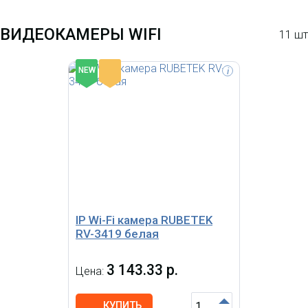
ВИДЕОКАМЕРЫ WIFI
11 шт
-
NEW
i
IP Wi-Fi камера RUBETEK RV-3417
FullHD 1080p, 2 МП, датчик
движения, датчик шума, ночная
съемка, microSD до 128 ГБ
IP Wi-Fi камера RUBETEK
RV-3419 белая
3 143.33 р.
Цена:
КУПИТЬ