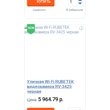
КУПИТЬ
Сравнить
В избранное
NEW
i
Уличная Wi-Fi RUBETEK
видеокамера RV-3425 белая
обзор 130° Full HD (цв. белый), 2
Мп, 1/2.9'' CMOS, объектив 3.0 мм,
ONVIF/WebRTC/RTSP, слот
microSD, Wi-Fi 2.4 ГГц, IP65, металл
Уличная Wi-Fi RUBETEK
видеокамера RV-3425
черная
5 964.79 р.
Цена: