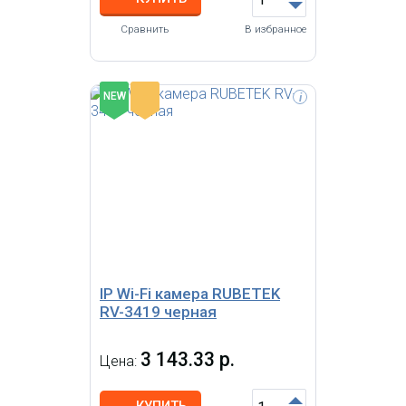
Сравнить
В избранное
-
NEW
i
IP Wi-Fi Видеокамера поворотная
RUBETEK RV-3421 Full HD (цв.
белый), 2 Мп, 1/2.9'' CMOS,
объектив 3.6 мм,
ONVIF/WebRTC/RTSP, слот
microSD, Wi-Fi 2.4/5 ГГц, IP20,
пластик
IP Wi-Fi камера RUBETEK
RV-3419 черная
3 143.33 р.
Цена:
КУПИТЬ