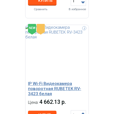
КУПИТЬ
Сравнить
В избранное
-
NEW
i
IP Wi-Fi Видеокамера поворотная
RUBETEK RV-3423/B Full HD, 2 Мп,
1/2.9' CMOS, объектив 3.6 мм,
ONVIF/WebRTC/RTSP, слот
microSD, Wi-Fi 2.4/5 ГГц, IP20,
пластик
IP Wi-Fi Видеокамера
поворотная RUBETEK RV-
3423 белая
4 662.13 р.
Цена: