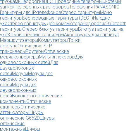
трубками
Недорогие
DECT
Проводные телефоны
Системы
записи телефонных разговоров
Телефония PANASONIC
Гарнитуры для IP-телефонов
Стерео гарнитуры
Моно
гарнитуры
Беспроводные гарнитуры (DECT)
На одно
ухо
Стерео гарнитуры
Для компьютера
Недорогие
Bluetooth
гарнитуры
Стерео блютуз гарнитуры
Блютуз гарнитуры на
ухо
Компьютерные гарнитуры
Аксессуары для гарнитур
Маршрутизаторы
Коммутаторы
Точки
доступа
Оптические SFP
трансиверы
Роутеры
Оптические
медиаконвертеры
Мультиплексоры
Для
одноволоконных сетей
Для
двухволоконых
сетей
Модули
Модули для
одноволоконных
сетей
Модули для
двухволоконных
сетей
Волоконно-оптические
компоненты
Оптические
адаптеры
Оптические
аттенюаторы
Шнуры
оптические G652D
Шнуры
оптические
монтажные
Шнуры