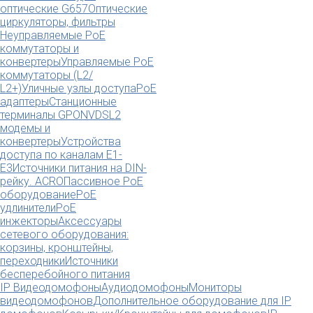
оптические G657
Оптические
циркуляторы, фильтры
Неуправляемые PoE
коммутаторы и
конвертеры
Управляемые PoE
коммутаторы (L2/
L2+)
Уличные узлы доступа
PoE
адаптеры
Станционные
терминалы GPON
VDSL2
модемы и
конвертеры
Устройства
доступа по каналам E1-
E3
Источники питания на DIN-
рейку. ACRO
Пассивное PoE
оборудование
PoE
удлинители
PoE
инжекторы
Аксессуары
сетевого оборудования:
корзины, кронштейны,
переходники
Источники
бесперебойного питания
IP Видеодомофоны
Аудиодомофоны
Мониторы
видеодомофонов
Дополнительное оборудование для IP