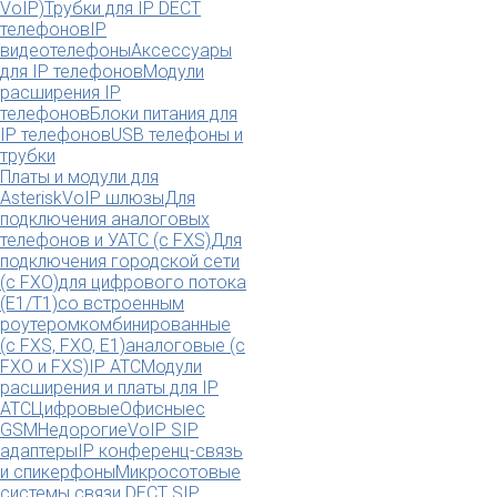
VoIP)
Трубки для IP DECT
телефонов
IP
видеотелефоны
Аксессуары
для IP телефонов
Модули
расширения IP
телефонов
Блоки питания для
IP телефонов
USB телефоны и
трубки
Платы и модули для
Asterisk
VoIP шлюзы
Для
подключения аналоговых
телефонов и УАТС (с FXS)
Для
подключения городской сети
(с FXO)
для цифрового потока
(E1/T1)
со встроенным
роутером
комбинированные
(c FXS, FXO, E1)
аналоговые (с
FXO и FXS)
IP АТС
Модули
расширения и платы для IP
АТС
Цифровые
Офисные
с
GSM
Недорогие
VoIP SIP
адаптеры
IP конференц-связь
и спикерфоны
Микросотовые
системы связи DECT SIP