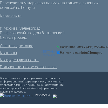
Перепечатка материалов возможна только с активной
ссылкой на homy.ru
Карта сайта
г. Москва, Зеленоград,
Панфиловский пр., дом 8, строение 1
Схема проезда
Оплата и доставка
+7 (495) 255-44-66
Позвоните нам:
ОБРАТНЫЙ
Контакты
info@homy.ru
Напишите нам:
ЗВОНОК
Конфиденциальность
Пользовательское соглашение
Все описания и характеристики товаров носят
информационный характер и могут отличаться
от представленных в технической документации
производителей. Уточняйте информацию у
наших менеджеров.
Разработка