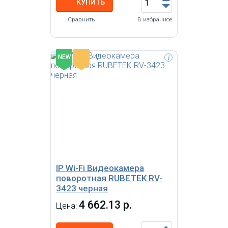
КУПИТЬ
Сравнить
В избранное
-
NEW
i
Уличная Wi-Fi RUBETEK
видеокамера RV-3425 черная
обзор 130° Full HD (цв. белый), 2
Мп, 1/2.9' CMOS, объектив 3.0 мм,
ONVIF/WebRTC/RTSP, слот
microSD, Wi-Fi 2.4 ГГц, IP65, металл
IP Wi-Fi Видеокамера
поворотная RUBETEK RV-
3423 черная
4 662.13 р.
Цена: