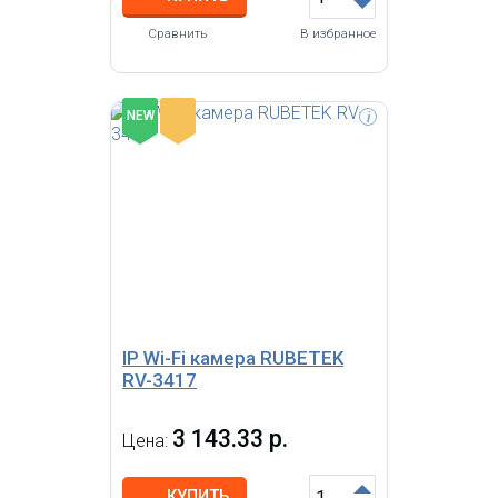
Сравнить
В избранное
-
NEW
i
IP Wi-Fi камера RUBETEK RV-3417
FullHD, 1080p, 2 МП, датчик
движения, датчик шума, ночная
съемка, microSD до 128 ГБ
IP Wi-Fi камера RUBETEK
RV-3417
3 143.33 р.
Цена:
КУПИТЬ