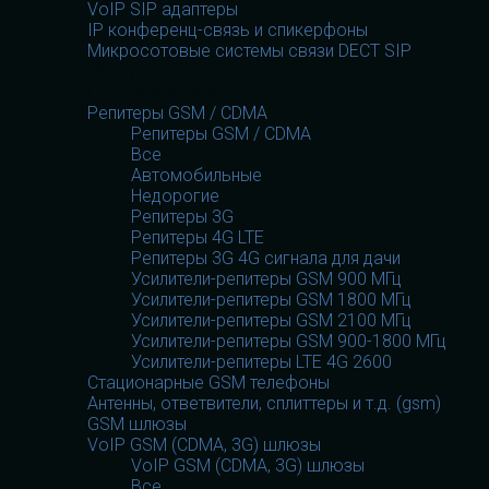
VoIP SIP адаптеры
IP конференц-связь и спикерфоны
Микросотовые системы связи DECT SIP
GSM оборудование
GSM оборудование
Репитеры GSM / CDMA
Репитеры GSM / CDMA
Все
Автомобильные
Недорогие
Репитеры 3G
Репитеры 4G LTE
Репитеры 3G 4G сигнала для дачи
Усилители-репитеры GSM 900 МГц
Усилители-репитеры GSM 1800 МГц
Усилители-репитеры GSM 2100 МГц
Усилители-репитеры GSM 900-1800 МГц
Усилители-репитеры LTE 4G 2600
Стационарные GSM телефоны
Антенны, ответвители, сплиттеры и т.д. (gsm)
GSM шлюзы
VoIP GSM (CDMA, 3G) шлюзы
VoIP GSM (CDMA, 3G) шлюзы
Все