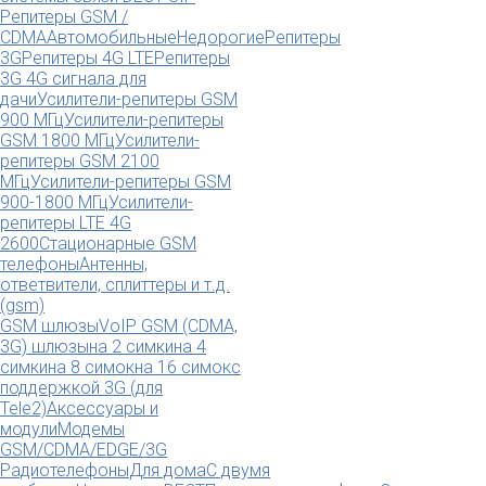
Репитеры GSM /
CDMA
Автомобильные
Недорогие
Репитеры
3G
Репитеры 4G LTE
Репитеры
3G 4G сигнала для
дачи
Усилители-репитеры GSM
900 МГц
Усилители-репитеры
GSM 1800 МГц
Усилители-
репитеры GSM 2100
МГц
Усилители-репитеры GSM
900-1800 МГц
Усилители-
репитеры LTE 4G
2600
Стационарные GSM
телефоны
Антенны,
ответвители, сплиттеры и т.д.
(gsm)
GSM шлюзы
VoIP GSM (CDMA,
3G) шлюзы
на 2 симки
на 4
симки
на 8 симок
на 16 симок
с
поддержкой 3G (для
Tele2)
Аксессуары и
модули
Модемы
GSM/CDMA/EDGE/3G
Радиотелефоны
Для дома
С двумя