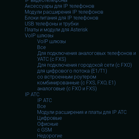
IP видеотелефоны
Аксессуары для IP телефонов
Модули расширения IP телефонов
Блоки питания для IP телефонов
USB телефоны и трубки
Платы и модули для Asterisk
VoIP шлюзы
VoIP шлюзы
Все
Для подключения аналоговых телефонов и
УАТС (с FXS)
Для подключения городской сети (с FXO)
для цифрового потока (E1/T1)
со встроенным роутером
комбинированные (c FXS, FXO, E1)
аналоговые (с FXO и FXS)
IP АТС
IP АТС
Все
Модули расширения и платы для IP АТС
Цифровые
Офисные
с GSM
Недорогие