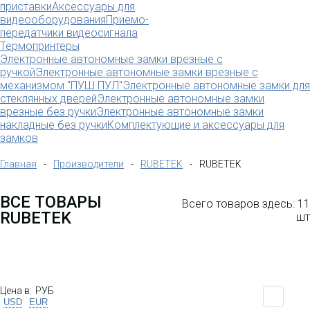
приставки
Аксессуары для
видеооборудования
Приемо-
передатчики видеосигнала
Термопринтеры
Электронные автономные замки врезные с
ручкой
Электронные автономные замки врезные с
механизмом "ПУШ ПУЛ"
Электронные автономные замки для
стеклянных дверей
Электронные автономные замки
врезные без ручки
Электронные автономные замки
IP Wi-Fi камера RUBETEK RV-3417
накладные без ручки
Комплектующие и аксессуары для
FullHD, 1080p, 2 МП, датчик
замков
движения, датчик шума, ночная
съемка, microSD до 128 ГБ
Главная
-
Производители
-
RUBETEK
-
RUBETEK
ВСЕ ТОВАРЫ
Всего товаров здесь: 11
RUBETEK
шт
Цена в:
РУБ
USD
EUR