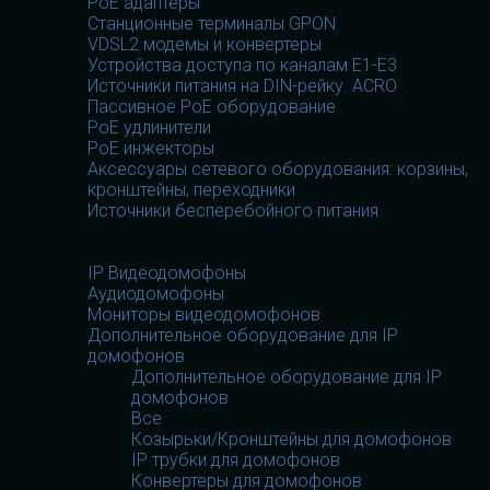
PoE адаптеры
Станционные терминалы GPON
VDSL2 модемы и конвертеры
Устройства доступа по каналам E1-E3
Источники питания на DIN-рейку. ACRO
Пассивное PoE оборудование
PoE удлинители
PoE инжекторы
Аксессуары сетевого оборудования: корзины,
кронштейны, переходники
Источники бесперебойного питания
Домофоны
Домофоны
IP Видеодомофоны
Аудиодомофоны
Мониторы видеодомофонов
Дополнительное оборудование для IP
домофонов
Дополнительное оборудование для IP
домофонов
Все
Козырьки/Кронштейны для домофонов
IP трубки для домофонов
Конвертеры для домофонов