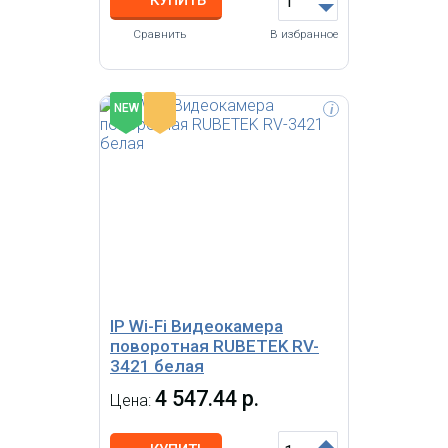
Сравнить
В избранное
-
NEW
i
IP Wi-Fi Видеокамера поворотная
RUBETEK RV-3423/Wh Full HD, 2
Мп, 1/2.9'' CMOS, объектив 3.6 мм,
ONVIF/WebRTC/RTSP, слот
microSD, Wi-Fi 2.4/5 ГГц, IP20,
пластик
IP Wi-Fi Видеокамера
поворотная RUBETEK RV-
3421 белая
4 547.44 р.
Цена: