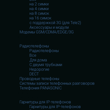
на 2 симки
на 4 симки
на 8 симок
на 16 симок
с поддержкой 3G (для Tele2)
Аксессуары и модули
Модемы GSM/CDMA/EDGE/3G
Телефония
Телефония
Радиотелефоны
Радиотелефоны
Все
Для дома
С двумя трубками
Недорогие
DECT
Проводные телефоны
Системы записи телефонных разговоров
Телефония PANASONIC
Гарнитуры
Гарнитуры
Гарнитуры для IP-телефонов
Гарнитуры для IP-телефонов