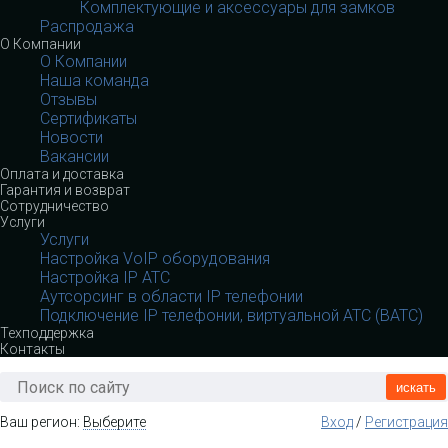
Комплектующие и аксессуары для замков
Распродажа
О Компании
О Компании
Наша команда
Отзывы
Сертификаты
Новости
Вакансии
Оплата и доставка
Гарантия и возврат
Сотрудничество
Услуги
Услуги
Настройка VoIP оборудования
Настройка IP АТС
Аутсорсинг в области IP телефонии
Подключение IP телефонии, виртуальной АТС (ВАТС)
Техподдержка
Контакты
искать
Ваш регион:
Выберите
Вход
/
Регистрация