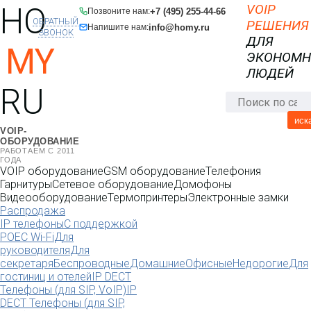
HO
VOIP
+7 (495) 255-44-66
Позвоните нам:
ОБРАТНЫЙ
РЕШЕНИЯ
info@homy.ru
Напишите нам:
ЗВОНОК
ДЛЯ
MY
ЭКОНОМ
ЛЮДЕЙ
RU
иск
VOIP-
ОБОРУДОВАНИЕ
РАБОТАЕМ С 2011
ГОДА
VOIP оборудование
GSM оборудование
Телефония
Гарнитуры
Сетевое оборудование
Домофоны
Видеооборудование
Термопринтеры
Электронные замки
Распродажа
IP телефоны
С поддержкой
POE
C Wi-Fi
Для
руководителя
Для
секретаря
Беспроводные
Домашние
Офисные
Недорогие
Для
гостиниц и отелей
IP DECT
Телефоны (для SIP, VoIP)
IP
DECT Телефоны (для SIP,