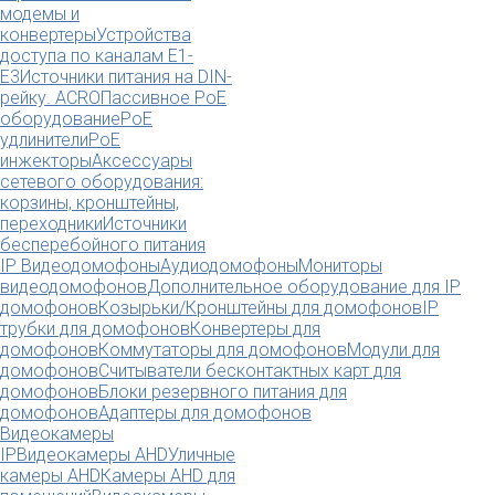
модемы и
конвертеры
Устройства
доступа по каналам E1-
E3
Источники питания на DIN-
рейку. ACRO
Пассивное PoE
оборудование
PoE
удлинители
PoE
инжекторы
Аксессуары
сетевого оборудования:
корзины, кронштейны,
переходники
Источники
бесперебойного питания
IP Видеодомофоны
Аудиодомофоны
Мониторы
видеодомофонов
Дополнительное оборудование для IP
домофонов
Козырьки/Кронштейны для домофонов
IP
трубки для домофонов
Конвертеры для
домофонов
Коммутаторы для домофонов
Модули для
домофонов
Считыватели бесконтактных карт для
домофонов
Блоки резервного питания для
домофонов
Адаптеры для домофонов
Видеокамеры
IP
Видеокамеры AHD
Уличные
камеры AHD
Камеры AHD для