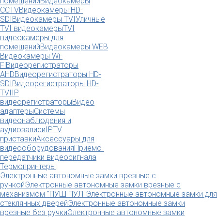
помещений
Видеокамеры
CCTV
Видеокамеры HD-
SDI
Видеокамеры TVI
Уличные
TVI видеокамеры
TVI
видеокамеры для
помещений
Видеокамеры WEB
Видеокамеры Wi-
Fi
Видеорегистраторы
AHD
Видеорегистраторы HD-
SDI
Видеорегистраторы HD-
TVI
IP
видеорегистраторы
Видео
адаптеры
Системы
видеонаблюдения и
аудиозаписи
IPTV
приставки
Аксессуары для
видеооборудования
Приемо-
передатчики видеосигнала
Термопринтеры
Электронные автономные замки врезные с
ручкой
Электронные автономные замки врезные с
механизмом "ПУШ ПУЛ"
Электронные автономные замки для
стеклянных дверей
Электронные автономные замки
врезные без ручки
Электронные автономные замки