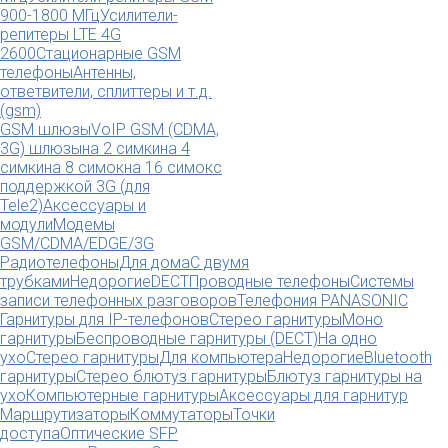
900-1800 МГц
Усилители-
репитеры LTE 4G
2600
Стационарные GSM
телефоны
Антенны,
ответвители, сплиттеры и т.д.
(gsm)
GSM шлюзы
VoIP GSM (CDMA,
3G) шлюзы
на 2 симки
на 4
симки
на 8 симок
на 16 симок
с
поддержкой 3G (для
Tele2)
Аксессуары и
модули
Модемы
GSM/CDMA/EDGE/3G
Радиотелефоны
Для дома
С двумя
трубками
Недорогие
DECT
Проводные телефоны
Системы
записи телефонных разговоров
Телефония PANASONIC
Гарнитуры для IP-телефонов
Стерео гарнитуры
Моно
гарнитуры
Беспроводные гарнитуры (DECT)
На одно
ухо
Стерео гарнитуры
Для компьютера
Недорогие
Bluetooth
гарнитуры
Стерео блютуз гарнитуры
Блютуз гарнитуры на
ухо
Компьютерные гарнитуры
Аксессуары для гарнитур
Маршрутизаторы
Коммутаторы
Точки
доступа
Оптические SFP