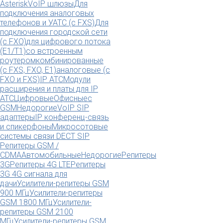
Asterisk
VoIP шлюзы
Для
подключения аналоговых
телефонов и УАТС (с FXS)
Для
подключения городской сети
(с FXO)
для цифрового потока
(E1/T1)
со встроенным
роутером
комбинированные
(c FXS, FXO, E1)
аналоговые (с
FXO и FXS)
IP АТС
Модули
расширения и платы для IP
АТС
Цифровые
Офисные
с
GSM
Недорогие
VoIP SIP
адаптеры
IP конференц-связь
и спикерфоны
Микросотовые
системы связи DECT SIP
Репитеры GSM /
CDMA
Автомобильные
Недорогие
Репитеры
3G
Репитеры 4G LTE
Репитеры
3G 4G сигнала для
дачи
Усилители-репитеры GSM
900 МГц
Усилители-репитеры
GSM 1800 МГц
Усилители-
репитеры GSM 2100
МГц
Усилители-репитеры GSM