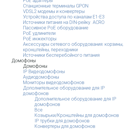
PoE адаптеры
Станционные терминалы GPON
VDSL2 модемы и конвертеры
Устройства доступа по каналам E1-E3
Источники питания на DIN-рейку. ACRO
Пассивное PoE оборудование
PoE удлинители
PoE инжекторы
Аксессуары сетевого оборудования: корзины,
кронштейны, переходники
Источники бесперебойного питания
Домофоны
Домофоны
IP Видеодомофоны
Аудиодомофоны
Мониторы видеодомофонов
Дополнительное оборудование для IP
домофонов
Дополнительное оборудование для IP
домофонов
Все
Козырьки/Кронштейны для домофонов
IP трубки для домофонов
Конвертеры для домофонов