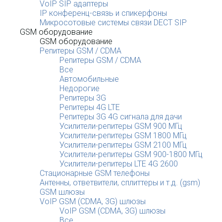
VoIP SIP адаптеры
IP конференц-связь и спикерфоны
Микросотовые системы связи DECT SIP
GSM оборудование
GSM оборудование
Репитеры GSM / CDMA
Репитеры GSM / CDMA
Все
Автомобильные
Недорогие
Репитеры 3G
Репитеры 4G LTE
Репитеры 3G 4G сигнала для дачи
Усилители-репитеры GSM 900 МГц
Усилители-репитеры GSM 1800 МГц
Усилители-репитеры GSM 2100 МГц
Усилители-репитеры GSM 900-1800 МГц
Усилители-репитеры LTE 4G 2600
Стационарные GSM телефоны
Антенны, ответвители, сплиттеры и т.д. (gsm)
GSM шлюзы
VoIP GSM (CDMA, 3G) шлюзы
VoIP GSM (CDMA, 3G) шлюзы
Все