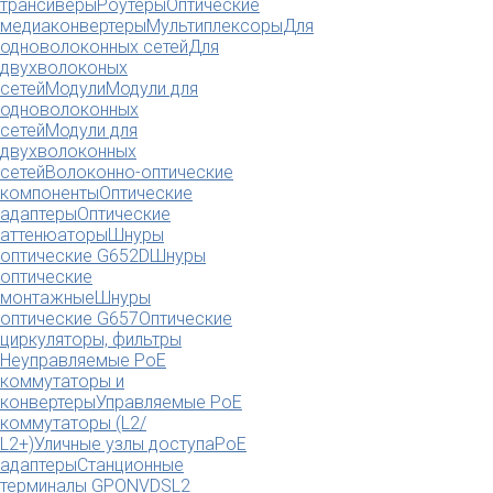
трансиверы
Роутеры
Оптические
медиаконвертеры
Мультиплексоры
Для
одноволоконных сетей
Для
двухволоконых
сетей
Модули
Модули для
одноволоконных
сетей
Модули для
двухволоконных
сетей
Волоконно-оптические
компоненты
Оптические
адаптеры
Оптические
аттенюаторы
Шнуры
оптические G652D
Шнуры
оптические
монтажные
Шнуры
оптические G657
Оптические
циркуляторы, фильтры
Неуправляемые PoE
коммутаторы и
конвертеры
Управляемые PoE
коммутаторы (L2/
L2+)
Уличные узлы доступа
PoE
адаптеры
Станционные
терминалы GPON
VDSL2