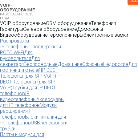
иск
VOIP-
ОБОРУДОВАНИЕ
РАБОТАЕМ С 2011
ГОДА
VOIP оборудование
GSM оборудование
Телефония
Гарнитуры
Сетевое оборудование
Домофоны
Видеооборудование
Термопринтеры
Электронные замки
Распродажа
IP телефоны
С поддержкой
POE
C Wi-Fi
Для
руководителя
Для
секретаря
Беспроводные
Домашние
Офисные
Недорогие
Для
гостиниц и отелей
IP DECT
Телефоны (для SIP, VoIP)
IP
DECT Телефоны (для SIP,
VoIP)
Трубки для IP DECT
телефонов
IP
видеотелефоны
Аксессуары
для IP телефонов
Модули
расширения IP
телефонов
Блоки питания для
IP телефонов
USB телефоны и
трубки
Платы и модули для