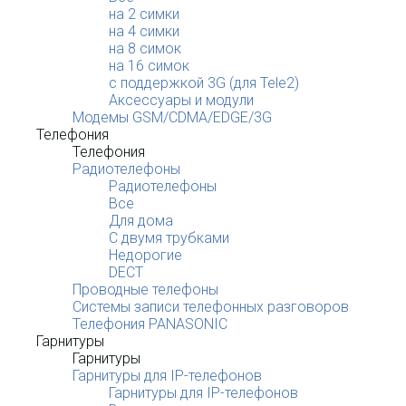
на 2 симки
на 4 симки
на 8 симок
на 16 симок
с поддержкой 3G (для Tele2)
Аксессуары и модули
Модемы GSM/CDMA/EDGE/3G
Телефония
Телефония
Радиотелефоны
Радиотелефоны
Все
Для дома
С двумя трубками
Недорогие
DECT
Проводные телефоны
Системы записи телефонных разговоров
Телефония PANASONIC
Гарнитуры
Гарнитуры
Гарнитуры для IP-телефонов
Гарнитуры для IP-телефонов