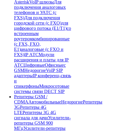
Asterisk
VoIP шлюзы
Для
подключения аналоговых
телефонов и УАТС (с
FXS)
Для подключения
городской сети (с FXO)
для
цифрового потока (E1/T1)
со
встроенным
роутером
комбинированные
(c FXS, FXO,
E1)
аналоговые (с FXO и
FXS)
IP АТС
Модули
расширения и платы для IP
АТС
Цифровые
Офисные
с
GSM
Недорогие
VoIP SIP
адаптеры
IP конференц-связь
и
спикерфоны
Микросотовые
системы связи DECT SIP
Репитеры GSM /
CDMA
Автомобильные
Недорогие
Репитеры
3G
Репитеры 4G
LTE
Репитеры 3G 4G
сигнала для дачи
Усилители-
репитеры GSM 900
МГц
Усилители-репитеры