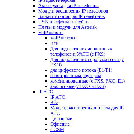
IP видеотелефоны
Аксессуары для IP телефонов
Модули расширения IP телефонов
Блоки питания для IP телефонов
USB телефоны и трубки
Платы и модули для Asterisk
VoIP шлюзы
VoIP шлюзы
Все
Для подключения аналоговых
телефонов и УАТС (с FXS)
Для подключения городской сети (с
FXO)
для цифрового потока (E1/T1)
со встроенным роутером
комбинированные (c FXS, FXO, E1)
аналоговые (с FXO и FXS)
IP АТС
IP АТС
Все
Модули расширения и платы для IP
АТС
Цифровые
Офисные
с GSM