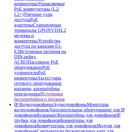
конвертеры
Управляемые
PoE коммутаторы (L2/
L2+)
Уличные узлы
доступа
PoE
адаптеры
Станционные
терминалы GPON
VDSL2
модемы и
конвертеры
Устройства
доступа по каналам E1-
E3
Источники питания на
DIN-рейку.
ACRO
Пассивное PoE
оборудование
PoE
удлинители
PoE
инжекторы
Аксессуары
сетевого оборудования:
корзины, кронштейны,
переходники
Источники
бесперебойного питания
IP Видеодомофоны
Аудиодомофоны
Мониторы
видеодомофонов
Дополнительное оборудование для IP
домофонов
Козырьки/Кронштейны для домофонов
IP
трубки для домофонов
Конвертеры для
домофонов
Коммутаторы для домофонов
Модули для
домофонов
Считыватели бесконтактных карт для