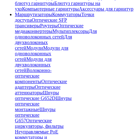
блютуз гарнитуры
Блютуз гарнитуры на
ухо
Компьютерные гарнитуры
Аксессуары для гарнитур
Маршрутизаторы
Коммутаторы
Точки
доступа
Оптические SFP
трансиверы
Роутеры
Оптические
медиаконвертеры
Мультиплексоры
Для
одноволоконных сетей
Для
двухволоконых
сетей
Модули
Модули для
одноволоконных
сетей
Модули для
двухволоконных
сетей
Волоконно-
оптические
компоненты
Оптические
адаптеры
Оптические
аттенюаторы
Шнуры
оптические G652D
Шнуры
оптические
монтажные
Шнуры
оптические
G657
Оптические
циркуляторы, фильтры
Неуправляемые PoE
коммутаторы и