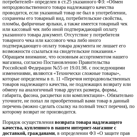
потребителей» определен в ст.25 указанного ФЗ: «Обмен
непродовольственного товара надлежащего качества
проводится, если указанный товар не был в употреблении,
сохранены его товарный вид, потребительские свойства,
пломбы, фабричные ярлыки, а также имеется товарный чек
или кассовый чек либо иной подтверждающий оплату
указанного товара документ. Отсутствие у потребителя
товарного чека или кассового чека либо иного
подтверждающего оплату товара документа не лишает его
возможности ссылаться на свидетельские показания.»
Обращаем внимание, что основным ассортиментом нашего
магазина, согласно Постановлению Правительства
Российской Федерации №55 от 19.01.98. с последующими
изменениями, являются «Технически сложные товары»,
которые определены в п. 11 «Перечня непродовольственных
товаров надлежащего качества, не подлежащих возврату или
обмену на аналогичный товар других размера, формы,
габарита, фасона, расцветки или комплектации». Обязательно
уточните, не попал ли приобретенный вами товар в данный
перечень (можно сделать ссылку на полный текст перечня), по
которому возврат не производится.
Порядок осуществления
возврата товара надлежащего
качества, купленного в нашем интернет-магазине с
доставкой, гражданами
, в определении ФЗ «О защите прав