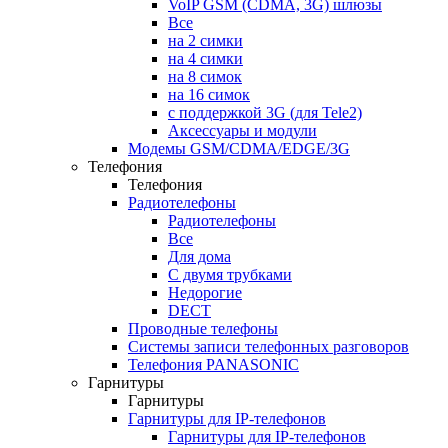
VoIP GSM (CDMA, 3G) шлюзы
Все
на 2 симки
на 4 симки
на 8 симок
на 16 симок
с поддержкой 3G (для Tele2)
Аксессуары и модули
Модемы GSM/CDMA/EDGE/3G
Телефония
Телефония
Радиотелефоны
Радиотелефоны
Все
Для дома
С двумя трубками
Недорогие
DECT
Проводные телефоны
Системы записи телефонных разговоров
Телефония PANASONIC
Гарнитуры
Гарнитуры
Гарнитуры для IP-телефонов
Гарнитуры для IP-телефонов