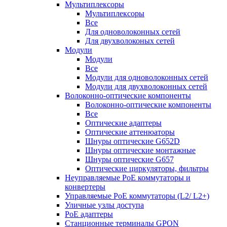
Мультиплексоры
Мультиплексоры
Все
Для одноволоконных сетей
Для двухволоконых сетей
Модули
Модули
Все
Модули для одноволоконных сетей
Модули для двухволоконных сетей
Волоконно-оптические компоненты
Волоконно-оптические компоненты
Все
Оптические адаптеры
Оптические аттенюаторы
Шнуры оптические G652D
Шнуры оптические монтажные
Шнуры оптические G657
Оптические циркуляторы, фильтры
Неуправляемые PoE коммутаторы и
конвертеры
Управляемые PoE коммутаторы (L2/ L2+)
Уличные узлы доступа
PoE адаптеры
Станционные терминалы GPON