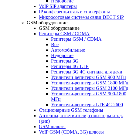
Недорогие
VoIP SIP адаптеры
IP конференц-связь и спикерфоны
Микросотовые системы связи DECT SIP
GSM оборудование
GSM оборудование
Репитеры GSM / CDMA
Репитеры GSM / CDMA
Все
Автомобильные
Недорогие
Репитеры 3G
Репитеры 4G LTE
Репитеры 3G 4G сигнала для дачи
Усилители-репитеры GSM 900 МГц
Усилители-репитеры GSM 1800 МГц
Усилители-репитеры GSM 2100 МГц
Усилители-репитеры GSM 900-1800
МГц
Усилители-репитеры LTE 4G 2600
Стационарные GSM телефоны
Антенны, ответвители, сплиттеры и т.д.
(gsm)
GSM шлюзы
VoIP GSM (CDMA, 3G) шлюзы