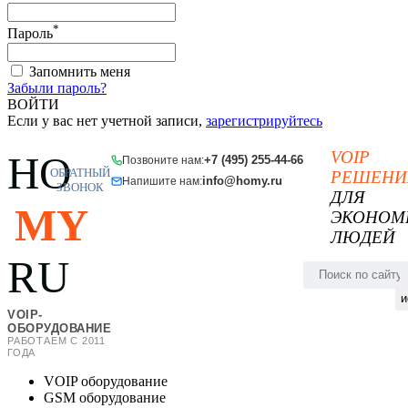
*
Пароль
Запомнить меня
Забыли пароль?
ВОЙТИ
Если у вас нет учетной записи,
зарегистрируйтесь
VOIP
HO
+7 (495) 255-44-66
Позвоните нам:
ОБРАТНЫЙ
РЕШЕНИ
info@homy.ru
Напишите нам:
ЗВОНОК
ДЛЯ
MY
ЭКОНОМ
ЛЮДЕЙ
RU
и
VOIP-
ОБОРУДОВАНИЕ
РАБОТАЕМ С 2011
ГОДА
VOIP оборудование
GSM оборудование