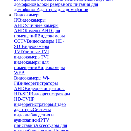
домофонов
Блоки резервного питания для
домофонов
Адаптеры для домофонов
Видеокамеры
IP
Видеокамеры
AHD
Уличные камеры
AHD
Камеры AHD для
помещений
Видеокамеры
CCTV
Видеокамеры HD-
SDI
Видеокамеры
TVI
Уличные TVI
видеокамеры
TVI
видеокамеры для
помещений
Видеокамеры
WEB
Видеокамеры Wi-
Fi
Видеорегистраторы
AHD
Видеорегистраторы
HD-SDI
Видеорегистраторы
HD-TVI
IP
видеорегистраторы
Видео
адаптеры
Системы
видеонаблюдения и
аудиозаписи
IPTV
приставки
Аксессуары для
видеооборудования
Приемо-