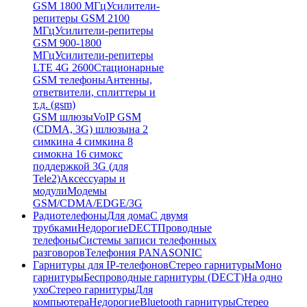
GSM 1800 МГц
Усилители-
репитеры GSM 2100
МГц
Усилители-репитеры
GSM 900-1800
МГц
Усилители-репитеры
LTE 4G 2600
Стационарные
GSM телефоны
Антенны,
ответвители, сплиттеры и
т.д. (gsm)
GSM шлюзы
VoIP GSM
(CDMA, 3G) шлюзы
на 2
симки
на 4 симки
на 8
симок
на 16 симок
с
поддержкой 3G (для
Tele2)
Аксессуары и
модули
Модемы
GSM/CDMA/EDGE/3G
Радиотелефоны
Для дома
С двумя
трубками
Недорогие
DECT
Проводные
телефоны
Системы записи телефонных
разговоров
Телефония PANASONIC
Гарнитуры для IP-телефонов
Стерео гарнитуры
Моно
гарнитуры
Беспроводные гарнитуры (DECT)
На одно
ухо
Стерео гарнитуры
Для
компьютера
Недорогие
Bluetooth гарнитуры
Стерео