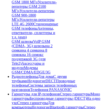
GSM 1800 МГц
Усилители-
репитеры GSM 2100
МГц
Усилители-репитеры
GSM 900-1800
МГц
Усилители-репитеры
LTE 4G 2600
Стационарные
GSM телефоны
Антенны,
ответвители, сплиттеры и
т.д. (gsm)
GSM шлюзы
VoIP GSM
(CDMA, 3G) шлюзы
на 2
симки
на 4 симки
на 8
симок
на 16 симок
с
поддержкой 3G (для
Tele2)
Аксессуары и
модули
Модемы
GSM/CDMA/EDGE/3G
Радиотелефоны
Для дома
С двумя
трубками
Недорогие
DECT
Проводные
телефоны
Системы записи телефонных
разговоров
Телефония PANASONIC
Гарнитуры для IP-телефонов
Стерео гарнитуры
Моно
гарнитуры
Беспроводные гарнитуры (DECT)
На одно
ухо
Стерео гарнитуры
Для
компьютера
Недорогие
Bluetooth гарнитуры
Стерео