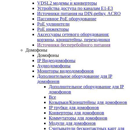
VDSL2 модемы и конвертеры
Устройства доступа по каналам E1-E3
Источники питания на DIN-рейку. ACRO
Пассивное PoE оборудование
PoE удлинители
PoE инжекторы
Аксессуары сетевого оборудования:
корзины, кронштейны, переходники
Источники бесперебойного питания
Домофоны
Домофоны
IP Видеодомофоны
Аудиодомофоны
Мониторы видеодомофонов
Дополнительное оборудование для IP
домофонов
Дополнительное оборудование для IP
домофонов
Все
Козырьки/Кронштейны для домофонов
IP трубки для домофонов
Конвертеры для домофонов
Коммутаторы для домофонов
Модули для домофонов
Считыватели бесконтактных карт для