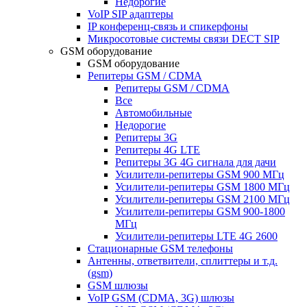
Недорогие
VoIP SIP адаптеры
IP конференц-связь и спикерфоны
Микросотовые системы связи DECT SIP
GSM оборудование
GSM оборудование
Репитеры GSM / CDMA
Репитеры GSM / CDMA
Все
Автомобильные
Недорогие
Репитеры 3G
Репитеры 4G LTE
Репитеры 3G 4G сигнала для дачи
Усилители-репитеры GSM 900 МГц
Усилители-репитеры GSM 1800 МГц
Усилители-репитеры GSM 2100 МГц
Усилители-репитеры GSM 900-1800
МГц
Усилители-репитеры LTE 4G 2600
Стационарные GSM телефоны
Антенны, ответвители, сплиттеры и т.д.
(gsm)
GSM шлюзы
VoIP GSM (CDMA, 3G) шлюзы