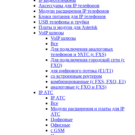
IP видеотелефоны
Аксессуары для IP телефонов
Модули расширения IP телефонов
Блоки питания для IP телефонов
USB телефоны и трубки
Платы и модули для Asterisk
VoIP шлюзы
VoIP шлюзы
Все
Для подключения аналоговых
телефонов и УАТС (с FXS)
Для подключения городской сети (с
FXO)
для цифрового потока (E1/T1)
со встроенным роутером
комбинированные (c FXS, FXO, E1)
аналоговые (с FXO и FXS)
IP АТС
IP АТС
Все
Модули расширения и платы для IP
АТС
Цифровые
Офисные
с GSM