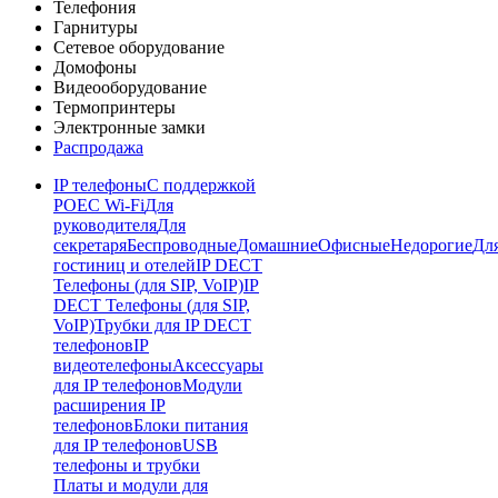
Телефония
Гарнитуры
Сетевое оборудование
Домофоны
Видеооборудование
Термопринтеры
Электронные замки
Распродажа
IP телефоны
С поддержкой
POE
C Wi-Fi
Для
руководителя
Для
секретаря
Беспроводные
Домашние
Офисные
Недорогие
Дл
гостиниц и отелей
IP DECT
Телефоны (для SIP, VoIP)
IP
DECT Телефоны (для SIP,
VoIP)
Трубки для IP DECT
телефонов
IP
видеотелефоны
Аксессуары
для IP телефонов
Модули
расширения IP
телефонов
Блоки питания
для IP телефонов
USB
телефоны и трубки
Платы и модули для