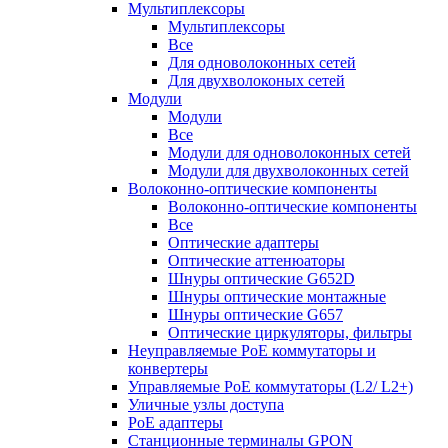
Мультиплексоры
Мультиплексоры
Все
Для одноволоконных сетей
Для двухволоконых сетей
Модули
Модули
Все
Модули для одноволоконных сетей
Модули для двухволоконных сетей
Волоконно-оптические компоненты
Волоконно-оптические компоненты
Все
Оптические адаптеры
Оптические аттенюаторы
Шнуры оптические G652D
Шнуры оптические монтажные
Шнуры оптические G657
Оптические циркуляторы, фильтры
Неуправляемые PoE коммутаторы и
конвертеры
Управляемые PoE коммутаторы (L2/ L2+)
Уличные узлы доступа
PoE адаптеры
Станционные терминалы GPON