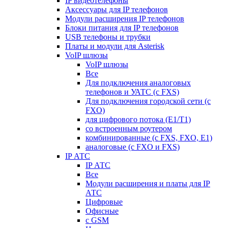
IP видеотелефоны
Аксессуары для IP телефонов
Модули расширения IP телефонов
Блоки питания для IP телефонов
USB телефоны и трубки
Платы и модули для Asterisk
VoIP шлюзы
VoIP шлюзы
Все
Для подключения аналоговых
телефонов и УАТС (с FXS)
Для подключения городской сети (с
FXO)
для цифрового потока (E1/T1)
со встроенным роутером
комбинированные (c FXS, FXO, E1)
аналоговые (с FXO и FXS)
IP АТС
IP АТС
Все
Модули расширения и платы для IP
АТС
Цифровые
Офисные
с GSM