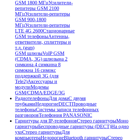
GSM 1800 МГц
Усилители-
репитеры GSM 2100
МГц
Усилители-репитеры
GSM 900-1800
МГц
Усилители-репитеры
LTE 4G 2600
Стационарные
GSM телефоны
Антенны,
ответвители, сплиттеры и
т.д. (gsm)
GSM шлюзы
VoIP GSM
(CDMA, 3G) шлюзы
на 2
симки
на 4 симки
на 8
симок
на 16 симок
с
поддержкой 3G (для
Tele2)
Аксессуары и
модули
Модемы
GSM/CDMA/EDGE/3G
Радиотелефоны
Для дома
С двумя
трубками
Недорогие
DECT
Проводные
телефоны
Системы записи телефонных
разговоров
Телефония PANASONIC
Гарнитуры для IP-телефонов
Стерео гарнитуры
Моно
гарнитуры
Беспроводные гарнитуры (DECT)
На одно
ухо
Стерео гарнитуры
Для
компьютера
Недорогие
Bluetooth гарнитуры
Стерео