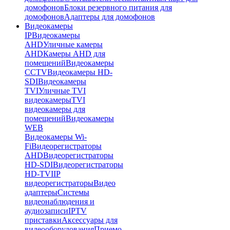
домофонов
Блоки резервного питания для
домофонов
Адаптеры для домофонов
Видеокамеры
IP
Видеокамеры
AHD
Уличные камеры
AHD
Камеры AHD для
помещений
Видеокамеры
CCTV
Видеокамеры HD-
SDI
Видеокамеры
TVI
Уличные TVI
видеокамеры
TVI
видеокамеры для
помещений
Видеокамеры
WEB
Видеокамеры Wi-
Fi
Видеорегистраторы
AHD
Видеорегистраторы
HD-SDI
Видеорегистраторы
HD-TVI
IP
видеорегистраторы
Видео
адаптеры
Системы
видеонаблюдения и
аудиозаписи
IPTV
приставки
Аксессуары для
видеооборудования
Приемо-