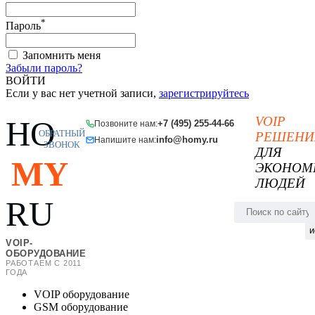
*
Пароль
Запомнить меня
Забыли пароль?
ВОЙТИ
Если у вас нет учетной записи,
зарегистрируйтесь
VOIP
HO
+7 (495) 255-44-66
Позвоните нам:
ОБРАТНЫЙ
РЕШЕНИ
info@homy.ru
Напишите нам:
ЗВОНОК
ДЛЯ
MY
ЭКОНОМ
ЛЮДЕЙ
RU
и
VOIP-
ОБОРУДОВАНИЕ
РАБОТАЕМ С 2011
ГОДА
VOIP оборудование
GSM оборудование