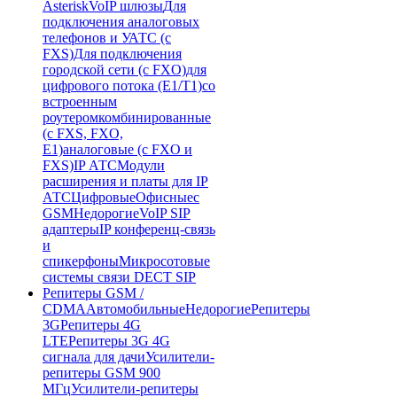
Asterisk
VoIP шлюзы
Для
подключения аналоговых
телефонов и УАТС (с
FXS)
Для подключения
городской сети (с FXO)
для
цифрового потока (E1/T1)
со
встроенным
роутером
комбинированные
(c FXS, FXO,
E1)
аналоговые (с FXO и
FXS)
IP АТС
Модули
расширения и платы для IP
АТС
Цифровые
Офисные
с
GSM
Недорогие
VoIP SIP
адаптеры
IP конференц-связь
и
спикерфоны
Микросотовые
системы связи DECT SIP
Репитеры GSM /
CDMA
Автомобильные
Недорогие
Репитеры
3G
Репитеры 4G
LTE
Репитеры 3G 4G
сигнала для дачи
Усилители-
репитеры GSM 900
МГц
Усилители-репитеры