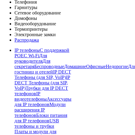
Телефония
Гарнитуры
Сетевое оборудование
Домофоны
Видеооборудование
Термопринтеры
Электронные замки
Распродажа
IP телефоны
С поддержкой
POE
C Wi-Fi
Для
руководителя
Для
секретаря
Беспроводные
Домашние
Офисные
Недорогие
Дл
гостиниц и отелей
IP DECT
Телефоны (для SIP, VoIP)
IP
DECT Телефоны (для SIP,
VoIP)
Трубки для IP DECT
телефонов
IP
видеотелефоны
Аксессуары
для IP телефонов
Модули
расширения IP
телефонов
Блоки питания
для IP телефонов
USB
телефоны и трубки
Платы и модули для