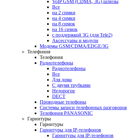
VoIP GSM (CDMA, 3G) шлюзы
Все
на 2 симки
на 4 симки
на 8 симок
на 16 симок
с поддержкой 3G (для Tele2)
Аксессуары и модули
Модемы GSM/CDMA/EDGE/3G
Телефония
Телефония
Радиотелефоны
Радиотелефоны
Все
Для дома
С двумя трубками
Недорогие
DECT
Проводные телефоны
Системы записи телефонных разговоров
Телефония PANASONIC
Гарнитуры
Гарнитуры
Гарнитуры для IP-телефонов
Гарнитуры для IP-телефонов