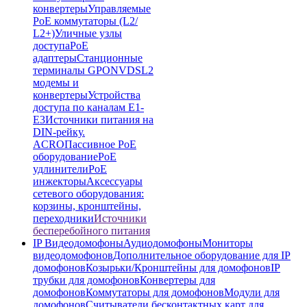
конвертеры
Управляемые
PoE коммутаторы (L2/
L2+)
Уличные узлы
доступа
PoE
адаптеры
Станционные
терминалы GPON
VDSL2
модемы и
конвертеры
Устройства
доступа по каналам E1-
E3
Источники питания на
DIN-рейку.
ACRO
Пассивное PoE
оборудование
PoE
удлинители
PoE
инжекторы
Аксессуары
сетевого оборудования:
корзины, кронштейны,
переходники
Источники
бесперебойного питания
IP Видеодомофоны
Аудиодомофоны
Мониторы
видеодомофонов
Дополнительное оборудование для IP
домофонов
Козырьки/Кронштейны для домофонов
IP
трубки для домофонов
Конвертеры для
домофонов
Коммутаторы для домофонов
Модули для
домофонов
Считыватели бесконтактных карт для