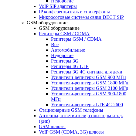
Недорогие
VoIP SIP адаптеры
IP конференц-связь и спикерфоны
Микросотовые системы связи DECT SIP
GSM оборудование
GSM оборудование
Репитеры GSM / CDMA
Репитеры GSM / CDMA
Все
Автомобильные
Недорогие
Репитеры 3G
Репитеры 4G LTE
Репитеры 3G 4G сигнала для дачи
Усилители-репитеры GSM 900 МГц
Усилители-репитеры GSM 1800 МГц
Усилители-репитеры GSM 2100 МГц
Усилители-репитеры GSM 900-1800
МГц
Усилители-репитеры LTE 4G 2600
Стационарные GSM телефоны
Антенны, ответвители, сплиттеры и т.д.
(gsm)
GSM шлюзы
VoIP GSM (CDMA, 3G) шлюзы