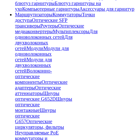
блютуз гарнитуры
Блютуз гарнитуры на
ухо
Компьютерные гарнитуры
Аксессуары для гарнитур
Маршрутизаторы
Коммутаторы
Точки
доступа
Оптические SFP
трансиверы
Роутеры
Оптические
медиаконвертеры
Мультиплексоры
Для
одноволоконных сетей
Для
двухволоконых
сетей
Модули
Модули для
одноволоконных
сетей
Модули для
двухволоконных
сетей
Волоконно-
оптические
компоненты
Оптические
адаптеры
Оптические
аттенюаторы
Шнуры
оптические G652D
Шнуры
оптические
монтажные
Шнуры
оптические
G657
Оптические
циркуляторы, фильтры
Неуправляемые PoE
коммутаторы и