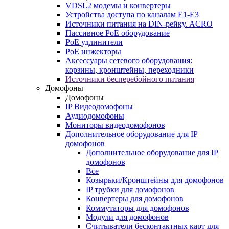
VDSL2 модемы и конвертеры
Устройства доступа по каналам E1-E3
Источники питания на DIN-рейку. ACRO
Пассивное PoE оборудование
PoE удлинители
PoE инжекторы
Аксессуары сетевого оборудования:
корзины, кронштейны, переходники
Источники бесперебойного питания
Домофоны
Домофоны
IP Видеодомофоны
Аудиодомофоны
Мониторы видеодомофонов
Дополнительное оборудование для IP
домофонов
Дополнительное оборудование для IP
домофонов
Все
Козырьки/Кронштейны для домофонов
IP трубки для домофонов
Конвертеры для домофонов
Коммутаторы для домофонов
Модули для домофонов
Считыватели бесконтактных карт для