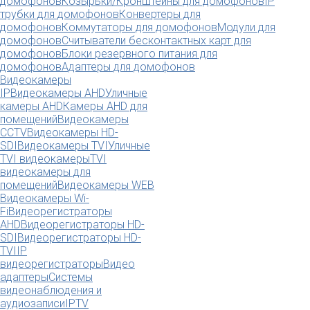
домофонов
Козырьки/Кронштейны для домофонов
IP
трубки для домофонов
Конвертеры для
домофонов
Коммутаторы для домофонов
Модули для
домофонов
Считыватели бесконтактных карт для
домофонов
Блоки резервного питания для
домофонов
Адаптеры для домофонов
Видеокамеры
IP
Видеокамеры AHD
Уличные
камеры AHD
Камеры AHD для
помещений
Видеокамеры
CCTV
Видеокамеры HD-
SDI
Видеокамеры TVI
Уличные
TVI видеокамеры
TVI
видеокамеры для
помещений
Видеокамеры WEB
Видеокамеры Wi-
Fi
Видеорегистраторы
AHD
Видеорегистраторы HD-
SDI
Видеорегистраторы HD-
TVI
IP
видеорегистраторы
Видео
адаптеры
Системы
видеонаблюдения и
аудиозаписи
IPTV