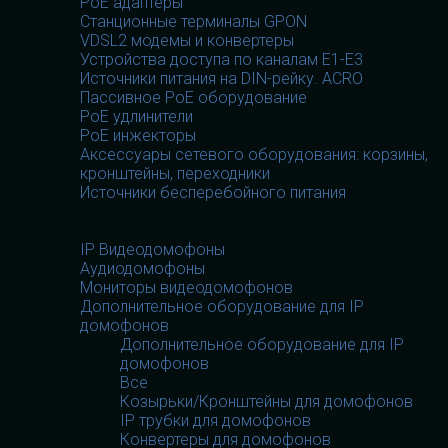
PoE адаптеры
Станционные терминалы GPON
VDSL2 модемы и конвертеры
Устройства доступа по каналам E1-E3
Источники питания на DIN-рейку. ACRO
Пассивное PoE оборудование
PoE удлинители
PoE инжекторы
Аксессуары сетевого оборудования: корзины,
кронштейны, переходники
Источники бесперебойного питания
Домофоны
Домофоны
IP Видеодомофоны
Аудиодомофоны
Мониторы видеодомофонов
Дополнительное оборудование для IP
домофонов
Дополнительное оборудование для IP
домофонов
Все
Козырьки/Кронштейны для домофонов
IP трубки для домофонов
Конвертеры для домофонов