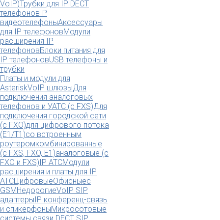
VoIP)
Трубки для IP DECT
телефонов
IP
видеотелефоны
Аксессуары
для IP телефонов
Модули
расширения IP
телефонов
Блоки питания для
IP телефонов
USB телефоны и
трубки
Платы и модули для
Asterisk
VoIP шлюзы
Для
подключения аналоговых
телефонов и УАТС (с FXS)
Для
подключения городской сети
(с FXO)
для цифрового потока
(E1/T1)
со встроенным
роутером
комбинированные
(c FXS, FXO, E1)
аналоговые (с
FXO и FXS)
IP АТС
Модули
расширения и платы для IP
АТС
Цифровые
Офисные
с
GSM
Недорогие
VoIP SIP
адаптеры
IP конференц-связь
и спикерфоны
Микросотовые
системы связи DECT SIP