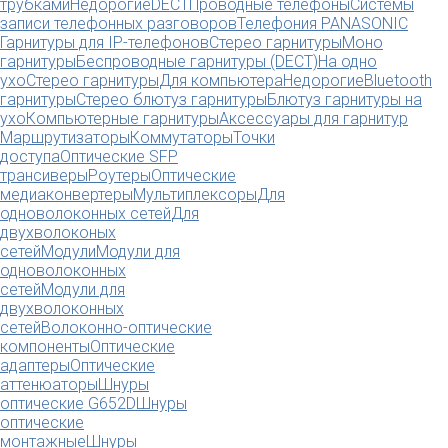
трубками
Недорогие
DECT
Проводные телефоны
Системы
записи телефонных разговоров
Телефония PANASONIC
Гарнитуры для IP-телефонов
Стерео гарнитуры
Моно
гарнитуры
Беспроводные гарнитуры (DECT)
На одно
ухо
Стерео гарнитуры
Для компьютера
Недорогие
Bluetooth
гарнитуры
Стерео блютуз гарнитуры
Блютуз гарнитуры на
ухо
Компьютерные гарнитуры
Аксессуары для гарнитур
Маршрутизаторы
Коммутаторы
Точки
доступа
Оптические SFP
трансиверы
Роутеры
Оптические
медиаконвертеры
Мультиплексоры
Для
одноволоконных сетей
Для
двухволоконых
сетей
Модули
Модули для
одноволоконных
сетей
Модули для
двухволоконных
сетей
Волоконно-оптические
компоненты
Оптические
адаптеры
Оптические
аттенюаторы
Шнуры
оптические G652D
Шнуры
оптические
монтажные
Шнуры