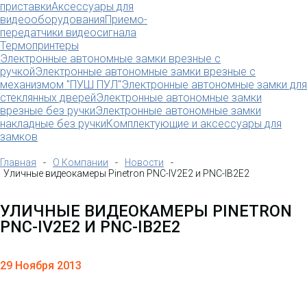
приставки
Аксессуары для
видеооборудования
Приемо-
передатчики видеосигнала
Термопринтеры
Электронные автономные замки врезные с
ручкой
Электронные автономные замки врезные с
механизмом "ПУШ ПУЛ"
Электронные автономные замки для
стеклянных дверей
Электронные автономные замки
врезные без ручки
Электронные автономные замки
накладные без ручки
Комплектующие и аксессуары для
замков
Главная
-
О Компании
-
Новости
-
Уличные видеокамеры Pinetron PNC-IV2E2 и PNC-IB2E2
УЛИЧНЫЕ ВИДЕОКАМЕРЫ PINETRON
PNC-IV2E2 И PNC-IB2E2
29 Ноября 2013