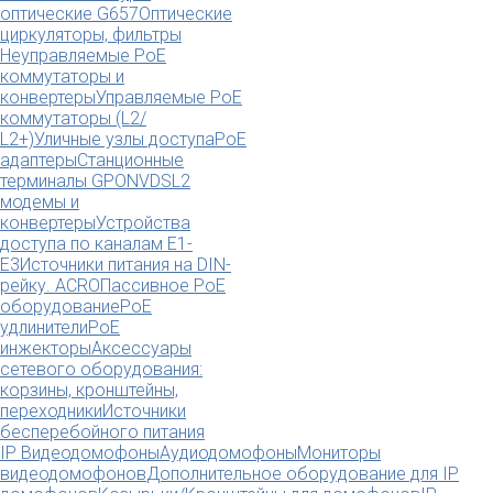
оптические G657
Оптические
циркуляторы, фильтры
Неуправляемые PoE
коммутаторы и
конвертеры
Управляемые PoE
коммутаторы (L2/
L2+)
Уличные узлы доступа
PoE
адаптеры
Станционные
терминалы GPON
VDSL2
модемы и
конвертеры
Устройства
доступа по каналам E1-
E3
Источники питания на DIN-
рейку. ACRO
Пассивное PoE
оборудование
PoE
удлинители
PoE
инжекторы
Аксессуары
сетевого оборудования:
корзины, кронштейны,
переходники
Источники
бесперебойного питания
IP Видеодомофоны
Аудиодомофоны
Мониторы
видеодомофонов
Дополнительное оборудование для IP