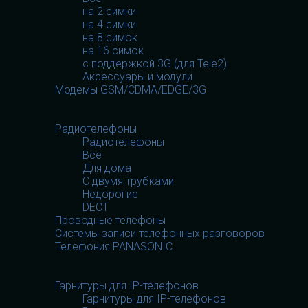
на 2 симки
на 4 симки
на 8 симок
на 16 симок
с поддержкой 3G (для Tele2)
Аксессуары и модули
Модемы GSM/CDMA/EDGE/3G
Телефония
Телефония
Радиотелефоны
Радиотелефоны
Все
Для дома
С двумя трубками
Недорогие
DECT
Проводные телефоны
Системы записи телефонных разговоров
Телефония PANASONIC
Гарнитуры
Гарнитуры
Гарнитуры для IP-телефонов
Гарнитуры для IP-телефонов