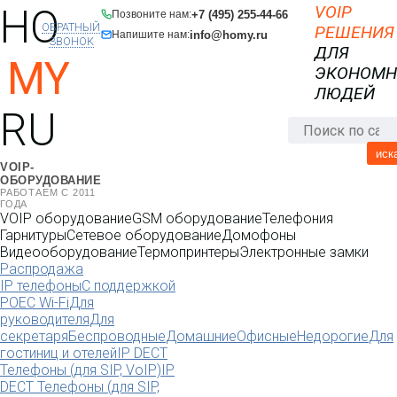
HO
VOIP
+7 (495) 255-44-66
Позвоните нам:
ОБРАТНЫЙ
РЕШЕНИЯ
info@homy.ru
Напишите нам:
ЗВОНОК
ДЛЯ
MY
ЭКОНОМ
ЛЮДЕЙ
RU
иск
VOIP-
ОБОРУДОВАНИЕ
РАБОТАЕМ С 2011
ГОДА
VOIP оборудование
GSM оборудование
Телефония
Гарнитуры
Сетевое оборудование
Домофоны
Видеооборудование
Термопринтеры
Электронные замки
Распродажа
IP телефоны
С поддержкой
POE
C Wi-Fi
Для
руководителя
Для
секретаря
Беспроводные
Домашние
Офисные
Недорогие
Для
гостиниц и отелей
IP DECT
Телефоны (для SIP, VoIP)
IP
DECT Телефоны (для SIP,