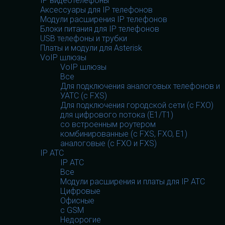
IP видеотелефоны
Аксессуары для IP телефонов
Модули расширения IP телефонов
Блоки питания для IP телефонов
USB телефоны и трубки
Платы и модули для Asterisk
VoIP шлюзы
VoIP шлюзы
Все
Для подключения аналоговых телефонов и
УАТС (с FXS)
Для подключения городской сети (с FXO)
для цифрового потока (E1/T1)
со встроенным роутером
комбинированные (c FXS, FXO, E1)
аналоговые (с FXO и FXS)
IP АТС
IP АТС
Все
Модули расширения и платы для IP АТС
Цифровые
Офисные
с GSM
Недорогие