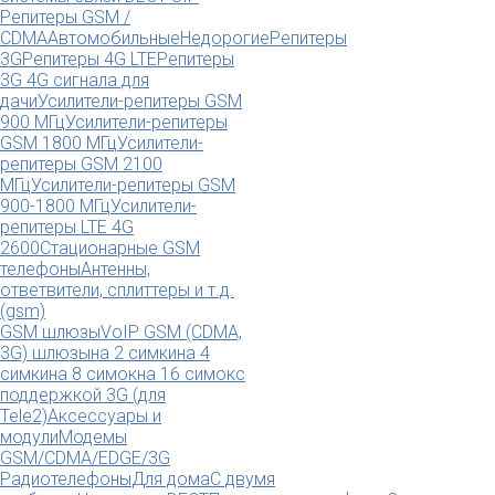
Репитеры GSM /
CDMA
Автомобильные
Недорогие
Репитеры
3G
Репитеры 4G LTE
Репитеры
3G 4G сигнала для
дачи
Усилители-репитеры GSM
900 МГц
Усилители-репитеры
GSM 1800 МГц
Усилители-
репитеры GSM 2100
МГц
Усилители-репитеры GSM
900-1800 МГц
Усилители-
репитеры LTE 4G
2600
Стационарные GSM
телефоны
Антенны,
ответвители, сплиттеры и т.д.
(gsm)
GSM шлюзы
VoIP GSM (CDMA,
3G) шлюзы
на 2 симки
на 4
симки
на 8 симок
на 16 симок
с
поддержкой 3G (для
Tele2)
Аксессуары и
модули
Модемы
GSM/CDMA/EDGE/3G
Радиотелефоны
Для дома
С двумя