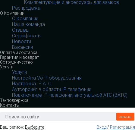
Комплектующие и аксессуары для замков
Распродажа
О Компании
О Компании
Наша команда
Отзывы
Сертификаты
Новости
Вакансии
Оплата и доставка
Гарантия и возврат
Сотрудничество
Услуги
Услуги
Настройка VoIP оборудования
Настройка IP АТС
Аутсорсинг в области IP телефонии
Подключение IP телефонии, виртуальной АТС (ВАТС)
Техподдержка
Контакты
искать
Ваш регион:
Выберите
Вход
/
Регистрация