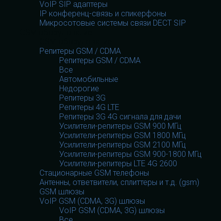
VoIP SIP адаптеры
IP конференц-связь и спикерфоны
Микросотовые системы связи DECT SIP
GSM оборудование
GSM оборудование
Репитеры GSM / CDMA
Репитеры GSM / CDMA
Все
Автомобильные
Недорогие
Репитеры 3G
Репитеры 4G LTE
Репитеры 3G 4G сигнала для дачи
Усилители-репитеры GSM 900 МГц
Усилители-репитеры GSM 1800 МГц
Усилители-репитеры GSM 2100 МГц
Усилители-репитеры GSM 900-1800 МГц
Усилители-репитеры LTE 4G 2600
Стационарные GSM телефоны
Антенны, ответвители, сплиттеры и т.д. (gsm)
GSM шлюзы
VoIP GSM (CDMA, 3G) шлюзы
VoIP GSM (CDMA, 3G) шлюзы
Все