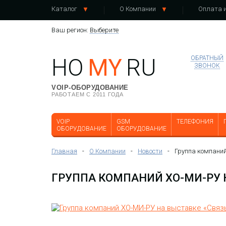
Каталог
О Компании
Оплата и
Ваш регион:
Выберите
HO
MY
RU
ОБРАТНЫЙ
ЗВОНОК
VOIP-ОБОРУДОВАНИЕ
РАБОТАЕМ С 2011 ГОДА
VOIP
GSM
ТЕЛЕФОНИЯ
ОБОРУДОВАНИЕ
ОБОРУДОВАНИЕ
Главная
-
О Компании
-
Новости
-
Группа компани
ГРУППА КОМПАНИЙ ХО-МИ-РУ 