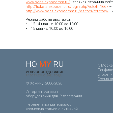
www.sviaz-expocomm.ru/
- главная страница сайт
http://tickets.expocentr.ru/login.php?idExh=1667
– 
http://www.sviaz-expocomm.ru/visitors/territory/
- 
Режим работы выставки:
• 12-14 мая - с 10:00 до 18:00
• 15 мая - с 10:00 до 16:00
HO
MY
RU
г. Москв
Панфилов
VOIP-ОБОРУДОВАНИЕ
строени
РАБОТАЕМ С 2011 ГОДА
Схема п
© ХомиРу, 2006-2026
Интернет магазин
оборудования для IP телефонии
Перепечатка материалов
возможна только с активной