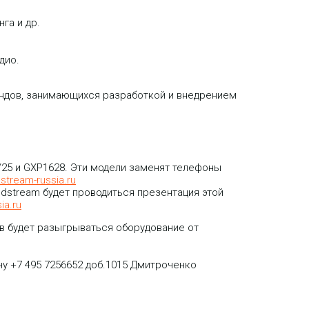
га и др.
дио.
ндов, занимающихся разработкой и внедрением
0/25 и GXP1628. Эти модели заменят телефоны
stream-russia.ru
dstream будет проводиться презентация этой
ia.ru
в будет разыгрываться оборудование от
у +7 495 7256652 доб.1015 Дмитроченко