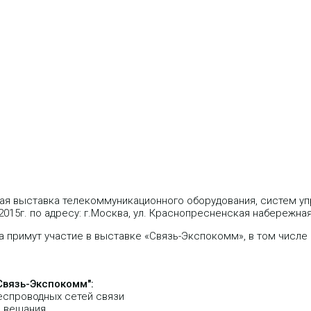
ная выставка телекоммуникационного оборудования, систем уп
5.2015г. по адресу: г.Москва, ул. Краснопресненская набережна
ра примут участие в выставке «Связь-Экспокомм», в том числе 
вязь-Экспокомм":
еспроводных сетей связи
и вещания