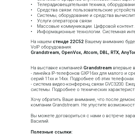
• Телерадиовещательная техника, оборудовани
• Средства связи: пользовательские устройств
• Системы, оборудование и средства вычислит
• Услуги операторов связи
• Массовые коммуникации. Цифровой контент. 
• Информационные технологии. Системная интег
На нашем
стенде 22С52
Вашему вниманию будет
VoIP оборудования:
Grandstream, OpenVox, Atcom, DBL, RTX, AnyTo
На выставке компанией
Grandstream
впервые в
- линейка IP-телефонов GXP16хх для малого и с
серий 11хх и 14хх. Подробнее об этих телефон
- система видео-конференц связи GVC3200. Еже
системы. Подробнее о технических характерис
Хочу обратить Ваше внимание, что после демон
компании Grandstream. Не упустите возможност
Вы можете договориться с нами о встрече зар
Василий.
Полезные ссылки: