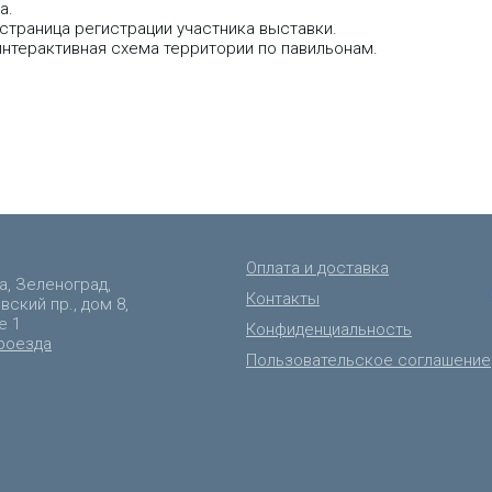
а.
страница регистрации участника выставки.
интерактивная схема территории по павильонам.
Оплата и доставка
а, Зеленоград,
Контакты
ский пр., дом 8,
е 1
Конфиденциальность
роезда
Пользовательское соглашение