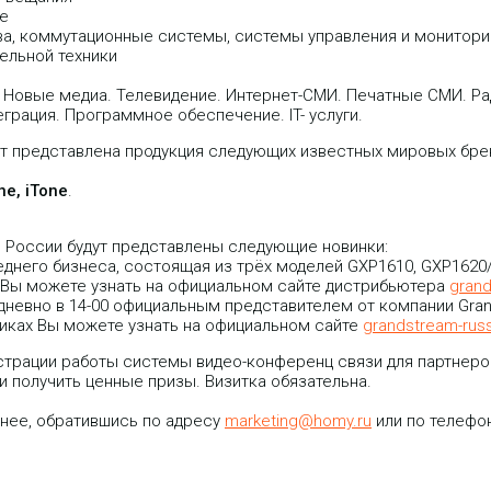
е
а, коммутационные системы, системы управления и мониторин
ельной техники
Новые медиа. Телевидение. Интернет-СМИ. Печатные СМИ. Ра
рация. Программное обеспечение. IT- услуги.
 представлена продукция следующих известных мировых бре
ne, iTone
.
 России будут представлены следующие новинки:
реднего бизнеса, состоящая из трёх моделей GXP1610, GXP162
ах Вы можете узнать на официальном сайте дистрибьютера
grand
дневно в 14-00 официальным представителем от компании Gran
тиках Вы можете узнать на официальном сайте
grandstream-russ
страции работы системы видео-конференц связи для партнеро
и получить ценные призы. Визитка обязательна.
анее, обратившись по адресу
marketing@homy.ru
или по телефон