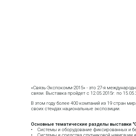
«Связь-Экспокомм-2015» - это 27-я международ
связи. Выставка пройдет с 12.05.2015г. по 15.0
В этом году более 400 компаний из 19 стран ми
своих стендах национальные экспозиции.
Основные тематические разделы выставки "С
• Системы и оборудование фиксированных и б
• Системы и средства спутниковой навигации 