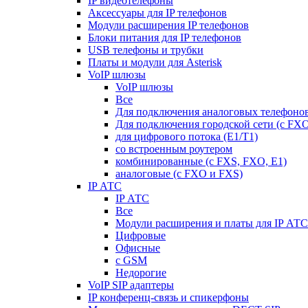
IP видеотелефоны
Аксессуары для IP телефонов
Модули расширения IP телефонов
Блоки питания для IP телефонов
USB телефоны и трубки
Платы и модули для Asterisk
VoIP шлюзы
VoIP шлюзы
Все
Для подключения аналоговых телефонов
Для подключения городской сети (с FX
для цифрового потока (E1/T1)
со встроенным роутером
комбинированные (c FXS, FXO, E1)
аналоговые (с FXO и FXS)
IP АТС
IP АТС
Все
Модули расширения и платы для IP АТС
Цифровые
Офисные
с GSM
Недорогие
VoIP SIP адаптеры
IP конференц-связь и спикерфоны