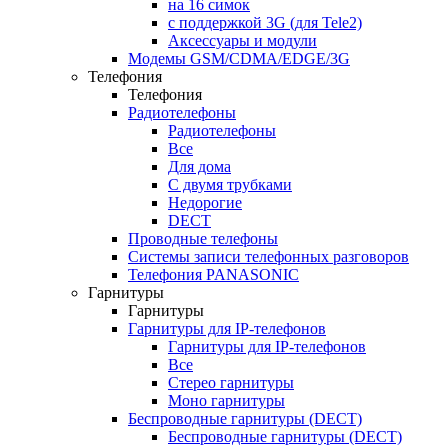
на 16 симок
с поддержкой 3G (для Tele2)
Аксессуары и модули
Модемы GSM/CDMA/EDGE/3G
Телефония
Телефония
Радиотелефоны
Радиотелефоны
Все
Для дома
С двумя трубками
Недорогие
DECT
Проводные телефоны
Системы записи телефонных разговоров
Телефония PANASONIC
Гарнитуры
Гарнитуры
Гарнитуры для IP-телефонов
Гарнитуры для IP-телефонов
Все
Стерео гарнитуры
Моно гарнитуры
Беспроводные гарнитуры (DECT)
Беспроводные гарнитуры (DECT)