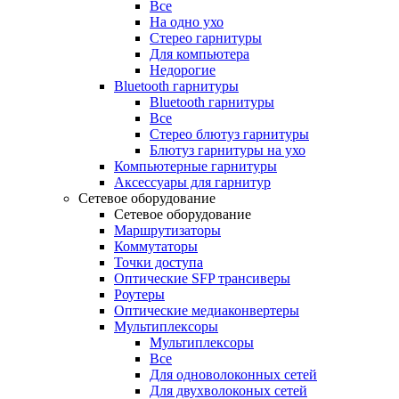
Все
На одно ухо
Стерео гарнитуры
Для компьютера
Недорогие
Bluetooth гарнитуры
Bluetooth гарнитуры
Все
Стерео блютуз гарнитуры
Блютуз гарнитуры на ухо
Компьютерные гарнитуры
Аксессуары для гарнитур
Сетевое оборудование
Сетевое оборудование
Маршрутизаторы
Коммутаторы
Точки доступа
Оптические SFP трансиверы
Роутеры
Оптические медиаконвертеры
Мультиплексоры
Мультиплексоры
Все
Для одноволоконных сетей
Для двухволоконых сетей