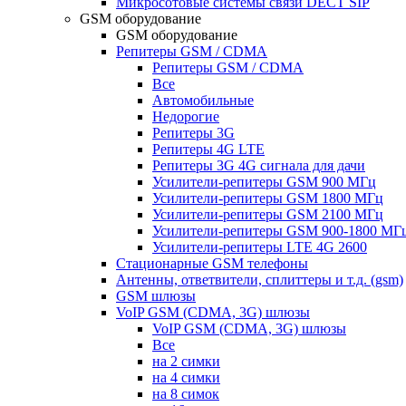
Микросотовые системы связи DECT SIP
GSM оборудование
GSM оборудование
Репитеры GSM / CDMA
Репитеры GSM / CDMA
Все
Автомобильные
Недорогие
Репитеры 3G
Репитеры 4G LTE
Репитеры 3G 4G сигнала для дачи
Усилители-репитеры GSM 900 МГц
Усилители-репитеры GSM 1800 МГц
Усилители-репитеры GSM 2100 МГц
Усилители-репитеры GSM 900-1800 МГ
Усилители-репитеры LTE 4G 2600
Стационарные GSM телефоны
Антенны, ответвители, сплиттеры и т.д. (gsm)
GSM шлюзы
VoIP GSM (CDMA, 3G) шлюзы
VoIP GSM (CDMA, 3G) шлюзы
Все
на 2 симки
на 4 симки
на 8 симок