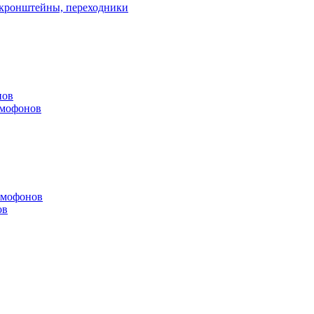
, кронштейны, переходники
нов
омофонов
омофонов
ов