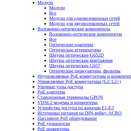
Модули
Модули
Все
Модули для одноволоконных сетей
Модули для двухволоконных сетей
Волоконно-оптические компоненты
Волоконно-оптические компоненты
Все
Оптические адаптеры
Оптические аттенюаторы
Шнуры оптические G652D
Шнуры оптические монтажные
Шнуры оптические G657
Оптические циркуляторы, фильтры
Неуправляемые PoE коммутаторы и конверте
Управляемые PoE коммутаторы (L2/ L2+)
Уличные узлы доступа
PoE адаптеры
Станционные терминалы GPON
VDSL2 модемы и конвертеры
Устройства доступа по каналам E1-E3
Источники питания на DIN-рейку. ACRO
Пассивное PoE оборудование
PoE удлинители
PoE инжекторы