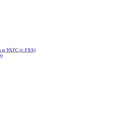
 и УАТС (с FXS)
O)