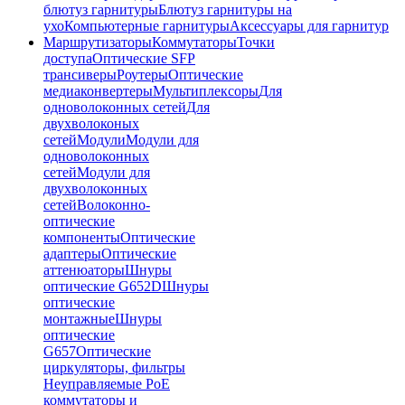
блютуз гарнитуры
Блютуз гарнитуры на
ухо
Компьютерные гарнитуры
Аксессуары для гарнитур
Маршрутизаторы
Коммутаторы
Точки
доступа
Оптические SFP
трансиверы
Роутеры
Оптические
медиаконвертеры
Мультиплексоры
Для
одноволоконных сетей
Для
двухволоконых
сетей
Модули
Модули для
одноволоконных
сетей
Модули для
двухволоконных
сетей
Волоконно-
оптические
компоненты
Оптические
адаптеры
Оптические
аттенюаторы
Шнуры
оптические G652D
Шнуры
оптические
монтажные
Шнуры
оптические
G657
Оптические
циркуляторы, фильтры
Неуправляемые PoE
коммутаторы и