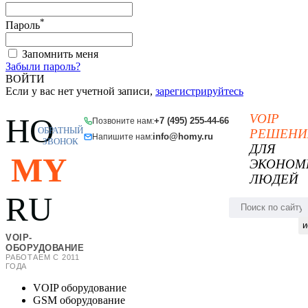
*
Пароль
Запомнить меня
Забыли пароль?
ВОЙТИ
Если у вас нет учетной записи,
зарегистрируйтесь
VOIP
HO
+7 (495) 255-44-66
Позвоните нам:
ОБРАТНЫЙ
РЕШЕНИ
info@homy.ru
Напишите нам:
ЗВОНОК
ДЛЯ
MY
ЭКОНОМ
ЛЮДЕЙ
RU
и
VOIP-
ОБОРУДОВАНИЕ
РАБОТАЕМ С 2011
ГОДА
VOIP оборудование
GSM оборудование