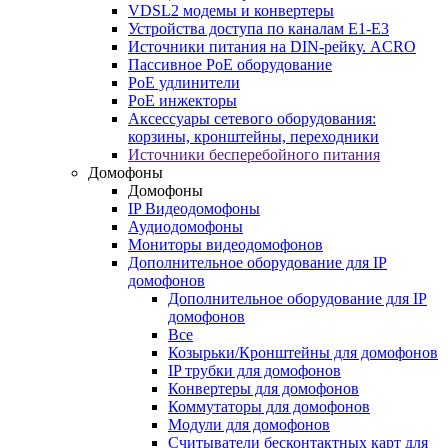
VDSL2 модемы и конвертеры
Устройства доступа по каналам E1-E3
Источники питания на DIN-рейку. ACRO
Пассивное PoE оборудование
PoE удлинители
PoE инжекторы
Аксессуары сетевого оборудования:
корзины, кронштейны, переходники
Источники бесперебойного питания
Домофоны
Домофоны
IP Видеодомофоны
Аудиодомофоны
Мониторы видеодомофонов
Дополнительное оборудование для IP
домофонов
Дополнительное оборудование для IP
домофонов
Все
Козырьки/Кронштейны для домофонов
IP трубки для домофонов
Конвертеры для домофонов
Коммутаторы для домофонов
Модули для домофонов
Считыватели бесконтактных карт для