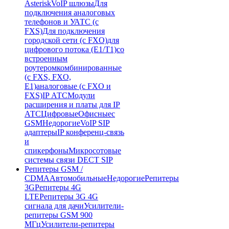
Asterisk
VoIP шлюзы
Для
подключения аналоговых
телефонов и УАТС (с
FXS)
Для подключения
городской сети (с FXO)
для
цифрового потока (E1/T1)
со
встроенным
роутером
комбинированные
(c FXS, FXO,
E1)
аналоговые (с FXO и
FXS)
IP АТС
Модули
расширения и платы для IP
АТС
Цифровые
Офисные
с
GSM
Недорогие
VoIP SIP
адаптеры
IP конференц-связь
и
спикерфоны
Микросотовые
системы связи DECT SIP
Репитеры GSM /
CDMA
Автомобильные
Недорогие
Репитеры
3G
Репитеры 4G
LTE
Репитеры 3G 4G
сигнала для дачи
Усилители-
репитеры GSM 900
МГц
Усилители-репитеры