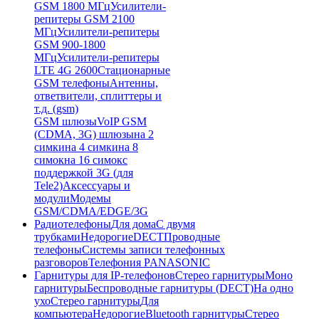
GSM 1800 МГц
Усилители-
репитеры GSM 2100
МГц
Усилители-репитеры
GSM 900-1800
МГц
Усилители-репитеры
LTE 4G 2600
Стационарные
GSM телефоны
Антенны,
ответвители, сплиттеры и
т.д. (gsm)
GSM шлюзы
VoIP GSM
(CDMA, 3G) шлюзы
на 2
симки
на 4 симки
на 8
симок
на 16 симок
с
поддержкой 3G (для
Tele2)
Аксессуары и
модули
Модемы
GSM/CDMA/EDGE/3G
Радиотелефоны
Для дома
С двумя
трубками
Недорогие
DECT
Проводные
телефоны
Системы записи телефонных
разговоров
Телефония PANASONIC
Гарнитуры для IP-телефонов
Стерео гарнитуры
Моно
гарнитуры
Беспроводные гарнитуры (DECT)
На одно
ухо
Стерео гарнитуры
Для
компьютера
Недорогие
Bluetooth гарнитуры
Стерео