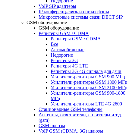
Недорогие
VoIP SIP адаптеры
IP конференц-связь и спикерфоны
Микросотовые системы связи DECT SIP
GSM оборудование
GSM оборудование
Репитеры GSM / CDMA
Репитеры GSM / CDMA
Все
Автомобильные
Недорогие
Репитеры 3G
Репитеры 4G LTE
Репитеры 3G 4G сигнала для дачи
Усилители-репитеры GSM 900 МГц
Усилители-репитеры GSM 1800 МГц
Усилители-репитеры GSM 2100 МГц
Усилители-репитеры GSM 900-1800
МГц
Усилители-репитеры LTE 4G 2600
Стационарные GSM телефоны
Антенны, ответвители, сплиттеры и т.д.
(gsm)
GSM шлюзы
VoIP GSM (CDMA, 3G) шлюзы