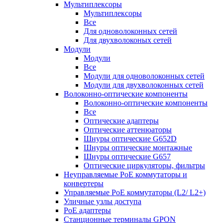
Мультиплексоры
Мультиплексоры
Все
Для одноволоконных сетей
Для двухволоконых сетей
Модули
Модули
Все
Модули для одноволоконных сетей
Модули для двухволоконных сетей
Волоконно-оптические компоненты
Волоконно-оптические компоненты
Все
Оптические адаптеры
Оптические аттенюаторы
Шнуры оптические G652D
Шнуры оптические монтажные
Шнуры оптические G657
Оптические циркуляторы, фильтры
Неуправляемые PoE коммутаторы и
конвертеры
Управляемые PoE коммутаторы (L2/ L2+)
Уличные узлы доступа
PoE адаптеры
Станционные терминалы GPON