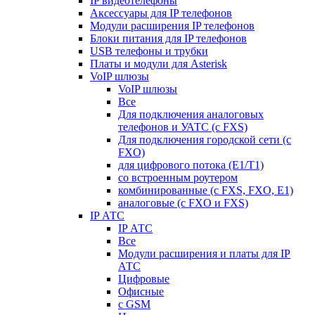
IP видеотелефоны
Аксессуары для IP телефонов
Модули расширения IP телефонов
Блоки питания для IP телефонов
USB телефоны и трубки
Платы и модули для Asterisk
VoIP шлюзы
VoIP шлюзы
Все
Для подключения аналоговых
телефонов и УАТС (с FXS)
Для подключения городской сети (с
FXO)
для цифрового потока (E1/T1)
со встроенным роутером
комбинированные (c FXS, FXO, E1)
аналоговые (с FXO и FXS)
IP АТС
IP АТС
Все
Модули расширения и платы для IP
АТС
Цифровые
Офисные
с GSM