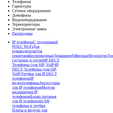
Телефония
Гарнитуры
Сетевое оборудование
Домофоны
Видеооборудование
Термопринтеры
Электронные замки
Распродажа
IP телефоны
С поддержкой
POE
C Wi-Fi
Для
руководителя
Для
секретаря
Беспроводные
Домашние
Офисные
Недорогие
Дл
гостиниц и отелей
IP DECT
Телефоны (для SIP, VoIP)
IP
DECT Телефоны (для SIP,
VoIP)
Трубки для IP DECT
телефонов
IP
видеотелефоны
Аксессуары
для IP телефонов
Модули
расширения IP
телефонов
Блоки питания
для IP телефонов
USB
телефоны и трубки
Платы и модули для