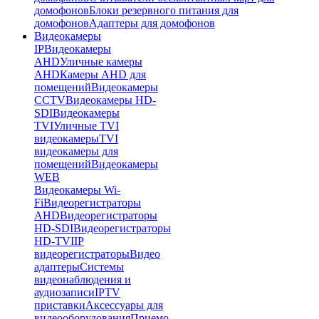
домофонов
Блоки резервного питания для
домофонов
Адаптеры для домофонов
Видеокамеры
IP
Видеокамеры
AHD
Уличные камеры
AHD
Камеры AHD для
помещений
Видеокамеры
CCTV
Видеокамеры HD-
SDI
Видеокамеры
TVI
Уличные TVI
видеокамеры
TVI
видеокамеры для
помещений
Видеокамеры
WEB
Видеокамеры Wi-
Fi
Видеорегистраторы
AHD
Видеорегистраторы
HD-SDI
Видеорегистраторы
HD-TVI
IP
видеорегистраторы
Видео
адаптеры
Системы
видеонаблюдения и
аудиозаписи
IPTV
приставки
Аксессуары для
видеооборудования
Приемо-