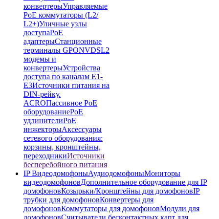
конвертеры
Управляемые
PoE коммутаторы (L2/
L2+)
Уличные узлы
доступа
PoE
адаптеры
Станционные
терминалы GPON
VDSL2
модемы и
конвертеры
Устройства
доступа по каналам E1-
E3
Источники питания на
DIN-рейку.
ACRO
Пассивное PoE
оборудование
PoE
удлинители
PoE
инжекторы
Аксессуары
сетевого оборудования:
корзины, кронштейны,
переходники
Источники
бесперебойного питания
IP Видеодомофоны
Аудиодомофоны
Мониторы
видеодомофонов
Дополнительное оборудование для IP
домофонов
Козырьки/Кронштейны для домофонов
IP
трубки для домофонов
Конвертеры для
домофонов
Коммутаторы для домофонов
Модули для
домофонов
Считыватели бесконтактных карт для