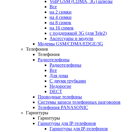
VoIP GSM (CDMA, 3G) шлюзы
Все
на 2 симки
на 4 симки
на 8 симок
на 16 симок
с поддержкой 3G (для Tele2)
Аксессуары и модули
Модемы GSM/CDMA/EDGE/3G
Телефония
Телефония
Радиотелефоны
Радиотелефоны
Все
Для дома
С двумя трубками
Недорогие
DECT
Проводные телефоны
Системы записи телефонных разговоров
Телефония PANASONIC
Гарнитуры
Гарнитуры
Гарнитуры для IP-телефонов
Гарнитуры для IP-телефонов