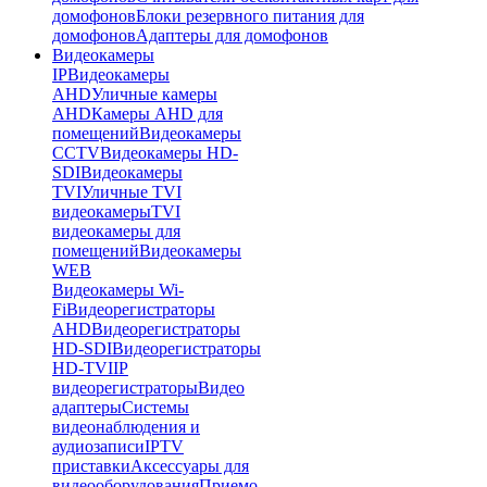
домофонов
Блоки резервного питания для
домофонов
Адаптеры для домофонов
Видеокамеры
IP
Видеокамеры
AHD
Уличные камеры
AHD
Камеры AHD для
помещений
Видеокамеры
CCTV
Видеокамеры HD-
SDI
Видеокамеры
TVI
Уличные TVI
видеокамеры
TVI
видеокамеры для
помещений
Видеокамеры
WEB
Видеокамеры Wi-
Fi
Видеорегистраторы
AHD
Видеорегистраторы
HD-SDI
Видеорегистраторы
HD-TVI
IP
видеорегистраторы
Видео
адаптеры
Системы
видеонаблюдения и
аудиозаписи
IPTV
приставки
Аксессуары для
видеооборудования
Приемо-