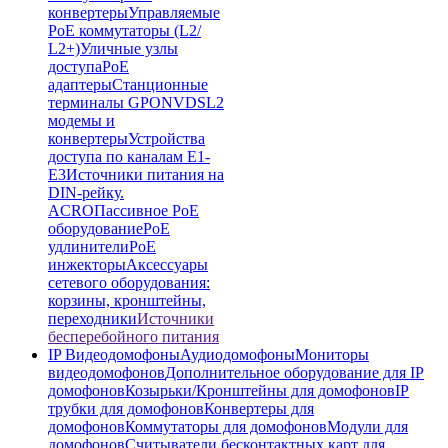
конвертеры
Управляемые
PoE коммутаторы (L2/
L2+)
Уличные узлы
доступа
PoE
адаптеры
Станционные
терминалы GPON
VDSL2
модемы и
конвертеры
Устройства
доступа по каналам E1-
E3
Источники питания на
DIN-рейку.
ACRO
Пассивное PoE
оборудование
PoE
удлинители
PoE
инжекторы
Аксессуары
сетевого оборудования:
корзины, кронштейны,
переходники
Источники
бесперебойного питания
IP Видеодомофоны
Аудиодомофоны
Мониторы
видеодомофонов
Дополнительное оборудование для IP
домофонов
Козырьки/Кронштейны для домофонов
IP
трубки для домофонов
Конвертеры для
домофонов
Коммутаторы для домофонов
Модули для
домофонов
Считыватели бесконтактных карт для