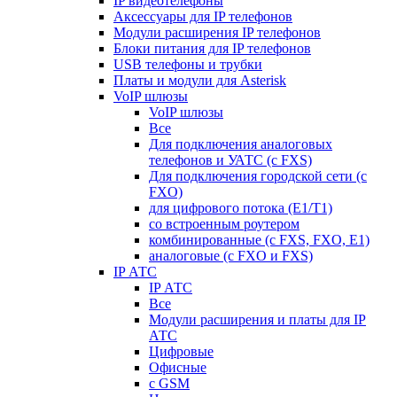
IP видеотелефоны
Аксессуары для IP телефонов
Модули расширения IP телефонов
Блоки питания для IP телефонов
USB телефоны и трубки
Платы и модули для Asterisk
VoIP шлюзы
VoIP шлюзы
Все
Для подключения аналоговых
телефонов и УАТС (с FXS)
Для подключения городской сети (с
FXO)
для цифрового потока (E1/T1)
со встроенным роутером
комбинированные (c FXS, FXO, E1)
аналоговые (с FXO и FXS)
IP АТС
IP АТС
Все
Модули расширения и платы для IP
АТС
Цифровые
Офисные
с GSM