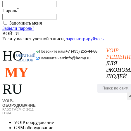
*
Пароль
Запомнить меня
Забыли пароль?
ВОЙТИ
Если у вас нет учетной записи,
зарегистрируйтесь
VOIP
HO
+7 (495) 255-44-66
Позвоните нам:
ОБРАТНЫЙ
РЕШЕНИ
info@homy.ru
Напишите нам:
ЗВОНОК
ДЛЯ
MY
ЭКОНОМ
ЛЮДЕЙ
RU
и
VOIP-
ОБОРУДОВАНИЕ
РАБОТАЕМ С 2011
ГОДА
VOIP оборудование
GSM оборудование