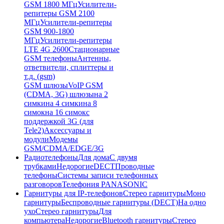
GSM 1800 МГц
Усилители-
репитеры GSM 2100
МГц
Усилители-репитеры
GSM 900-1800
МГц
Усилители-репитеры
LTE 4G 2600
Стационарные
GSM телефоны
Антенны,
ответвители, сплиттеры и
т.д. (gsm)
GSM шлюзы
VoIP GSM
(CDMA, 3G) шлюзы
на 2
симки
на 4 симки
на 8
симок
на 16 симок
с
поддержкой 3G (для
Tele2)
Аксессуары и
модули
Модемы
GSM/CDMA/EDGE/3G
Радиотелефоны
Для дома
С двумя
трубками
Недорогие
DECT
Проводные
телефоны
Системы записи телефонных
разговоров
Телефония PANASONIC
Гарнитуры для IP-телефонов
Стерео гарнитуры
Моно
гарнитуры
Беспроводные гарнитуры (DECT)
На одно
ухо
Стерео гарнитуры
Для
компьютера
Недорогие
Bluetooth гарнитуры
Стерео