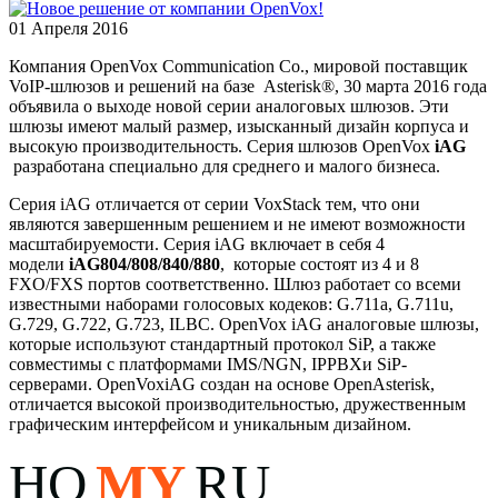
01 Апреля 2016
Компания OpenVox Communication Co., мировой поставщик
VoIP-шлюзов и решений на базе Asterisk®, 30 марта 2016 года
объявила о выходе новой серии аналоговых шлюзов. Эти
шлюзы имеют малый размер, изысканный дизайн корпуса и
высокую производительность. Серия шлюзов OpenVox
iAG
разработана специально для среднего и малого бизнеса.
Серия iAG отличается от серии VoxStack тем, что они
являются завершенным решением и не имеют возможности
масштабируемости. Серия iAG включает в себя 4
модели
iAG
804/808/840/880
, которые состоят из 4 и 8
FXO/FXS портов соответственно. Шлюз работает со всеми
известными наборами голосовых кодеков: G.711a, G.711u,
G.729, G.722, G.723, ILBC. OpenVox iAG аналоговые шлюзы,
которые используют стандартный протокол SiP, а также
совместимы с платформами IMS/NGN, IPPBXи SiP-
серверами. OpenVoxiAG создан на основе OpenAsterisk,
отличается высокой производительностью, дружественным
графическим интерфейсом и уникальным дизайном.
HO
MY
RU