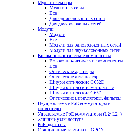
Мультиплексоры
Мультиплексоры
Все
Для одноволоконных сетей
Для двухволоконых сетей
Модули
Модули
Все
Модули для одноволоконных сетей
Модули для двухволоконных сетей
Волоконно-оптические компоненты
Волоконно-оптические компоненты
Все
Оптические адаптеры
Оптические аттенюаторы
Шнуры оптические G652D
Шнуры оптические монтажные
Шнуры оптические G657
Оптические циркуляторы, фильтры
Неуправляемые PoE коммутаторы и
конвертеры
Управляемые PoE коммутаторы (L2/ L2+)
Уличные узлы доступа
PoE адаптеры
Станционные терминалы GPON