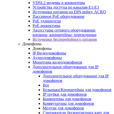
VDSL2 модемы и конвертеры
Устройства доступа по каналам E1-E3
Источники питания на DIN-рейку. ACRO
Пассивное PoE оборудование
PoE удлинители
PoE инжекторы
Аксессуары сетевого оборудования:
корзины, кронштейны, переходники
Источники бесперебойного питания
Домофоны
Домофоны
IP Видеодомофоны
Аудиодомофоны
Мониторы видеодомофонов
Дополнительное оборудование для IP
домофонов
Дополнительное оборудование для IP
домофонов
Все
Козырьки/Кронштейны для домофонов
IP трубки для домофонов
Конвертеры для домофонов
Коммутаторы для домофонов
Модули для домофонов
Считыватели бесконтактных карт для