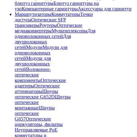
блютуз гарнитуры
Блютуз гарнитуры на
ухо
Компьютерные гарнитуры
Аксессуары для гарнитур
Маршрутизаторы
Коммутаторы
Точки
доступа
Оптические SFP
трансиверы
Роутеры
Оптические
медиаконвертеры
Мультиплексоры
Для
одноволоконных сетей
Для
двухволоконых
сетей
Модули
Модули для
одноволоконных
сетей
Модули для
двухволоконных
сетей
Волоконно-
оптические
компоненты
Оптические
адаптеры
Оптические
аттенюаторы
Шнуры
оптические G652D
Шнуры
оптические
монтажные
Шнуры
оптические
G657
Оптические
циркуляторы, фильтры
Неуправляемые PoE
коммутаторы и