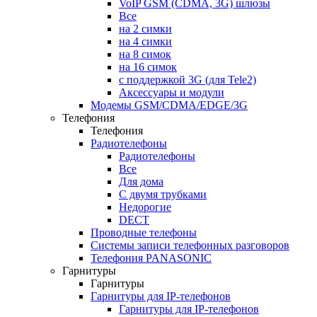
VoIP GSM (CDMA, 3G) шлюзы
Все
на 2 симки
на 4 симки
на 8 симок
на 16 симок
с поддержкой 3G (для Tele2)
Аксессуары и модули
Модемы GSM/CDMA/EDGE/3G
Телефония
Телефония
Радиотелефоны
Радиотелефоны
Все
Для дома
С двумя трубками
Недорогие
DECT
Проводные телефоны
Системы записи телефонных разговоров
Телефония PANASONIC
Гарнитуры
Гарнитуры
Гарнитуры для IP-телефонов
Гарнитуры для IP-телефонов