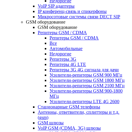
Недорогие
VoIP SIP адаптеры
IP конференц-связь и спикерфоны
Микросотовые системы связи DECT SIP
GSM оборудование
GSM оборудование
Репитеры GSM / CDMA
Репитеры GSM / CDMA
Все
Автомобильные
Недорогие
Репитеры 3G
Репитеры 4G LTE
Репитеры 3G 4G сигнала для дачи
Усилители-репитеры GSM 900 МГц
Усилители-репитеры GSM 1800 МГц
Усилители-репитеры GSM 2100 МГц
Усилители-репитеры GSM 900-1800
МГц
Усилители-репитеры LTE 4G 2600
Стационарные GSM телефоны
Антенны, ответвители, сплиттеры и т.д.
(gsm)
GSM шлюзы
VoIP GSM (CDMA, 3G) шлюзы