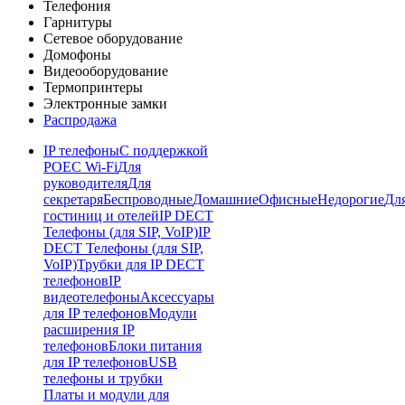
Телефония
Гарнитуры
Сетевое оборудование
Домофоны
Видеооборудование
Термопринтеры
Электронные замки
Распродажа
IP телефоны
С поддержкой
POE
C Wi-Fi
Для
руководителя
Для
секретаря
Беспроводные
Домашние
Офисные
Недорогие
Дл
гостиниц и отелей
IP DECT
Телефоны (для SIP, VoIP)
IP
DECT Телефоны (для SIP,
VoIP)
Трубки для IP DECT
телефонов
IP
видеотелефоны
Аксессуары
для IP телефонов
Модули
расширения IP
телефонов
Блоки питания
для IP телефонов
USB
телефоны и трубки
Платы и модули для