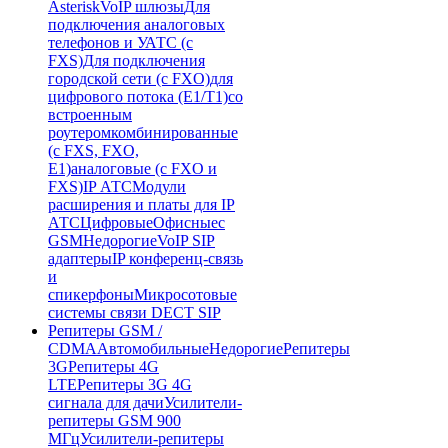
Asterisk
VoIP шлюзы
Для
подключения аналоговых
телефонов и УАТС (с
FXS)
Для подключения
городской сети (с FXO)
для
цифрового потока (E1/T1)
со
встроенным
роутером
комбинированные
(c FXS, FXO,
E1)
аналоговые (с FXO и
FXS)
IP АТС
Модули
расширения и платы для IP
АТС
Цифровые
Офисные
с
GSM
Недорогие
VoIP SIP
адаптеры
IP конференц-связь
и
спикерфоны
Микросотовые
системы связи DECT SIP
Репитеры GSM /
CDMA
Автомобильные
Недорогие
Репитеры
3G
Репитеры 4G
LTE
Репитеры 3G 4G
сигнала для дачи
Усилители-
репитеры GSM 900
МГц
Усилители-репитеры