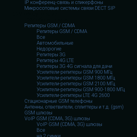
IP конференц-связь и спикерфоны
Микросотовые системы связи DECT SIP
GSM оборудование
GSM оборудование
Репитеры GSM / CDMA
Репитеры GSM / CDMA
Все
Автомобильные
Недорогие
Репитеры 3G
Репитеры 4G LTE
Репитеры 3G 4G сигнала для дачи
Усилители-репитеры GSM 900 МГц
Усилители-репитеры GSM 1800 МГц
Усилители-репитеры GSM 2100 МГц
Усилители-репитеры GSM 900-1800 МГц
Усилители-репитеры LTE 4G 2600
Стационарные GSM телефоны
Антенны, ответвители, сплиттеры и т.д. (gsm)
GSM шлюзы
VoIP GSM (CDMA, 3G) шлюзы
VoIP GSM (CDMA, 3G) шлюзы
Все
на 2 симки