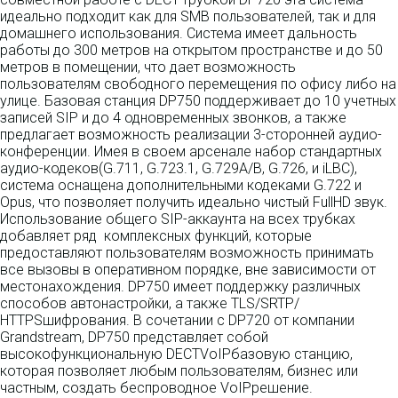
идеально подходит как для SMB пользователей, так и для
домашнего использования. Система имеет дальность
работы до 300 метров на открытом пространстве и до 50
метров в помещении, что дает возможность
пользователям свободного перемещения по офису либо на
улице. Базовая станция DP750 поддерживает до 10 учетных
записей SIP и до 4 одновременных звонков, а также
предлагает возможность реализации 3-сторонней аудио-
конференции. Имея в своем арсенале набор стандартных
аудио-кодеков(G.711, G.723.1, G.729A/B, G.726, и iLBC),
система оснащена дополнительными кодеками G.722 и
Opus, что позволяет получить идеально чистый FullHD звук.
Использование общего SIP-аккаунта на всех трубках
добавляет ряд комплексных функций, которые
предоставляют пользователям возможность принимать
все вызовы в оперативном порядке, вне зависимости от
местонахождения. DP750 имеет поддержку различных
способов автонастройки, а также TLS/SRTP/
HTTPSшифрования. В сочетании с DP720 от компании
Grandstream, DP750 представляет собой
высокофункциональную DECTVoIPбазовую станцию,
которая позволяет любым пользователям, бизнес или
частным, создать беспроводное VoIPрешение.