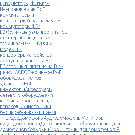
циркуляторы, фильтры
Неуправляемые PoE
коммутаторы и
конвертеры
Управляемые PoE
коммутаторы (L2/
L2+)
Уличные узлы доступа
PoE
адаптеры
Станционные
терминалы GPON
VDSL2
модемы и
конвертеры
Устройства
доступа по каналам E1-
E3
Источники питания на DIN-
рейку. ACRO
Пассивное PoE
оборудование
PoE
удлинители
PoE
инжекторы
Аксессуары
сетевого оборудования:
корзины, кронштейны,
переходники
Источники
бесперебойного питания
IP Видеодомофоны
Аудиодомофоны
Мониторы
видеодомофонов
Дополнительное оборудование для IP
домофонов
Козырьки/Кронштейны для домофонов
IP