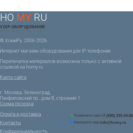
HO
MY
RU
VOIP-ОБОРУДОВАНИЕ
РАБОТАЕМ С 2011 ГОДА
© ХомиРу, 2006-2026
Интернет магазин оборудования для IP телефонии
Перепечатка материалов возможна только с активной
ссылкой на homy.ru
Карта сайта
г. Москва, Зеленоград,
Панфиловский пр., дом 8, строение 1
Схема проезда
Оплата и доставка
+7 (495) 255-44-66
Позвоните нам:
ОБРАТНЫЙ
Контакты
info@homy.ru
Напишите нам:
ЗВОНОК
Конфиденциальность