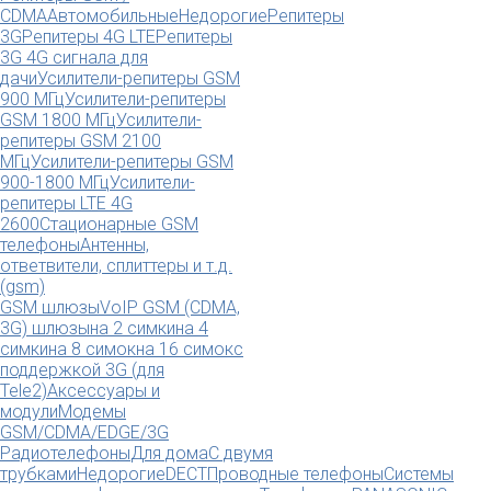
CDMA
Автомобильные
Недорогие
Репитеры
3G
Репитеры 4G LTE
Репитеры
3G 4G сигнала для
дачи
Усилители-репитеры GSM
900 МГц
Усилители-репитеры
GSM 1800 МГц
Усилители-
репитеры GSM 2100
МГц
Усилители-репитеры GSM
900-1800 МГц
Усилители-
репитеры LTE 4G
2600
Стационарные GSM
телефоны
Антенны,
ответвители, сплиттеры и т.д.
(gsm)
GSM шлюзы
VoIP GSM (CDMA,
3G) шлюзы
на 2 симки
на 4
симки
на 8 симок
на 16 симок
с
поддержкой 3G (для
Tele2)
Аксессуары и
модули
Модемы
GSM/CDMA/EDGE/3G
Радиотелефоны
Для дома
С двумя
трубками
Недорогие
DECT
Проводные телефоны
Системы