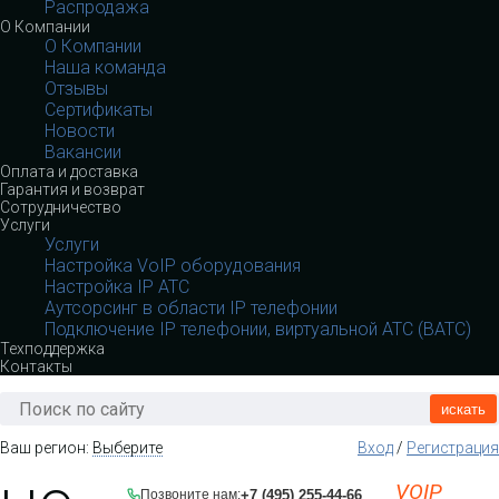
Распродажа
О Компании
О Компании
Наша команда
Отзывы
Сертификаты
Новости
Вакансии
Оплата и доставка
Гарантия и возврат
Сотрудничество
Услуги
Услуги
Настройка VoIP оборудования
Настройка IP АТС
Аутсорсинг в области IP телефонии
Подключение IP телефонии, виртуальной АТС (ВАТС)
Техподдержка
Контакты
искать
Ваш регион:
Выберите
Вход
/
Регистрация
VOIP
+7 (495) 255-44-66
Позвоните нам: