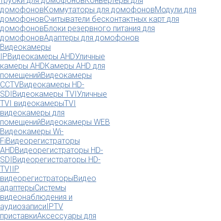
трубки для домофонов
Конвертеры для
домофонов
Коммутаторы для домофонов
Модули для
домофонов
Считыватели бесконтактных карт для
домофонов
Блоки резервного питания для
домофонов
Адаптеры для домофонов
Видеокамеры
IP
Видеокамеры AHD
Уличные
камеры AHD
Камеры AHD для
помещений
Видеокамеры
CCTV
Видеокамеры HD-
SDI
Видеокамеры TVI
Уличные
TVI видеокамеры
TVI
видеокамеры для
помещений
Видеокамеры WEB
Видеокамеры Wi-
Fi
Видеорегистраторы
AHD
Видеорегистраторы HD-
SDI
Видеорегистраторы HD-
TVI
IP
видеорегистраторы
Видео
адаптеры
Системы
видеонаблюдения и
аудиозаписи
IPTV
приставки
Аксессуары для