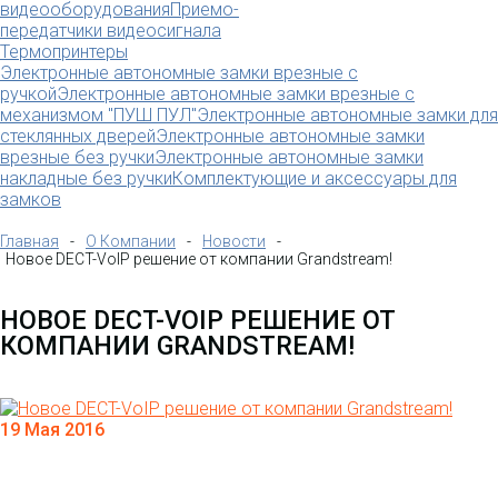
видеооборудования
Приемо-
передатчики видеосигнала
Термопринтеры
Электронные автономные замки врезные с
ручкой
Электронные автономные замки врезные с
механизмом "ПУШ ПУЛ"
Электронные автономные замки для
стеклянных дверей
Электронные автономные замки
врезные без ручки
Электронные автономные замки
накладные без ручки
Комплектующие и аксессуары для
замков
Главная
-
О Компании
-
Новости
-
Новое DECT-VoIP решение от компании Grandstream!
НОВОЕ DECT-VOIP РЕШЕНИЕ ОТ
КОМПАНИИ GRANDSTREAM!
19 Мая 2016