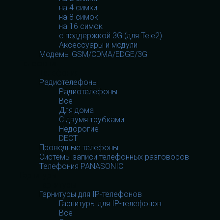
на 4 симки
на 8 симок
на 16 симок
с поддержкой 3G (для Tele2)
Аксессуары и модули
Модемы GSM/CDMA/EDGE/3G
Телефония
Телефония
Радиотелефоны
Радиотелефоны
Все
Для дома
С двумя трубками
Недорогие
DECT
Проводные телефоны
Системы записи телефонных разговоров
Телефония PANASONIC
Гарнитуры
Гарнитуры
Гарнитуры для IP-телефонов
Гарнитуры для IP-телефонов
Все