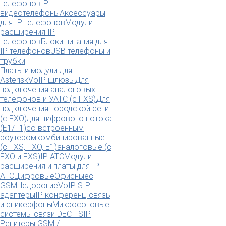
телефонов
IP
видеотелефоны
Аксессуары
для IP телефонов
Модули
расширения IP
телефонов
Блоки питания для
IP телефонов
USB телефоны и
трубки
Платы и модули для
Asterisk
VoIP шлюзы
Для
подключения аналоговых
телефонов и УАТС (с FXS)
Для
подключения городской сети
(с FXO)
для цифрового потока
(E1/T1)
со встроенным
роутером
комбинированные
(c FXS, FXO, E1)
аналоговые (с
FXO и FXS)
IP АТС
Модули
расширения и платы для IP
АТС
Цифровые
Офисные
с
GSM
Недорогие
VoIP SIP
адаптеры
IP конференц-связь
и спикерфоны
Микросотовые
системы связи DECT SIP
Репитеры GSM /