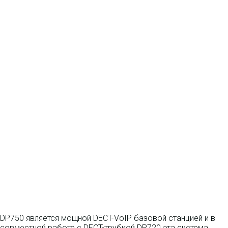
DP750 является мощной DECT-VoIP базовой станцией и в
совместной работе с DECT-трубкой DP720 эта система