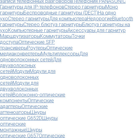
записи телефонных разговоров
Телефония PANASONIC
Гарнитуры для IP-телефонов
Стерео гарнитуры
Моно
гарнитуры
Беспроводные гарнитуры (DECT)
На одно
ухо
Стерео гарнитуры
Для компьютера
Недорогие
Bluetooth
гарнитуры
Стерео блютуз гарнитуры
Блютуз гарнитуры на
ухо
Компьютерные гарнитуры
Аксессуары для гарнитур
Маршрутизаторы
Коммутаторы
Точки
доступа
Оптические SFP
трансиверы
Роутеры
Оптические
медиаконвертеры
Мультиплексоры
Для
одноволоконных сетей
Для
двухволоконых
сетей
Модули
Модули для
одноволоконных
сетей
Модули для
двухволоконных
сетей
Волоконно-оптические
компоненты
Оптические
адаптеры
Оптические
аттенюаторы
Шнуры
оптические G652D
Шнуры
оптические
монтажные
Шнуры
оптические G657
Оптические