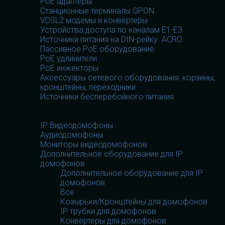
PoE адаптеры
Станционные терминалы GPON
VDSL2 модемы и конвертеры
Устройства доступа по каналам E1-E3
Источники питания на DIN-рейку. ACRO
Пассивное PoE оборудование
PoE удлинители
PoE инжекторы
Аксессуары сетевого оборудования: корзины,
кронштейны, переходники
Источники бесперебойного питания
Домофоны
Домофоны
IP Видеодомофоны
Аудиодомофоны
Мониторы видеодомофонов
Дополнительное оборудование для IP
домофонов
Дополнительное оборудование для IP
домофонов
Все
Козырьки/Кронштейны для домофонов
IP трубки для домофонов
Конвертеры для домофонов