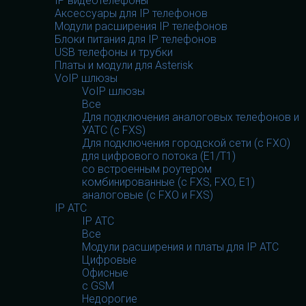
IP видеотелефоны
Аксессуары для IP телефонов
Модули расширения IP телефонов
Блоки питания для IP телефонов
USB телефоны и трубки
Платы и модули для Asterisk
VoIP шлюзы
VoIP шлюзы
Все
Для подключения аналоговых телефонов и
УАТС (с FXS)
Для подключения городской сети (с FXO)
для цифрового потока (E1/T1)
со встроенным роутером
комбинированные (c FXS, FXO, E1)
аналоговые (с FXO и FXS)
IP АТС
IP АТС
Все
Модули расширения и платы для IP АТС
Цифровые
Офисные
с GSM
Недорогие