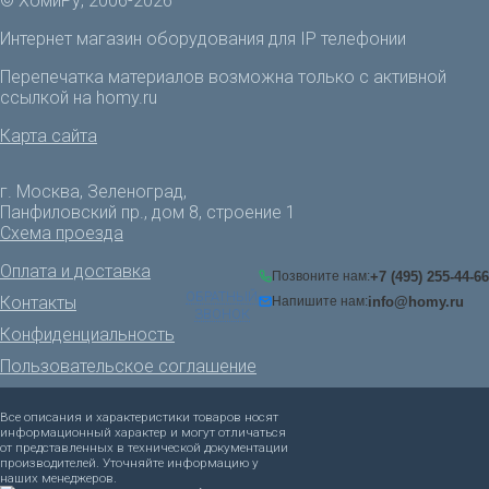
© ХомиРу, 2006-2026
Интернет магазин оборудования для IP телефонии
Перепечатка материалов возможна только с активной
ссылкой на homy.ru
Карта сайта
г. Москва, Зеленоград,
Панфиловский пр., дом 8, строение 1
Схема проезда
Оплата и доставка
+7 (495) 255-44-66
Позвоните нам:
ОБРАТНЫЙ
Контакты
info@homy.ru
Напишите нам:
ЗВОНОК
Конфиденциальность
Пользовательское соглашение
Все описания и характеристики товаров носят
информационный характер и могут отличаться
от представленных в технической документации
производителей. Уточняйте информацию у
наших менеджеров.