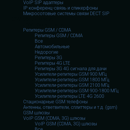
VoIP SIP адаптеры
IP конференц-связь и спикерфоны
Микросотовые системы связи DECT SIP
GSM оборудование
GSM оборудование
Репитеры GSM / CDMA
Репитеры GSM / CDMA
Все
Автомобильные
Недорогие
Репитеры 3G
Репитеры 4G LTE
Репитеры 3G 4G сигнала для дачи
Усилители-репитеры GSM 900 МГц
Усилители-репитеры GSM 1800 МГц
Усилители-репитеры GSM 2100 МГц
Усилители-репитеры GSM 900-1800 МГц
Усилители-репитеры LTE 4G 2600
Стационарные GSM телефоны
Антенны, ответвители, сплиттеры и т.д. (gsm)
GSM шлюзы
VoIP GSM (CDMA, 3G) шлюзы
VoIP GSM (CDMA, 3G) шлюзы
Все