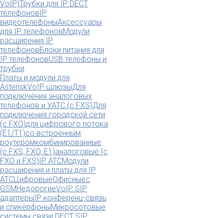
VoIP)
Трубки для IP DECT
телефонов
IP
видеотелефоны
Аксессуары
для IP телефонов
Модули
расширения IP
телефонов
Блоки питания для
IP телефонов
USB телефоны и
трубки
Платы и модули для
Asterisk
VoIP шлюзы
Для
подключения аналоговых
телефонов и УАТС (с FXS)
Для
подключения городской сети
(с FXO)
для цифрового потока
(E1/T1)
со встроенным
роутером
комбинированные
(c FXS, FXO, E1)
аналоговые (с
FXO и FXS)
IP АТС
Модули
расширения и платы для IP
АТС
Цифровые
Офисные
с
GSM
Недорогие
VoIP SIP
адаптеры
IP конференц-связь
и спикерфоны
Микросотовые
системы связи DECT SIP