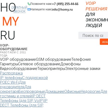
HO
VOIP
+7 (495) 255-44-66
Позвоните нам:
ОБРАТНЫЙ
РЕШЕНИЯ
info@homy.ru
Напишите нам:
ЗВОНОК
ДЛЯ
MY
ЭКОНОМ
ЛЮДЕЙ
RU
иск
VOIP-
ОБОРУДОВАНИЕ
РАБОТАЕМ С 2011
ГОДА
VOIP оборудование
GSM оборудование
Телефония
Гарнитуры
Сетевое оборудование
Домофоны
Видеооборудование
Термопринтеры
Электронные замки
Распродажа
IP телефоны
С поддержкой
POE
C Wi-Fi
Для
руководителя
Для
секретаря
Беспроводные
Домашние
Офисные
Недорогие
Для
гостиниц и отелей
IP DECT
Телефоны (для SIP, VoIP)
IP
DECT Телефоны (для SIP,