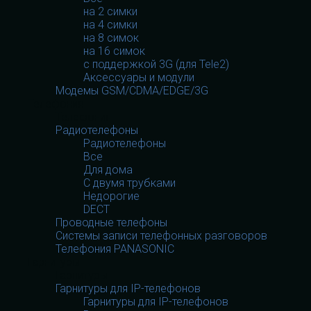
на 2 симки
на 4 симки
на 8 симок
на 16 симок
с поддержкой 3G (для Tele2)
Аксессуары и модули
Модемы GSM/CDMA/EDGE/3G
Телефония
Телефония
Радиотелефоны
Радиотелефоны
Все
Для дома
С двумя трубками
Недорогие
DECT
Проводные телефоны
Системы записи телефонных разговоров
Телефония PANASONIC
Гарнитуры
Гарнитуры
Гарнитуры для IP-телефонов
Гарнитуры для IP-телефонов