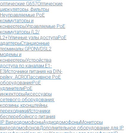
оптические G657
Оптические
циркуляторы, фильтры
Неуправляемые PoE
коммутаторы и
конвертеры
Управляемые PoE
коммутаторы (L2/
L2+)
Уличные узлы доступа
PoE
адаптеры
Станционные
терминалы GPON
VDSL2
модемы и
конвертеры
Устройства
доступа по каналам E1-
E3
Источники питания на DIN-
рейку. ACRO
Пассивное PoE
оборудование
PoE
удлинители
PoE
инжекторы
Аксессуары
сетевого оборудования:
корзины, кронштейны,
переходники
Источники
бесперебойного питания
IP Видеодомофоны
Аудиодомофоны
Мониторы
видеодомофонов
Дополнительное оборудование для IP