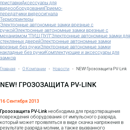
приставки
Аксессуары для
видеооборудования
Приемо-
передатчики видеосигнала
Термопринтеры
Электронные автономные замки врезные с
ручкой
Электронные автономные замки врезные с
механизмом "ПУШ ПУЛ"
Электронные автономные замки для
стеклянных дверей
Электронные автономные замки
врезные без ручки
Электронные автономные замки
накладные без ручки
Комплектующие и аксессуары для
замков
Главная
-
О Компании
-
Новости
-
NEW! Грозозащита PV-Link
NEW! ГРОЗОЗАЩИТА PV-LINK
16 Сентября 2013
Грозозащита PV-Link
необходима для предотвращения
повреждения оборудования от импульсного разряда,
который может проявляться в виде скачка напряжения в
результате разряда молнии, а также вызванного