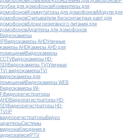
домофонов
Козырьки/Кронштейны для домофонов
IP
трубки для домофонов
Конвертеры для
домофонов
Коммутаторы для домофонов
Модули для
домофонов
Считыватели бесконтактных карт для
домофонов
Блоки резервного питания для
домофонов
Адаптеры для домофонов
Видеокамеры
IP
Видеокамеры AHD
Уличные
камеры AHD
Камеры AHD для
помещений
Видеокамеры
CCTV
Видеокамеры HD-
SDI
Видеокамеры TVI
Уличные
TVI видеокамеры
TVI
видеокамеры для
помещений
Видеокамеры WEB
Видеокамеры Wi-
Fi
Видеорегистраторы
AHD
Видеорегистраторы HD-
SDI
Видеорегистраторы HD-
TVI
IP
видеорегистраторы
Видео
адаптеры
Системы
видеонаблюдения и
аудиозаписи
IPTV