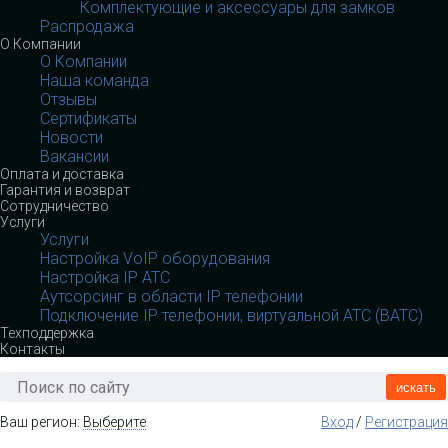
Комплектующие и аксессуары для замков
Распродажа
О Компании
О Компании
Наша команда
Отзывы
Сертификаты
Новости
Вакансии
Оплата и доставка
Гарантия и возврат
Сотрудничество
Услуги
Услуги
Настройка VoIP оборудования
Настройка IP АТС
Аутсорсинг в области IP телефонии
Подключение IP телефонии, виртуальной АТС (ВАТС)
Техподдержка
Контакты
искать
Ваш регион:
Выберите
Вход
/
Регистрация