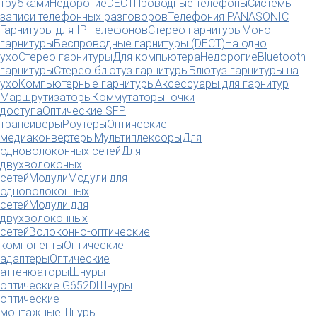
трубками
Недорогие
DECT
Проводные телефоны
Системы
записи телефонных разговоров
Телефония PANASONIC
Гарнитуры для IP-телефонов
Стерео гарнитуры
Моно
гарнитуры
Беспроводные гарнитуры (DECT)
На одно
ухо
Стерео гарнитуры
Для компьютера
Недорогие
Bluetooth
гарнитуры
Стерео блютуз гарнитуры
Блютуз гарнитуры на
ухо
Компьютерные гарнитуры
Аксессуары для гарнитур
Маршрутизаторы
Коммутаторы
Точки
доступа
Оптические SFP
трансиверы
Роутеры
Оптические
медиаконвертеры
Мультиплексоры
Для
одноволоконных сетей
Для
двухволоконых
сетей
Модули
Модули для
одноволоконных
сетей
Модули для
двухволоконных
сетей
Волоконно-оптические
компоненты
Оптические
адаптеры
Оптические
аттенюаторы
Шнуры
оптические G652D
Шнуры
оптические
монтажные
Шнуры