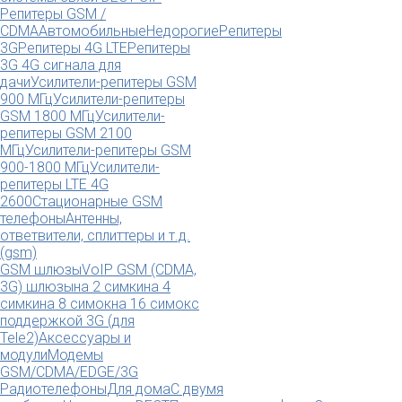
Репитеры GSM /
CDMA
Автомобильные
Недорогие
Репитеры
3G
Репитеры 4G LTE
Репитеры
3G 4G сигнала для
дачи
Усилители-репитеры GSM
900 МГц
Усилители-репитеры
GSM 1800 МГц
Усилители-
репитеры GSM 2100
МГц
Усилители-репитеры GSM
900-1800 МГц
Усилители-
репитеры LTE 4G
2600
Стационарные GSM
телефоны
Антенны,
ответвители, сплиттеры и т.д.
(gsm)
GSM шлюзы
VoIP GSM (CDMA,
3G) шлюзы
на 2 симки
на 4
симки
на 8 симок
на 16 симок
с
поддержкой 3G (для
Tele2)
Аксессуары и
модули
Модемы
GSM/CDMA/EDGE/3G
Радиотелефоны
Для дома
С двумя