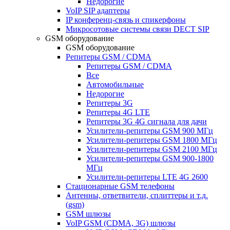
Недорогие
VoIP SIP адаптеры
IP конференц-связь и спикерфоны
Микросотовые системы связи DECT SIP
GSM оборудование
GSM оборудование
Репитеры GSM / CDMA
Репитеры GSM / CDMA
Все
Автомобильные
Недорогие
Репитеры 3G
Репитеры 4G LTE
Репитеры 3G 4G сигнала для дачи
Усилители-репитеры GSM 900 МГц
Усилители-репитеры GSM 1800 МГц
Усилители-репитеры GSM 2100 МГц
Усилители-репитеры GSM 900-1800
МГц
Усилители-репитеры LTE 4G 2600
Стационарные GSM телефоны
Антенны, ответвители, сплиттеры и т.д.
(gsm)
GSM шлюзы
VoIP GSM (CDMA, 3G) шлюзы