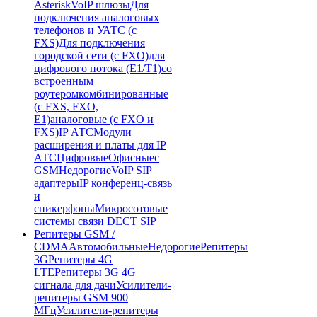
Asterisk
VoIP шлюзы
Для
подключения аналоговых
телефонов и УАТС (с
FXS)
Для подключения
городской сети (с FXO)
для
цифрового потока (E1/T1)
со
встроенным
роутером
комбинированные
(c FXS, FXO,
E1)
аналоговые (с FXO и
FXS)
IP АТС
Модули
расширения и платы для IP
АТС
Цифровые
Офисные
с
GSM
Недорогие
VoIP SIP
адаптеры
IP конференц-связь
и
спикерфоны
Микросотовые
системы связи DECT SIP
Репитеры GSM /
CDMA
Автомобильные
Недорогие
Репитеры
3G
Репитеры 4G
LTE
Репитеры 3G 4G
сигнала для дачи
Усилители-
репитеры GSM 900
МГц
Усилители-репитеры