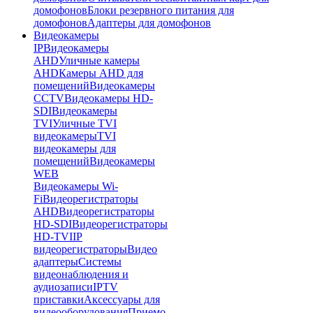
домофонов
Блоки резервного питания для
домофонов
Адаптеры для домофонов
Видеокамеры
IP
Видеокамеры
AHD
Уличные камеры
AHD
Камеры AHD для
помещений
Видеокамеры
CCTV
Видеокамеры HD-
SDI
Видеокамеры
TVI
Уличные TVI
видеокамеры
TVI
видеокамеры для
помещений
Видеокамеры
WEB
Видеокамеры Wi-
Fi
Видеорегистраторы
AHD
Видеорегистраторы
HD-SDI
Видеорегистраторы
HD-TVI
IP
видеорегистраторы
Видео
адаптеры
Системы
видеонаблюдения и
аудиозаписи
IPTV
приставки
Аксессуары для
видеооборудования
Приемо-