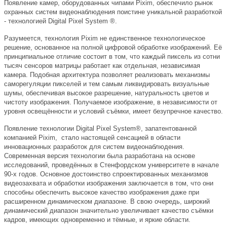
Появление камер, оборудованных чипами Pixim, обеспечило рынок
охранных систем видеонаблюдения поистине уникальной разработкой
- технологией Digital Pixel System ®.
Разумеется, технология Pixim не единственное технологическое
решение, основанное на полной цифровой обработке изображений. Её
принципиальное отличие состоит в том, что каждый пиксель из сотни
тысяч сенсоров матрицы работает как отдельная, независимая
камера. Подобная архитектура позволяет реализовать механизмы
саморегуляции пикселей и тем самым ликвидировать визуальные
шумы, обеспечивая высокое разрешение, натуральность цветов и
чистоту изображения. Получаемое изображение, в независимости от
уровня освещённости и условий съёмки, имеет безупречное качество.
Появление технологии Digital Pixel System®, запатентованной
компанией Pixim, стало настоящей сенсацией в области
инновационных разработок для систем видеонаблюдения.
Современная версия технологии была разработана на основе
исследований, проведённых в Стенфордском университете в начале
90-х годов. Основное достоинство спроектированных механизмов
видеозахвата и обработки изображения заключается в том, что они
способны обеспечить высокое качество изображения даже при
расширенном динамическом диапазоне. В свою очередь, широкий
динамический диапазон значительно увеличивает качество съёмки
кадров, имеющих одновременно и тёмные, и яркие области.