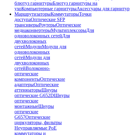
блютуз гарнитуры
Блютуз гарнитуры на
ухо
Компьютерные гарнитуры
Аксессуары для гарнитур
Маршрутизаторы
Коммутаторы
Точки
доступа
Оптические SFP
трансиверы
Роутеры
Оптические
медиаконвертеры
Мультиплексоры
Для
одноволоконных сетей
Для
двухволоконых
сетей
Модули
Модули для
одноволоконных
сетей
Модули для
двухволоконных
сетей
Волоконно-
оптические
компоненты
Оптические
адаптеры
Оптические
аттенюаторы
Шнуры
оптические G652D
Шнуры
оптические
монтажные
Шнуры
оптические
G657
Оптические
циркуляторы, фильтры
Неуправляемые PoE
коммутаторы и