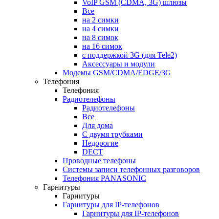
VoIP GSM (CDMA, 3G) шлюзы
Все
на 2 симки
на 4 симки
на 8 симок
на 16 симок
с поддержкой 3G (для Tele2)
Аксессуары и модули
Модемы GSM/CDMA/EDGE/3G
Телефония
Телефония
Радиотелефоны
Радиотелефоны
Все
Для дома
С двумя трубками
Недорогие
DECT
Проводные телефоны
Системы записи телефонных разговоров
Телефония PANASONIC
Гарнитуры
Гарнитуры
Гарнитуры для IP-телефонов
Гарнитуры для IP-телефонов