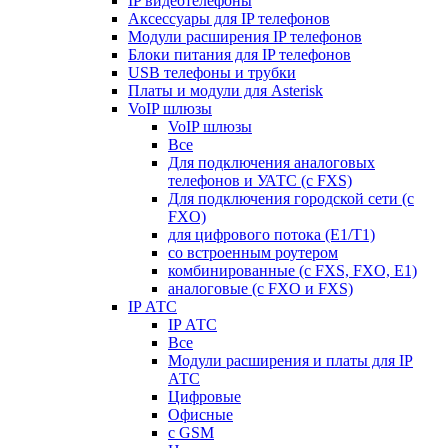
IP видеотелефоны
Аксессуары для IP телефонов
Модули расширения IP телефонов
Блоки питания для IP телефонов
USB телефоны и трубки
Платы и модули для Asterisk
VoIP шлюзы
VoIP шлюзы
Все
Для подключения аналоговых
телефонов и УАТС (с FXS)
Для подключения городской сети (с
FXO)
для цифрового потока (E1/T1)
со встроенным роутером
комбинированные (c FXS, FXO, E1)
аналоговые (с FXO и FXS)
IP АТС
IP АТС
Все
Модули расширения и платы для IP
АТС
Цифровые
Офисные
с GSM