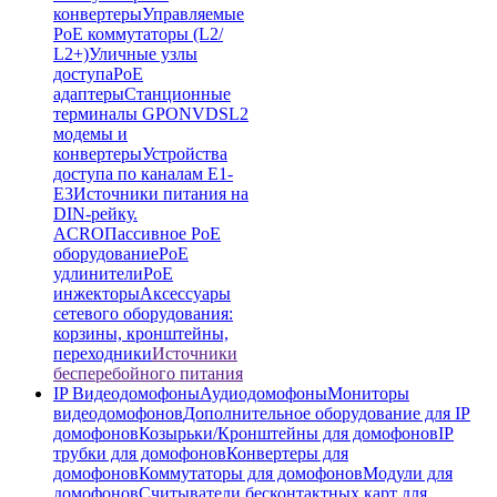
конвертеры
Управляемые
PoE коммутаторы (L2/
L2+)
Уличные узлы
доступа
PoE
адаптеры
Станционные
терминалы GPON
VDSL2
модемы и
конвертеры
Устройства
доступа по каналам E1-
E3
Источники питания на
DIN-рейку.
ACRO
Пассивное PoE
оборудование
PoE
удлинители
PoE
инжекторы
Аксессуары
сетевого оборудования:
корзины, кронштейны,
переходники
Источники
бесперебойного питания
IP Видеодомофоны
Аудиодомофоны
Мониторы
видеодомофонов
Дополнительное оборудование для IP
домофонов
Козырьки/Кронштейны для домофонов
IP
трубки для домофонов
Конвертеры для
домофонов
Коммутаторы для домофонов
Модули для
домофонов
Считыватели бесконтактных карт для