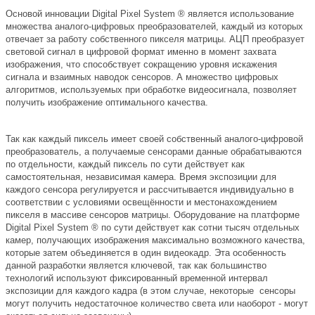
Основой инновации Digital Pixel System ® является использование
множества аналого-цифровых преобразователей, каждый из которых
отвечает за работу собственного пикселя матрицы. АЦП преобразует
световой сигнал в цифровой формат именно в момент захвата
изображения, что способствует сокращению уровня искажения
сигнала и взаимных наводок сенсоров. А множество цифровых
алгоритмов, используемых при обработке видеосигнала, позволяет
получить изображение оптимального качества.
Так как каждый пиксель имеет своей собственный аналого-цифровой
преобразователь, а получаемые сенсорами данные обрабатываются
по отдельности, каждый пиксель по сути действует как
самостоятельная, независимая камера. Время экспозиции для
каждого сенсора регулируется и рассчитывается индивидуально в
соответствии с условиями освещённости и местонахождением
пикселя в массиве сенсоров матрицы. Оборудование на платформе
Digital Pixel System ® по сути действует как сотни тысяч отдельных
камер, получающих изображения максимально возможного качества,
которые затем объединяется в один видеокадр. Эта особенность
данной разработки является ключевой, так как большинство
технологий используют фиксированный временной интервал
экспозиции для каждого кадра (в этом случае, некоторые сенсоры
могут получить недостаточное количество света или наоборот - могут