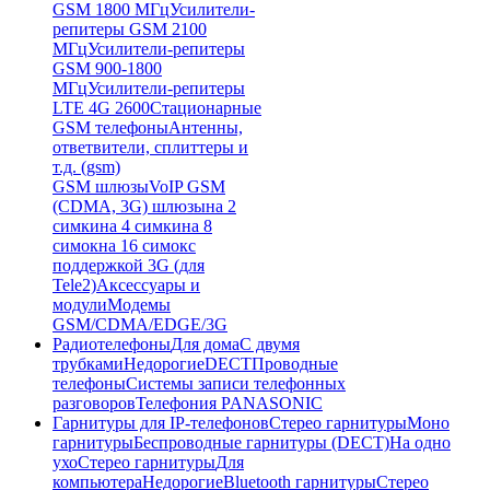
GSM 1800 МГц
Усилители-
репитеры GSM 2100
МГц
Усилители-репитеры
GSM 900-1800
МГц
Усилители-репитеры
LTE 4G 2600
Стационарные
GSM телефоны
Антенны,
ответвители, сплиттеры и
т.д. (gsm)
GSM шлюзы
VoIP GSM
(CDMA, 3G) шлюзы
на 2
симки
на 4 симки
на 8
симок
на 16 симок
с
поддержкой 3G (для
Tele2)
Аксессуары и
модули
Модемы
GSM/CDMA/EDGE/3G
Радиотелефоны
Для дома
С двумя
трубками
Недорогие
DECT
Проводные
телефоны
Системы записи телефонных
разговоров
Телефония PANASONIC
Гарнитуры для IP-телефонов
Стерео гарнитуры
Моно
гарнитуры
Беспроводные гарнитуры (DECT)
На одно
ухо
Стерео гарнитуры
Для
компьютера
Недорогие
Bluetooth гарнитуры
Стерео