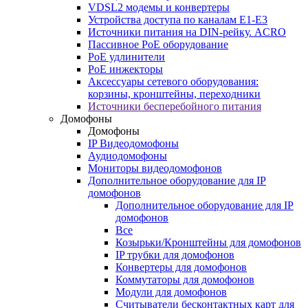
VDSL2 модемы и конвертеры
Устройства доступа по каналам E1-E3
Источники питания на DIN-рейку. ACRO
Пассивное PoE оборудование
PoE удлинители
PoE инжекторы
Аксессуары сетевого оборудования:
корзины, кронштейны, переходники
Источники бесперебойного питания
Домофоны
Домофоны
IP Видеодомофоны
Аудиодомофоны
Мониторы видеодомофонов
Дополнительное оборудование для IP
домофонов
Дополнительное оборудование для IP
домофонов
Все
Козырьки/Кронштейны для домофонов
IP трубки для домофонов
Конвертеры для домофонов
Коммутаторы для домофонов
Модули для домофонов
Считыватели бесконтактных карт для