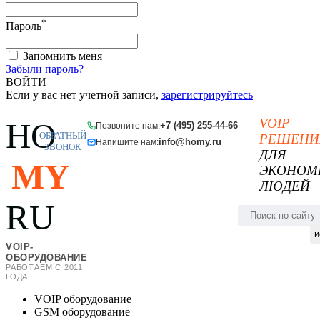
*
Пароль
Запомнить меня
Забыли пароль?
ВОЙТИ
Если у вас нет учетной записи,
зарегистрируйтесь
VOIP
HO
+7 (495) 255-44-66
Позвоните нам:
ОБРАТНЫЙ
РЕШЕНИ
info@homy.ru
Напишите нам:
ЗВОНОК
ДЛЯ
MY
ЭКОНОМ
ЛЮДЕЙ
RU
и
VOIP-
ОБОРУДОВАНИЕ
РАБОТАЕМ С 2011
ГОДА
VOIP оборудование
GSM оборудование