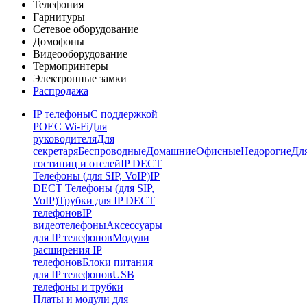
Телефония
Гарнитуры
Сетевое оборудование
Домофоны
Видеооборудование
Термопринтеры
Электронные замки
Распродажа
IP телефоны
С поддержкой
POE
C Wi-Fi
Для
руководителя
Для
секретаря
Беспроводные
Домашние
Офисные
Недорогие
Дл
гостиниц и отелей
IP DECT
Телефоны (для SIP, VoIP)
IP
DECT Телефоны (для SIP,
VoIP)
Трубки для IP DECT
телефонов
IP
видеотелефоны
Аксессуары
для IP телефонов
Модули
расширения IP
телефонов
Блоки питания
для IP телефонов
USB
телефоны и трубки
Платы и модули для