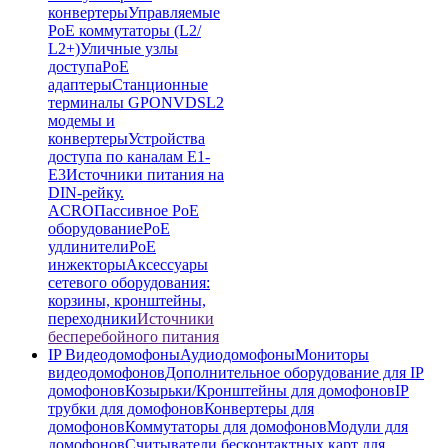
конвертеры
Управляемые
PoE коммутаторы (L2/
L2+)
Уличные узлы
доступа
PoE
адаптеры
Станционные
терминалы GPON
VDSL2
модемы и
конвертеры
Устройства
доступа по каналам E1-
E3
Источники питания на
DIN-рейку.
ACRO
Пассивное PoE
оборудование
PoE
удлинители
PoE
инжекторы
Аксессуары
сетевого оборудования:
корзины, кронштейны,
переходники
Источники
бесперебойного питания
IP Видеодомофоны
Аудиодомофоны
Мониторы
видеодомофонов
Дополнительное оборудование для IP
домофонов
Козырьки/Кронштейны для домофонов
IP
трубки для домофонов
Конвертеры для
домофонов
Коммутаторы для домофонов
Модули для
домофонов
Считыватели бесконтактных карт для