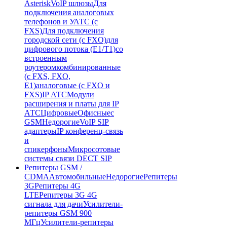
Asterisk
VoIP шлюзы
Для
подключения аналоговых
телефонов и УАТС (с
FXS)
Для подключения
городской сети (с FXO)
для
цифрового потока (E1/T1)
со
встроенным
роутером
комбинированные
(c FXS, FXO,
E1)
аналоговые (с FXO и
FXS)
IP АТС
Модули
расширения и платы для IP
АТС
Цифровые
Офисные
с
GSM
Недорогие
VoIP SIP
адаптеры
IP конференц-связь
и
спикерфоны
Микросотовые
системы связи DECT SIP
Репитеры GSM /
CDMA
Автомобильные
Недорогие
Репитеры
3G
Репитеры 4G
LTE
Репитеры 3G 4G
сигнала для дачи
Усилители-
репитеры GSM 900
МГц
Усилители-репитеры