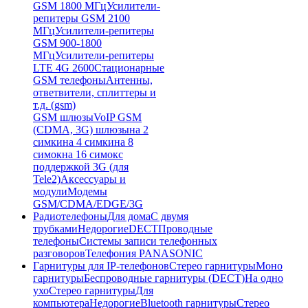
GSM 1800 МГц
Усилители-
репитеры GSM 2100
МГц
Усилители-репитеры
GSM 900-1800
МГц
Усилители-репитеры
LTE 4G 2600
Стационарные
GSM телефоны
Антенны,
ответвители, сплиттеры и
т.д. (gsm)
GSM шлюзы
VoIP GSM
(CDMA, 3G) шлюзы
на 2
симки
на 4 симки
на 8
симок
на 16 симок
с
поддержкой 3G (для
Tele2)
Аксессуары и
модули
Модемы
GSM/CDMA/EDGE/3G
Радиотелефоны
Для дома
С двумя
трубками
Недорогие
DECT
Проводные
телефоны
Системы записи телефонных
разговоров
Телефония PANASONIC
Гарнитуры для IP-телефонов
Стерео гарнитуры
Моно
гарнитуры
Беспроводные гарнитуры (DECT)
На одно
ухо
Стерео гарнитуры
Для
компьютера
Недорогие
Bluetooth гарнитуры
Стерео