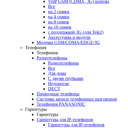
VoIP GSM (CDMA, 3G) шлюзы
Все
на 2 симки
на 4 симки
на 8 симок
на 16 симок
с поддержкой 3G (для Tele2)
Аксессуары и модули
Модемы GSM/CDMA/EDGE/3G
Телефония
Телефония
Радиотелефоны
Радиотелефоны
Все
Для дома
С двумя трубками
Недорогие
DECT
Проводные телефоны
Системы записи телефонных разговоров
Телефония PANASONIC
Гарнитуры
Гарнитуры
Гарнитуры для IP-телефонов
Гарнитуры для IP-телефонов