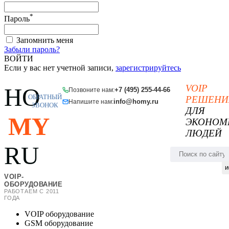
*
Пароль
Запомнить меня
Забыли пароль?
ВОЙТИ
Если у вас нет учетной записи,
зарегистрируйтесь
VOIP
HO
+7 (495) 255-44-66
Позвоните нам:
ОБРАТНЫЙ
РЕШЕНИ
info@homy.ru
Напишите нам:
ЗВОНОК
ДЛЯ
MY
ЭКОНОМ
ЛЮДЕЙ
RU
и
VOIP-
ОБОРУДОВАНИЕ
РАБОТАЕМ С 2011
ГОДА
VOIP оборудование
GSM оборудование