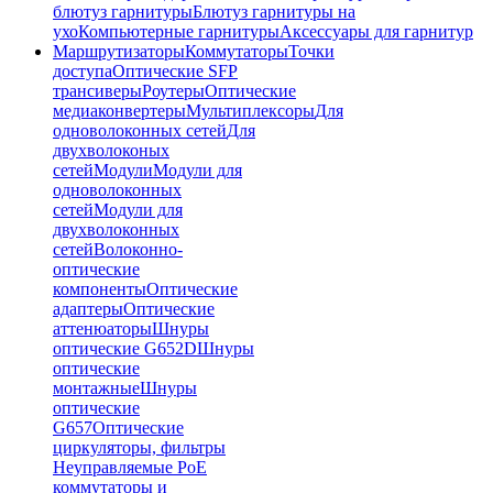
блютуз гарнитуры
Блютуз гарнитуры на
ухо
Компьютерные гарнитуры
Аксессуары для гарнитур
Маршрутизаторы
Коммутаторы
Точки
доступа
Оптические SFP
трансиверы
Роутеры
Оптические
медиаконвертеры
Мультиплексоры
Для
одноволоконных сетей
Для
двухволоконых
сетей
Модули
Модули для
одноволоконных
сетей
Модули для
двухволоконных
сетей
Волоконно-
оптические
компоненты
Оптические
адаптеры
Оптические
аттенюаторы
Шнуры
оптические G652D
Шнуры
оптические
монтажные
Шнуры
оптические
G657
Оптические
циркуляторы, фильтры
Неуправляемые PoE
коммутаторы и