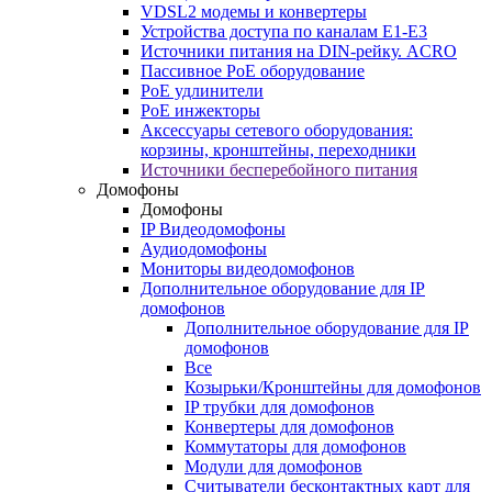
VDSL2 модемы и конвертеры
Устройства доступа по каналам E1-E3
Источники питания на DIN-рейку. ACRO
Пассивное PoE оборудование
PoE удлинители
PoE инжекторы
Аксессуары сетевого оборудования:
корзины, кронштейны, переходники
Источники бесперебойного питания
Домофоны
Домофоны
IP Видеодомофоны
Аудиодомофоны
Мониторы видеодомофонов
Дополнительное оборудование для IP
домофонов
Дополнительное оборудование для IP
домофонов
Все
Козырьки/Кронштейны для домофонов
IP трубки для домофонов
Конвертеры для домофонов
Коммутаторы для домофонов
Модули для домофонов
Считыватели бесконтактных карт для