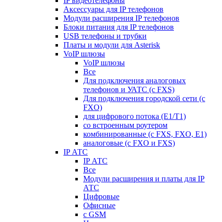
IP видеотелефоны
Аксессуары для IP телефонов
Модули расширения IP телефонов
Блоки питания для IP телефонов
USB телефоны и трубки
Платы и модули для Asterisk
VoIP шлюзы
VoIP шлюзы
Все
Для подключения аналоговых
телефонов и УАТС (с FXS)
Для подключения городской сети (с
FXO)
для цифрового потока (E1/T1)
со встроенным роутером
комбинированные (c FXS, FXO, E1)
аналоговые (с FXO и FXS)
IP АТС
IP АТС
Все
Модули расширения и платы для IP
АТС
Цифровые
Офисные
с GSM