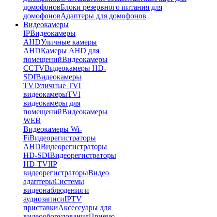
домофонов
Блоки резервного питания для
домофонов
Адаптеры для домофонов
Видеокамеры
IP
Видеокамеры
AHD
Уличные камеры
AHD
Камеры AHD для
помещений
Видеокамеры
CCTV
Видеокамеры HD-
SDI
Видеокамеры
TVI
Уличные TVI
видеокамеры
TVI
видеокамеры для
помещений
Видеокамеры
WEB
Видеокамеры Wi-
Fi
Видеорегистраторы
AHD
Видеорегистраторы
HD-SDI
Видеорегистраторы
HD-TVI
IP
видеорегистраторы
Видео
адаптеры
Системы
видеонаблюдения и
аудиозаписи
IPTV
приставки
Аксессуары для
видеооборудования
Приемо-