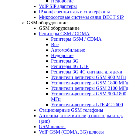
Недорогие
VoIP SIP адаптеры
IP конференц-связь и спикерфоны
Микросотовые системы связи DECT SIP
GSM оборудование
GSM оборудование
Репитеры GSM / CDMA
Репитеры GSM / CDMA
Все
Автомобильные
Недорогие
Репитеры 3G
Репитеры 4G LTE
Репитеры 3G 4G сигнала для дачи
Усилители-репитеры GSM 900 МГц
Усилители-репитеры GSM 1800 МГц
Усилители-репитеры GSM 2100 МГц
Усилители-репитеры GSM 900-1800
МГц
Усилители-репитеры LTE 4G 2600
Стационарные GSM телефоны
Антенны, ответвители, сплиттеры и т.д.
(gsm)
GSM шлюзы
VoIP GSM (CDMA, 3G) шлюзы