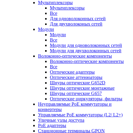
Мультиплексоры
Мультиплексоры
Все
Для одноволоконных сетей
Для двухволоконых сетей
Модули
Модули
Все
Модули для одноволоконных сетей
Модули для двухволоконных сетей
Волоконно-оптические компоненты
Волоконно-оптические компоненты
Все
Оптические адаптеры
Оптические аттенюаторы
Шнуры оптические G652D
Шнуры оптические монтажные
Шнуры оптические G657
Оптические циркуляторы, фильтры
Неуправляемые PoE коммутаторы и
конвертеры
Управляемые PoE коммутаторы (L2/ L2+)
Уличные узлы доступа
PoE адаптеры
Станционные терминалы GPON