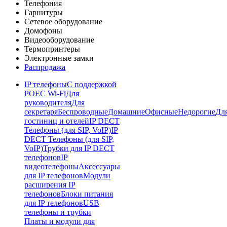
Телефония
Гарнитуры
Сетевое оборудование
Домофоны
Видеооборудование
Термопринтеры
Электронные замки
Распродажа
IP телефоны
С поддержкой
POE
C Wi-Fi
Для
руководителя
Для
секретаря
Беспроводные
Домашние
Офисные
Недорогие
Дл
гостиниц и отелей
IP DECT
Телефоны (для SIP, VoIP)
IP
DECT Телефоны (для SIP,
VoIP)
Трубки для IP DECT
телефонов
IP
видеотелефоны
Аксессуары
для IP телефонов
Модули
расширения IP
телефонов
Блоки питания
для IP телефонов
USB
телефоны и трубки
Платы и модули для