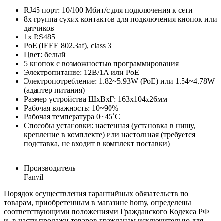
RJ45 порт: 10/100 Мбит/c для подключения к сети
8x группа сухих контактов для подключения кнопок или
датчиков
1x RS485
PoE (IEEE 802.3af), class 3
Цвет: белый
5 кнопок с возможностью программирования
Электропитание: 12В/1А или PoE
Электропотребление: 1.82~5.93W (PoE) или 1.54~4.78W
(адаптер питания)
Размер устройства ШхВхГ: 163х104х26мм
Рабочая влажность: 10~90%
Рабочая температура 0~45˚C
Способы установки: настенная (установка в нишу,
крепление в комплекте) или настольная (требуется
подставка, не входит в комплект поставки)
Производитель
Fanvil
Порядок осуществления гарантийных обязательств по
товарам, приобретенным в магазине homy, определены
соответствующими положениями Гражданского Кодекса РФ
и, в части продажи товаров гражданам исключительно для