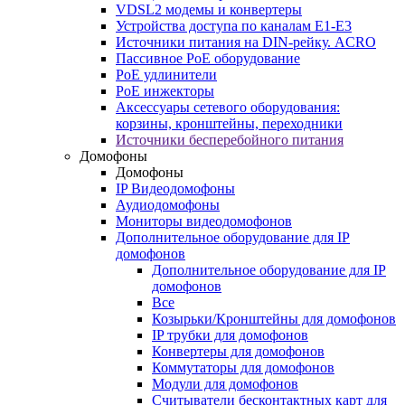
VDSL2 модемы и конвертеры
Устройства доступа по каналам E1-E3
Источники питания на DIN-рейку. ACRO
Пассивное PoE оборудование
PoE удлинители
PoE инжекторы
Аксессуары сетевого оборудования:
корзины, кронштейны, переходники
Источники бесперебойного питания
Домофоны
Домофоны
IP Видеодомофоны
Аудиодомофоны
Мониторы видеодомофонов
Дополнительное оборудование для IP
домофонов
Дополнительное оборудование для IP
домофонов
Все
Козырьки/Кронштейны для домофонов
IP трубки для домофонов
Конвертеры для домофонов
Коммутаторы для домофонов
Модули для домофонов
Считыватели бесконтактных карт для