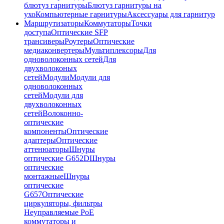
блютуз гарнитуры
Блютуз гарнитуры на
ухо
Компьютерные гарнитуры
Аксессуары для гарнитур
Маршрутизаторы
Коммутаторы
Точки
доступа
Оптические SFP
трансиверы
Роутеры
Оптические
медиаконвертеры
Мультиплексоры
Для
одноволоконных сетей
Для
двухволоконых
сетей
Модули
Модули для
одноволоконных
сетей
Модули для
двухволоконных
сетей
Волоконно-
оптические
компоненты
Оптические
адаптеры
Оптические
аттенюаторы
Шнуры
оптические G652D
Шнуры
оптические
монтажные
Шнуры
оптические
G657
Оптические
циркуляторы, фильтры
Неуправляемые PoE
коммутаторы и