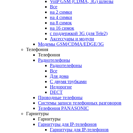
VoIP GSM (CDMA, 3G) шлюзы
Все
на 2 симки
на 4 симки
на 8 симок
на 16 симок
с поддержкой 3G (для Tele2)
Аксессуары и модули
Модемы GSM/CDMA/EDGE/3G
Телефония
Телефония
Радиотелефоны
Радиотелефоны
Все
Для дома
С двумя трубками
Недорогие
DECT
Проводные телефоны
Системы записи телефонных разговоров
Телефония PANASONIC
Гарнитуры
Гарнитуры
Гарнитуры для IP-телефонов
Гарнитуры для IP-телефонов