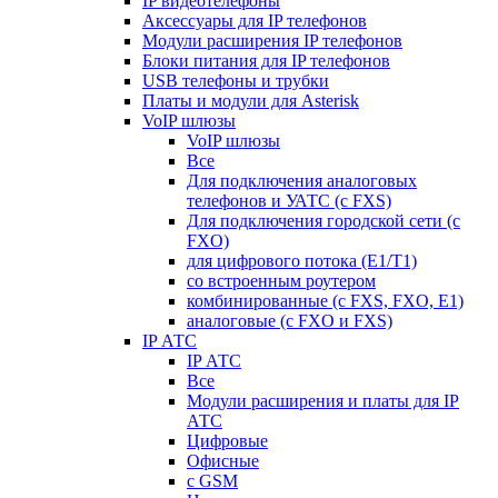
IP видеотелефоны
Аксессуары для IP телефонов
Модули расширения IP телефонов
Блоки питания для IP телефонов
USB телефоны и трубки
Платы и модули для Asterisk
VoIP шлюзы
VoIP шлюзы
Все
Для подключения аналоговых
телефонов и УАТС (с FXS)
Для подключения городской сети (с
FXO)
для цифрового потока (E1/T1)
со встроенным роутером
комбинированные (c FXS, FXO, E1)
аналоговые (с FXO и FXS)
IP АТС
IP АТС
Все
Модули расширения и платы для IP
АТС
Цифровые
Офисные
с GSM