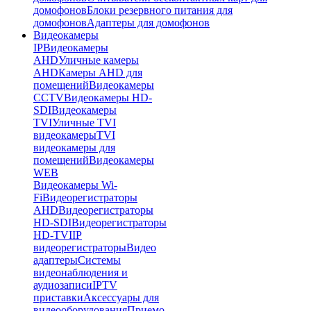
домофонов
Блоки резервного питания для
домофонов
Адаптеры для домофонов
Видеокамеры
IP
Видеокамеры
AHD
Уличные камеры
AHD
Камеры AHD для
помещений
Видеокамеры
CCTV
Видеокамеры HD-
SDI
Видеокамеры
TVI
Уличные TVI
видеокамеры
TVI
видеокамеры для
помещений
Видеокамеры
WEB
Видеокамеры Wi-
Fi
Видеорегистраторы
AHD
Видеорегистраторы
HD-SDI
Видеорегистраторы
HD-TVI
IP
видеорегистраторы
Видео
адаптеры
Системы
видеонаблюдения и
аудиозаписи
IPTV
приставки
Аксессуары для
видеооборудования
Приемо-