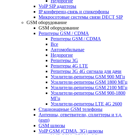
Недорогие
VoIP SIP адаптеры
IP конференц-связь и спикерфоны
Микросотовые системы связи DECT SIP
GSM оборудование
GSM оборудование
Репитеры GSM / CDMA
Репитеры GSM / CDMA
Все
Автомобильные
Недорогие
Репитеры 3G
Репитеры 4G LTE
Репитеры 3G 4G сигнала для дачи
Усилители-репитеры GSM 900 МГц
Усилители-репитеры GSM 1800 МГц
Усилители-репитеры GSM 2100 МГц
Усилители-репитеры GSM 900-1800
МГц
Усилители-репитеры LTE 4G 2600
Стационарные GSM телефоны
Антенны, ответвители, сплиттеры и т.д.
(gsm)
GSM шлюзы
VoIP GSM (CDMA, 3G) шлюзы