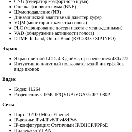
CNG (генератор комфортного шума)
Оценка фонового шума (BNE)
Шумоподавление (NR)
Динамический адаптивный джиттер-буфер
VQM (мониторинг качества голоса)
PLC (маркирование потери пакета с медиа-данными)
VAD (обнаружение активности голоса)
DTMF: In-band, Out-of-Band (RFC2833 / SIP INFO)
Экран:
Экран цветной LCD, 4.3 дюйма, с разрешением 480х272
Интуитивно понятный пользовательский интерфейс в
виде иконок
Видео:
Кодек: H.264
Разрешение: CIF/4CIF/QVGA/VGA/720P/1080P
Сеть:
Порт: 10/100 Мбит Ethernet
IP-режим: IPv4/IPv6/IPv4&IPv6
IP-конфигурация: Статичный IP/DHCP/PPPoE
Поддержка VLAN