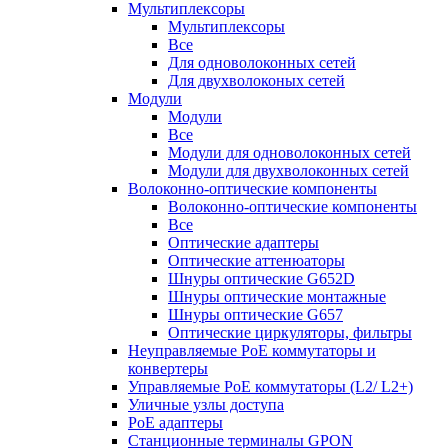
Мультиплексоры
Мультиплексоры
Все
Для одноволоконных сетей
Для двухволоконых сетей
Модули
Модули
Все
Модули для одноволоконных сетей
Модули для двухволоконных сетей
Волоконно-оптические компоненты
Волоконно-оптические компоненты
Все
Оптические адаптеры
Оптические аттенюаторы
Шнуры оптические G652D
Шнуры оптические монтажные
Шнуры оптические G657
Оптические циркуляторы, фильтры
Неуправляемые PoE коммутаторы и
конвертеры
Управляемые PoE коммутаторы (L2/ L2+)
Уличные узлы доступа
PoE адаптеры
Станционные терминалы GPON