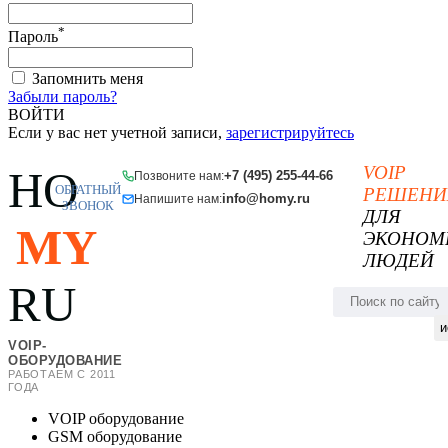
*
Пароль
Запомнить меня
Забыли пароль?
ВОЙТИ
Если у вас нет учетной записи,
зарегистрируйтесь
VOIP
HO
+7 (495) 255-44-66
Позвоните нам:
ОБРАТНЫЙ
РЕШЕНИ
info@homy.ru
Напишите нам:
ЗВОНОК
ДЛЯ
MY
ЭКОНОМ
ЛЮДЕЙ
RU
и
VOIP-
ОБОРУДОВАНИЕ
РАБОТАЕМ С 2011
ГОДА
VOIP оборудование
GSM оборудование