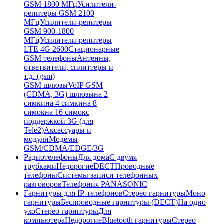
GSM 1800 МГц
Усилители-
репитеры GSM 2100
МГц
Усилители-репитеры
GSM 900-1800
МГц
Усилители-репитеры
LTE 4G 2600
Стационарные
GSM телефоны
Антенны,
ответвители, сплиттеры и
т.д. (gsm)
GSM шлюзы
VoIP GSM
(CDMA, 3G) шлюзы
на 2
симки
на 4 симки
на 8
симок
на 16 симок
с
поддержкой 3G (для
Tele2)
Аксессуары и
модули
Модемы
GSM/CDMA/EDGE/3G
Радиотелефоны
Для дома
С двумя
трубками
Недорогие
DECT
Проводные
телефоны
Системы записи телефонных
разговоров
Телефония PANASONIC
Гарнитуры для IP-телефонов
Стерео гарнитуры
Моно
гарнитуры
Беспроводные гарнитуры (DECT)
На одно
ухо
Стерео гарнитуры
Для
компьютера
Недорогие
Bluetooth гарнитуры
Стерео