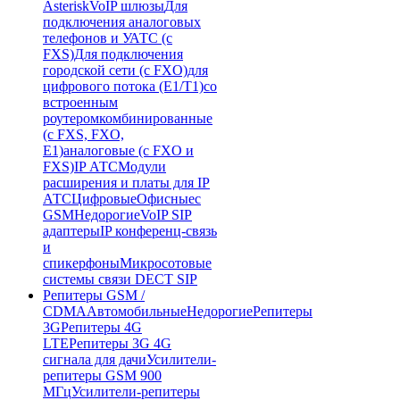
Asterisk
VoIP шлюзы
Для
подключения аналоговых
телефонов и УАТС (с
FXS)
Для подключения
городской сети (с FXO)
для
цифрового потока (E1/T1)
со
встроенным
роутером
комбинированные
(c FXS, FXO,
E1)
аналоговые (с FXO и
FXS)
IP АТС
Модули
расширения и платы для IP
АТС
Цифровые
Офисные
с
GSM
Недорогие
VoIP SIP
адаптеры
IP конференц-связь
и
спикерфоны
Микросотовые
системы связи DECT SIP
Репитеры GSM /
CDMA
Автомобильные
Недорогие
Репитеры
3G
Репитеры 4G
LTE
Репитеры 3G 4G
сигнала для дачи
Усилители-
репитеры GSM 900
МГц
Усилители-репитеры