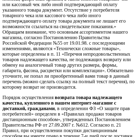
или кассовый чек либо иной подтверждающий оплату
указанного товара документ. Отсутствие у потребителя
товарного чека или кассового чека либо иного
подтверждающего оплату товара документа не лишает его
возможности ссылаться на свидетельские показания.»
Обращаем внимание, что основным ассортиментом нашего
магазина, согласно Постановлению Правительства
Российской Федерации №55 от 19.01.98. с последующими
изменениями, являются «Технически сложные товары»,
которые определены в п. 11 «Перечня непродовольственных
товаров надлежащего качества, не подлежащих возврату или
обмену на аналогичный товар других размера, формы,
габарита, фасона, расцветки или комплектации». Обязательно
уточните, не попал ли приобретенный вами товар в данный
перечень (можно сделать ссылку на полный текст перечня), по
которому возврат не производится.
Порядок осуществления
возврата товара надлежащего
качества, купленного в нашем интернет-магазине с
доставкой, гражданами
, в определении ФЗ «О защите прав
потребителей» определен в «Правилах продажи товаров
дистанционным способом», утвержденных Постановлением
Правительства РФ от 27.09.2007 г. №612. Согласно п. 21
Правил, при осуществлении покупки дистанционным
способом вы имеете право в течение 7-и дней после доставки