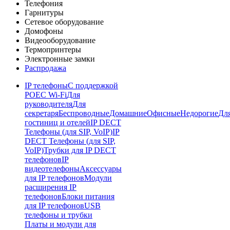
Телефония
Гарнитуры
Сетевое оборудование
Домофоны
Видеооборудование
Термопринтеры
Электронные замки
Распродажа
IP телефоны
С поддержкой
POE
C Wi-Fi
Для
руководителя
Для
секретаря
Беспроводные
Домашние
Офисные
Недорогие
Дл
гостиниц и отелей
IP DECT
Телефоны (для SIP, VoIP)
IP
DECT Телефоны (для SIP,
VoIP)
Трубки для IP DECT
телефонов
IP
видеотелефоны
Аксессуары
для IP телефонов
Модули
расширения IP
телефонов
Блоки питания
для IP телефонов
USB
телефоны и трубки
Платы и модули для