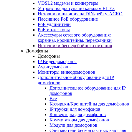
VDSL2 модемы и конвертеры
Устройства доступа по каналам E1-E3
Источники питания на DIN-рейку. ACRO
Пассивное PoE оборудование
PoE удлинители
PoE инжекторы
Аксессуары сетевого оборудования:
корзины, кронштейны, переходники
Источники бесперебойного питания
Домофоны
Домофоны
IP Видеодомофоны
Аудиодомофоны
Мониторы видеодомофонов
Дополнительное оборудование для IP
домофонов
Дополнительное оборудование для IP
домофонов
Все
Козырьки/Кронштейны для домофонов
IP трубки для домофонов
Конвертеры для домофонов
Коммутаторы для домофонов
Модули для домофонов
Считыватели бесконтактных карт для