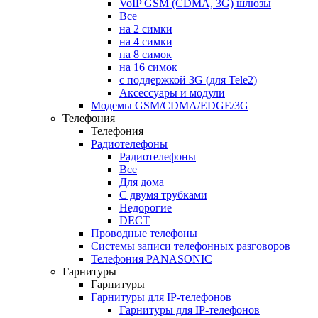
VoIP GSM (CDMA, 3G) шлюзы
Все
на 2 симки
на 4 симки
на 8 симок
на 16 симок
с поддержкой 3G (для Tele2)
Аксессуары и модули
Модемы GSM/CDMA/EDGE/3G
Телефония
Телефония
Радиотелефоны
Радиотелефоны
Все
Для дома
С двумя трубками
Недорогие
DECT
Проводные телефоны
Системы записи телефонных разговоров
Телефония PANASONIC
Гарнитуры
Гарнитуры
Гарнитуры для IP-телефонов
Гарнитуры для IP-телефонов