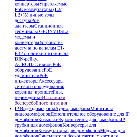
конвертеры
Управляемые
PoE коммутаторы (L2/
L2+)
Уличные узлы
доступа
PoE
адаптеры
Станционные
терминалы GPON
VDSL2
модемы и
конвертеры
Устройства
доступа по каналам E1-
E3
Источники питания на
DIN-рейку.
ACRO
Пассивное PoE
оборудование
PoE
удлинители
PoE
инжекторы
Аксессуары
сетевого оборудования:
корзины, кронштейны,
переходники
Источники
бесперебойного питания
IP Видеодомофоны
Аудиодомофоны
Мониторы
видеодомофонов
Дополнительное оборудование для IP
домофонов
Козырьки/Кронштейны для домофонов
IP
трубки для домофонов
Конвертеры для
домофонов
Коммутаторы для домофонов
Модули для
домофонов
Считыватели бесконтактных карт для