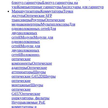
блютуз гарнитуры
Блютуз гарнитуры на
ухо
Компьютерные гарнитуры
Аксессуары для гарнитур
Маршрутизаторы
Коммутаторы
Точки
доступа
Оптические SFP
трансиверы
Роутеры
Оптические
медиаконвертеры
Мультиплексоры
Для
одноволоконных сетей
Для
двухволоконых
сетей
Модули
Модули для
одноволоконных
сетей
Модули для
двухволоконных
сетей
Волоконно-
оптические
компоненты
Оптические
адаптеры
Оптические
аттенюаторы
Шнуры
оптические G652D
Шнуры
оптические
монтажные
Шнуры
оптические
G657
Оптические
циркуляторы, фильтры
Неуправляемые PoE
коммутаторы и