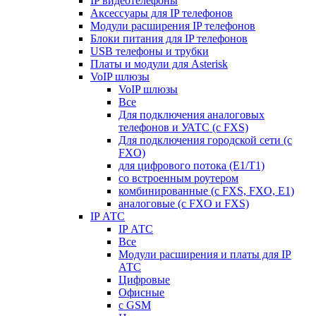
IP видеотелефоны
Аксессуары для IP телефонов
Модули расширения IP телефонов
Блоки питания для IP телефонов
USB телефоны и трубки
Платы и модули для Asterisk
VoIP шлюзы
VoIP шлюзы
Все
Для подключения аналоговых
телефонов и УАТС (с FXS)
Для подключения городской сети (с
FXO)
для цифрового потока (E1/T1)
со встроенным роутером
комбинированные (c FXS, FXO, E1)
аналоговые (с FXO и FXS)
IP АТС
IP АТС
Все
Модули расширения и платы для IP
АТС
Цифровые
Офисные
с GSM