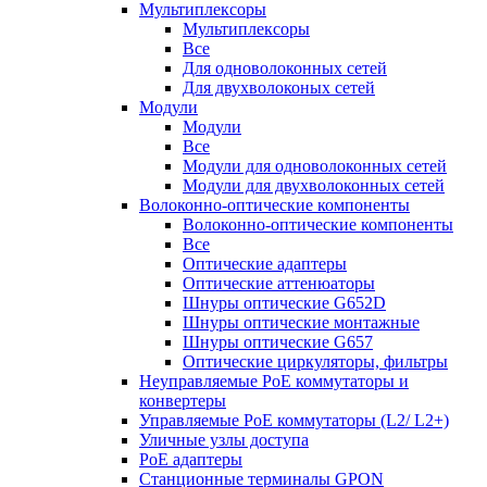
Мультиплексоры
Мультиплексоры
Все
Для одноволоконных сетей
Для двухволоконых сетей
Модули
Модули
Все
Модули для одноволоконных сетей
Модули для двухволоконных сетей
Волоконно-оптические компоненты
Волоконно-оптические компоненты
Все
Оптические адаптеры
Оптические аттенюаторы
Шнуры оптические G652D
Шнуры оптические монтажные
Шнуры оптические G657
Оптические циркуляторы, фильтры
Неуправляемые PoE коммутаторы и
конвертеры
Управляемые PoE коммутаторы (L2/ L2+)
Уличные узлы доступа
PoE адаптеры
Станционные терминалы GPON