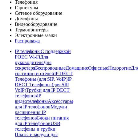
Телефония
Гарнитуры
Сетевое оборудование
Домофоны
Видеооборудование
Термопринтеры
Электронные замки
Распродажа
IP телефоны
С поддержкой
POE
C Wi-Fi
Для
руководителя
Для
секретаря
Беспроводные
Домашние
Офисные
Недорогие
Дл
гостиниц и отелей
IP DECT
Телефоны (для SIP, VoIP)
IP
DECT Телефоны (для SIP,
VoIP)
Трубки для IP DECT
телефонов
IP
видеотелефоны
Аксессуары
для IP телефонов
Модули
расширения IP
телефонов
Блоки питания
для IP телефонов
USB
телефоны и трубки
Платы и модули для