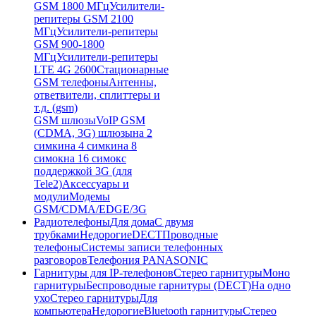
GSM 1800 МГц
Усилители-
репитеры GSM 2100
МГц
Усилители-репитеры
GSM 900-1800
МГц
Усилители-репитеры
LTE 4G 2600
Стационарные
GSM телефоны
Антенны,
ответвители, сплиттеры и
т.д. (gsm)
GSM шлюзы
VoIP GSM
(CDMA, 3G) шлюзы
на 2
симки
на 4 симки
на 8
симок
на 16 симок
с
поддержкой 3G (для
Tele2)
Аксессуары и
модули
Модемы
GSM/CDMA/EDGE/3G
Радиотелефоны
Для дома
С двумя
трубками
Недорогие
DECT
Проводные
телефоны
Системы записи телефонных
разговоров
Телефония PANASONIC
Гарнитуры для IP-телефонов
Стерео гарнитуры
Моно
гарнитуры
Беспроводные гарнитуры (DECT)
На одно
ухо
Стерео гарнитуры
Для
компьютера
Недорогие
Bluetooth гарнитуры
Стерео