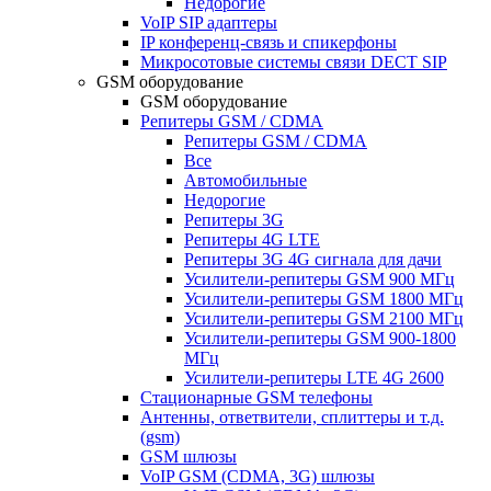
Недорогие
VoIP SIP адаптеры
IP конференц-связь и спикерфоны
Микросотовые системы связи DECT SIP
GSM оборудование
GSM оборудование
Репитеры GSM / CDMA
Репитеры GSM / CDMA
Все
Автомобильные
Недорогие
Репитеры 3G
Репитеры 4G LTE
Репитеры 3G 4G сигнала для дачи
Усилители-репитеры GSM 900 МГц
Усилители-репитеры GSM 1800 МГц
Усилители-репитеры GSM 2100 МГц
Усилители-репитеры GSM 900-1800
МГц
Усилители-репитеры LTE 4G 2600
Стационарные GSM телефоны
Антенны, ответвители, сплиттеры и т.д.
(gsm)
GSM шлюзы
VoIP GSM (CDMA, 3G) шлюзы