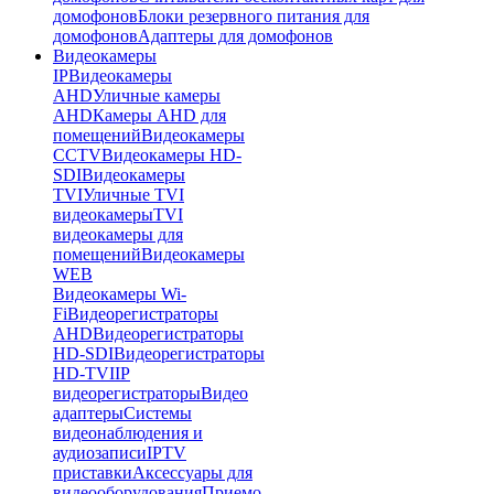
домофонов
Блоки резервного питания для
домофонов
Адаптеры для домофонов
Видеокамеры
IP
Видеокамеры
AHD
Уличные камеры
AHD
Камеры AHD для
помещений
Видеокамеры
CCTV
Видеокамеры HD-
SDI
Видеокамеры
TVI
Уличные TVI
видеокамеры
TVI
видеокамеры для
помещений
Видеокамеры
WEB
Видеокамеры Wi-
Fi
Видеорегистраторы
AHD
Видеорегистраторы
HD-SDI
Видеорегистраторы
HD-TVI
IP
видеорегистраторы
Видео
адаптеры
Системы
видеонаблюдения и
аудиозаписи
IPTV
приставки
Аксессуары для
видеооборудования
Приемо-