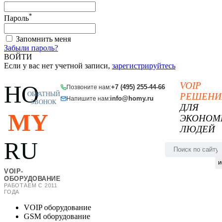
*
Пароль
Запомнить меня
Забыли пароль?
ВОЙТИ
Если у вас нет учетной записи,
зарегистрируйтесь
VOIP
HO
+7 (495) 255-44-66
Позвоните нам:
ОБРАТНЫЙ
РЕШЕНИ
info@homy.ru
Напишите нам:
ЗВОНОК
ДЛЯ
MY
ЭКОНОМ
ЛЮДЕЙ
RU
и
VOIP-
ОБОРУДОВАНИЕ
РАБОТАЕМ С 2011
ГОДА
VOIP оборудование
GSM оборудование