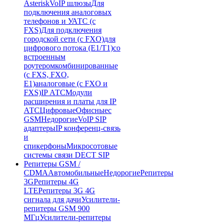
Asterisk
VoIP шлюзы
Для
подключения аналоговых
телефонов и УАТС (с
FXS)
Для подключения
городской сети (с FXO)
для
цифрового потока (E1/T1)
со
встроенным
роутером
комбинированные
(c FXS, FXO,
E1)
аналоговые (с FXO и
FXS)
IP АТС
Модули
расширения и платы для IP
АТС
Цифровые
Офисные
с
GSM
Недорогие
VoIP SIP
адаптеры
IP конференц-связь
и
спикерфоны
Микросотовые
системы связи DECT SIP
Репитеры GSM /
CDMA
Автомобильные
Недорогие
Репитеры
3G
Репитеры 4G
LTE
Репитеры 3G 4G
сигнала для дачи
Усилители-
репитеры GSM 900
МГц
Усилители-репитеры