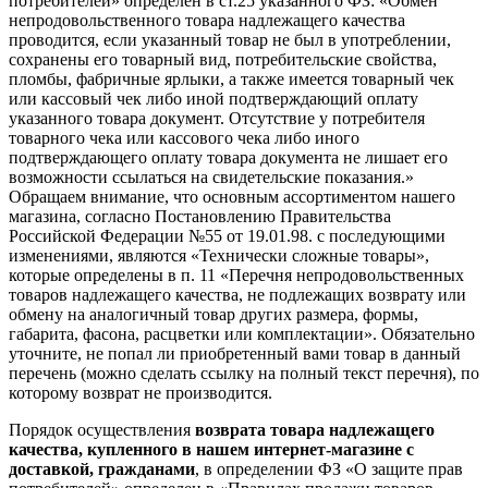
потребителей» определен в ст.25 указанного ФЗ: «Обмен
непродовольственного товара надлежащего качества
проводится, если указанный товар не был в употреблении,
сохранены его товарный вид, потребительские свойства,
пломбы, фабричные ярлыки, а также имеется товарный чек
или кассовый чек либо иной подтверждающий оплату
указанного товара документ. Отсутствие у потребителя
товарного чека или кассового чека либо иного
подтверждающего оплату товара документа не лишает его
возможности ссылаться на свидетельские показания.»
Обращаем внимание, что основным ассортиментом нашего
магазина, согласно Постановлению Правительства
Российской Федерации №55 от 19.01.98. с последующими
изменениями, являются «Технически сложные товары»,
которые определены в п. 11 «Перечня непродовольственных
товаров надлежащего качества, не подлежащих возврату или
обмену на аналогичный товар других размера, формы,
габарита, фасона, расцветки или комплектации». Обязательно
уточните, не попал ли приобретенный вами товар в данный
перечень (можно сделать ссылку на полный текст перечня), по
которому возврат не производится.
Порядок осуществления
возврата товара надлежащего
качества, купленного в нашем интернет-магазине с
доставкой, гражданами
, в определении ФЗ «О защите прав