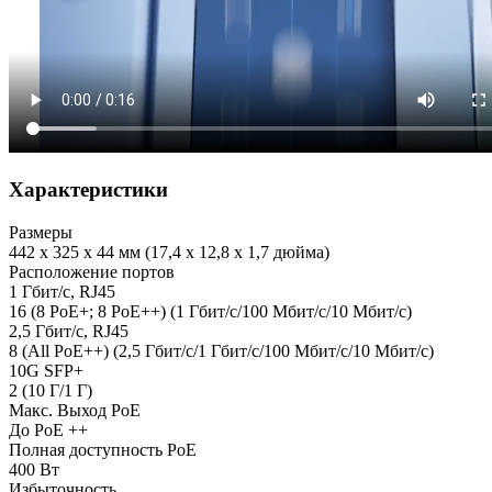
Характеристики
Размеры
442 x 325 x 44 мм (17,4 x 12,8 x 1,7 дюйма)
Расположение портов
1 Гбит/с, RJ45
16 (8 PoE+; 8 PoE++) (1 Гбит/с/100 Мбит/с/10 Мбит/с)
2,5 Гбит/с, RJ45
8 (All PoE++) (2,5 Гбит/с/1 Гбит/с/100 Мбит/с/10 Мбит/с)
10G SFP+
2 (10 Г/1 Г)
Макс. Выход PoE
До PoE ++
Полная доступность PoE
400 Вт
Избыточность