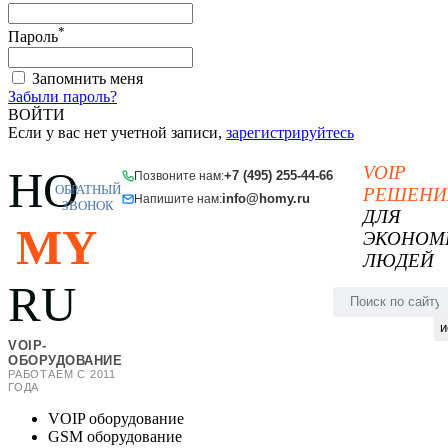
*
Пароль
Запомнить меня
Забыли пароль?
ВОЙТИ
Если у вас нет учетной записи,
зарегистрируйтесь
VOIP
HO
+7 (495) 255-44-66
Позвоните нам:
ОБРАТНЫЙ
РЕШЕНИ
info@homy.ru
Напишите нам:
ЗВОНОК
ДЛЯ
MY
ЭКОНОМ
ЛЮДЕЙ
RU
и
VOIP-
ОБОРУДОВАНИЕ
РАБОТАЕМ С 2011
ГОДА
VOIP оборудование
GSM оборудование