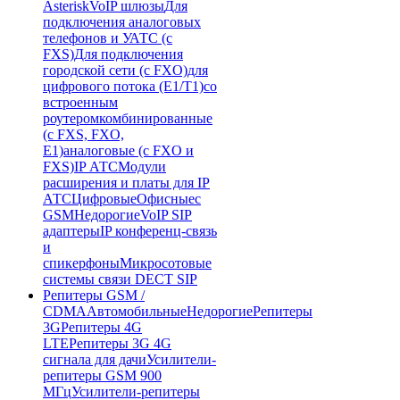
Asterisk
VoIP шлюзы
Для
подключения аналоговых
телефонов и УАТС (с
FXS)
Для подключения
городской сети (с FXO)
для
цифрового потока (E1/T1)
со
встроенным
роутером
комбинированные
(c FXS, FXO,
E1)
аналоговые (с FXO и
FXS)
IP АТС
Модули
расширения и платы для IP
АТС
Цифровые
Офисные
с
GSM
Недорогие
VoIP SIP
адаптеры
IP конференц-связь
и
спикерфоны
Микросотовые
системы связи DECT SIP
Репитеры GSM /
CDMA
Автомобильные
Недорогие
Репитеры
3G
Репитеры 4G
LTE
Репитеры 3G 4G
сигнала для дачи
Усилители-
репитеры GSM 900
МГц
Усилители-репитеры