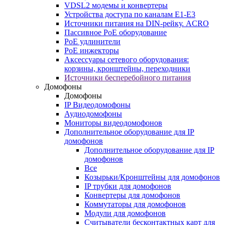
VDSL2 модемы и конвертеры
Устройства доступа по каналам E1-E3
Источники питания на DIN-рейку. ACRO
Пассивное PoE оборудование
PoE удлинители
PoE инжекторы
Аксессуары сетевого оборудования:
корзины, кронштейны, переходники
Источники бесперебойного питания
Домофоны
Домофоны
IP Видеодомофоны
Аудиодомофоны
Мониторы видеодомофонов
Дополнительное оборудование для IP
домофонов
Дополнительное оборудование для IP
домофонов
Все
Козырьки/Кронштейны для домофонов
IP трубки для домофонов
Конвертеры для домофонов
Коммутаторы для домофонов
Модули для домофонов
Считыватели бесконтактных карт для