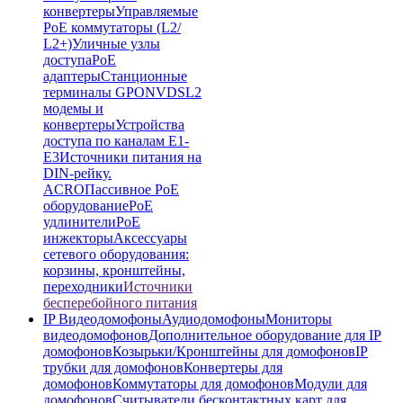
конвертеры
Управляемые
PoE коммутаторы (L2/
L2+)
Уличные узлы
доступа
PoE
адаптеры
Станционные
терминалы GPON
VDSL2
модемы и
конвертеры
Устройства
доступа по каналам E1-
E3
Источники питания на
DIN-рейку.
ACRO
Пассивное PoE
оборудование
PoE
удлинители
PoE
инжекторы
Аксессуары
сетевого оборудования:
корзины, кронштейны,
переходники
Источники
бесперебойного питания
IP Видеодомофоны
Аудиодомофоны
Мониторы
видеодомофонов
Дополнительное оборудование для IP
домофонов
Козырьки/Кронштейны для домофонов
IP
трубки для домофонов
Конвертеры для
домофонов
Коммутаторы для домофонов
Модули для
домофонов
Считыватели бесконтактных карт для