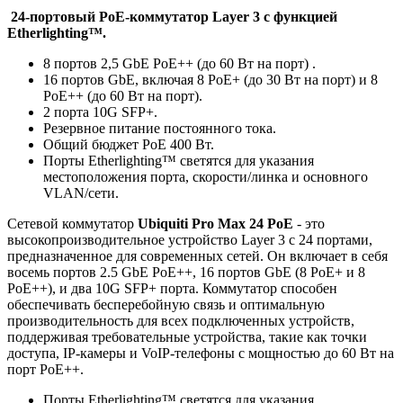
24-портовый PoE-коммутатор Layer 3 с функцией
Etherlighting™.
8 портов 2,5 GbE PoE++ (до 60 Вт на порт) .
16 портов GbE, включая 8 PoE+ (до 30 Вт на порт) и 8
PoE++ (до 60 Вт на порт).
2 порта 10G SFP+.
Резервное питание постоянного тока.
Общий бюджет PoE 400 Вт.
Порты Etherlighting™ светятся для указания
местоположения порта, скорости/линка и основного
VLAN/сети.
Сетевой коммутатор
Ubiquiti Pro Max 24 PoE
- это
высокопроизводительное устройство Layer 3 с 24 портами,
предназначенное для современных сетей. Он включает в себя
восемь портов 2.5 GbE PoE++, 16 портов GbE (8 PoE+ и 8
PoE++), и два 10G SFP+ порта. Коммутатор способен
обеспечивать бесперебойную связь и оптимальную
производительность для всех подключенных устройств,
поддерживая требовательные устройства, такие как точки
доступа, IP-камеры и VoIP-телефоны с мощностью до 60 Вт на
порт PoE++.
Порты Etherlighting™ светятся для указания