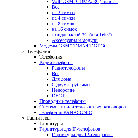
VoIP GSM (CDMA, 3G) шлюзы
Все
на 2 симки
на 4 симки
на 8 симок
на 16 симок
с поддержкой 3G (для Tele2)
Аксессуары и модули
Модемы GSM/CDMA/EDGE/3G
Телефония
Телефония
Радиотелефоны
Радиотелефоны
Все
Для дома
С двумя трубками
Недорогие
DECT
Проводные телефоны
Системы записи телефонных разговоров
Телефония PANASONIC
Гарнитуры
Гарнитуры
Гарнитуры для IP-телефонов
Гарнитуры для IP-телефонов