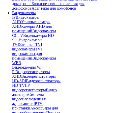
домофонов
Блоки резервного питания для
домофонов
Адаптеры для домофонов
Видеокамеры
IP
Видеокамеры
AHD
Уличные камеры
AHD
Камеры AHD для
помещений
Видеокамеры
CCTV
Видеокамеры HD-
SDI
Видеокамеры
TVI
Уличные TVI
видеокамеры
TVI
видеокамеры для
помещений
Видеокамеры
WEB
Видеокамеры Wi-
Fi
Видеорегистраторы
AHD
Видеорегистраторы
HD-SDI
Видеорегистраторы
HD-TVI
IP
видеорегистраторы
Видео
адаптеры
Системы
видеонаблюдения и
аудиозаписи
IPTV
приставки
Аксессуары для
видеооборудования
Приемо-