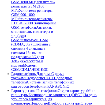
GSM 1800 МГц
Усилители-
репитеры GSM 2100
МГц
Усилители-репитеры
GSM 900-1800
МГц
Усилители-репитеры
LTE 4G 2600
Стационарные
GSM телефоны
Антенны,
ответвители, сплиттеры и
т.д. (gsm)
GSM шлюзы
VoIP GSM
(CDMA, 3G) шлюзы
на 2
симки
на 4 симки
на 8
симок
на 16 симок
с
поддержкой 3G (для
Tele2)
Аксессуары и
модули
Модемы
GSM/CDMA/EDGE/3G
Радиотелефоны
Для дома
С двумя
трубками
Недорогие
DECT
Проводные
телефоны
Системы записи телефонных
разговоров
Телефония PANASONIC
Гарнитуры для IP-телефонов
Стерео гарнитуры
Моно
гарнитуры
Беспроводные гарнитуры (DECT)
На одно
ухо
Стерео гарнитуры
Для
компьютера
Недорогие
Bluetooth гарнитуры
Стерео