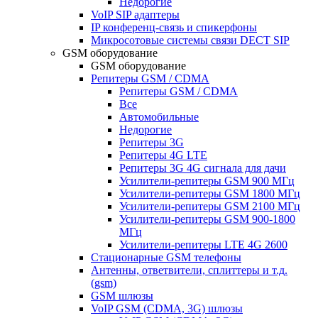
Недорогие
VoIP SIP адаптеры
IP конференц-связь и спикерфоны
Микросотовые системы связи DECT SIP
GSM оборудование
GSM оборудование
Репитеры GSM / CDMA
Репитеры GSM / CDMA
Все
Автомобильные
Недорогие
Репитеры 3G
Репитеры 4G LTE
Репитеры 3G 4G сигнала для дачи
Усилители-репитеры GSM 900 МГц
Усилители-репитеры GSM 1800 МГц
Усилители-репитеры GSM 2100 МГц
Усилители-репитеры GSM 900-1800
МГц
Усилители-репитеры LTE 4G 2600
Стационарные GSM телефоны
Антенны, ответвители, сплиттеры и т.д.
(gsm)
GSM шлюзы
VoIP GSM (CDMA, 3G) шлюзы