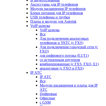
IP видеотелефоны
Аксессуары для IP телефонов
Модули расширения IP телефонов
Блоки питания для IP телефонов
USB телефоны и трубки
Платы и модули для Asterisk
VoIP шлюзы
VoIP шлюзы
Все
Для подключения аналоговых
телефонов и УАТС (с FXS)
Для подключения городской сети (с
FXO)
для цифрового потока (E1/T1)
со встроенным роутером
комбинированные (c FXS, FXO, E1)
аналоговые (с FXO и FXS)
IP АТС
IP АТС
Все
Модули расширения и платы для IP
АТС
Цифровые
Офисные
с GSM