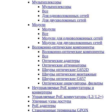
Мультиплексоры
Мультиплексоры
Все
Для одноволоконных сетей
Для двухволоконых сетей
Модули
Модули
Все
Модули для одноволоконных сетей
Модули для двухволоконных сетей
Волоконно-оптические компоненты
Волоконно-оптические компоненты
Все
Оптические адаптеры
Оптические аттенюаторы
Шнуры оптические G652D
Шнуры оптические монтажные
Шнуры оптические G657
Оптические циркуляторы, фильтры
Неуправляемые PoE коммутаторы и
конвертеры
Управляемые PoE коммутаторы (L2/ L2+)
Уличные узлы доступа
PoE адаптеры
Станционные терминалы GPON