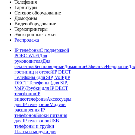
Телефония
Гарнитуры
Сетевое оборудование
Домофоны
Видеооборудование
Термопринтеры
Электронные замки
Распродажа
IP телефоны
С поддержкой
POE
C Wi-Fi
Для
руководителя
Для
секретаря
Беспроводные
Домашние
Офисные
Недорогие
Дл
гостиниц и отелей
IP DECT
Телефоны (для SIP, VoIP)
IP
DECT Телефоны (для SIP,
VoIP)
Трубки для IP DECT
телефонов
IP
видеотелефоны
Аксессуары
для IP телефонов
Модули
расширения IP
телефонов
Блоки питания
для IP телефонов
USB
телефоны и трубки
Платы и модули для