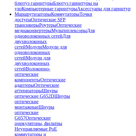
блютуз гарнитуры
Блютуз гарнитуры на
ухо
Компьютерные гарнитуры
Аксессуары для гарнитур
Маршрутизаторы
Коммутаторы
Точки
доступа
Оптические SFP
трансиверы
Роутеры
Оптические
медиаконвертеры
Мультиплексоры
Для
одноволоконных сетей
Для
двухволоконых
сетей
Модули
Модули для
одноволоконных
сетей
Модули для
двухволоконных
сетей
Волоконно-
оптические
компоненты
Оптические
адаптеры
Оптические
аттенюаторы
Шнуры
оптические G652D
Шнуры
оптические
монтажные
Шнуры
оптические
G657
Оптические
циркуляторы, фильтры
Неуправляемые PoE
коммутаторы и